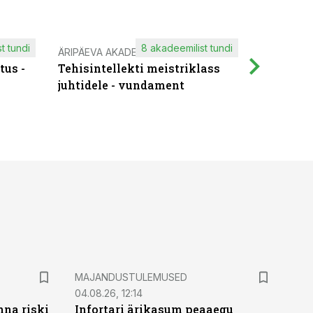
t tundi
8 akadeemilist tundi
ÄRIPÄEVA AKADEEMIA
IT KOOLIT
tus -
Tehisintellekti meistriklass
Muutuste
juhtidele - vundament
praktilis
MAJANDUSTULEMUSED
04.08.26, 12:14
nna riski
Infortari ärikasum peaaegu