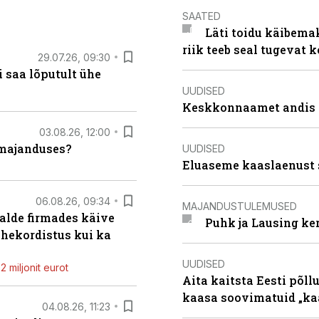
SAATED
Läti toidu käibema
riik teeb seal tugevat k
29.07.26, 09:30
 saa lõputult ühe
UUDISED
Keskkonnaamet andis J
03.08.26, 12:00
umajanduses?
UUDISED
Eluaseme kaaslaenust 
06.08.26, 09:34
MAJANDUSTULEMUSED
alde firmades käive
Puhk ja Lausing ke
ahekordistus kui ka
UUDISED
 miljonit eurot
Aita kaitsta Eesti põllu
kaasa soovimatuid „kaa
04.08.26, 11:23