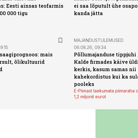
s: Eesti ainsas teofarmis
ei saa lõputult ühe osapo
00 000 tigu
kanda jätta
MAJANDUSTULEMUSED
9:15
06.08.26, 09:34
saagiprognoos: mais
Põllumajanduse tippjuhi
rsult, õlikultuurid
Kalde firmades käive üld
d
kerkis, kasum samas nii
kahekordistus kui ka sul
pooleks
E-Piimast laekumata piimaraha 
1,2 miljonit eurot