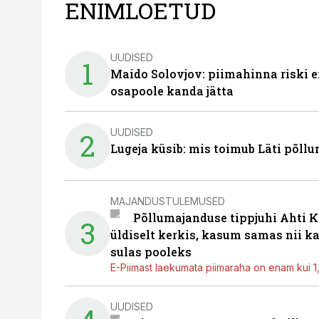
ENIMLOETUD
UUDISED
1
Maido Solovjov: piimahinna riski ei
osapoole kanda jätta
UUDISED
2
Lugeja küsib: mis toimub Läti põll
MAJANDUSTULEMUSED
Põllumajanduse tippjuhi Ahti K
3
üldiselt kerkis, kasum samas nii k
sulas pooleks
E-Piimast laekumata piimaraha on enam kui 1,2
UUDISED