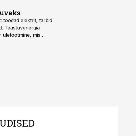
suvaks
 toodad elektrit, tarbid
d. Taastuvenergia
r ületootmine, mis
s nii ehitus- kui ka
tes.
UDISED