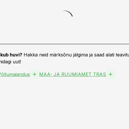
kub huvi?
Hakka neid märksõnu jälgima ja saad alati teavitu
idagi uut!
Põllumajandus
MAA- JA RUUMIAMET TRAS