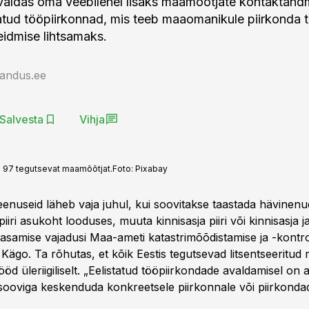
aldas oma veebilehel lisaks maamõõtjate kontaktand
atud tööpiirkonnad, mis teeb maaomanikule piirkonda 
idmise lihtsamaks.
jandus.ee
Salvesta
Vihja
s 97 tegutsevat maamõõtjat.
Foto:
Pixabay
enuseid läheb vaja juhul, kui soovitakse taastada hävinenud
piiri asukoht looduses, muuta kinnisasja piiri või kinnisasja j
samise vajadusi Maa-ameti katastrimõõdistamise ja -kontr
 Kägo. Ta rõhutas, et kõik Eestis tegutsevad litsentseeritu
ööd üleriigiliselt. „Eelistatud tööpiirkondade avaldamisel on 
ooviga keskenduda konkreetsele piirkonnale või piirkondad