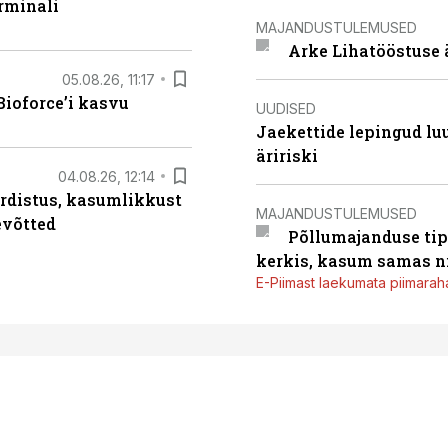
rminali
MAJANDUSTULEMUSED
Arke Lihatööstuse 
05.08.26, 11:17
ioforce’i kasvu
UUDISED
Jaekettide lepingud luub
äririski
04.08.26, 12:14
rdistus, kasumlikkust
MAJANDUSTULEMUSED
evõtted
Põllumajanduse tip
kerkis, kasum samas ni
E-Piimast laekumata piimaraha