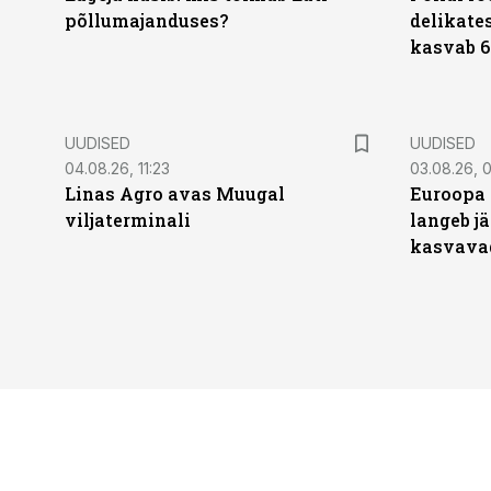
põllumajanduses?
delikates
kasvab 6
UUDISED
UUDISED
04.08.26, 11:23
03.08.26, 0
Linas Agro avas Muugal
Euroopa 
viljaterminali
langeb jä
kasvava