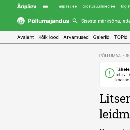
aripaev.ee
tööstusuudised.ee
logis
kaubandus.ee
imelineajalugu.ee
kinnisvarauudised.ee
imelineteadus.ee
Avaleht
Kõik lood
Arvamused
Galeriid
TOPid
cebook
PÕLLUMAA
15
Twitter)
Tähele
kedIn
arhiivi
kaasaeg
ail
Litse
k
leidm