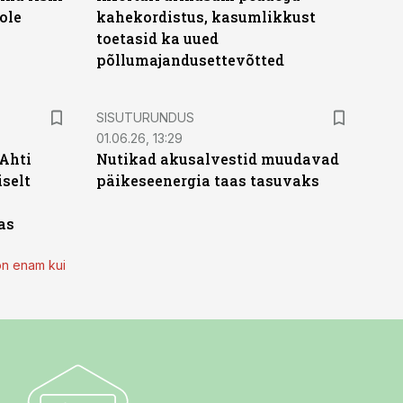
ole
kahekordistus, kasumlikkust
toetasid ka uued
põllumajandusettevõtted
ST
SISUTURUNDUS
01.06.26, 13:29
 Ahti
Nutikad akusalvestid muudavad
iselt
päikeseenergia taas tasuvaks
as
on enam kui