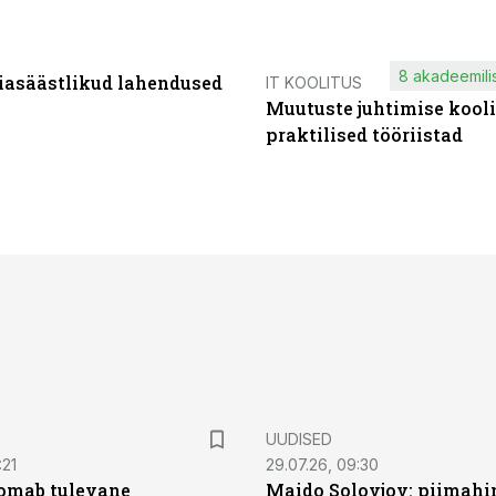
8 akadeemilis
iasäästlikud lahendused
IT KOOLITUS
Muutuste juhtimise kooli
praktilised tööriistad
UUDISED
:21
29.07.26, 09:30
oomab tulevane
Maido Solovjov: piimahi