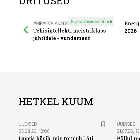
ÜRITUSED
8 akadeemilist tundi
Energ
ÄRIPÄEVA AKADEEMIA
Tehisintellekti meistriklass
2026
juhtidele - vundament
HETKEL KUUM
UUDISED
UUDISED
03.08.26, 12:00
31.07.26, 13
Lugeja küsib: mis toimub Läti
Põllul r