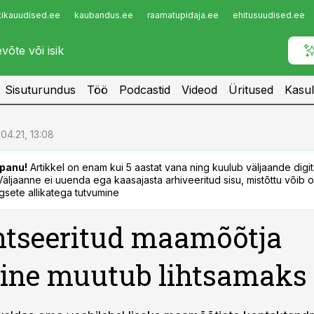
tikauudised.ee
kaubandus.ee
raamatupidaja.ee
ehitusuudised.ee
Infopank
Radar
Sisuturundus
Töö
Podcastid
Videod
Üritused
Kasul
.04.21, 13:08
panu!
Artikkel on enam kui 5 aastat vana ning kuulub väljaande digi
. Väljaanne ei uuenda ega kaasajasta arhiveeritud sisu, mistõttu võib ol
sete allikatega tutvumine
ntseeritud maamõõtja
ine muutub lihtsamaks