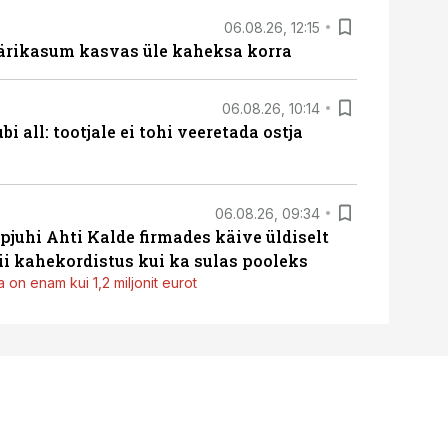
06.08.26, 12:15
ärikasum kasvas üle kaheksa korra
06.08.26, 10:14
i all: tootjale ei tohi veeretada ostja
06.08.26, 09:34
pjuhi Ahti Kalde firmades käive üldiselt
i kahekordistus kui ka sulas pooleks
 on enam kui 1,2 miljonit eurot