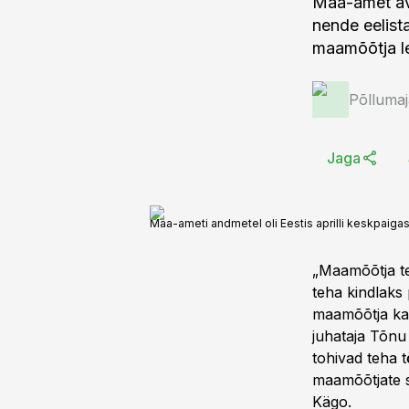
Maa-amet av
nende eelist
maamõõtja le
Põlluma
Jaga
Maa-ameti andmetel oli Eestis aprilli keskpaiga
„Maamõõtja te
teha kindlaks 
maamõõtja kaa
juhataja Tõnu
tohivad teha t
maamõõtjate s
Kägo.