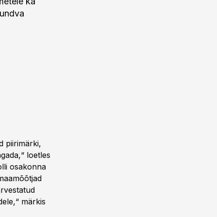
metele ka
tundva
 piirimärki,
agada,“ loetles
olli osakonna
d maamõõtjad
arvestatud
ele,“ märkis