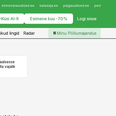
Iseteenindus
kinnisvarauudised.ee
kalastaja.ee
palgauudised.ee
personaliuudi
Telli Põllumajandus
Küsi AI-lt
Esimene kuu -70%
Logi sisse
ikud lingid
Radar
Minu Põllumajandus
taalsesse
la vajalik