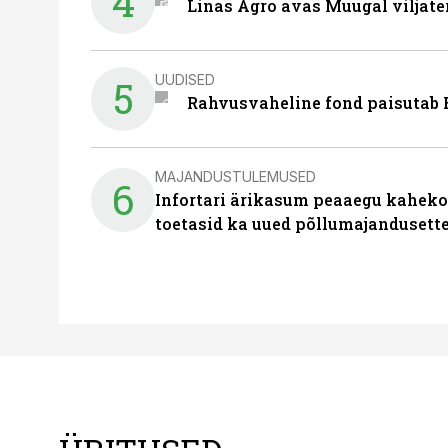
4
Linas Agro avas Muugal viljate
UUDISED
5
Rahvusvaheline fond paisutab B
MAJANDUSTULEMUSED
6
Infortari ärikasum peaaegu kaheko
toetasid ka uued põllumajandusett