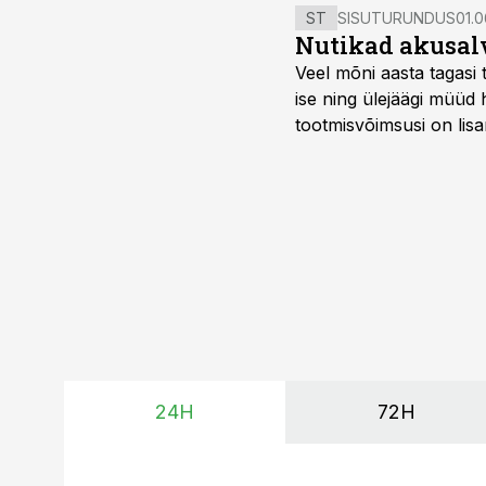
ST
SISUTURUNDUS
01.0
Nutikad akusal
Veel mõni aasta tagasi 
ise ning ülejäägi müüd
tootmisvõimsusi on lisa
surub börsihinna madala
põllumajandusettevõtet
24H
72H