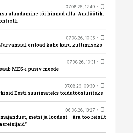
07.08.26, 12:49
ksu alandamine tõi hinnad alla. Analüütik:
ontrolli
07.08.26, 10:35
ärvamaal eriload kahe karu küttimiseks
07.08.26, 10:31
saab MES-i püsiv meede
07.08.26, 09:30
rkisid Eesti suurimateks toidutöösturiteks
06.08.26, 13:27
majandust, metsi ja loodust – ära too reisilt
sreisijaid“