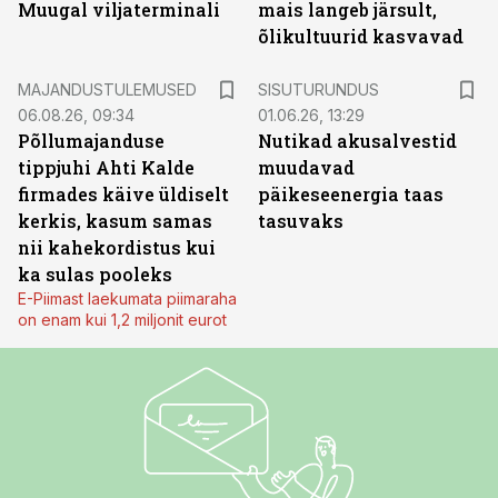
Muugal viljaterminali
mais langeb järsult,
õlikultuurid kasvavad
ST
MAJANDUSTULEMUSED
SISUTURUNDUS
06.08.26, 09:34
01.06.26, 13:29
Põllumajanduse
Nutikad akusalvestid
tippjuhi Ahti Kalde
muudavad
firmades käive üldiselt
päikeseenergia taas
kerkis, kasum samas
tasuvaks
nii kahekordistus kui
ka sulas pooleks
E-Piimast laekumata piimaraha
on enam kui 1,2 miljonit eurot