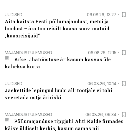
UUDISED
06.08.26, 13:27
Aita kaitsta Eesti põllumajandust, metsi ja
loodust – ära too reisilt kaasa soovimatuid
„kaasreisijaid“
MAJANDUSTULEMUSED
06.08.26, 12:15
Arke Lihatööstuse ärikasum kasvas üle
kaheksa korra
UUDISED
06.08.26, 10:14
Jaekettide lepingud luubi all: tootjale ei tohi
veeretada ostja äririski
MAJANDUSTULEMUSED
06.08.26, 09:34
Põllumajanduse tippjuhi Ahti Kalde firmades
käive üldiselt kerkis, kasum samas nii