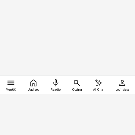
Menüü
Uudised
Raadio
Otsing
AI Chat
Logi sisse
Vana-Lõuna 39/1, 19094 Tallinn
(+372) 667 0111
pollumajandus@pollumajandus.ee