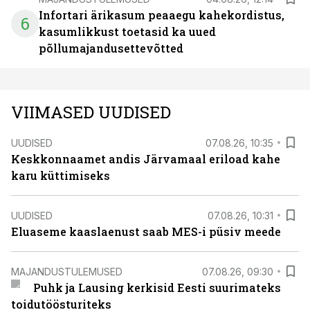
Infortari ärikasum peaaegu kahekordistus,
6
kasumlikkust toetasid ka uued
põllumajandusettevõtted
VIIMASED UUDISED
UUDISED
07.08.26, 10:35
Keskkonnaamet andis Järvamaal eriload kahe
karu küttimiseks
UUDISED
07.08.26, 10:31
Eluaseme kaaslaenust saab MES-i püsiv meede
MAJANDUSTULEMUSED
07.08.26, 09:30
Puhk ja Lausing kerkisid Eesti suurimateks
toidutöösturiteks