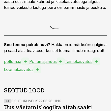
aasta eest maale kolinud ja kitsekasvatusega algust
teinud väikeste lastega pere on parim näide ja eeskuju.
See teema pakub huvi?
Hakka neid märksõnu jälgima
ja saad alati teavituse, kui sel teemal ilmub midagi uut!
põllumaa
Põllumajandus
Taimekasvatus
Loomakasvatus
SEOTUD LOOD
SISUTURUNDUS
22.06.26, 11:16
ST
Uus väetamisloogika aitab saaki