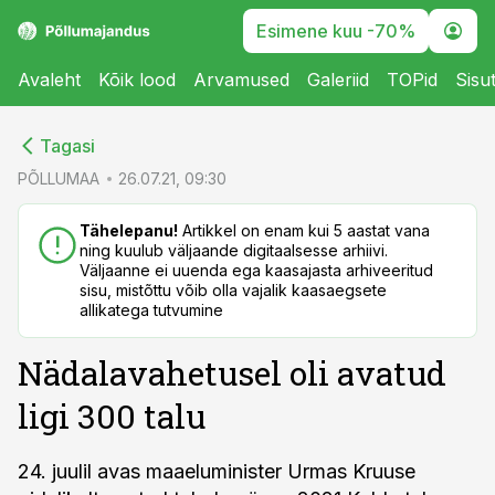
Esimene kuu -70%
Avaleht
Kõik lood
Arvamused
Galeriid
TOPid
Sisu
cebook
Tagasi
Twitter)
PÕLLUMAA
26.07.21, 09:30
kedIn
Tähelepanu!
Artikkel on enam kui 5 aastat vana
ning kuulub väljaande digitaalsesse arhiivi.
ail
Väljaanne ei uuenda ega kaasajasta arhiveeritud
sisu, mistõttu võib olla vajalik kaasaegsete
k
allikatega tutvumine
Nädalavahetusel oli avatud
ligi 300 talu
24. juulil avas maaeluminister Urmas Kruuse