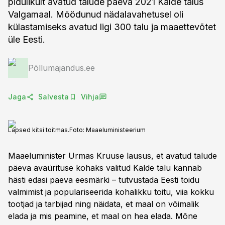
pidulikult avatud talude päeva 2021 Kalde talus
Valgamaal. Möödunud nädalavahetusel oli
külastamiseks avatud ligi 300 talu ja maaettevõtet
üle Eesti.
Põllumajandus.ee
Jaga
Salvesta
Vihja
Lapsed kitsi toitmas.
Foto:
Maaeluministeerium
Maaeluminister Urmas Kruuse lausus, et avatud talude
päeva avaürituse kohaks valitud Kalde talu kannab
hästi edasi päeva eesmärki – tutvustada Eesti toidu
valmimist ja populariseerida kohalikku toitu, viia kokku
tootjad ja tarbijad ning näidata, et maal on võimalik
elada ja mis peamine, et maal on hea elada. Mõne