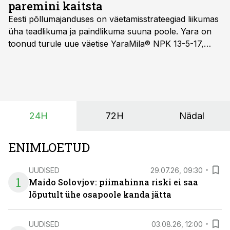
paremini kaitsta
Eesti põllumajanduses on väetamisstrateegiad liikumas
üha teadlikuma ja paindlikuma suuna poole. Yara on
toonud turule uue väetise YaraMila® NPK 13-5-17,
mille eesmärk on mitte ainult parandada saagikust,
vaid ka muuta põllumeeste mõtteviisi väetamise
ajastuse ja koguste osas.
24H
72H
Nädal
ENIMLOETUD
UUDISED
29.07.26, 09:30
1
Maido Solovjov: piimahinna riski ei saa
lõputult ühe osapoole kanda jätta
UUDISED
03.08.26, 12:00