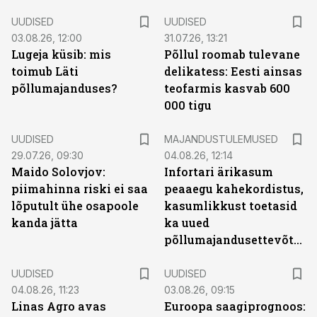
UUDISED
UUDISED
03.08.26, 12:00
31.07.26, 13:21
Lugeja küsib: mis
Põllul roomab tulevane
toimub Läti
delikatess: Eesti ainsas
põllumajanduses?
teofarmis kasvab 600
000 tigu
UUDISED
MAJANDUSTULEMUSED
29.07.26, 09:30
04.08.26, 12:14
Maido Solovjov:
Infortari ärikasum
piimahinna riski ei saa
peaaegu kahekordistus,
lõputult ühe osapoole
kasumlikkust toetasid
kanda jätta
ka uued
põllumajandusettevõtted
UUDISED
UUDISED
04.08.26, 11:23
03.08.26, 09:15
Linas Agro avas
Euroopa saagiprognoos: