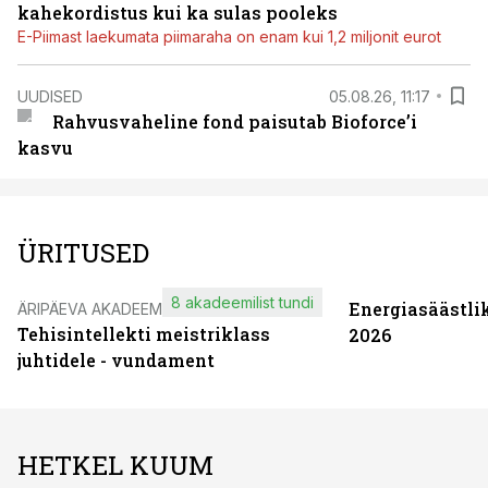
kahekordistus kui ka sulas pooleks
E-Piimast laekumata piimaraha on enam kui 1,2 miljonit eurot
UUDISED
05.08.26, 11:17
Rahvusvaheline fond paisutab Bioforce’i
kasvu
ÜRITUSED
8 akadeemilist tundi
Energiasäästli
ÄRIPÄEVA AKADEEMIA
Tehisintellekti meistriklass
2026
juhtidele - vundament
HETKEL KUUM