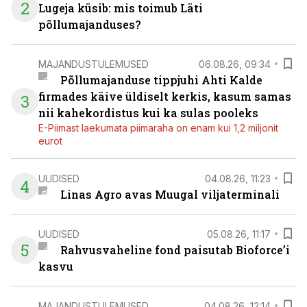
2
Lugeja küsib: mis toimub Läti
põllumajanduses?
MAJANDUSTULEMUSED
06.08.26, 09:34
Põllumajanduse tippjuhi Ahti Kalde
firmades käive üldiselt kerkis, kasum samas
3
nii kahekordistus kui ka sulas pooleks
E-Piimast laekumata piimaraha on enam kui 1,2 miljonit
eurot
UUDISED
04.08.26, 11:23
4
Linas Agro avas Muugal viljaterminali
UUDISED
05.08.26, 11:17
5
Rahvusvaheline fond paisutab Bioforce’i
kasvu
MAJANDUSTULEMUSED
04.08.26, 12:14