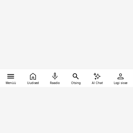
Menüü
Uudised
Raadio
Otsing
AI Chat
Logi sisse
Vana-Lõuna 39/1, 19094 Tallinn
(+372) 667 0111
pollumajandus@pollumajandus.ee