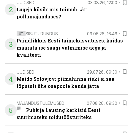
UUDISED
03.08.26, 12:00
2
Lugeja küsib: mis toimub Läti
põllumajanduses?
SISUTURUNDUS
09.06.26, 16:46
ST
Paindlikkus Eesti taimekasvatuses: kuidas
3
määrata ise saagi valmimise aega ja
kvaliteeti
UUDISED
29.07.26, 09:30
4
Maido Solovjov: piimahinna riski ei saa
lõputult ühe osapoole kanda jätta
MAJANDUSTULEMUSED
07.08.26, 09:30
5
Puhk ja Lausing kerkisid Eesti
suurimateks toidutöösturiteks