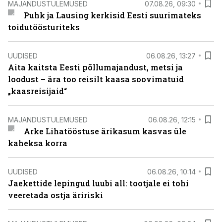
MAJANDUSTULEMUSED
07.08.26, 09:30
Puhk ja Lausing kerkisid Eesti suurimateks
toidutöösturiteks
UUDISED
06.08.26, 13:27
Aita kaitsta Eesti põllumajandust, metsi ja
loodust – ära too reisilt kaasa soovimatuid
„kaasreisijaid“
MAJANDUSTULEMUSED
06.08.26, 12:15
Arke Lihatööstuse ärikasum kasvas üle
kaheksa korra
UUDISED
06.08.26, 10:14
Jaekettide lepingud luubi all: tootjale ei tohi
veeretada ostja äririski