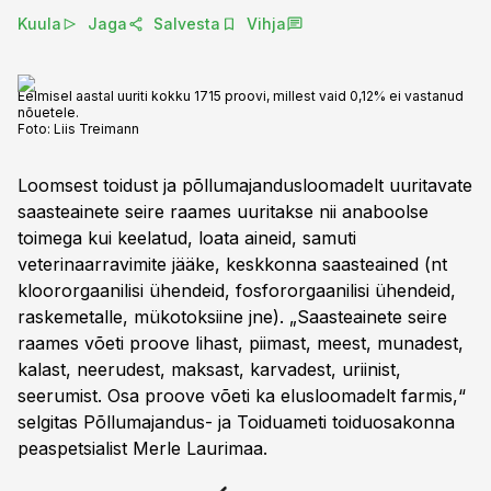
Kuula
Jaga
Salvesta
Vihja
Eelmisel aastal uuriti kokku 1715 proovi, millest vaid 0,12% ei vastanud
nõuetele.
Foto:
Liis Treimann
Loomsest toidust ja põllumajandusloomadelt uuritavate
saasteainete seire raames uuritakse nii anaboolse
toimega kui keelatud, loata aineid, samuti
veterinaarravimite jääke, keskkonna saasteained (nt
kloororgaanilisi ühendeid, fosfororgaanilisi ühendeid,
raskemetalle, mükotoksiine jne). „Saasteainete seire
raames võeti proove lihast, piimast, meest, munadest,
kalast, neerudest, maksast, karvadest, uriinist,
seerumist. Osa proove võeti ka elusloomadelt farmis,“
selgitas Põllumajandus- ja Toiduameti toiduosakonna
peaspetsialist Merle Laurimaa.