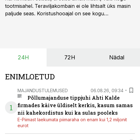
tootmisahel.
Teraviljakombain ei ole lihtsalt üks masin
paljude seas. Koristushooajal on see kogu
tootmisprotsessi kõige kriitilisem lüli. Kui külv,
taimekaitse ja väetamine jaotuvad kuude peale, siis
saagi kättesaamine ja realiseerimine toimub sageli väga
lühikese ajavahemiku jooksul – kõigest 2-4 nädalaga.
24H
72H
Nädal
ENIMLOETUD
MAJANDUSTULEMUSED
06.08.26, 09:34
Põllumajanduse tippjuhi Ahti Kalde
firmades käive üldiselt kerkis, kasum samas
1
nii kahekordistus kui ka sulas pooleks
E-Piimast laekumata piimaraha on enam kui 1,2 miljonit
eurot