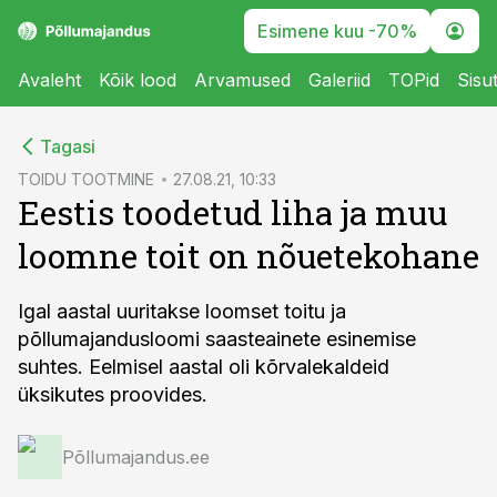
Esimene kuu -70%
Avaleht
Kõik lood
Arvamused
Galeriid
TOPid
Sisu
cebook
Tagasi
Twitter)
TOIDU TOOTMINE
27.08.21, 10:33
Eestis toodetud liha ja muu
kedIn
loomne toit on nõuetekohane
ail
k
Igal aastal uuritakse loomset toitu ja
põllumajandusloomi saasteainete esinemise
suhtes. Eelmisel aastal oli kõrvalekaldeid
üksikutes proovides.
Põllumajandus.ee