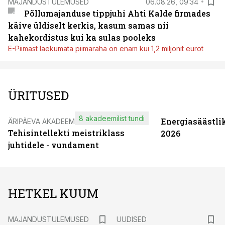
MAJANDUSTULEMUSED
06.08.26, 09:34
Põllumajanduse tippjuhi Ahti Kalde firmades
käive üldiselt kerkis, kasum samas nii
kahekordistus kui ka sulas pooleks
E-Piimast laekumata piimaraha on enam kui 1,2 miljonit eurot
ÜRITUSED
8 akadeemilist tundi
Energiasäästli
ÄRIPÄEVA AKADEEMIA
Tehisintellekti meistriklass
2026
juhtidele - vundament
HETKEL KUUM
MAJANDUSTULEMUSED
UUDISED