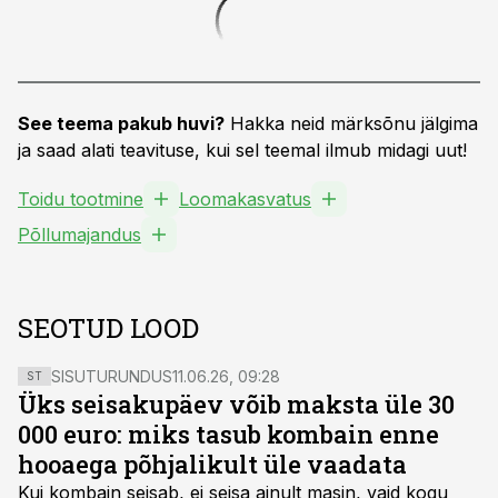
See teema pakub huvi?
Hakka neid märksõnu jälgima
ja saad alati teavituse, kui sel teemal ilmub midagi uut!
Toidu tootmine
Loomakasvatus
Põllumajandus
SEOTUD LOOD
SISUTURUNDUS
11.06.26, 09:28
ST
Üks seisakupäev võib maksta üle 30
000 euro: miks tasub kombain enne
hooaega põhjalikult üle vaadata
Kui kombain seisab, ei seisa ainult masin, vaid kogu