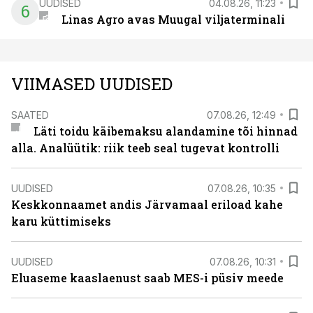
UUDISED
04.08.26, 11:23
6
Linas Agro avas Muugal viljaterminali
VIIMASED UUDISED
SAATED
07.08.26, 12:49
Läti toidu käibemaksu alandamine tõi hinnad
alla. Analüütik: riik teeb seal tugevat kontrolli
UUDISED
07.08.26, 10:35
Keskkonnaamet andis Järvamaal eriload kahe
karu küttimiseks
UUDISED
07.08.26, 10:31
Eluaseme kaaslaenust saab MES-i püsiv meede