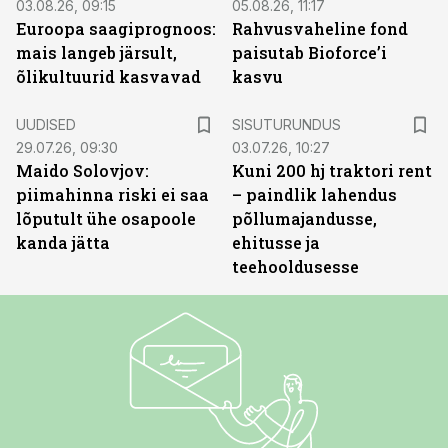
03.08.26, 09:15
05.08.26, 11:17
Euroopa saagiprognoos:
Rahvusvaheline fond
mais langeb järsult,
paisutab Bioforce’i
õlikultuurid kasvavad
kasvu
ST
UUDISED
SISUTURUNDUS
29.07.26, 09:30
03.07.26, 10:27
Maido Solovjov:
Kuni 200 hj traktori rent
piimahinna riski ei saa
– paindlik lahendus
lõputult ühe osapoole
põllumajandusse,
kanda jätta
ehitusse ja
teehooldusesse