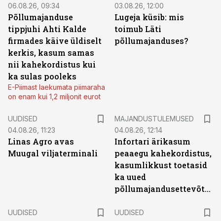
06.08.26, 09:34
03.08.26, 12:00
Põllumajanduse
Lugeja küsib: mis
tippjuhi Ahti Kalde
toimub Läti
firmades käive üldiselt
põllumajanduses?
kerkis, kasum samas
nii kahekordistus kui
ka sulas pooleks
E-Piimast laekumata piimaraha
on enam kui 1,2 miljonit eurot
UUDISED
MAJANDUSTULEMUSED
04.08.26, 11:23
04.08.26, 12:14
Linas Agro avas
Infortari ärikasum
Muugal viljaterminali
peaaegu kahekordistus,
kasumlikkust toetasid
ka uued
põllumajandusettevõtted
UUDISED
UUDISED