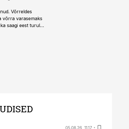
unud. Võrreldes
la võrra varasemaks
ka saagi eest turul
UDISED
05.08.26, 11:17