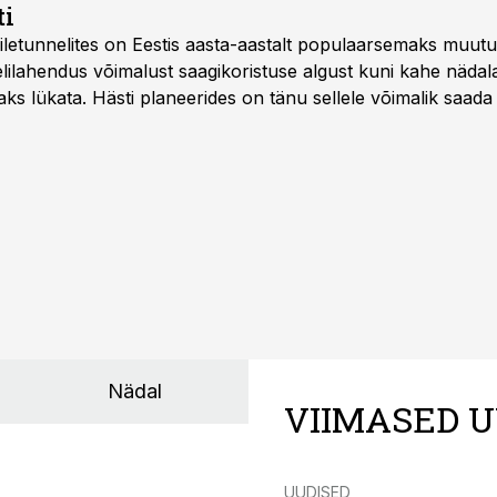
ti
letunnelites on Eestis aasta-aastalt populaarsemaks muut
ilahendus võimalust saagikoristuse algust kuni kahe näda
aks lükata. Hästi planeerides on tänu sellele võimalik saada 
Nädal
VIIMASED U
UUDISED