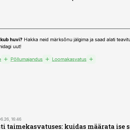
kub huvi?
Hakka neid märksõnu jälgima ja saad alati teavitu
idagi uut!
e
Põllumajandus
Loomakasvatus
6.26, 16:46
ti taimekasvatuses: kuidas määrata ise 