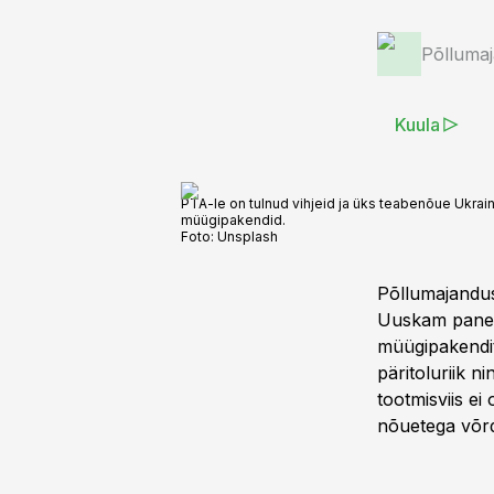
Põlluma
Kuula
PTA-le on tulnud vihjeid ja üks teabenõue Ukra
müügipakendid.
Foto:
Unsplash
Põllumajandus
Uuskam paneb
müügipakendite
päritoluriik n
tootmisviis e
nõuetega võrd