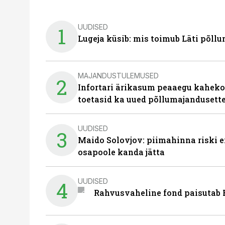
UUDISED
1
Lugeja küsib: mis toimub Läti põll
MAJANDUSTULEMUSED
2
Infortari ärikasum peaaegu kaheko
toetasid ka uued põllumajandusett
UUDISED
3
Maido Solovjov: piimahinna riski ei
osapoole kanda jätta
UUDISED
4
Rahvusvaheline fond paisutab B