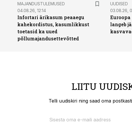
MAJANDUSTULEMUSED
UUDISED
04.08.26, 12:14
03.08.26, 0
Infortari ärikasum peaaegu
Euroopa 
kahekordistus, kasumlikkust
langeb jä
toetasid ka uued
kasvava
põllumajandusettevõtted
LIITU UUDIS
Telli uudiskiri ning saad oma postkas