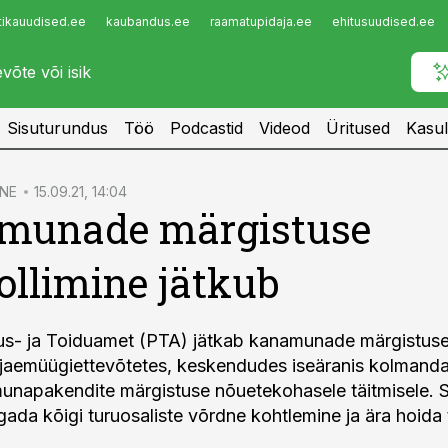
tikauudised.ee
kaubandus.ee
raamatupidaja.ee
ehitusuudised.ee
Infopank
Radar
Sisuturundus
Töö
Podcastid
Videod
Üritused
Kasul
NE
15.09.21, 14:04
munade märgistuse
ollimine jätkub
us- ja Toiduamet (PTA) jätkab kanamunade märgistus
t jaemüügiettevõtetes, keskendudes iseäranis kolmandat
unapakendite märgistuse nõuetekohasele täitmisele. S
gada kõigi turuosaliste võrdne kohtlemine ja ära hoida 