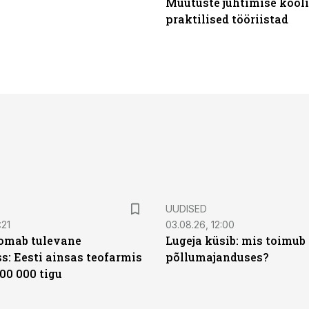
Muutuste juhtimise kooli
praktilised tööriistad
UUDISED
:21
03.08.26, 12:00
oomab tulevane
Lugeja küsib: mis toimub 
s: Eesti ainsas teofarmis
põllumajanduses?
00 000 tigu