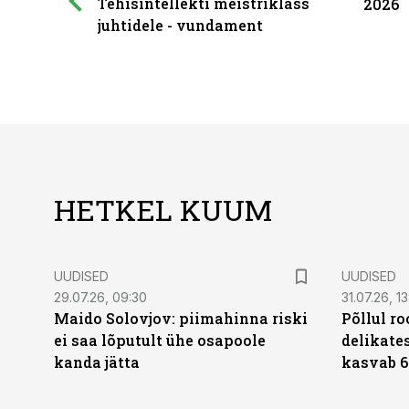
Tehisintellekti meistriklass
2026
juhtidele - vundament
HETKEL KUUM
UUDISED
UUDISED
29.07.26, 09:30
31.07.26, 13
Maido Solovjov: piimahinna riski
Põllul r
ei saa lõputult ühe osapoole
delikates
kanda jätta
kasvab 6