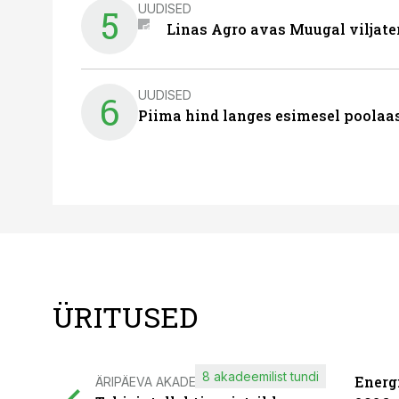
UUDISED
5
Linas Agro avas Muugal viljate
UUDISED
6
Piima hind langes esimesel poolaast
ÜRITUSED
8 akadeemilist tundi
Energ
ÄRIPÄEVA AKADEEMIA