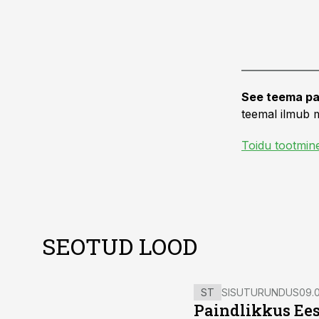
See teema pa
teemal ilmub m
Toidu tootmin
SEOTUD LOOD
ST
SISUTURUNDUS
09.0
Paindlikkus Ees