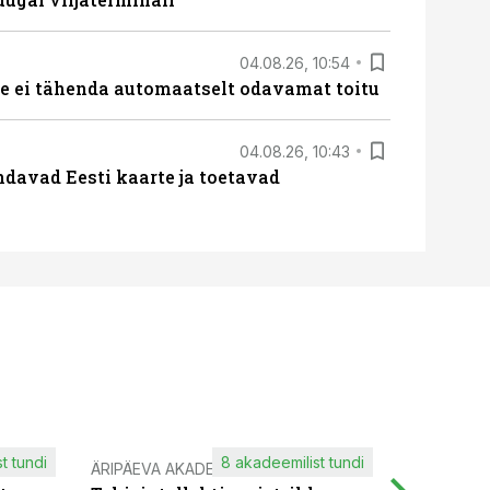
04.08.26, 10:54
 ei tähenda automaatselt odavamat toitu
04.08.26, 10:43
davad Eesti kaarte ja toetavad
t tundi
8 akadeemilist tundi
ÄRIPÄEVA AKADEEMIA
IT KOOLIT