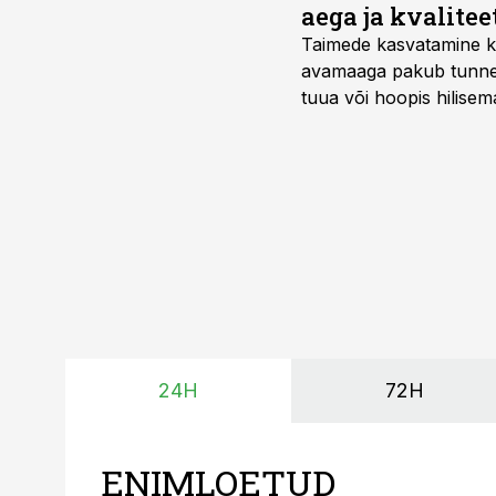
aega ja kvalitee
Taimede kasvatamine ki
avamaaga pakub tunnel
tuua või hoopis hilisem
kõrgemat hinda.
24H
72H
ENIMLOETUD