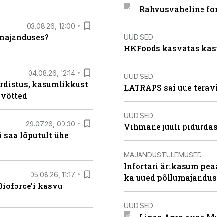
Rahvusvaheline fon
03.08.26, 12:00
umajanduses?
UUDISED
HKFoods kasvatas kas
04.08.26, 12:14
UUDISED
rdistus, kasumlikkust
LATRAPS sai uue teravi
evõtted
UUDISED
29.07.26, 09:30
Vihmane juuli pidurdas
 saa lõputult ühe
MAJANDUSTULEMUSED
Infortari ärikasum pea
05.08.26, 11:17
ka uued põllumajandus
ioforce’i kasvu
UUDISED
Linas Agro avas Mu