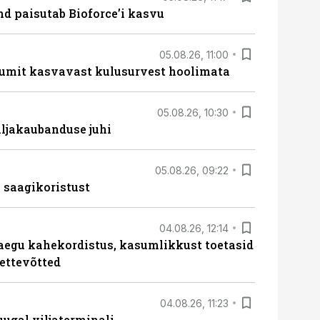
d paisutab Bioforce’i kasvu
05.08.26, 11:00
umit kasvavast kulusurvest hoolimata
05.08.26, 10:30
ljakaubanduse juhi
05.08.26, 09:22
 saagikoristust
04.08.26, 12:14
aegu kahekordistus, kasumlikkust toetasid
ettevõtted
04.08.26, 11:23
ugal viljaterminali