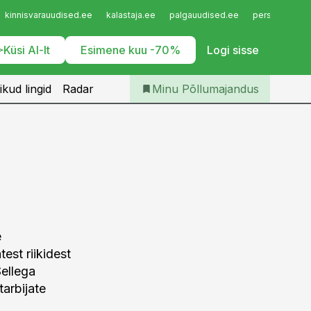
Iseteenindus
kinnisvarauudised.ee
kalastaja.ee
palgauudised.ee
personaliuudi
Telli Põllumajandus
Küsi AI-lt
Esimene kuu -70%
Logi sisse
ikud lingid
Radar
Minu Põllumajandus
e
est riikidest
ellega
tarbijate