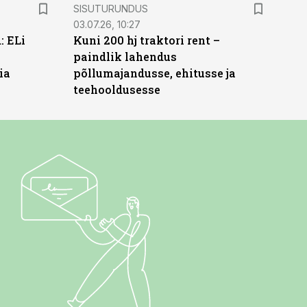
ST
SISUTURUNDUS
03.07.26, 10:27
: ELi
Kuni 200 hj traktori rent –
paindlik lahendus
ia
põllumajandusse, ehitusse ja
teehooldusesse