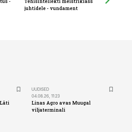
tus -
Tehisintellekti meistriklass
Muutuste
juhtidele - vundament
praktilis
UUDISED
04.08.26, 11:23
Läti
Linas Agro avas Muugal
viljaterminali