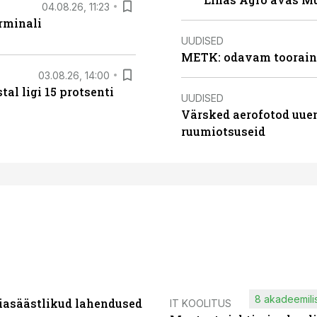
04.08.26, 11:23
rminali
UUDISED
METK: odavam tooraine
03.08.26, 14:00
al ligi 15 protsenti
UUDISED
Värsked aerofotod uuen
ruumiotsuseid
8 akadeemilis
iasäästlikud lahendused
IT KOOLITUS