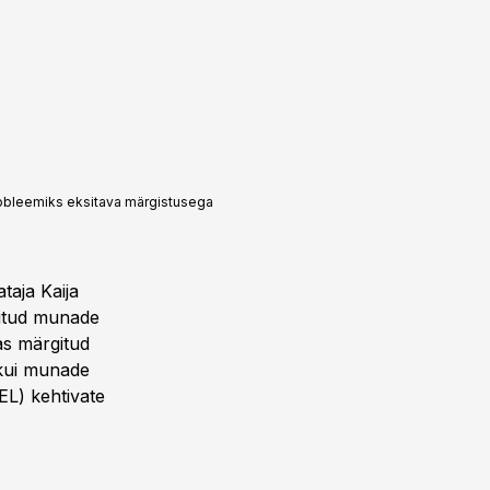
robleemiks eksitava märgistusega
taja Kaija
ditud munade
as märgitud
, kui munade
EL) kehtivate