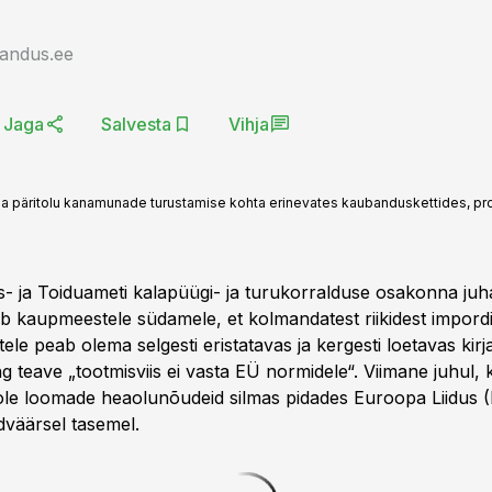
jandus.ee
Jaga
Salvesta
Vihja
ina päritolu kanamunade turustamise kohta erinevates kaubanduskettides, p
- ja Toiduameti kalapüügi- ja turukorralduse osakonna juha
 kaupmeestele südamele, et kolmandatest riikidest impor
le peab olema selgesti eristatavas ja kergesti loetavas kirj
ing teave „tootmisviis ei vasta EÜ normidele“. Viimane juhul
i ole loomade heaolunõudeid silmas pidades Euroopa Liidus (
väärsel tasemel.