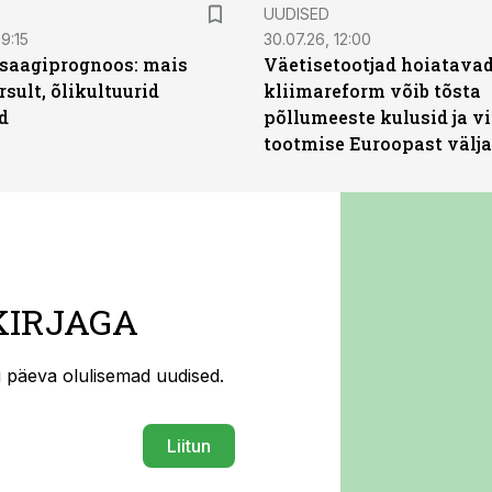
UUDISED
9:15
30.07.26, 12:00
saagiprognoos: mais
Väetisetootjad hoiatavad
rsult, õlikultuurid
kliimareform võib tõsta
d
põllumeeste kulusid ja vi
tootmise Euroopast välja
KIRJAGA
ti päeva olulisemad uudised.
Liitun