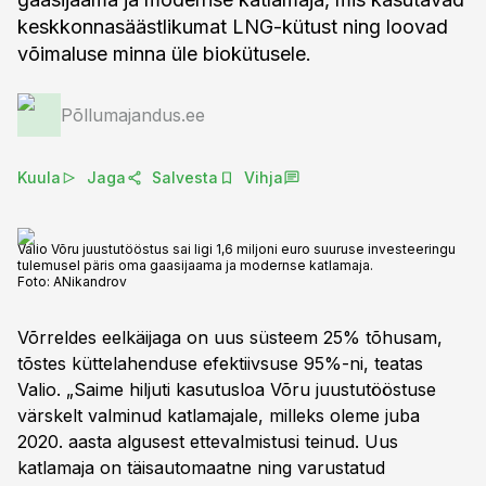
keskkonnasäästlikumat LNG-kütust ning loovad
võimaluse minna üle biokütusele.
Põllumajandus.ee
Kuula
Jaga
Salvesta
Vihja
Valio Võru juustutööstus sai ligi 1,6 miljoni euro suuruse investeeringu
tulemusel päris oma gaasijaama ja modernse katlamaja.
Foto:
ANikandrov
Võrreldes eelkäijaga on uus süsteem 25% tõhusam,
tõstes küttelahenduse efektiivsuse 95%-ni, teatas
Valio. „Saime hiljuti kasutusloa Võru juustutööstuse
värskelt valminud katlamajale, milleks oleme juba
2020. aasta algusest ettevalmistusi teinud. Uus
katlamaja on täisautomaatne ning varustatud