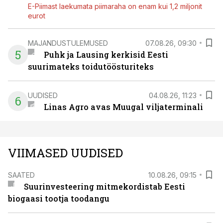
E-Piimast laekumata piimaraha on enam kui 1,2 miljonit
eurot
MAJANDUSTULEMUSED
07.08.26, 09:30
5
Puhk ja Lausing kerkisid Eesti
suurimateks toidutöösturiteks
UUDISED
04.08.26, 11:23
6
Linas Agro avas Muugal viljaterminali
VIIMASED UUDISED
SAATED
10.08.26, 09:15
Suurinvesteering mitmekordistab Eesti
biogaasi tootja toodangu