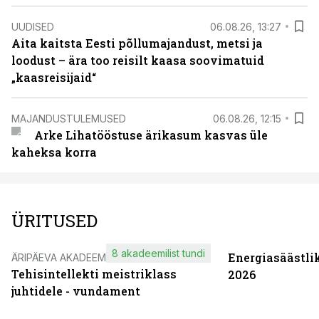
UUDISED
06.08.26, 13:27
Aita kaitsta Eesti põllumajandust, metsi ja
loodust – ära too reisilt kaasa soovimatuid
„kaasreisijaid“
MAJANDUSTULEMUSED
06.08.26, 12:15
Arke Lihatööstuse ärikasum kasvas üle
kaheksa korra
ÜRITUSED
8 akadeemilist tundi
Energiasäästli
ÄRIPÄEVA AKADEEMIA
Tehisintellekti meistriklass
2026
juhtidele - vundament