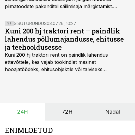
piimatoodete pakenditel säilimisaja märgistamist.
Kodumaine piimatööstus Valio on otsustanud
Maaeluministeeriumi soovitusega kaasa minna ning
SISUTURUNDUS
03.07.26, 10:27
ST
võtab piimatoodete märgistamisel “kõlblik kuni” märke
Kuni 200 hj traktori rent – paindlik
asemel kasutusele “parim enne”. Mida toob muudatus
lahendus põllumajandusse, ehitusse
aga kaasa tarbijate jaoks?
ja teehooldusesse
Kuni 200 hj traktori rent
on paindlik lahendus
ettevõttele, kes vajab töökindlat masinat
hooajatöödeks, ehitusobjektile või talviseks
lumetõrjeks. Renditraktor kuni 200 hj aitab katta
hooajalisi töötippe, ootamatuid lisatöid või asendada
ajutiselt rivist välja langenud tehnikat, ja seda ilma suuri
investeeringuid tegemata. Baltic Agro masinarent tagab
vajaliku traktori ja lisavarustuse just siis, kui töömaht
24H
72H
Nädal
on suurim ning iga töötund on oluline.
ENIMLOETUD