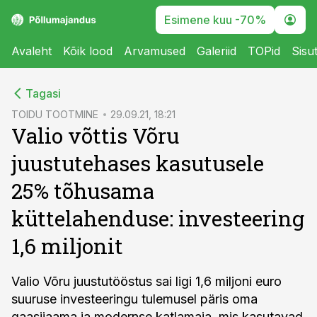
Esimene kuu -70%
Avaleht
Kõik lood
Arvamused
Galeriid
TOPid
Sisu
cebook
Tagasi
Twitter)
TOIDU TOOTMINE
29.09.21, 18:21
Valio võttis Võru
kedIn
juustutehases kasutusele
ail
25% tõhusama
k
küttelahenduse: investeering
1,6 miljonit
Valio Võru juustutööstus sai ligi 1,6 miljoni euro
suuruse investeeringu tulemusel päris oma
gaasijaama ja modernse katlamaja, mis kasutavad