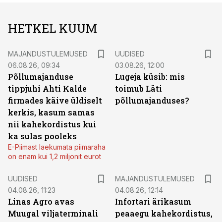
HETKEL KUUM
MAJANDUSTULEMUSED
UUDISED
06.08.26, 09:34
03.08.26, 12:00
Põllumajanduse
Lugeja küsib: mis
tippjuhi Ahti Kalde
toimub Läti
firmades käive üldiselt
põllumajanduses?
kerkis, kasum samas
nii kahekordistus kui
ka sulas pooleks
E-Piimast laekumata piimaraha
on enam kui 1,2 miljonit eurot
UUDISED
MAJANDUSTULEMUSED
04.08.26, 11:23
04.08.26, 12:14
Linas Agro avas
Infortari ärikasum
Muugal viljaterminali
peaaegu kahekordistus,