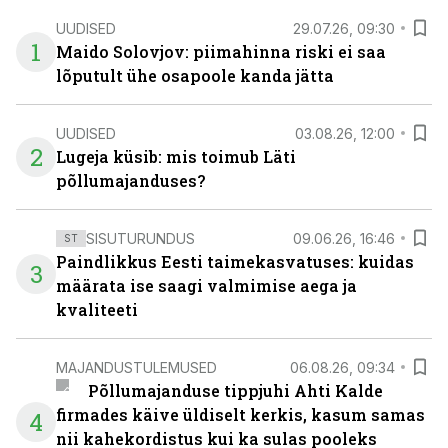
UUDISED
29.07.26, 09:30
1
Maido Solovjov: piimahinna riski ei saa
lõputult ühe osapoole kanda jätta
UUDISED
03.08.26, 12:00
2
Lugeja küsib: mis toimub Läti
põllumajanduses?
SISUTURUNDUS
09.06.26, 16:46
ST
Paindlikkus Eesti taimekasvatuses: kuidas
3
määrata ise saagi valmimise aega ja
kvaliteeti
MAJANDUSTULEMUSED
06.08.26, 09:34
Põllumajanduse tippjuhi Ahti Kalde
firmades käive üldiselt kerkis, kasum samas
4
nii kahekordistus kui ka sulas pooleks