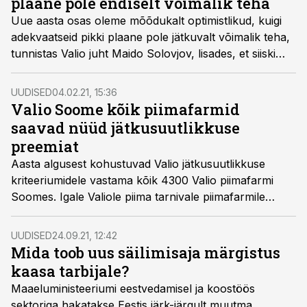
plaane pole endiselt võimalik teha
Uue aasta osas oleme mõõdukalt optimistlikud, kuigi
adekvaatseid pikki plaane pole jätkuvalt võimalik teha,
tunnistas Valio juht Maido Solovjov, lisades, et siiski
plaanib ettevõte jätkuvalt jõulisi investeeringuid.
UUDISED
04.02.21, 15:36
Valio Soome kõik piimafarmid
saavad nüüd jätkusuutlikkuse
preemiat
Aasta algusest kohustuvad Valio jätkusuutlikkuse
kriteeriumidele vastama kõik 4300 Valio piimafarmi
Soomes. Igale Valiole piima tarnivale piimafarmile
makstakse nüüd jätkusuutlikkuse preemiat kaks senti
liitri kohta. Boonuse saamiseks peab farm tegelema
UUDISED
24.09.21, 12:42
ennetava loomade tervishoiuga ja loomade heaolu
Mida toob uus säilimisaja märgistus
süstemaatilise jälgimisega.
kaasa tarbijale?
Maaeluministeeriumi eestvedamisel ja koostöös
sektoriga hakatakse Eestis järk-järgult muutma