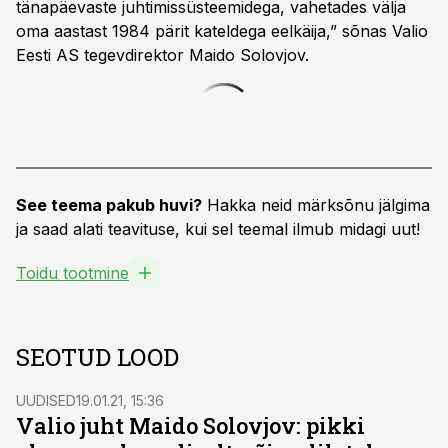
tänapäevaste juhtimissüsteemidega, vahetades välja
oma aastast 1984 pärit kateldega eelkäija,” sõnas Valio
Eesti AS tegevdirektor Maido Solovjov.
See teema pakub huvi?
Hakka neid märksõnu jälgima
ja saad alati teavituse, kui sel teemal ilmub midagi uut!
Toidu tootmine
SEOTUD LOOD
UUDISED
19.01.21, 15:36
Valio juht Maido Solovjov: pikki