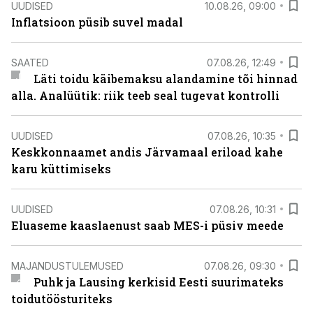
UUDISED
10.08.26, 09:00
Inflatsioon püsib suvel madal
SAATED
07.08.26, 12:49
Läti toidu käibemaksu alandamine tõi hinnad
alla. Analüütik: riik teeb seal tugevat kontrolli
UUDISED
07.08.26, 10:35
Keskkonnaamet andis Järvamaal eriload kahe
karu küttimiseks
UUDISED
07.08.26, 10:31
Eluaseme kaaslaenust saab MES-i püsiv meede
MAJANDUSTULEMUSED
07.08.26, 09:30
Puhk ja Lausing kerkisid Eesti suurimateks
toidutöösturiteks