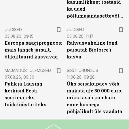
kasumlikkust toetasid
ka uued
põllumajandusettevõtted
UUDISED
UUDISED
03.08.26, 09:15
05.08.26, 11:17
Euroopa saagiprognoos:
Rahvusvaheline fond
mais langeb järsult,
paisutab Bioforce’i
õlikultuurid kasvavad
kasvu
ST
MAJANDUSTULEMUSED
SISUTURUNDUS
07.08.26, 09:30
11.06.26, 09:28
Puhk ja Lausing
Üks seisakupäev võib
kerkisid Eesti
maksta üle 30 000 euro:
suurimateks
miks tasub kombain
toidutöösturiteks
enne hooaega
põhjalikult üle vaadata