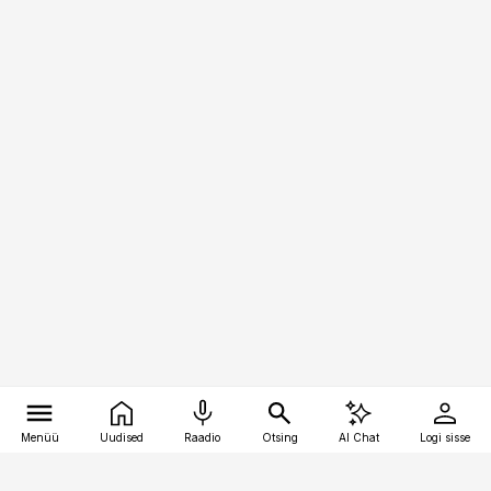
Menüü
Uudised
Raadio
Otsing
AI Chat
Logi sisse