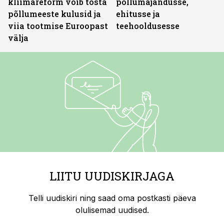
kliimareform võib tõsta
põllumajandusse,
põllumeeste kulusid ja
ehitusse ja
viia tootmise Euroopast
teehooldusesse
välja
LIITU UUDISKIRJAGA
Telli uudiskiri ning saad oma postkasti päeva
olulisemad uudised.