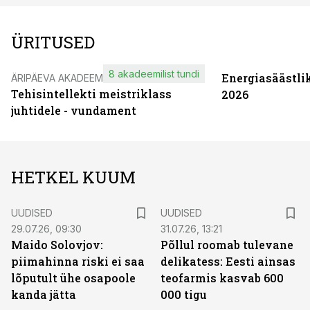
ÜRITUSED
8 akadeemilist tundi
Energiasäästli
ÄRIPÄEVA AKADEEMIA
Tehisintellekti meistriklass
2026
juhtidele - vundament
HETKEL KUUM
UUDISED
UUDISED
29.07.26, 09:30
31.07.26, 13:21
Maido Solovjov:
Põllul roomab tulevane
piimahinna riski ei saa
delikatess: Eesti ainsas
lõputult ühe osapoole
teofarmis kasvab 600
kanda jätta
000 tigu