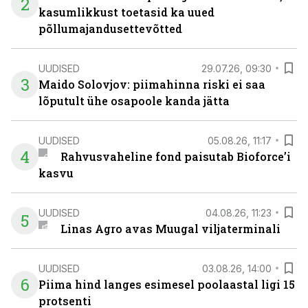
2
kasumlikkust toetasid ka uued
põllumajandusettevõtted
UUDISED
29.07.26, 09:30
3
Maido Solovjov: piimahinna riski ei saa
lõputult ühe osapoole kanda jätta
UUDISED
05.08.26, 11:17
4
Rahvusvaheline fond paisutab Bioforce’i
kasvu
UUDISED
04.08.26, 11:23
5
Linas Agro avas Muugal viljaterminali
UUDISED
03.08.26, 14:00
6
Piima hind langes esimesel poolaastal ligi 15
protsenti