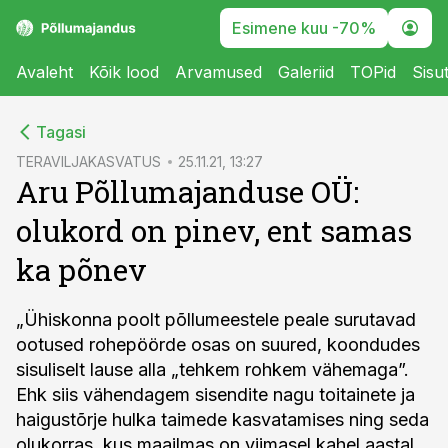
Esimene kuu -70%
Avaleht
Kõik lood
Arvamused
Galeriid
TOPid
Sisu
cebook
Tagasi
Twitter)
TERAVILJAKASVATUS
25.11.21, 13:27
Aru Põllumajanduse OÜ:
kedIn
olukord on pinev, ent samas
ail
ka põnev
k
„Ühiskonna poolt põllumeestele peale surutavad
ootused rohepöörde osas on suured, koondudes
sisuliselt lause alla „tehkem rohkem vähemaga”.
Ehk siis vähendagem sisendite nagu toitainete ja
haigustõrje hulka taimede kasvatamises ning seda
olukorras, kus maailmas on viimasel kahel aastal