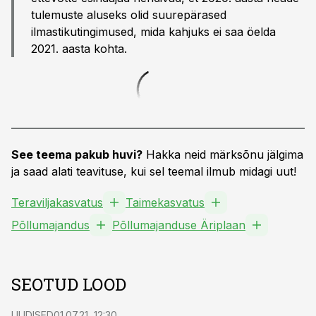
tulemuste aluseks olid suurepärased
ilmastikutingimused, mida kahjuks ei saa öelda
2021. aasta kohta.
See teema pakub huvi?
Hakka neid märksõnu jälgima
ja saad alati teavituse, kui sel teemal ilmub midagi uut!
Teraviljakasvatus
Taimekasvatus
Põllumajandus
Põllumajanduse Äriplaan
SEOTUD LOOD
UUDISED
01.07.21, 12:30