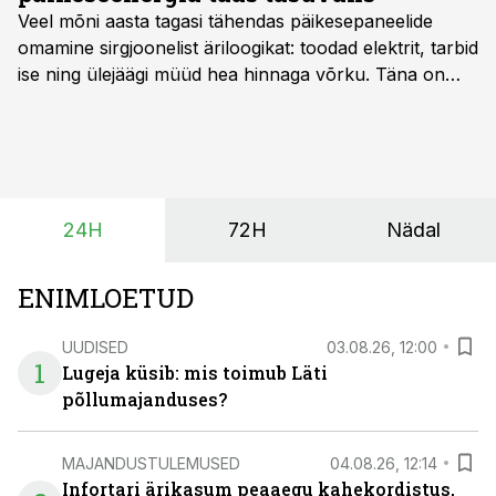
Veel mõni aasta tagasi tähendas päikesepaneelide
omamine sirgjoonelist äriloogikat: toodad elektrit, tarbid
ise ning ülejäägi müüd hea hinnaga võrku. Täna on
olukord energiaturul muutunud. Taastuvenergia
tootmisvõimsusi on lisandunud omajagu ning
päikeselistel tundidel tekib võrku suur ületootmine, mis
surub börsihinna madalaks või isegi negatiivseks.
Seetõttu on akusalvestid muutumas nii ehitus- kui ka
24H
72H
Nädal
põllumajandusettevõtete jaoks üheks olulisemaks
investeeringuks energialahendustes.
ENIMLOETUD
UUDISED
03.08.26, 12:00
1
Lugeja küsib: mis toimub Läti
põllumajanduses?
MAJANDUSTULEMUSED
04.08.26, 12:14
Infortari ärikasum peaaegu kahekordistus,