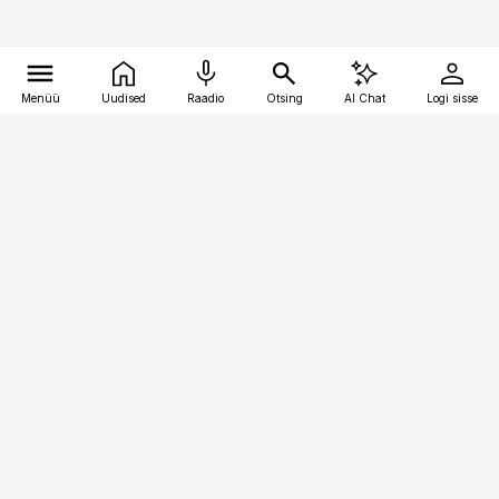
Menüü
Uudised
Raadio
Otsing
AI Chat
Logi sisse
Vana-Lõuna 39/1, 19094 Tallinn
(+372) 667 0111
pollumajandus@pollumajandus.ee
Telli
Reklaam
Firmast
Sisu kasutamisõigused
Ajakirjaniku
eetikakoodeks
Üldtingimused
Privaatsustingimused
Küpsiste poliitika
KKK