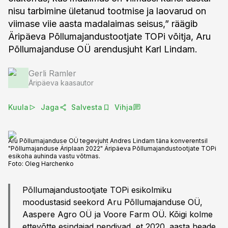
nisu tarbimine ületanud tootmise ja laovarud on
viimase viie aasta madalaimas seisus,” räägib
Äripäeva Põllumajandustootjate TOPi võitja, Aru
Põllumajanduse OÜ arendusjuht Karl Lindam.
Gerli Ramler
Äripäeva kaasautor
Kuula
Jaga
Salvesta
Vihja
Aru Põllumajanduse OÜ tegevjuht Andres Lindam täna konverentsil
"Põllumajanduse Äriplaan 2022" Äripäeva Põllumajandustootjate TOPi
esikoha auhinda vastu võtmas.
Foto:
Oleg Harchenko
Põllumajandustootjate TOPi esikolmiku
moodustasid seekord Aru Põllumajanduse OÜ,
Aaspere Agro OÜ ja Voore Farm OÜ. Kõigi kolme
ettevõtte esindajad nendivad, et 2020. aasta heade