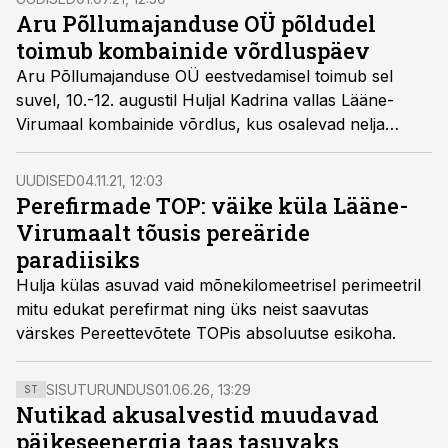
Aru Põllumajanduse OÜ põldudel
toimub kombainide võrdluspäev
Aru Põllumajanduse OÜ eestvedamisel toimub sel
suvel, 10.-12. augustil Huljal Kadrina vallas Lääne-
Virumaal kombainide võrdlus, kus osalevad nelja
erineva kombainitootja kombainid.
UUDISED
04.11.21, 12:03
Perefirmade TOP: väike küla Lääne-
Virumaalt tõusis pereäride
paradiisiks
Hulja külas asuvad vaid mõnekilomeetrisel perimeetril
mitu edukat perefirmat ning üks neist saavutas
värskes Pereettevõtete TOPis absoluutse esikoha.
SISUTURUNDUS
01.06.26, 13:29
ST
Nutikad akusalvestid muudavad
päikeseenergia taas tasuvaks