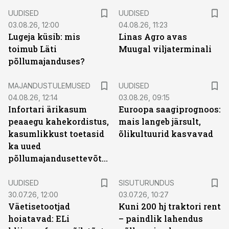
UUDISED
UUDISED
03.08.26, 12:00
04.08.26, 11:23
Lugeja küsib: mis
Linas Agro avas
toimub Läti
Muugal viljaterminali
põllumajanduses?
MAJANDUSTULEMUSED
UUDISED
04.08.26, 12:14
03.08.26, 09:15
Infortari ärikasum
Euroopa saagiprognoos:
peaaegu kahekordistus,
mais langeb järsult,
kasumlikkust toetasid
õlikultuurid kasvavad
ka uued
põllumajandusettevõtted
ST
UUDISED
SISUTURUNDUS
30.07.26, 12:00
03.07.26, 10:27
Väetisetootjad
Kuni 200 hj traktori rent
hoiatavad: ELi
– paindlik lahendus