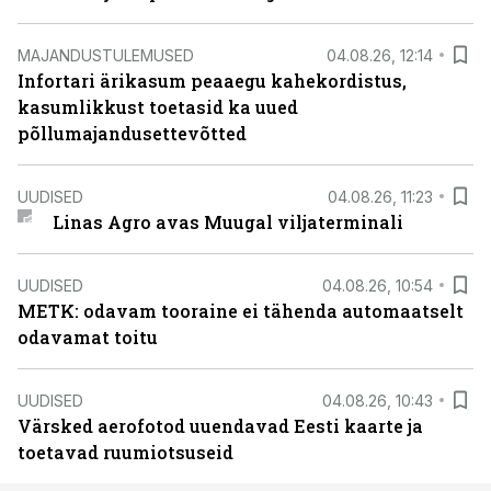
MAJANDUSTULEMUSED
04.08.26, 12:14
Infortari ärikasum peaaegu kahekordistus,
kasumlikkust toetasid ka uued
põllumajandusettevõtted
UUDISED
04.08.26, 11:23
Linas Agro avas Muugal viljaterminali
UUDISED
04.08.26, 10:54
METK: odavam tooraine ei tähenda automaatselt
odavamat toitu
UUDISED
04.08.26, 10:43
Värsked aerofotod uuendavad Eesti kaarte ja
toetavad ruumiotsuseid