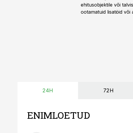
ehitusobjektile või talv
ootamatuid lisatöid või 
tegemata. Baltic Agro m
ning iga töötund on olu
24H
72H
ENIMLOETUD