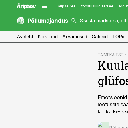
aripaev.ee
tööstusuudised.ee
logis
kaubandus.ee
imelineajalugu.ee
kinnisvarauudised.ee
imelineteadus.ee
Avaleht
Kõik lood
Arvamused
Galeriid
TOPid
cebook
TAIMEKAITSE
Kuula
Twitter)
kedIn
glüfo
ail
k
Emotsioonid 
lootusele saa
kui ka keskk
Põlluma