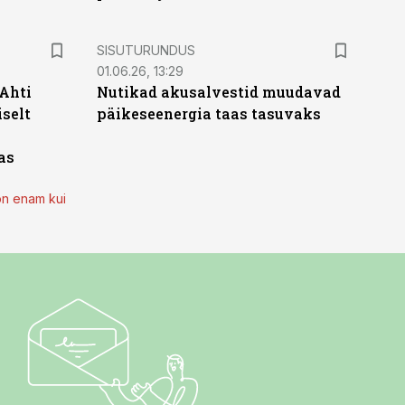
ST
SISUTURUNDUS
01.06.26, 13:29
 Ahti
Nutikad akusalvestid muudavad
iselt
päikeseenergia taas tasuvaks
as
on enam kui