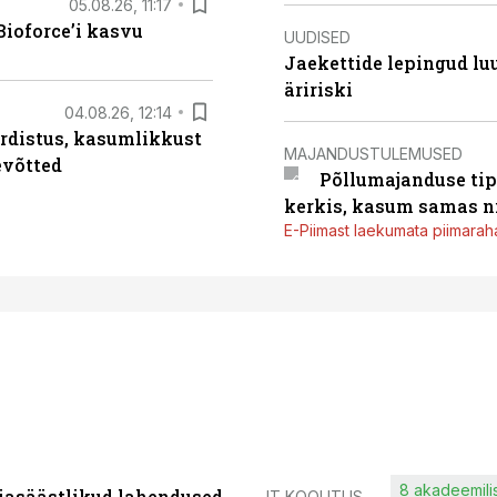
05.08.26, 11:17
ioforce’i kasvu
UUDISED
Jaekettide lepingud luub
äririski
04.08.26, 12:14
rdistus, kasumlikkust
MAJANDUSTULEMUSED
evõtted
Põllumajanduse tip
kerkis, kasum samas ni
E-Piimast laekumata piimaraha
8 akadeemilis
iasäästlikud lahendused
IT KOOLITUS