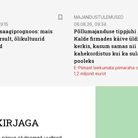
MAJANDUSTULEMUSED
9:15
06.08.26, 09:34
saagiprognoos: mais
Põllumajanduse tippjuhi
rsult, õlikultuurid
Kalde firmades käive üld
d
kerkis, kasum samas nii
kahekordistus kui ka sul
pooleks
E-Piimast laekumata piimaraha 
1,2 miljonit eurot
KIRJAGA
ti päeva olulisemad uudised.