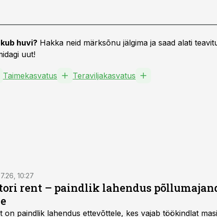
kub huvi?
Hakka neid märksõnu jälgima ja saad alati teavitu
idagi uut!
Taimekasvatus
Teraviljakasvatus
7.26, 10:27
ktori rent – paindlik lahendus põllumajan
se
t
on paindlik lahendus ettevõttele, kes vajab töökindlat ma