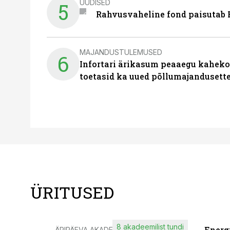
UUDISED
5
Rahvusvaheline fond paisutab B
MAJANDUSTULEMUSED
6
Infortari ärikasum peaaegu kaheko
toetasid ka uued põllumajandusett
ÜRITUSED
8 akadeemilist tundi
Energ
ÄRIPÄEVA AKADEEMIA