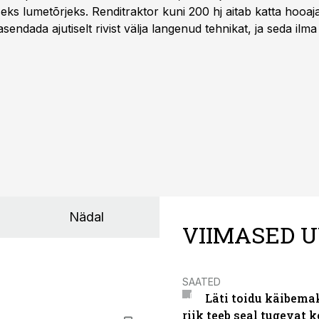
iseks lumetõrjeks. Renditraktor kuni 200 hj aitab katta hooajal
asendada ajutiselt rivist välja langenud tehnikat, ja seda ilm
asinarent tagab vajaliku traktori ja lisavarustuse just siis,
line.
Nädal
VIIMASED U
SAATED
Läti toidu käibema
riik teeb seal tugevat k