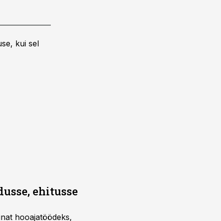
se, kui sel
dusse, ehitusse
sinat hooajatöödeks,