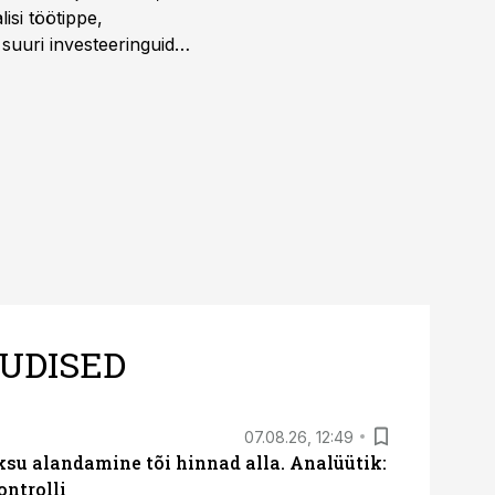
isi töötippe,
a suuri investeeringuid
 kui töömaht on suurim
UDISED
07.08.26, 12:49
ksu alandamine tõi hinnad alla. Analüütik:
ontrolli