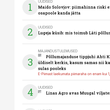
UUDISED
1
Maido Solovjov: piimahinna riski ei
osapoole kanda jätta
UUDISED
2
Lugeja küsib: mis toimub Läti põll
MAJANDUSTULEMUSED
Põllumajanduse tippjuhi Ahti K
3
üldiselt kerkis, kasum samas nii k
sulas pooleks
E-Piimast laekumata piimaraha on enam kui 1,2
UUDISED
4
Linas Agro avas Muugal viljate