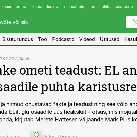
tikauudised.ee
kaubandus.ee
raamatupidaja.ee
ehitusuudised.ee
Infopank
Radar
Sisuturundus
Töö
Podcastid
Videod
Üritused
Kasul
23.02.22, 14:55
ke ometi teadust: EL an
saadile puhta karistusre
ja hirmud ohustavad fakte ja teadust ning see võib an
da ELilt glüfosaadile uus heakskiit – otsus, mis mõjutab
onda, kirjutab Merete Hattesen väljaande Mark Plus k
jandus.ee
Peter Thomsen