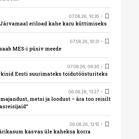
07.08.26, 10:35
ärvamaal eriload kahe karu küttimiseks
07.08.26, 10:31
saab MES-i püsiv meede
07.08.26, 09:30
rkisid Eesti suurimateks toidutöösturiteks
06.08.26, 13:27
majandust, metsi ja loodust – ära too reisilt
sreisijaid“
06.08.26, 12:15
ärikasum kasvas üle kaheksa korra