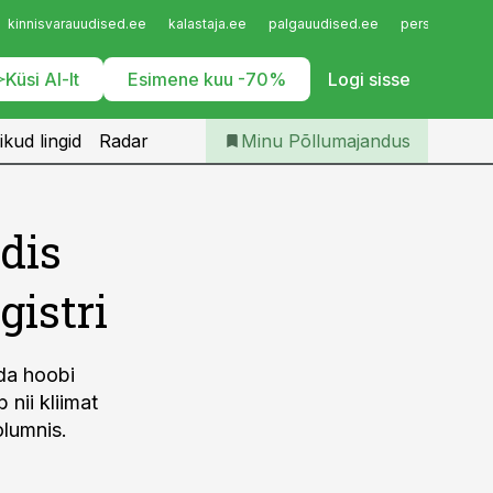
Iseteenindus
kinnisvarauudised.ee
kalastaja.ee
palgauudised.ee
personaliuudi
Telli Põllumajandus
Küsi AI-lt
Esimene kuu -70%
Logi sisse
ikud lingid
Radar
Minu Põllumajandus
dis
gistri
da hoobi
 nii kliimat
olumnis.