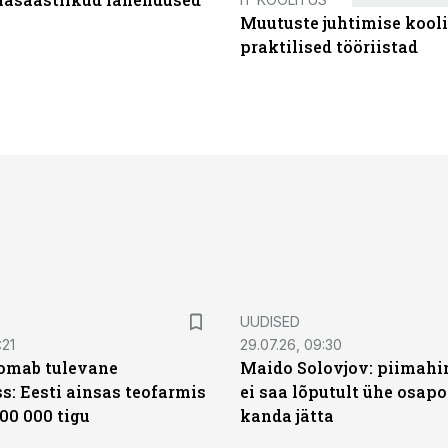
Muutuste juhtimise kooli
praktilised tööriistad
UUDISED
:21
29.07.26, 09:30
oomab tulevane
Maido Solovjov: piimahi
s: Eesti ainsas teofarmis
ei saa lõputult ühe osapo
00 000 tigu
kanda jätta