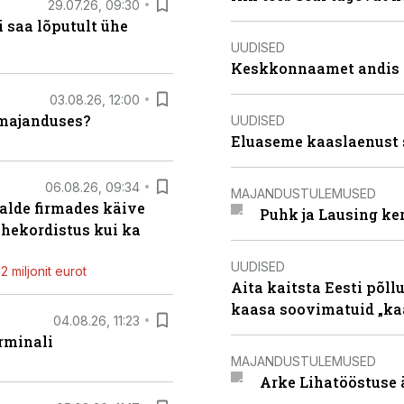
29.07.26, 09:30
 saa lõputult ühe
UUDISED
Keskkonnaamet andis J
03.08.26, 12:00
umajanduses?
UUDISED
Eluaseme kaaslaenust 
06.08.26, 09:34
MAJANDUSTULEMUSED
alde firmades käive
Puhk ja Lausing ke
ahekordistus kui ka
UUDISED
 miljonit eurot
Aita kaitsta Eesti põllu
kaasa soovimatuid „kaa
04.08.26, 11:23
rminali
MAJANDUSTULEMUSED
Arke Lihatööstuse 