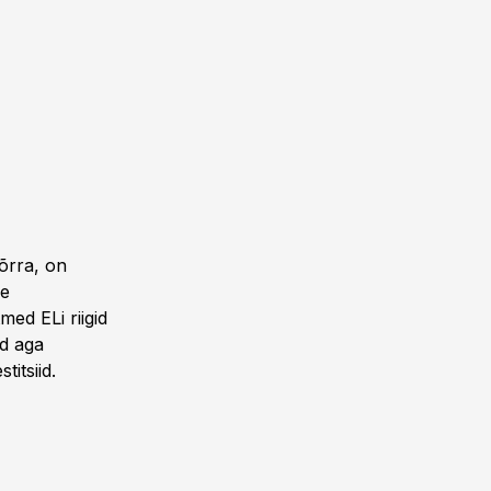
võrra, on
ne
ed ELi riigid
ed aga
itsiid.