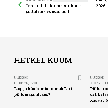
Tehisintellekti meistriklass
2026
juhtidele - vundament
HETKEL KUUM
UUDISED
UUDISED
03.08.26, 12:00
31.07.26, 13
Lugeja küsib: mis toimub Läti
Põllul r
põllumajanduses?
delikates
kasvab 6