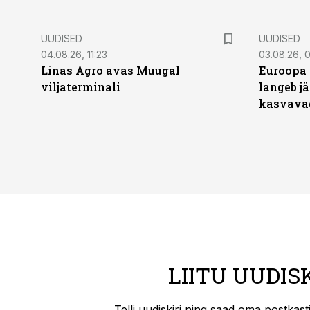
UUDISED
UUDISED
04.08.26, 11:23
03.08.26, 0
Linas Agro avas Muugal
Euroopa 
viljaterminali
langeb jä
kasvava
LIITU UUDIS
Telli uudiskiri ning saad oma postkas