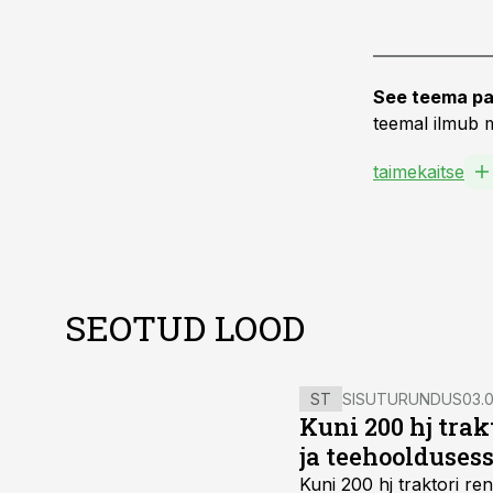
See teema pa
teemal ilmub m
taimekaitse
SEOTUD LOOD
ST
SISUTURUNDUS
03.0
Kuni 200 hj tra
ja teehoolduses
Kuni 200 hj traktori ren