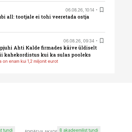
06.08.26, 10:14
i all: tootjale ei tohi veeretada ostja
06.08.26, 09:34
pjuhi Ahti Kalde firmades käive üldiselt
i kahekordistus kui ka sulas pooleks
 on enam kui 1,2 miljonit eurot
t tundi
8 akadeemilist tundi
ÄRIPÄEVA AKADEEMIA
IT KOOLIT