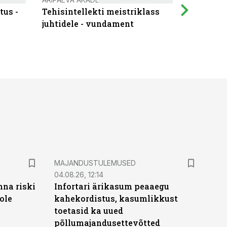
tus -
Tehisintellekti meistriklass
Muutuste
juhtidele - vundament
praktilis
MAJANDUSTULEMUSED
04.08.26, 12:14
nna riski
Infortari ärikasum peaaegu
ole
kahekordistus, kasumlikkust
toetasid ka uued
põllumajandusettevõtted