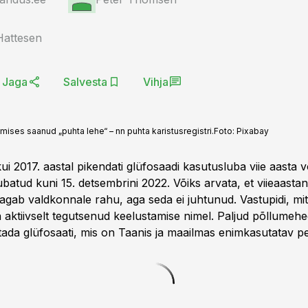
Hattesen
Jaga
Salvesta
Vihja
ises saanud „puhta lehe“ – nn puhta karistusregistri.
Foto:
Pixabay
ui 2017. aastal pikendati glüfosaadi kasutusluba viie aasta 
batud kuni 15. detsembrini 2022. Võiks arvata, et viieaasta
agab valdkonnale rahu, aga seda ei juhtunud. Vastupidi, mitm
on aktiivselt tegutsenud keelustamise nimel. Paljud põllumeh
da glüfosaati, mis on Taanis ja maailmas enimkasutatav pest