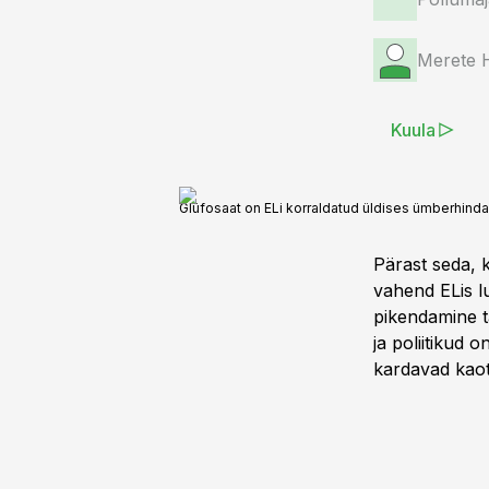
Merete 
Kuula
Glüfosaat on ELi korraldatud üldises ümberhindam
Pärast seda, k
vahend ELis lu
pikendamine t
ja poliitikud 
kardavad kaota