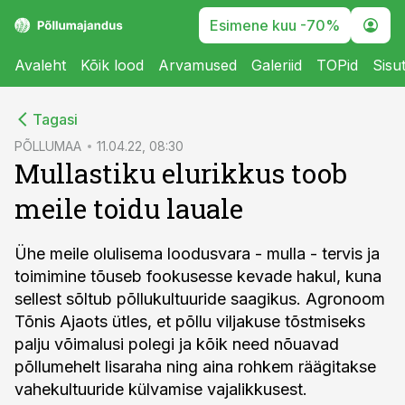
Esimene kuu -70%
Avaleht
Kõik lood
Arvamused
Galeriid
TOPid
Sisu
cebook
Tagasi
Twitter)
PÕLLUMAA
11.04.22, 08:30
Mullastiku elurikkus toob
kedIn
meile toidu lauale
ail
k
Ühe meile olulisema loodusvara - mulla - tervis ja
toimimine tõuseb fookusesse kevade hakul, kuna
sellest sõltub põllukultuuride saagikus. Agronoom
Tõnis Ajaots ütles, et põllu viljakuse tõstmiseks
palju võimalusi polegi ja kõik need nõuavad
põllumehelt lisaraha ning aina rohkem räägitakse
vahekultuuride külvamise vajalikkusest.