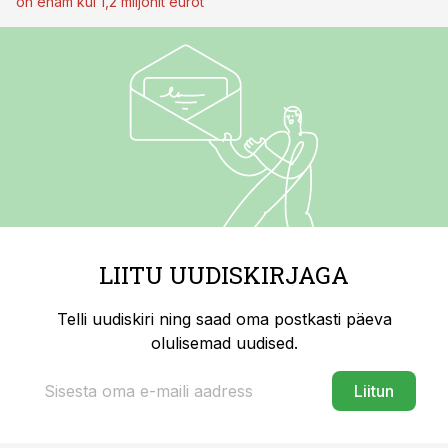
on enam kui 1,2 miljonit eurot
LIITU UUDISKIRJAGA
Telli uudiskiri ning saad oma postkasti päeva
olulisemad uudised.
Liitun