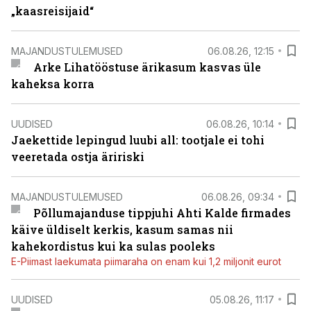
„kaasreisijaid“
MAJANDUSTULEMUSED
06.08.26, 12:15
Arke Lihatööstuse ärikasum kasvas üle
kaheksa korra
UUDISED
06.08.26, 10:14
Jaekettide lepingud luubi all: tootjale ei tohi
veeretada ostja äririski
MAJANDUSTULEMUSED
06.08.26, 09:34
Põllumajanduse tippjuhi Ahti Kalde firmades
käive üldiselt kerkis, kasum samas nii
kahekordistus kui ka sulas pooleks
E-Piimast laekumata piimaraha on enam kui 1,2 miljonit eurot
UUDISED
05.08.26, 11:17