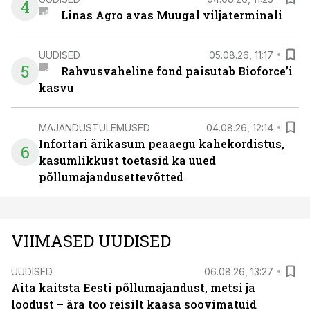
4
Linas Agro avas Muugal viljaterminali
UUDISED
05.08.26, 11:17
5
Rahvusvaheline fond paisutab Bioforce’i
kasvu
MAJANDUSTULEMUSED
04.08.26, 12:14
Infortari ärikasum peaaegu kahekordistus,
6
kasumlikkust toetasid ka uued
põllumajandusettevõtted
VIIMASED UUDISED
UUDISED
06.08.26, 13:27
Aita kaitsta Eesti põllumajandust, metsi ja
loodust – ära too reisilt kaasa soovimatuid