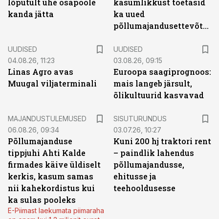
lõputult ühe osapoole
kasumlikkust toetasid
kanda jätta
ka uued
põllumajandusettevõtted
UUDISED
UUDISED
04.08.26, 11:23
03.08.26, 09:15
Linas Agro avas
Euroopa saagiprognoos:
Muugal viljaterminali
mais langeb järsult,
õlikultuurid kasvavad
ST
MAJANDUSTULEMUSED
SISUTURUNDUS
06.08.26, 09:34
03.07.26, 10:27
Põllumajanduse
Kuni 200 hj traktori rent
tippjuhi Ahti Kalde
– paindlik lahendus
firmades käive üldiselt
põllumajandusse,
kerkis, kasum samas
ehitusse ja
nii kahekordistus kui
teehooldusesse
ka sulas pooleks
E-Piimast laekumata piimaraha