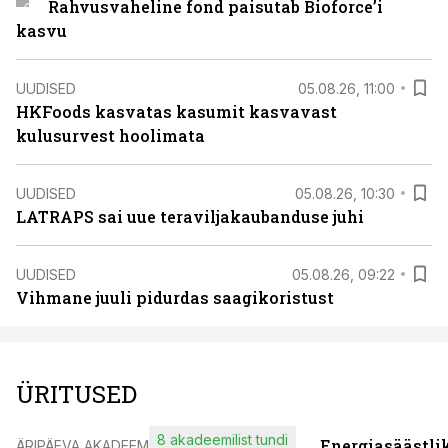
Rahvusvaheline fond paisutab Bioforce’i
kasvu
UUDISED
05.08.26, 11:00
HKFoods kasvatas kasumit kasvavast
kulusurvest hoolimata
UUDISED
05.08.26, 10:30
LATRAPS sai uue teraviljakaubanduse juhi
UUDISED
05.08.26, 09:22
Vihmane juuli pidurdas saagikoristust
ÜRITUSED
8 akadeemilist tundi
Energiasäästli
ÄRIPÄEVA AKADEEMIA