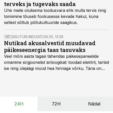
terveks ja tugevaks saada
Ühe meile olulisema loodusvara ehk mulla tervis ning
toimimine tõuseb fookusesse kevade hakul, kuna
sellest sõltub põllukultuuride saagikus.
SISUTURUNDUS
01.06.26, 13:29
ST
Nutikad akusalvestid muudavad
päikeseenergia taas tasuvaks
Veel mõni aasta tagasi tähendas päikesepaneelide
omamine sirgjoonelist äriloogikat: toodad elektrit, tarbid
ise ning ülejäägi müüd hea hinnaga võrku. Täna on
olukord energiaturul muutunud. Taastuvenergia
tootmisvõimsusi on lisandunud omajagu ning
päikeselistel tundidel tekib võrku suur ületootmine, mis
surub börsihinna madalaks või isegi negatiivseks.
Seetõttu on akusalvestid muutumas nii ehitus- kui ka
24H
72H
Nädal
põllumajandusettevõtete jaoks üheks olulisemaks
investeeringuks energialahendustes.