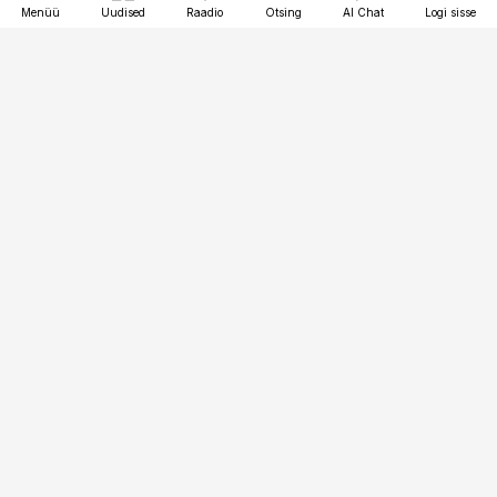
Menüü
Uudised
Raadio
Otsing
AI Chat
Logi sisse
Vana-Lõuna 39/1, 19094 Tallinn
(+372) 667 0111
pollumajandus@pollumajandus.ee
Telli
Reklaam
Firmast
Sisu kasutamisõigused
Ajakirjaniku
eetikakoodeks
Üldtingimused
Privaatsustingimused
Küpsiste poliitika
KKK
Eesti Meediaettevõtete
Eelistuste haldamine
Liit