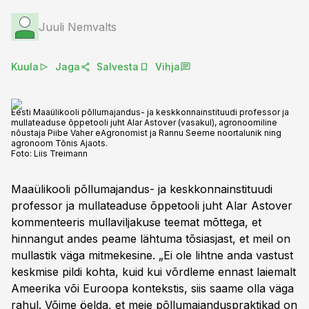
Juuli Nemvalts
Kuula
Jaga
Salvesta
Vihja
Eesti Maaülikooli põllumajandus- ja keskkonnainstituudi professor ja
mullateaduse õppetooli juht Alar Astover (vasakul), agronoomiline
nõustaja Piibe Vaher eAgronomist ja Rannu Seeme noortalunik ning
agronoom Tõnis Ajaots.
Foto:
Liis Treimann
Maaülikooli põllumajandus- ja keskkonnainstituudi
professor ja mullateaduse õppetooli juht Alar Astover
kommenteeris mullaviljakuse teemat mõttega, et
hinnangut andes peame lähtuma tõsiasjast, et meil on
mullastik väga mitmekesine. „Ei ole lihtne anda vastust
keskmise pildi kohta, kuid kui võrdleme ennast laiemalt
Ameerika või Euroopa kontekstis, siis saame olla väga
rahul. Võime öelda, et meie põllumajanduspraktikad on