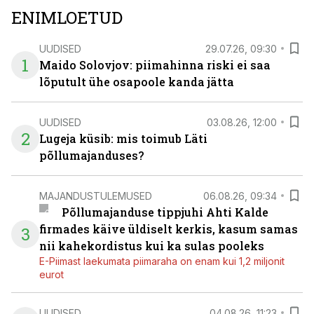
ENIMLOETUD
UUDISED
29.07.26, 09:30
1
Maido Solovjov: piimahinna riski ei saa
lõputult ühe osapoole kanda jätta
UUDISED
03.08.26, 12:00
2
Lugeja küsib: mis toimub Läti
põllumajanduses?
MAJANDUSTULEMUSED
06.08.26, 09:34
Põllumajanduse tippjuhi Ahti Kalde
firmades käive üldiselt kerkis, kasum samas
3
nii kahekordistus kui ka sulas pooleks
E-Piimast laekumata piimaraha on enam kui 1,2 miljonit
eurot
UUDISED
04.08.26, 11:23