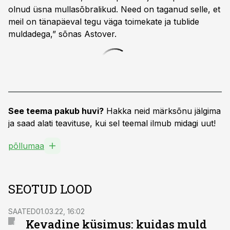
olnud üsna mullasõbralikud. Need on taganud selle, et
meil on tänapäeval tegu väga toimekate ja tublide
muldadega,” sõnas Astover.
See teema pakub huvi?
Hakka neid märksõnu jälgima
ja saad alati teavituse, kui sel teemal ilmub midagi uut!
põllumaa
SEOTUD LOOD
SAATED
01.03.22, 16:02
Kevadine küsimus: kuidas muld