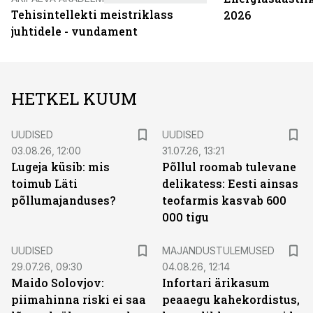
Tehisintellekti meistriklass
2026
juhtidele - vundament
HETKEL KUUM
UUDISED
UUDISED
03.08.26, 12:00
31.07.26, 13:21
Lugeja küsib: mis
Põllul roomab tulevane
toimub Läti
delikatess: Eesti ainsas
põllumajanduses?
teofarmis kasvab 600
000 tigu
UUDISED
MAJANDUSTULEMUSED
29.07.26, 09:30
04.08.26, 12:14
Maido Solovjov:
Infortari ärikasum
piimahinna riski ei saa
peaaegu kahekordistus,