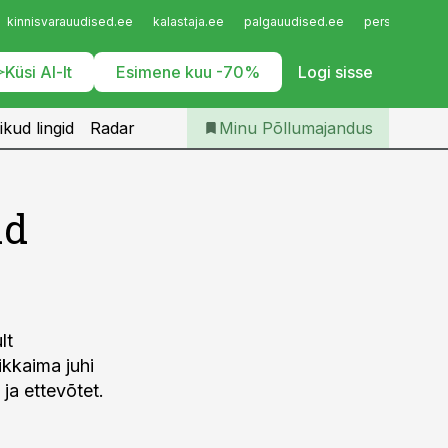
Iseteenindus
kinnisvarauudised.ee
kalastaja.ee
palgauudised.ee
personaliuudi
Telli Põllumajandus
Küsi AI-lt
Esimene kuu -70%
Logi sisse
ikud lingid
Radar
Minu Põllumajandus
ad
lt
rikkaima juhi
ja ettevõtet.