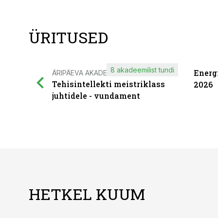
ÜRITUSED
8 akadeemilist tundi
Energ
ÄRIPÄEVA AKADEEMIA
Tehisintellekti meistriklass
2026
juhtidele - vundament
HETKEL KUUM