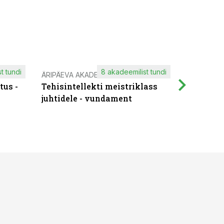
t tundi
8 akadeemilist tundi
ÄRIPÄEVA AKADEEMIA
IT KOOLIT
tus -
Tehisintellekti meistriklass
Muutuste
juhtidele - vundament
praktilis