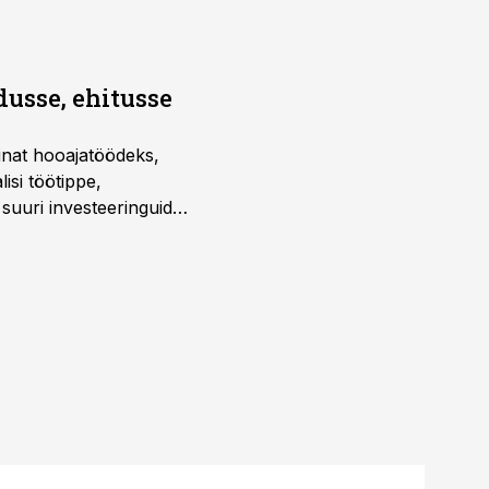
dusse, ehitusse
sinat hooajatöödeks,
isi töötippe,
a suuri investeeringuid
 kui töömaht on suurim