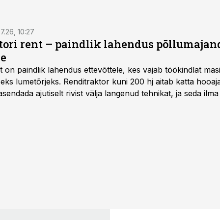
7.26, 10:27
ktori rent – paindlik lahendus põllumajan
se
t
on paindlik lahendus ettevõttele, kes vajab töökindlat ma
iseks lumetõrjeks. Renditraktor kuni 200 hj aitab katta hooajal
asendada ajutiselt rivist välja langenud tehnikat, ja seda ilm
asinarent tagab vajaliku traktori ja lisavarustuse just siis,
line.