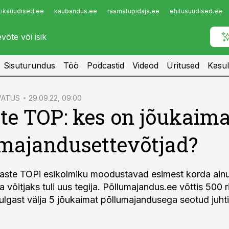
tikauudised.ee
kaubandus.ee
raamatupidaja.ee
ehitusuudised.ee
Infopank
Radar
Sisuturundus
Töö
Podcastid
Videod
Üritused
Kasul
VATUS
29.09.22, 09:00
te TOP: kes on jõukaim
majandusettevõtjad?
aste TOPi esikolmiku moodustavad esimest korda ainu
ka võitjaks tuli uus tegija. Põllumajandus.ee võttis 500 
ulgast välja 5 jõukaimat põllumajandusega seotud juhti 