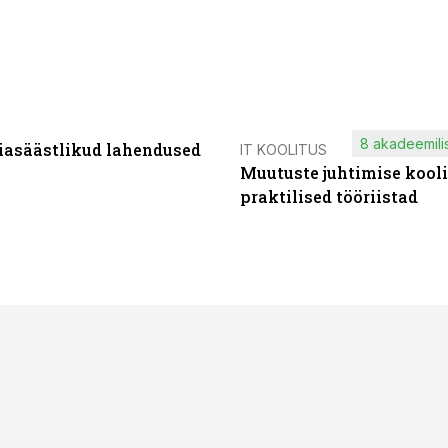
8 akadeemilis
iasäästlikud lahendused
IT KOOLITUS
Muutuste juhtimise kooli
praktilised tööriistad