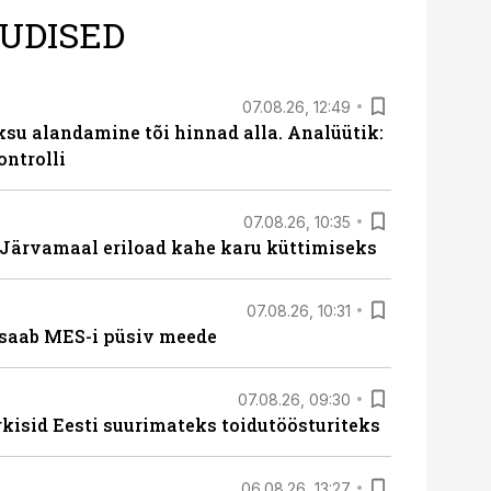
UDISED
07.08.26, 12:49
ksu alandamine tõi hinnad alla. Analüütik:
ontrolli
07.08.26, 10:35
ärvamaal eriload kahe karu küttimiseks
07.08.26, 10:31
saab MES-i püsiv meede
07.08.26, 09:30
rkisid Eesti suurimateks toidutöösturiteks
06.08.26, 13:27