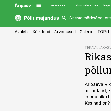
aripaev.ee
tööstusuudised.ee
logis
kaubandus.ee
imelineajalugu.ee
kinnisvarauudised.ee
imelineteadus.ee
Avaleht
Kõik lood
Arvamused
Galeriid
TOPid
cebook
TERAVILJAKAS
Rikas
Twitter)
kedIn
põllu
ail
k
Äripäeva Rik
miljardärid, 
ja omaniku h
Kes nad on?