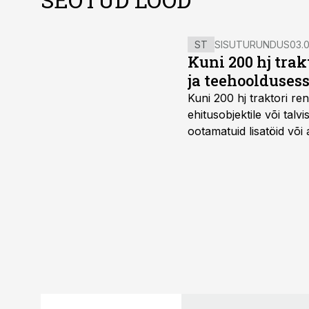
ST
SISUTURUNDUS
03.0
Kuni 200 hj tra
ja teehoolduses
Kuni 200 hj traktori ren
ehitusobjektile või talv
ootamatuid lisatöid või 
tegemata. Baltic Agro m
ning iga töötund on olu