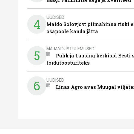
UUDISED
4
Maido Solovjov: piimahinna riski ei
osapoole kanda jätta
MAJANDUSTULEMUSED
5
Puhk ja Lausing kerkisid Eesti
toidutöösturiteks
UUDISED
6
Linas Agro avas Muugal viljate