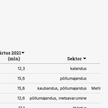
rtus 2021
(mln)
Sektor
12,3
kalandus
15,6
põllumajandus
Lah
15,8
kaubandus, põllumajandus
Mehhanis
12,6
põllumajandus, metsavarumine