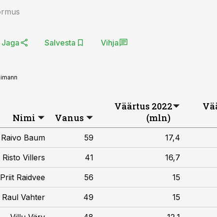
õrmus
Jaga
Salvesta
Vihja
eimann
Väärtus 2022
Vää
Nimi
Vanus
(mln)
Raivo Baum
59
17,4
Risto Villers
41
16,7
Priit Raidvee
56
15
 Raul Vahter
49
15