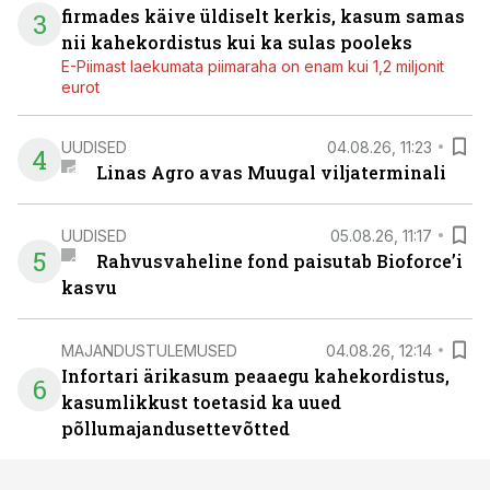
firmades käive üldiselt kerkis, kasum samas
3
nii kahekordistus kui ka sulas pooleks
E-Piimast laekumata piimaraha on enam kui 1,2 miljonit
eurot
UUDISED
04.08.26, 11:23
4
Linas Agro avas Muugal viljaterminali
UUDISED
05.08.26, 11:17
5
Rahvusvaheline fond paisutab Bioforce’i
kasvu
MAJANDUSTULEMUSED
04.08.26, 12:14
Infortari ärikasum peaaegu kahekordistus,
6
kasumlikkust toetasid ka uued
põllumajandusettevõtted