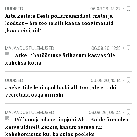
UUDISED
06.08.26, 13:27
Aita kaitsta Eesti põllumajandust, metsi ja
loodust – ära too reisilt kaasa soovimatuid
„kaasreisijaid“
MAJANDUSTULEMUSED
06.08.26, 12:15
Arke Lihatööstuse ärikasum kasvas üle
kaheksa korra
UUDISED
06.08.26, 10:14
Jaekettide lepingud luubi all: tootjale ei tohi
veeretada ostja äririski
MAJANDUSTULEMUSED
06.08.26, 09:34
Põllumajanduse tippjuhi Ahti Kalde firmades
käive üldiselt kerkis, kasum samas nii
kahekordistus kui ka sulas pooleks