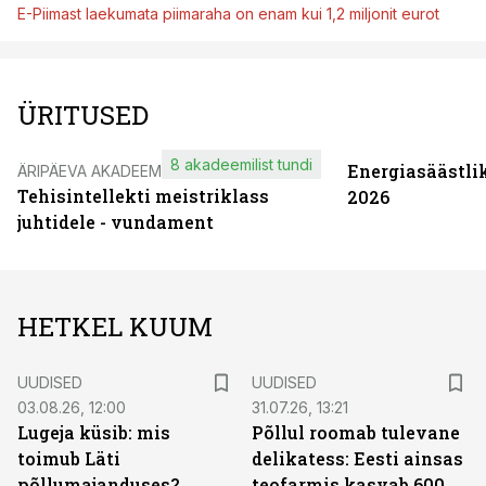
E-Piimast laekumata piimaraha on enam kui 1,2 miljonit eurot
ÜRITUSED
8 akadeemilist tundi
Energiasäästli
ÄRIPÄEVA AKADEEMIA
Tehisintellekti meistriklass
2026
juhtidele - vundament
HETKEL KUUM
UUDISED
UUDISED
03.08.26, 12:00
31.07.26, 13:21
Lugeja küsib: mis
Põllul roomab tulevane
toimub Läti
delikatess: Eesti ainsas
põllumajanduses?
teofarmis kasvab 600