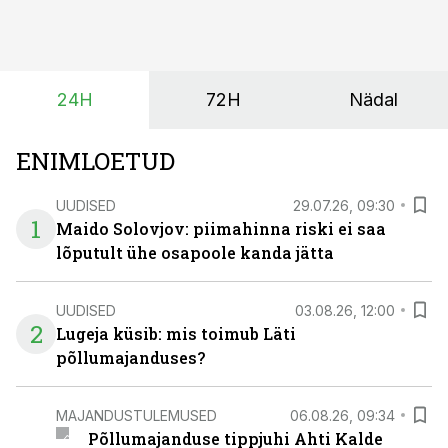
tootmisvõimsusi on lisandunud omajagu ning
päikeselistel tundidel tekib võrku suur ületootmine, mis
surub börsihinna madalaks või isegi negatiivseks.
Seetõttu on akusalvestid muutumas nii ehitus- kui ka
24H
72H
Nädal
põllumajandusettevõtete jaoks üheks olulisemaks
investeeringuks energialahendustes.
ENIMLOETUD
UUDISED
29.07.26, 09:30
1
Maido Solovjov: piimahinna riski ei saa
lõputult ühe osapoole kanda jätta
UUDISED
03.08.26, 12:00
2
Lugeja küsib: mis toimub Läti
põllumajanduses?
MAJANDUSTULEMUSED
06.08.26, 09:34
Põllumajanduse tippjuhi Ahti Kalde