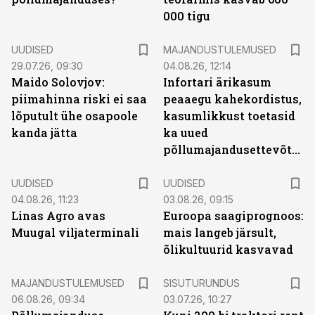
000 tigu
UUDISED
MAJANDUSTULEMUSED
29.07.26, 09:30
04.08.26, 12:14
Maido Solovjov:
Infortari ärikasum
piimahinna riski ei saa
peaaegu kahekordistus,
lõputult ühe osapoole
kasumlikkust toetasid
kanda jätta
ka uued
põllumajandusettevõtted
UUDISED
UUDISED
04.08.26, 11:23
03.08.26, 09:15
Linas Agro avas
Euroopa saagiprognoos:
Muugal viljaterminali
mais langeb järsult,
õlikultuurid kasvavad
ST
MAJANDUSTULEMUSED
SISUTURUNDUS
06.08.26, 09:34
03.07.26, 10:27