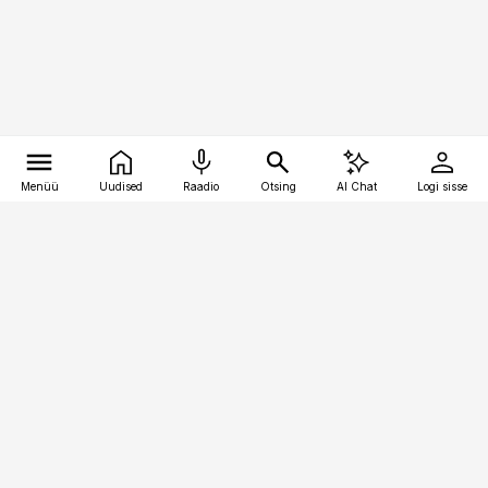
Menüü
Uudised
Raadio
Otsing
AI Chat
Logi sisse
Vana-Lõuna 39/1, 19094 Tallinn
(+372) 667 0111
pollumajandus@pollumajandus.ee
Telli
Reklaam
Firmast