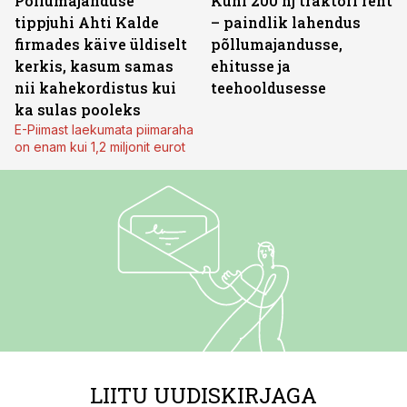
Põllumajanduse
Kuni 200 hj traktori rent
tippjuhi Ahti Kalde
– paindlik lahendus
firmades käive üldiselt
põllumajandusse,
kerkis, kasum samas
ehitusse ja
nii kahekordistus kui
teehooldusesse
ka sulas pooleks
E-Piimast laekumata piimaraha
on enam kui 1,2 miljonit eurot
LIITU UUDISKIRJAGA