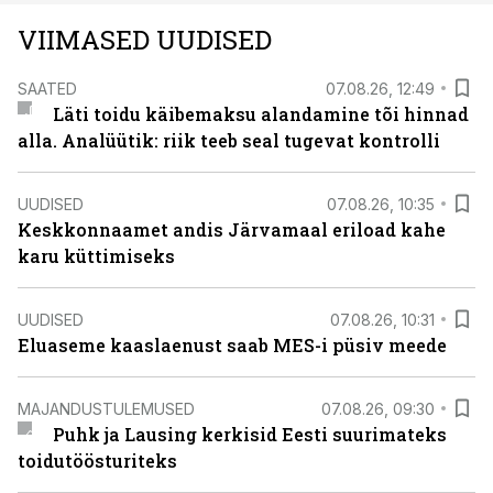
VIIMASED UUDISED
SAATED
07.08.26, 12:49
Läti toidu käibemaksu alandamine tõi hinnad
alla. Analüütik: riik teeb seal tugevat kontrolli
UUDISED
07.08.26, 10:35
Keskkonnaamet andis Järvamaal eriload kahe
karu küttimiseks
UUDISED
07.08.26, 10:31
Eluaseme kaaslaenust saab MES-i püsiv meede
MAJANDUSTULEMUSED
07.08.26, 09:30
Puhk ja Lausing kerkisid Eesti suurimateks
toidutöösturiteks