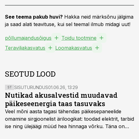
See teema pakub huvi?
Hakka neid märksõnu jälgima
ja saad alati teavituse, kui sel teemal ilmub midagi uut!
põllumajandusõigus
Toidu tootmine
Teraviljakasvatus
Loomakasvatus
SEOTUD LOOD
SISUTURUNDUS
01.06.26, 13:29
ST
Nutikad akusalvestid muudavad
päikeseenergia taas tasuvaks
Veel mõni aasta tagasi tähendas päikesepaneelide
omamine sirgjoonelist äriloogikat: toodad elektrit, tarbid
ise ning ülejäägi müüd hea hinnaga võrku. Täna on
olukord energiaturul muutunud. Taastuvenergia