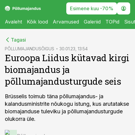
Esimene kuu -70%
Avaleht
Kõik lood
Arvamused
Galeriid
TOPid
Sisu
cebook
Tagasi
Twitter)
PÕLLUMAJANDUSÕIGUS
30.01.23, 13:54
Euroopa Liidus kütavad kirgi
kedIn
biomajandus ja
ail
põllumajandusturgude seis
k
Brüsselis toimub täna põllumajandus- ja
kalandusministrite nõukogu istung, kus arutatakse
biomajanduse tuleviku ja põllumajandusturgude
olukorra üle.