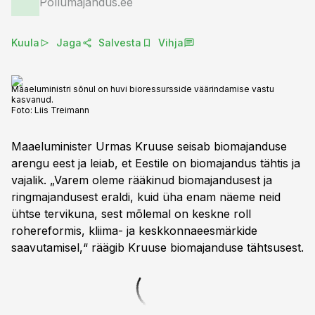
Põllumajandus.ee
Kuula
Jaga
Salvesta
Vihja
Maaeluministri sõnul on huvi bioressursside väärindamise vastu
kasvanud.
Foto:
Liis Treimann
Maaeluminister Urmas Kruuse seisab biomajanduse
arengu eest ja leiab, et Eestile on biomajandus tähtis ja
vajalik. „Varem oleme rääkinud biomajandusest ja
ringmajandusest eraldi, kuid üha enam näeme neid
ühtse tervikuna, sest mõlemal on keskne roll
rohereformis, kliima- ja keskkonnaeesmärkide
saavutamisel,“ räägib Kruuse biomajanduse tähtsusest.