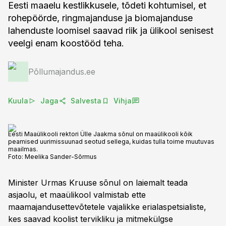
Eesti maaelu kestlikkusele, tõdeti kohtumisel, et
rohepöörde, ringmajanduse ja biomajanduse
lahenduste loomisel saavad riik ja ülikool senisest
veelgi enam koostööd teha.
Põllumajandus.ee
Kuula
Jaga
Salvesta
Vihja
Eesti Maaülikooli rektori Ülle Jaakma sõnul on maaülikooli kõik
peamised uurimissuunad seotud sellega, kuidas tulla toime muutuvas
maailmas.
Foto:
Meelika Sander-Sõrmus
Minister Urmas Kruuse sõnul on laiemalt teada
asjaolu, et maaülikool valmistab ette
maamajandusettevõtetele vajalikke erialaspetsialiste,
kes saavad koolist tervikliku ja mitmekülgse