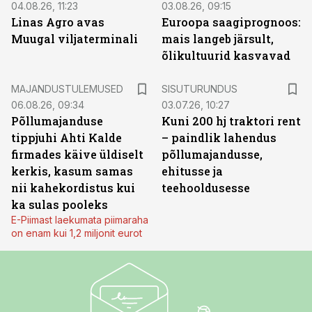
04.08.26, 11:23
03.08.26, 09:15
Linas Agro avas
Euroopa saagiprognoos:
Muugal viljaterminali
mais langeb järsult,
õlikultuurid kasvavad
ST
MAJANDUSTULEMUSED
SISUTURUNDUS
06.08.26, 09:34
03.07.26, 10:27
Põllumajanduse
Kuni 200 hj traktori rent
tippjuhi Ahti Kalde
– paindlik lahendus
firmades käive üldiselt
põllumajandusse,
kerkis, kasum samas
ehitusse ja
nii kahekordistus kui
teehooldusesse
ka sulas pooleks
E-Piimast laekumata piimaraha
on enam kui 1,2 miljonit eurot