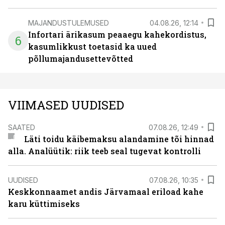
MAJANDUSTULEMUSED
04.08.26, 12:14
Infortari ärikasum peaaegu kahekordistus,
6
kasumlikkust toetasid ka uued
põllumajandusettevõtted
VIIMASED UUDISED
SAATED
07.08.26, 12:49
Läti toidu käibemaksu alandamine tõi hinnad
alla. Analüütik: riik teeb seal tugevat kontrolli
UUDISED
07.08.26, 10:35
Keskkonnaamet andis Järvamaal eriload kahe
karu küttimiseks