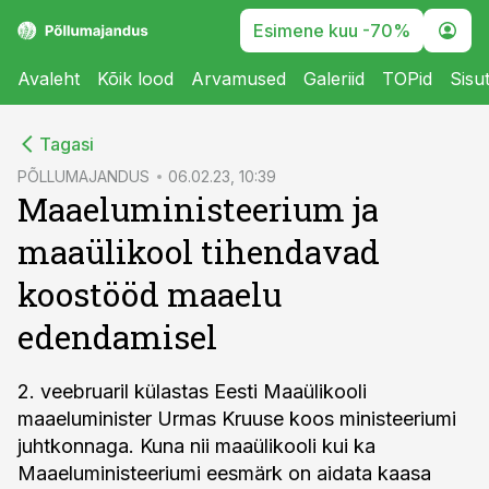
Esimene kuu -70%
Avaleht
Kõik lood
Arvamused
Galeriid
TOPid
Sisu
cebook
Tagasi
Twitter)
PÕLLUMAJANDUS
06.02.23, 10:39
Maaeluministeerium ja
kedIn
maaülikool tihendavad
ail
koostööd maaelu
k
edendamisel
2. veebruaril külastas Eesti Maaülikooli
maaeluminister Urmas Kruuse koos ministeeriumi
juhtkonnaga. Kuna nii maaülikooli kui ka
Maaeluministeeriumi eesmärk on aidata kaasa