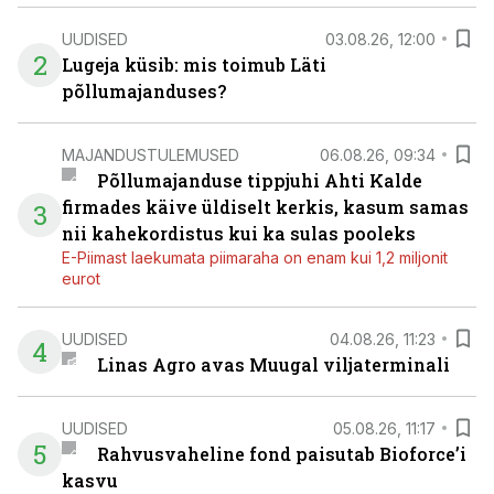
UUDISED
03.08.26, 12:00
2
Lugeja küsib: mis toimub Läti
põllumajanduses?
MAJANDUSTULEMUSED
06.08.26, 09:34
Põllumajanduse tippjuhi Ahti Kalde
firmades käive üldiselt kerkis, kasum samas
3
nii kahekordistus kui ka sulas pooleks
E-Piimast laekumata piimaraha on enam kui 1,2 miljonit
eurot
UUDISED
04.08.26, 11:23
4
Linas Agro avas Muugal viljaterminali
UUDISED
05.08.26, 11:17
5
Rahvusvaheline fond paisutab Bioforce’i
kasvu