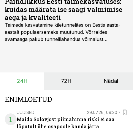
Paindlikkus Eesti taimekasvatuses:
kuidas määrata ise saagi valmimise
aega ja kvaliteeti
Taimede kasvatamine kiletunnelites on Eestis aasta-
aastalt populaarsemaks muutunud. Võrreldes
avamaaga pakub tunnelilahendus võimalust
saagikoristuse algust kuni kahe nädala võrra
varasemaks tuua või hoopis hilisemaks lükata. Hästi
planeerides on tänu sellele võimalik saada ka saagi
eest turul kõrgemat hinda.
24H
72H
Nädal
ENIMLOETUD
UUDISED
29.07.26, 09:30
1
Maido Solovjov: piimahinna riski ei saa
lõputult ühe osapoole kanda jätta