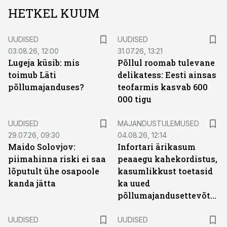
HETKEL KUUM
UUDISED
UUDISED
03.08.26, 12:00
31.07.26, 13:21
Lugeja küsib: mis
Põllul roomab tulevane
toimub Läti
delikatess: Eesti ainsas
põllumajanduses?
teofarmis kasvab 600
000 tigu
UUDISED
MAJANDUSTULEMUSED
29.07.26, 09:30
04.08.26, 12:14
Maido Solovjov:
Infortari ärikasum
piimahinna riski ei saa
peaaegu kahekordistus,
lõputult ühe osapoole
kasumlikkust toetasid
kanda jätta
ka uued
põllumajandusettevõtted
UUDISED
UUDISED