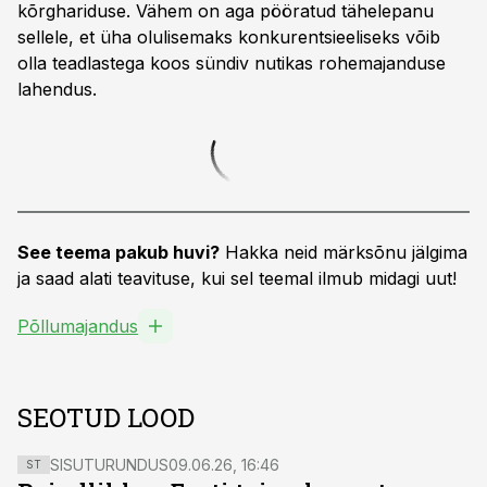
kõrghariduse. Vähem on aga pööratud tähelepanu
sellele, et üha olulisemaks konkurentsieeliseks võib
olla teadlastega koos sündiv nutikas rohemajanduse
lahendus.
See teema pakub huvi?
Hakka neid märksõnu jälgima
ja saad alati teavituse, kui sel teemal ilmub midagi uut!
Põllumajandus
SEOTUD LOOD
SISUTURUNDUS
09.06.26, 16:46
ST