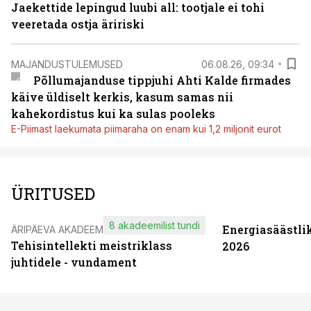
Jaekettide lepingud luubi all: tootjale ei tohi
veeretada ostja äririski
MAJANDUSTULEMUSED
06.08.26, 09:34
Põllumajanduse tippjuhi Ahti Kalde firmades
käive üldiselt kerkis, kasum samas nii
kahekordistus kui ka sulas pooleks
E-Piimast laekumata piimaraha on enam kui 1,2 miljonit eurot
ÜRITUSED
8 akadeemilist tundi
Energiasäästli
ÄRIPÄEVA AKADEEMIA
Tehisintellekti meistriklass
2026
juhtidele - vundament