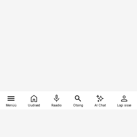
Menüü
Uudised
Raadio
Otsing
AI Chat
Logi sisse
Vana-Lõuna 39/1, 19094 Tallinn