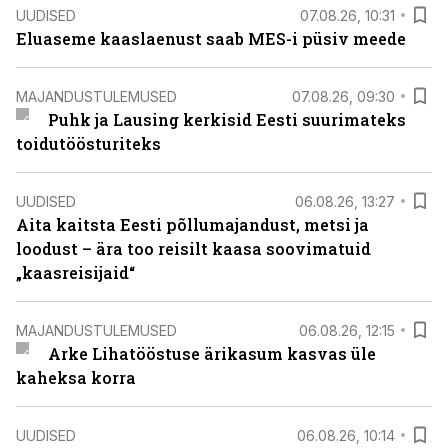
UUDISED
07.08.26, 10:31
Eluaseme kaaslaenust saab MES-i püsiv meede
MAJANDUSTULEMUSED
07.08.26, 09:30
Puhk ja Lausing kerkisid Eesti suurimateks
toidutöösturiteks
UUDISED
06.08.26, 13:27
Aita kaitsta Eesti põllumajandust, metsi ja
loodust – ära too reisilt kaasa soovimatuid
„kaasreisijaid“
MAJANDUSTULEMUSED
06.08.26, 12:15
Arke Lihatööstuse ärikasum kasvas üle
kaheksa korra
UUDISED
06.08.26, 10:14