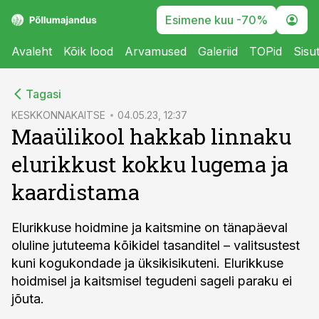
Esimene kuu -70%
Avaleht
Kõik lood
Arvamused
Galeriid
TOPid
Sisu
cebook
Tagasi
Twitter)
KESKKONNAKAITSE
04.05.23, 12:37
Maaülikool hakkab linnaku
kedIn
elurikkust kokku lugema ja
ail
kaardistama
k
Elurikkuse hoidmine ja kaitsmine on tänapäeval
oluline jututeema kõikidel tasanditel – valitsustest
kuni kogukondade ja üksikisikuteni. Elurikkuse
hoidmisel ja kaitsmisel tegudeni sageli paraku ei
jõuta.