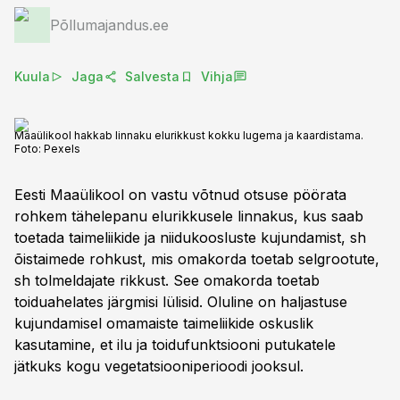
Põllumajandus.ee
Kuula
Jaga
Salvesta
Vihja
Maaülikool hakkab linnaku elurikkust kokku lugema ja kaardistama.
Foto:
Pexels
Eesti Maaülikool on vastu võtnud otsuse pöörata
rohkem tähelepanu elurikkusele linnakus, kus saab
toetada taimeliikide ja niidukoosluste kujundamist, sh
õistaimede rohkust, mis omakorda toetab selgrootute,
sh tolmeldajate rikkust. See omakorda toetab
toiduahelates järgmisi lülisid. Oluline on haljastuse
kujundamisel omamaiste taimeliikide oskuslik
kasutamine, et ilu ja toidufunktsiooni putukatele
jätkuks kogu vegetatsiooniperioodi jooksul.