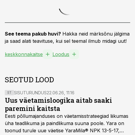
See teema pakub huvi?
Hakka neid märksõnu jälgima
ja saad alati teavituse, kui sel teemal ilmub midagi uut!
keskkonnakaitse
Loodus
SEOTUD LOOD
SISUTURUNDUS
22.06.26, 11:16
ST
Uus väetamisloogika aitab saaki
paremini kaitsta
Eesti põllumajanduses on väetamisstrateegiad liikumas
üha teadlikuma ja paindlikuma suuna poole. Yara on
toonud turule uue väetise YaraMila® NPK 13-5-17,