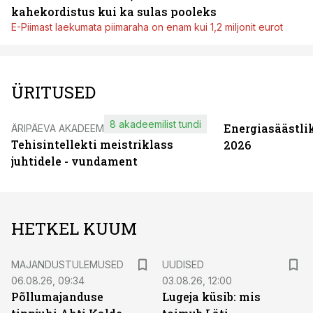
kahekordistus kui ka sulas pooleks
E-Piimast laekumata piimaraha on enam kui 1,2 miljonit eurot
ÜRITUSED
8 akadeemilist tundi
Energiasäästli
ÄRIPÄEVA AKADEEMIA
Tehisintellekti meistriklass
2026
juhtidele - vundament
HETKEL KUUM
MAJANDUSTULEMUSED
UUDISED
06.08.26, 09:34
03.08.26, 12:00
Põllumajanduse
Lugeja küsib: mis