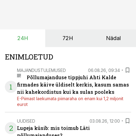
mille eesmärk on mitte ainult parandada saagikust,
vaid ka muuta põllumeeste mõtteviisi väetamise
ajastuse ja koguste osas.
24H
72H
Nädal
ENIMLOETUD
MAJANDUSTULEMUSED
06.08.26, 09:34
Põllumajanduse tippjuhi Ahti Kalde
firmades käive üldiselt kerkis, kasum samas
1
nii kahekordistus kui ka sulas pooleks
E-Piimast laekumata piimaraha on enam kui 1,2 miljonit
eurot
UUDISED
03.08.26, 12:00
2
Lugeja küsib: mis toimub Läti
põllumajanduses?