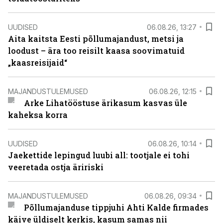
UUDISED
06.08.26, 13:27
Aita kaitsta Eesti põllumajandust, metsi ja
loodust – ära too reisilt kaasa soovimatuid
„kaasreisijaid“
MAJANDUSTULEMUSED
06.08.26, 12:15
Arke Lihatööstuse ärikasum kasvas üle
kaheksa korra
UUDISED
06.08.26, 10:14
Jaekettide lepingud luubi all: tootjale ei tohi
veeretada ostja äririski
MAJANDUSTULEMUSED
06.08.26, 09:34
Põllumajanduse tippjuhi Ahti Kalde firmades
käive üldiselt kerkis, kasum samas nii