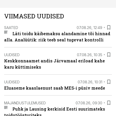
VIIMASED UUDISED
SAATED
07.08.26, 12:49
Läti toidu käibemaksu alandamine tõi hinnad
alla. Analüütik: riik teeb seal tugevat kontrolli
UUDISED
07.08.26, 10:35
Keskkonnaamet andis Järvamaal eriload kahe
karu küttimiseks
UUDISED
07.08.26, 10:31
Eluaseme kaaslaenust saab MES-i püsiv meede
MAJANDUSTULEMUSED
07.08.26, 09:30
Puhk ja Lausing kerkisid Eesti suurimateks
toidutöösturiteks