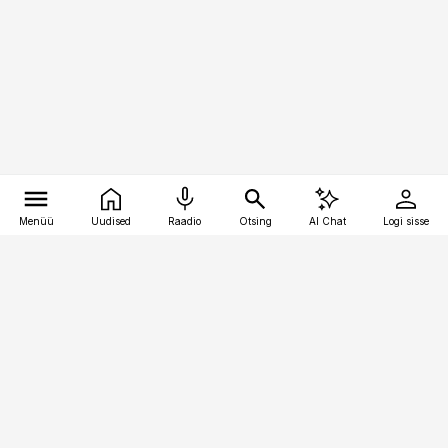
Menüü
Uudised
Raadio
Otsing
AI Chat
Logi sisse
Vana-Lõuna 39/1, 19094 Tallinn
(+372) 667 0111
pollumajandus@pollumajandus.ee
Telli
Reklaam