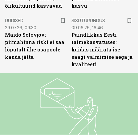
õlikultuurid kasvavad
kasvu
ST
UUDISED
SISUTURUNDUS
29.07.26, 09:30
09.06.26, 16:46
Maido Solovjov:
Paindlikkus Eesti
piimahinna riski ei saa
taimekasvatuses:
lõputult ühe osapoole
kuidas määrata ise
kanda jätta
saagi valmimise aega ja
kvaliteeti