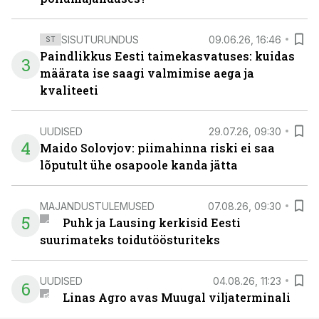
SISUTURUNDUS
09.06.26, 16:46
ST
Paindlikkus Eesti taimekasvatuses: kuidas
3
määrata ise saagi valmimise aega ja
kvaliteeti
UUDISED
29.07.26, 09:30
4
Maido Solovjov: piimahinna riski ei saa
lõputult ühe osapoole kanda jätta
MAJANDUSTULEMUSED
07.08.26, 09:30
5
Puhk ja Lausing kerkisid Eesti
suurimateks toidutöösturiteks
UUDISED
04.08.26, 11:23
6
Linas Agro avas Muugal viljaterminali