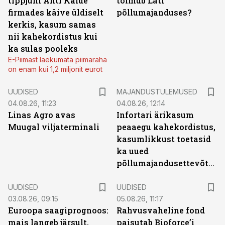
tippjuhi Ahti Kalde
toimub Läti
firmades käive üldiselt
põllumajanduses?
kerkis, kasum samas
nii kahekordistus kui
ka sulas pooleks
E-Piimast laekumata piimaraha
on enam kui 1,2 miljonit eurot
UUDISED
MAJANDUSTULEMUSED
04.08.26, 11:23
04.08.26, 12:14
Linas Agro avas
Infortari ärikasum
Muugal viljaterminali
peaaegu kahekordistus,
kasumlikkust toetasid
ka uued
põllumajandusettevõtted
UUDISED
UUDISED
03.08.26, 09:15
05.08.26, 11:17
Euroopa saagiprognoos:
Rahvusvaheline fond
mais langeb järsult,
paisutab Bioforce’i