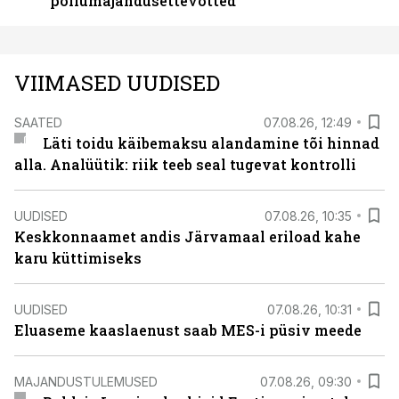
põllumajandusettevõtted
VIIMASED UUDISED
SAATED
07.08.26, 12:49
Läti toidu käibemaksu alandamine tõi hinnad
alla. Analüütik: riik teeb seal tugevat kontrolli
UUDISED
07.08.26, 10:35
Keskkonnaamet andis Järvamaal eriload kahe
karu küttimiseks
UUDISED
07.08.26, 10:31
Eluaseme kaaslaenust saab MES-i püsiv meede
MAJANDUSTULEMUSED
07.08.26, 09:30