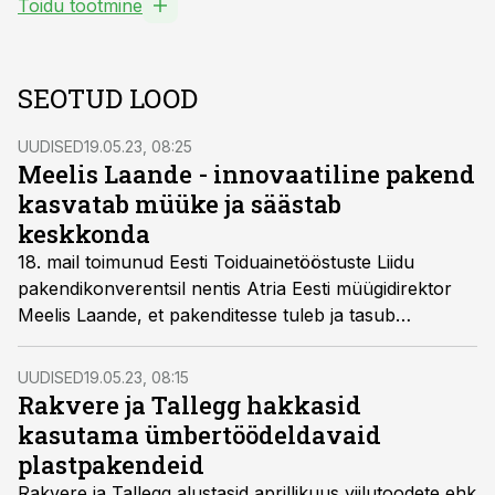
Toidu tootmine
SEOTUD LOOD
UUDISED
19.05.23, 08:25
Meelis Laande - innovaatiline pakend
kasvatab müüke ja säästab
keskkonda
18. mail toimunud Eesti Toiduainetööstuste Liidu
pakendikonverentsil nentis Atria Eesti müügidirektor
Meelis Laande, et pakenditesse tuleb ja tasub
panustada. Samas ettevõtjatel puudub selgus, mis
materjale meil Eestis ollakse võimelised ümbertöötlema
UUDISED
19.05.23, 08:15
ja mida mitte - see takistab investeeringuid.
Rakvere ja Tallegg hakkasid
kasutama ümbertöödeldavaid
plastpakendeid
Rakvere ja Tallegg alustasid aprillikuus viilutoodete ehk