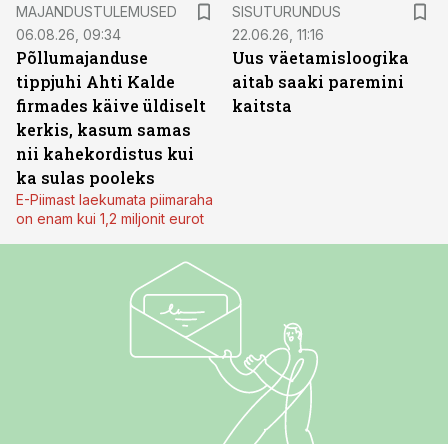
ST
MAJANDUSTULEMUSED
SISUTURUNDUS
06.08.26, 09:34
22.06.26, 11:16
Põllumajanduse
Uus väetamisloogika
tippjuhi Ahti Kalde
aitab saaki paremini
firmades käive üldiselt
kaitsta
kerkis, kasum samas
nii kahekordistus kui
ka sulas pooleks
E-Piimast laekumata piimaraha
on enam kui 1,2 miljonit eurot