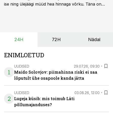
ise ning ülejäägi müüd hea hinnaga võrku. Täna on
olukord energiaturul muutunud. Taastuvenergia
tootmisvõimsusi on lisandunud omajagu ning
päikeselistel tundidel tekib võrku suur ületootmine, mis
surub börsihinna madalaks või isegi negatiivseks.
Seetõttu on akusalvestid muutumas nii ehitus- kui ka
24H
72H
Nädal
põllumajandusettevõtete jaoks üheks olulisemaks
investeeringuks energialahendustes.
ENIMLOETUD
UUDISED
29.07.26, 09:30
1
Maido Solovjov: piimahinna riski ei saa
lõputult ühe osapoole kanda jätta
UUDISED
03.08.26, 12:00
2
Lugeja küsib: mis toimub Läti
põllumajanduses?