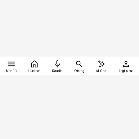
Menüü
Uudised
Raadio
Otsing
AI Chat
Logi sisse
Vana-Lõuna 39/1, 19094 Tallinn
(+372) 667 0111
pollumajandus@pollumajandus.ee
Telli
Reklaam