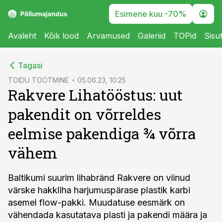
Esimene kuu -70%
Avaleht
Kõik lood
Arvamused
Galeriid
TOPid
Sisu
cebook
Tagasi
Twitter)
TOIDU TOOTMINE
05.06.23, 10:25
Rakvere Lihatööstus: uut
kedIn
pakendit on võrreldes
ail
eelmise pakendiga ¾ võrra
k
vähem
Baltikumi suurim lihabränd Rakvere on viinud
värske hakkliha harjumuspärase plastik karbi
asemel flow-pakki. Muudatuse eesmärk on
vähendada kasutatava plasti ja pakendi määra ja