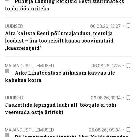
Puhk ja Lausing kerkisid Eesti suurimateks
toidutöösturiteks
UUDISED
06.08.26, 13:27
Aita kaitsta Eesti põllumajandust, metsi ja
loodust – ära too reisilt kaasa soovimatuid
„kaasreisijaid“
MAJANDUSTULEMUSED
06.08.26, 12:15
Arke Lihatööstuse ärikasum kasvas üle
kaheksa korra
UUDISED
06.08.26, 10:14
Jaekettide lepingud luubi all: tootjale ei tohi
veeretada ostja äririski
MAJANDUSTULEMUSED
06.08.26, 09:34
Põllumajanduse tippjuhi Ahti Kalde firmades