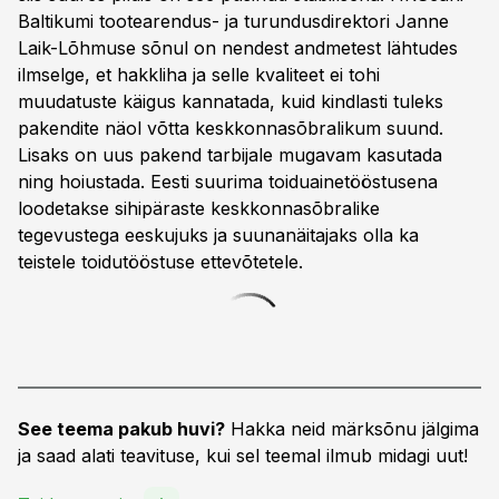
Baltikumi tootearendus- ja turundusdirektori Janne
Laik-Lõhmuse sõnul on nendest andmetest lähtudes
ilmselge, et hakkliha ja selle kvaliteet ei tohi
muudatuste käigus kannatada, kuid kindlasti tuleks
pakendite näol võtta keskkonnasõbralikum suund.
Lisaks on uus pakend tarbijale mugavam kasutada
ning hoiustada. Eesti suurima toiduainetööstusena
loodetakse sihipäraste keskkonnasõbralike
tegevustega eeskujuks ja suunanäitajaks olla ka
teistele toidutööstuse ettevõtetele.
See teema pakub huvi?
Hakka neid märksõnu jälgima
ja saad alati teavituse, kui sel teemal ilmub midagi uut!