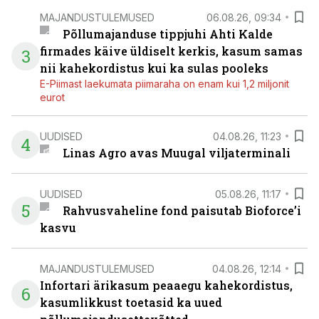
MAJANDUSTULEMUSED
06.08.26, 09:34
Põllumajanduse tippjuhi Ahti Kalde
firmades käive üldiselt kerkis, kasum samas
3
nii kahekordistus kui ka sulas pooleks
E-Piimast laekumata piimaraha on enam kui 1,2 miljonit
eurot
UUDISED
04.08.26, 11:23
4
Linas Agro avas Muugal viljaterminali
UUDISED
05.08.26, 11:17
5
Rahvusvaheline fond paisutab Bioforce’i
kasvu
MAJANDUSTULEMUSED
04.08.26, 12:14
Infortari ärikasum peaaegu kahekordistus,
6
kasumlikkust toetasid ka uued