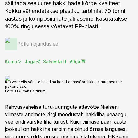
säilitada seejuures hakklihade kõrge kvaliteet.
Kokku vähendatakse plastiku tarbimist 70 tonni
aastas ja komposiitmaterjali asemel kasutatakse
100% ringlusesse võetavat PP-plasti.
Põllumajandus.ee
Kuula
Jaga
Salvesta
Vihja
Rakvere viis värske hakkliha keskkonnasõbralikku ja mugavasse
pakendisse.
Foto:
HKScan Baltikum
Rahvusvahelise turu-uuringute ettevõtte Nielseni
viimaste andmete järgi moodustab hakkliha peaaegu
veerandi värske liha turust. Kuigi viimase paari aasta
jooksul on hakkliha tarbimine olnud õrnas languses,
siis suures pildis on see püsinud stabiilsena. HKScani