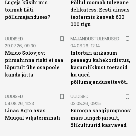
Lugeja küsib: mis
Põllul roomab tulevane
toimub Läti
delikatess: Eesti ainsas
põllumajanduses?
teofarmis kasvab 600
000 tigu
UUDISED
MAJANDUSTULEMUSED
29.07.26, 09:30
04.08.26, 12:14
Maido Solovjov:
Infortari ärikasum
piimahinna riski ei saa
peaaegu kahekordistus,
lõputult ühe osapoole
kasumlikkust toetasid
kanda jätta
ka uued
põllumajandusettevõtted
UUDISED
UUDISED
04.08.26, 11:23
03.08.26, 09:15
Linas Agro avas
Euroopa saagiprognoos:
Muugal viljaterminali
mais langeb järsult,
õlikultuurid kasvavad