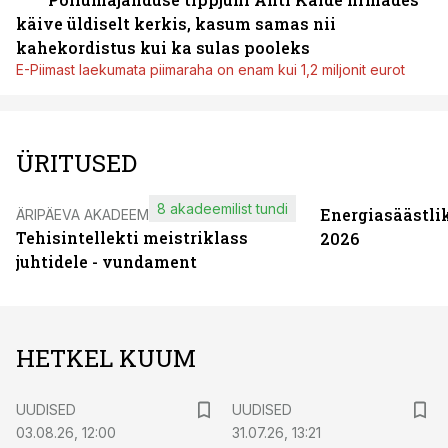
käive üldiselt kerkis, kasum samas nii
kahekordistus kui ka sulas pooleks
E-Piimast laekumata piimaraha on enam kui 1,2 miljonit eurot
ÜRITUSED
8 akadeemilist tundi
Energiasäästli
ÄRIPÄEVA AKADEEMIA
Tehisintellekti meistriklass
2026
juhtidele - vundament
HETKEL KUUM
UUDISED
UUDISED
03.08.26, 12:00
31.07.26, 13:21