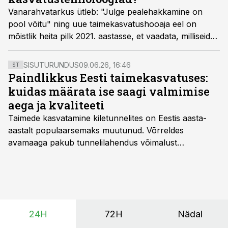
Vanarahvatarkus ütleb: "Julge pealehakkamine on
pool võitu" ning uue taimekasvatushooaja eel on
mõistlik heita pilk 2021. aastasse, et vaadata, milliseid
tulemusi näitasid eelneva aasta erinevad põldkatsed ja
kasvatustehnoloogiad.
SISUTURUNDUS
09.06.26, 16:46
ST
Paindlikkus Eesti taimekasvatuses:
kuidas määrata ise saagi valmimise
aega ja kvaliteeti
Taimede kasvatamine kiletunnelites on Eestis aasta-
aastalt populaarsemaks muutunud. Võrreldes
avamaaga pakub tunnelilahendus võimalust
saagikoristuse algust kuni kahe nädala võrra
varasemaks tuua või hoopis hilisemaks lükata. Hästi
planeerides on tänu sellele võimalik saada ka saagi
eest turul kõrgemat hinda.
24H
72H
Nädal