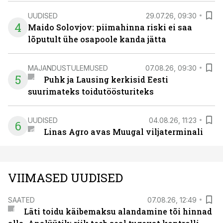
UUDISED
29.07.26, 09:30
4
Maido Solovjov: piimahinna riski ei saa
lõputult ühe osapoole kanda jätta
MAJANDUSTULEMUSED
07.08.26, 09:30
5
Puhk ja Lausing kerkisid Eesti
suurimateks toidutöösturiteks
UUDISED
04.08.26, 11:23
6
Linas Agro avas Muugal viljaterminali
VIIMASED UUDISED
SAATED
07.08.26, 12:49
Läti toidu käibemaksu alandamine tõi hinnad