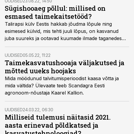
UUDISED
23.08.22, 14:50
Sügishooaeg põllul: millised on
esmased taimekaitsetööd?
Talirapsi külv Eestis hakkab jõudma lõpule ning
esimesed külvid, mis tehti juuli lõpus, on kasvanud
juba suureks ja ootavad kuumade ilmade taganedes
esimesi taimekaitsetöid.
UUDISED
05.05.22, 11:22
Taimekasvatushooaja väljakutsed ja
mõtted uueks hoojaks
Mida möödunud talvitumisperioodist kaasa võtta ja
mida vältida? Ülevaate teeb Scandagra Eesti
agronoom-nõustaja Kaarel Kallion.
UUDISED
24.03.22, 06:30
Milliseid tulemusi näitasid 2021.
aasta erinevad põldkatsed ja
kasvatustehnoloogiad?