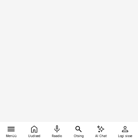
Menüü
Uudised
Raadio
Otsing
AI Chat
Logi sisse