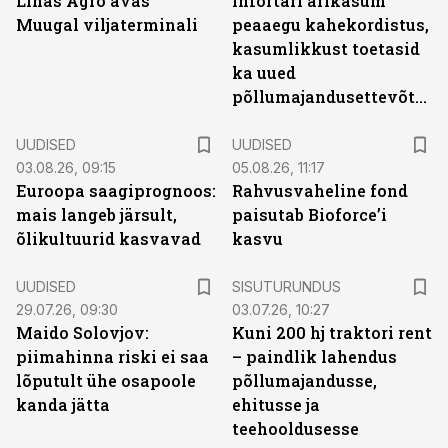
Linas Agro avas
Infortari ärikasum
Muugal viljaterminali
peaaegu kahekordistus,
kasumlikkust toetasid
ka uued
põllumajandusettevõtted
UUDISED
UUDISED
03.08.26, 09:15
05.08.26, 11:17
Euroopa saagiprognoos:
Rahvusvaheline fond
mais langeb järsult,
paisutab Bioforce’i
õlikultuurid kasvavad
kasvu
ST
UUDISED
SISUTURUNDUS
29.07.26, 09:30
03.07.26, 10:27
Maido Solovjov:
Kuni 200 hj traktori rent
piimahinna riski ei saa
– paindlik lahendus
lõputult ühe osapoole
põllumajandusse,
kanda jätta
ehitusse ja
teehooldusesse