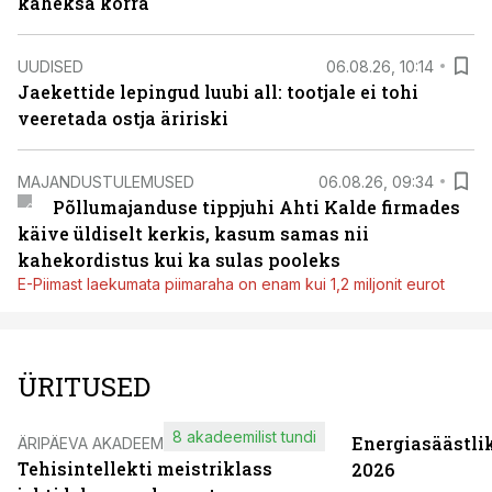
kaheksa korra
UUDISED
06.08.26, 10:14
Jaekettide lepingud luubi all: tootjale ei tohi
veeretada ostja äririski
MAJANDUSTULEMUSED
06.08.26, 09:34
Põllumajanduse tippjuhi Ahti Kalde firmades
käive üldiselt kerkis, kasum samas nii
kahekordistus kui ka sulas pooleks
E-Piimast laekumata piimaraha on enam kui 1,2 miljonit eurot
ÜRITUSED
8 akadeemilist tundi
Energiasäästli
ÄRIPÄEVA AKADEEMIA
Tehisintellekti meistriklass
2026