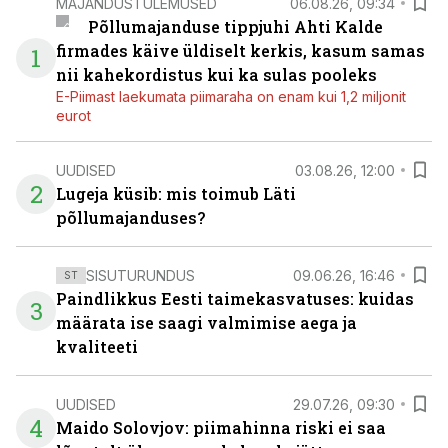
MAJANDUSTULEMUSED
06.08.26, 09:34
Põllumajanduse tippjuhi Ahti Kalde
firmades käive üldiselt kerkis, kasum samas
1
nii kahekordistus kui ka sulas pooleks
E-Piimast laekumata piimaraha on enam kui 1,2 miljonit
eurot
UUDISED
03.08.26, 12:00
2
Lugeja küsib: mis toimub Läti
põllumajanduses?
SISUTURUNDUS
09.06.26, 16:46
ST
Paindlikkus Eesti taimekasvatuses: kuidas
3
määrata ise saagi valmimise aega ja
kvaliteeti
UUDISED
29.07.26, 09:30
4
Maido Solovjov: piimahinna riski ei saa