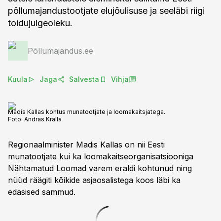
põllumajandustootjate elujõulisuse ja seeläbi riigi
toidujulgeoleku.
Põllumajandus.ee
Kuula
Jaga
Salvesta
Vihja
Madis Kallas kohtus munatootjate ja loomakaitsjatega.
Foto:
Andras Kralla
Regionaalminister Madis Kallas on nii Eesti
munatootjate kui ka loomakaitseorganisatsiooniga
Nähtamatud Loomad varem eraldi kohtunud ning
nüüd räägiti kõikide asjaosalistega koos läbi ka
edasised sammud.