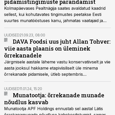
pidamistingimuste parandamist
Kolmapäevases Pealtnägija saates avaldatud kaadrid
sellest, kui kohutavates tingimustes peetakse Eesti
suurtes munatööstuses kanu, jahmatas vaatajaid ja
ajas ilmselt paljudel munaisu ära. Äntu mõisas
mahekanu pidav Lauri Bobrovski sõnul võiks praegust
UUDISED
21.09.23, 08:00
olukorda ära kasutada ja öelda, et ostke kõik
DAVA Foodsi uus juht Allan Tohver:
mahemune, aga vajalik on vaadata laiemat pilti.
viie aasta plaanis on üleminek
õrrekanadele
Järgmisele aastale läheme vastu konservatiivselt ja viie
aasta jooksul hakkame etapiviisiliselt üle minema
õrrekanade pidamisele, ütleb septembris
munatööstuse DAVA Foods Estonia juhina alustanud
Allan Tohver.
UUDISED
11.01.24, 15:20
Munatootja: õrrekanade munade
nõudlus kasvab
Munatootja APF Holdings ennustab sel aastal Lätis
õrrekanamunade nõudluse kahekordistumist, samas