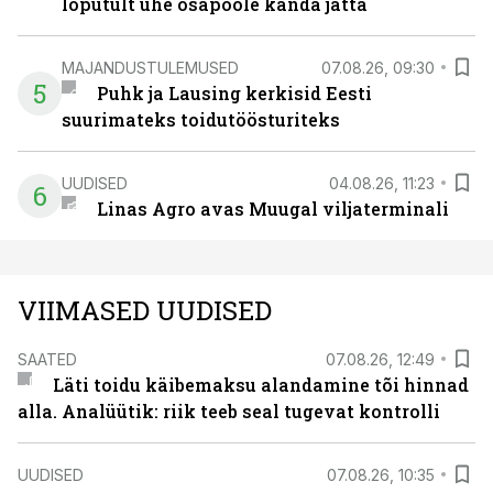
lõputult ühe osapoole kanda jätta
MAJANDUSTULEMUSED
07.08.26, 09:30
5
Puhk ja Lausing kerkisid Eesti
suurimateks toidutöösturiteks
UUDISED
04.08.26, 11:23
6
Linas Agro avas Muugal viljaterminali
VIIMASED UUDISED
SAATED
07.08.26, 12:49
Läti toidu käibemaksu alandamine tõi hinnad
alla. Analüütik: riik teeb seal tugevat kontrolli
UUDISED
07.08.26, 10:35