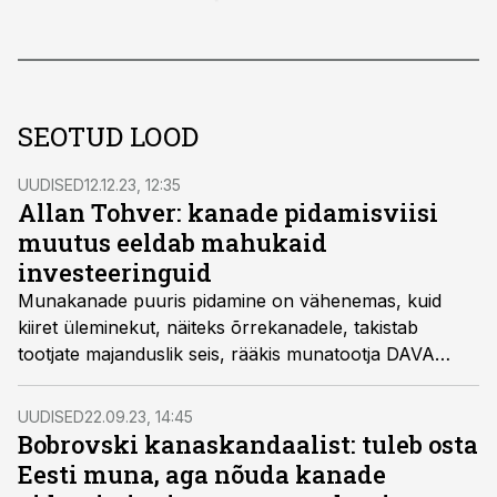
SEOTUD LOOD
UUDISED
12.12.23, 12:35
Allan Tohver: kanade pidamisviisi
muutus eeldab mahukaid
investeeringuid
Munakanade puuris pidamine on vähenemas, kuid
kiiret üleminekut, näiteks õrrekanadele, takistab
tootjate majanduslik seis, rääkis munatootja DAVA
Foods Estonia AS juhatuse liige Allan Tohver
konverentsil Põllumajanduse Äriplaan 2024.
UUDISED
22.09.23, 14:45
Bobrovski kanaskandaalist: tuleb osta
Eesti muna, aga nõuda kanade