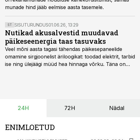
munade hind jääb eelmise aasta tasemele.
SISUTURUNDUS
01.06.26, 13:29
ST
Nutikad akusalvestid muudavad
päikeseenergia taas tasuvaks
Veel mõni aasta tagasi tähendas päikesepaneelide
omamine sirgjoonelist äriloogikat: toodad elektrit, tarbid
ise ning ülejäägi müüd hea hinnaga võrku. Täna on
olukord energiaturul muutunud. Taastuvenergia
tootmisvõimsusi on lisandunud omajagu ning
päikeselistel tundidel tekib võrku suur ületootmine, mis
surub börsihinna madalaks või isegi negatiivseks.
Seetõttu on akusalvestid muutumas nii ehitus- kui ka
24H
72H
Nädal
põllumajandusettevõtete jaoks üheks olulisemaks
investeeringuks energialahendustes.
ENIMLOETUD