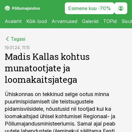
Esimene kuu -70%
Avaleht
Kõik lood
Arvamused
Galeriid
TOPid
Sisu
cebook
Tagasi
Twitter)
19.01.24, 11:15
Madis Kallas kohtus
kedIn
munatootjate ja
ail
loomakaitsjatega
k
Ühiskonnas on tekkinud selge ootus minna
puurimispidamiselt üle teistsugustele
pidamisviisidele, nõustusid nii tootjad kui ka
loomakaitsjad ühisel kohtumisel Regionaal- ja
Põllumajandusministeeriumis. Samal ajal peab
uutele lahendustele üleminekul säilitama Eesti