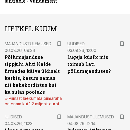
juhtidele - vundament
HETKEL KUUM
MAJANDUSTULEMUSED
UUDISED
06.08.26, 09:34
03.08.26, 12:00
Põllumajanduse
Lugeja küsib: mis
tippjuhi Ahti Kalde
toimub Läti
firmades käive üldiselt
põllumajanduses?
kerkis, kasum samas
nii kahekordistus kui
ka sulas pooleks
E-Piimast laekumata piimaraha
on enam kui 1,2 miljonit eurot
UUDISED
MAJANDUSTULEMUSED
04.08.26, 11:23
04.08.26, 12:14