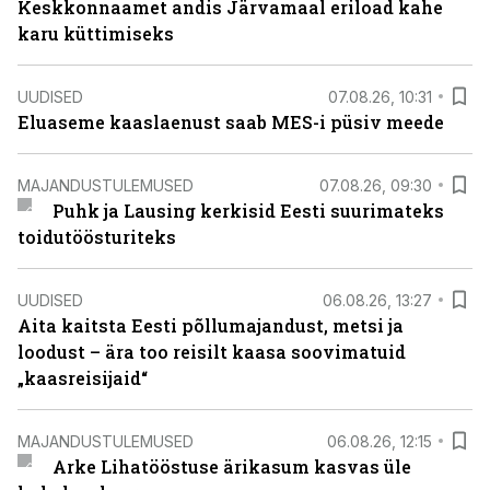
Keskkonnaamet andis Järvamaal eriload kahe
karu küttimiseks
UUDISED
07.08.26, 10:31
Eluaseme kaaslaenust saab MES-i püsiv meede
MAJANDUSTULEMUSED
07.08.26, 09:30
Puhk ja Lausing kerkisid Eesti suurimateks
toidutöösturiteks
UUDISED
06.08.26, 13:27
Aita kaitsta Eesti põllumajandust, metsi ja
loodust – ära too reisilt kaasa soovimatuid
„kaasreisijaid“
MAJANDUSTULEMUSED
06.08.26, 12:15
Arke Lihatööstuse ärikasum kasvas üle