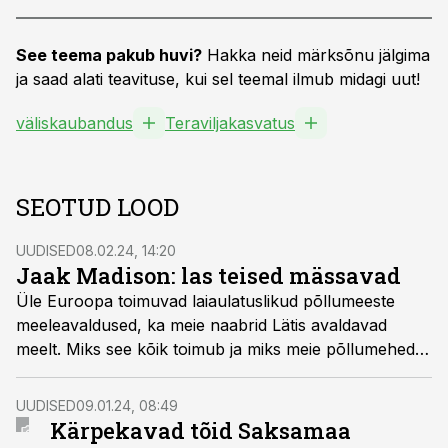
See teema pakub huvi?
Hakka neid märksõnu jälgima
ja saad alati teavituse, kui sel teemal ilmub midagi uut!
väliskaubandus
Teraviljakasvatus
SEOTUD LOOD
UUDISED
08.02.24, 14:20
Jaak Madison: las teised mässavad
Üle Euroopa toimuvad laiaulatuslikud põllumeeste
meeleavaldused, ka meie naabrid Lätis avaldavad
meelt. Miks see kõik toimub ja miks meie põllumehed
vaikivad? Europarlamendi saadiku Jaak Madisoni
sõnul peavad meie ettevõtjad esmalt endale otsa
UUDISED
09.01.24, 08:49
vaatama – orjarahva mentaliteedist tuleb lahti saada ja
Kärpekavad tõid Saksamaa
oma sõna maksma panna nii nagu seda teevad