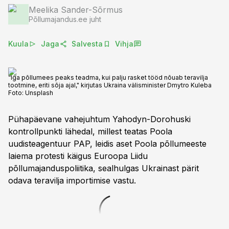
Meelika Sander-Sõrmus
Põllumajandus.ee juht
Kuula
Jaga
Salvesta
Vihja
“Iga põllumees peaks teadma, kui palju rasket tööd nõuab teravilja
tootmine, eriti sõja ajal," kirjutas Ukraina välisminister Dmytro Kuleba
Foto:
Unsplash
Pühapäevane vahejuhtum Yahodyn-Dorohuski
kontrollpunkti lähedal, millest teatas Poola
uudisteagentuur PAP, leidis aset Poola põllumeeste
laiema protesti käigus Euroopa Liidu
põllumajanduspoliitika, sealhulgas Ukrainast pärit
odava teravilja importimise vastu.