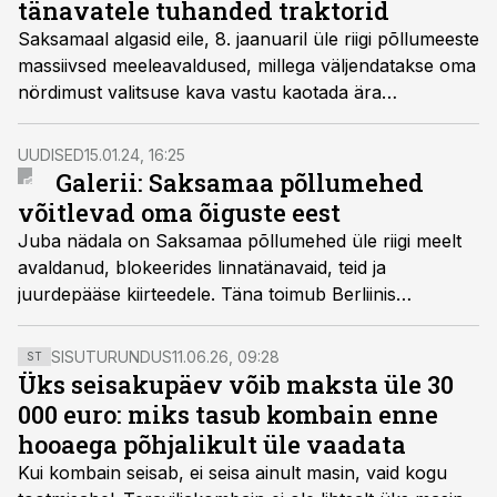
tänavatele tuhanded traktorid
põllumehed Euroopas juba nädalaid.
Saksamaal algasid eile, 8. jaanuaril üle riigi põllumeeste
massiivsed meeleavaldused, millega väljendatakse oma
nördimust valitsuse kava vastu kaotada ära
põllumajanduskütusele kehtiv aktsiisisoodustus.
Saksamaa Põllumeeste Liidu ja selle piirkondlike
UUDISED
15.01.24, 16:25
liikmesorganisatsioonide koostöös alanud
Galerii: Saksamaa põllumehed
meeleavaldustel protestisid üle riigi kümned tuhanded
võitlevad oma õiguste eest
põllumehed.
Juba nädala on Saksamaa põllumehed üle riigi meelt
avaldanud, blokeerides linnatänavaid, teid ja
juurdepääse kiirteedele. Täna toimub Berliinis
Brandenburgi värava läheduses protestinädala
finaalina suur meeleavaldus.
SISUTURUNDUS
11.06.26, 09:28
ST
Üks seisakupäev võib maksta üle 30
000 euro: miks tasub kombain enne
hooaega põhjalikult üle vaadata
Kui kombain seisab, ei seisa ainult masin, vaid kogu