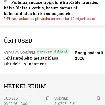
Põllumajanduse tippjuhi Ahti Kalde firmades
käive üldiselt kerkis, kasum samas nii
kahekordistus kui ka sulas pooleks
E-Piimast laekumata piimaraha on enam kui 1,2 miljonit eurot
ÜRITUSED
8 akadeemilist tundi
Energiasäästli
ÄRIPÄEVA AKADEEMIA
Tehisintellekti meistriklass
2026
juhtidele - vundament
HETKEL KUUM
UUDISED
UUDISED
03.08.26, 12:00
31.07.26, 13:21