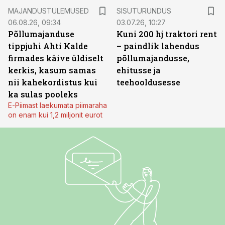
ST
MAJANDUSTULEMUSED
SISUTURUNDUS
06.08.26, 09:34
03.07.26, 10:27
Põllumajanduse
Kuni 200 hj traktori rent
tippjuhi Ahti Kalde
– paindlik lahendus
firmades käive üldiselt
põllumajandusse,
kerkis, kasum samas
ehitusse ja
nii kahekordistus kui
teehooldusesse
ka sulas pooleks
E-Piimast laekumata piimaraha
on enam kui 1,2 miljonit eurot