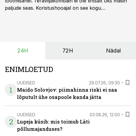
tootmisahel.
Teraviljakombain ei ole lihtsalt üks masin
paljude seas. Koristushooajal on see kogu
tootmisprotsessi kõige kriitilisem lüli. Kui külv,
taimekaitse ja väetamine jaotuvad kuude peale, siis
saagi kättesaamine ja realiseerimine toimub sageli väga
lühikese ajavahemiku jooksul – kõigest 2-4 nädalaga.
24H
72H
Nädal
ENIMLOETUD
UUDISED
29.07.26, 09:30
1
Maido Solovjov: piimahinna riski ei saa
lõputult ühe osapoole kanda jätta
UUDISED
03.08.26, 12:00
2
Lugeja küsib: mis toimub Läti
põllumajanduses?