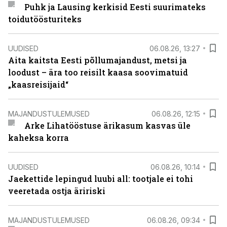
Puhk ja Lausing kerkisid Eesti suurimateks
toidutöösturiteks
UUDISED
06.08.26, 13:27
Aita kaitsta Eesti põllumajandust, metsi ja
loodust – ära too reisilt kaasa soovimatuid
„kaasreisijaid“
MAJANDUSTULEMUSED
06.08.26, 12:15
Arke Lihatööstuse ärikasum kasvas üle
kaheksa korra
UUDISED
06.08.26, 10:14
Jaekettide lepingud luubi all: tootjale ei tohi
veeretada ostja äririski
MAJANDUSTULEMUSED
06.08.26, 09:34