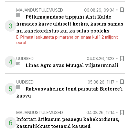
MAJANDUSTULEMUSED
06.08.26, 09:34
Põllumajanduse tippjuhi Ahti Kalde
firmades käive üldiselt kerkis, kasum samas
3
nii kahekordistus kui ka sulas pooleks
E-Piimast laekumata piimaraha on enam kui 1,2 miljonit
eurot
UUDISED
04.08.26, 11:23
4
Linas Agro avas Muugal viljaterminali
UUDISED
05.08.26, 11:17
5
Rahvusvaheline fond paisutab Bioforce’i
kasvu
MAJANDUSTULEMUSED
04.08.26, 12:14
Infortari ärikasum peaaegu kahekordistus,
6
kasumlikkust toetasid ka uued