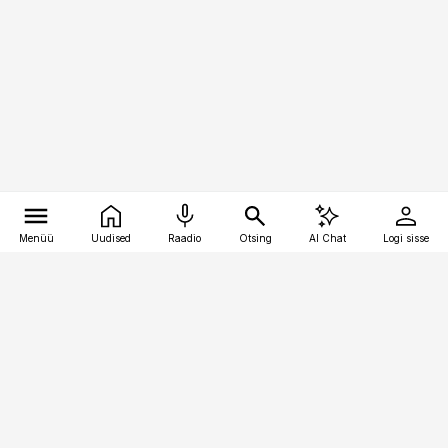
Menüü
Uudised
Raadio
Otsing
AI Chat
Logi sisse
Vana-Lõuna 39/1, 19094 Tallinn
(+372) 667 0111
pollumajandus@pollumajandus.ee
Telli
Reklaam