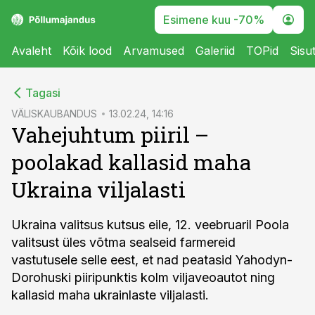
Esimene kuu -70%
Avaleht
Kõik lood
Arvamused
Galeriid
TOPid
Sisu
cebook
Tagasi
Twitter)
VÄLISKAUBANDUS
13.02.24, 14:16
Vahejuhtum piiril –
kedIn
poolakad kallasid maha
ail
Ukraina viljalasti
k
Ukraina valitsus kutsus eile, 12. veebruaril Poola
valitsust üles võtma sealseid farmereid
vastutusele selle eest, et nad peatasid Yahodyn-
Dorohuski piiripunktis kolm viljaveoautot ning
kallasid maha ukrainlaste viljalasti.