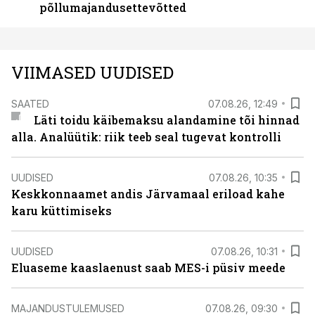
põllumajandusettevõtted
VIIMASED UUDISED
SAATED
07.08.26, 12:49
Läti toidu käibemaksu alandamine tõi hinnad
alla. Analüütik: riik teeb seal tugevat kontrolli
UUDISED
07.08.26, 10:35
Keskkonnaamet andis Järvamaal eriload kahe
karu küttimiseks
UUDISED
07.08.26, 10:31
Eluaseme kaaslaenust saab MES-i püsiv meede
MAJANDUSTULEMUSED
07.08.26, 09:30