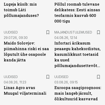
Lugeja küsib: mis
Põllul roomab tulevane
toimub Läti
delikatess: Eesti ainsas
põllumajanduses?
teofarmis kasvab 600
000 tigu
UUDISED
MAJANDUSTULEMUSED
29.07.26, 09:30
04.08.26, 12:14
Maido Solovjov:
Infortari ärikasum
piimahinna riski ei saa
peaaegu kahekordistus,
lõputult ühe osapoole
kasumlikkust toetasid
kanda jätta
ka uued
põllumajandusettevõtted
UUDISED
UUDISED
04.08.26, 11:23
03.08.26, 09:15
Linas Agro avas
Euroopa saagiprognoos:
Muugal viljaterminali
mais langeb järsult,
õlikultuurid kasvavad