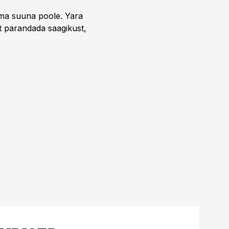
uma suuna poole. Yara
t parandada saagikust,