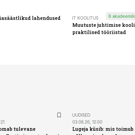
8 akadeemilis
iasäästlikud lahendused
IT KOOLITUS
Muutuste juhtimise kooli
praktilised tööriistad
UUDISED
:21
03.08.26, 12:00
oomab tulevane
Lugeja küsib: mis toimub 