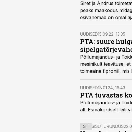
Siret ja Andrus toimeta
peaks maakodus midagi 
esivanemad on omal aja
UUDISED
15.09.22, 13:35
PTA: suure hulg
sipelgatõrjevah
Põllumajandus- ja Toid
mesinikult teavituse, 
toimeaine fiproniil, mis
UUDISED
18.01.24, 16:43
PTA tuvastas k
Põllumajandus- ja Toi
all. Esmakordselt leiti 
ST
SISUTURUNDUS
22.0