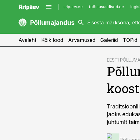
aripaev.ee
tööstusuudised.ee
logis
kaubandus.ee
imelineajalugu.ee
kinnisvarauudised.ee
imelineteadus.ee
Avaleht
Kõik lood
Arvamused
Galeriid
TOPid
cebook
EESTI PÕLLU
Põllu
Twitter)
kedIn
koost
ail
k
Traditsiooni
jaoks edukas.
juhtumit tai
Põlluma