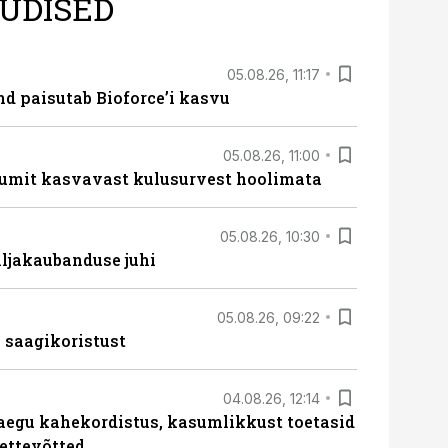
UDISED
05.08.26, 11:17
d paisutab Bioforce’i kasvu
05.08.26, 11:00
umit kasvavast kulusurvest hoolimata
05.08.26, 10:30
ljakaubanduse juhi
05.08.26, 09:22
 saagikoristust
04.08.26, 12:14
aegu kahekordistus, kasumlikkust toetasid
ettevõtted