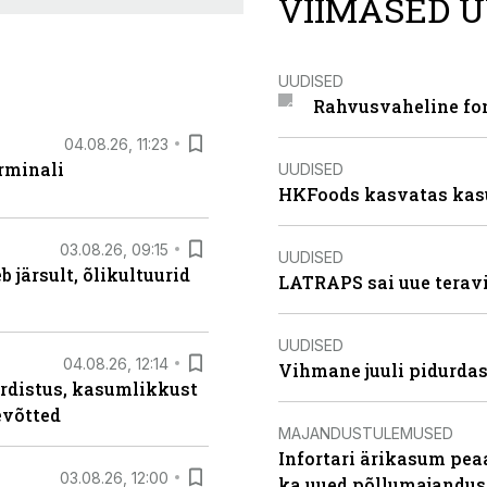
VIIMASED U
UUDISED
Rahvusvaheline fon
04.08.26, 11:23
rminali
UUDISED
HKFoods kasvatas kas
03.08.26, 09:15
UUDISED
järsult, õlikultuurid
LATRAPS sai uue teravi
UUDISED
04.08.26, 12:14
Vihmane juuli pidurdas
rdistus, kasumlikkust
evõtted
MAJANDUSTULEMUSED
Infortari ärikasum pea
03.08.26, 12:00
ka uued põllumajandus