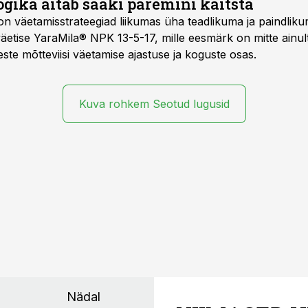
gika aitab saaki paremini kaitsta
on väetamisstrateegiad liikumas üha teadlikuma ja paindlik
äetise YaraMila® NPK 13-5-17, mille eesmärk on mitte ainul
te mõtteviisi väetamise ajastuse ja koguste osas.
Kuva rohkem Seotud lugusid
Nädal