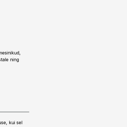
mesinikud,
tale ning
se, kui sel