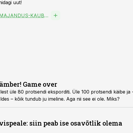
idagi uut!
EESTI PÕLLUMAJANDUS-KAUBANDUSKODA MTÜ
ämber! Game over
llest üle 80 protsendi eksporditi. Üle 100 protsendi käibe j
es – kõik tundub ju imeline. Aga nii see ei ole. Miks?
ispeale: siin peab ise osavõtlik olema