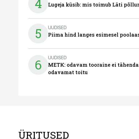
4
Lugeja küsib: mis toimub Läti põll
UUDISED
5
Piima hind langes esimesel poolaast
UUDISED
6
METK: odavam tooraine ei tähenda
odavamat toitu
ÜRITUSED