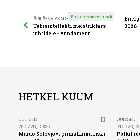
8 akadeemilist tundi
Energ
ÄRIPÄEVA AKADEEMIA
Tehisintellekti meistriklass
2026
juhtidele - vundament
HETKEL KUUM
UUDISED
UUDISED
29.07.26, 09:30
31.07.26, 13
Maido Solovjov: piimahinna riski
Põllul r