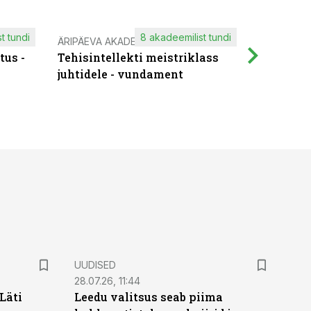
t tundi
8 akadeemilist tundi
ÄRIPÄEVA AKADEEMIA
IT KOOLIT
tus -
Tehisintellekti meistriklass
Muutuste
juhtidele - vundament
praktilis
UUDISED
28.07.26, 11:44
Läti
Leedu valitsus seab piima