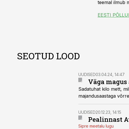
teemal ilmub m
SEOTUD LOOD
UUDISED
03.04.24, 14:47
Väga magus 
Sadatuhat kilo mett, mi
majandusaastaga võrreld
UUDISED
20.12.23, 14:15
Pealinnast Av
Sipre meetalu lugu