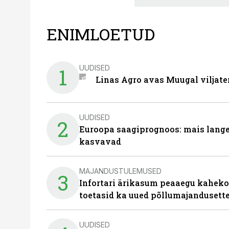
ENIMLOETUD
UUDISED
1
Linas Agro avas Muugal viljate
UUDISED
2
Euroopa saagiprognoos: mais langeb 
kasvavad
MAJANDUSTULEMUSED
3
Infortari ärikasum peaaegu kaheko
toetasid ka uued põllumajandusett
UUDISED