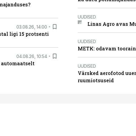
umajanduses?
UUDISED
Linas Agro avas Mu
03.08.26, 14:00
al ligi 15 protsenti
UUDISED
METK: odavam tooraine
04.08.26, 10:54
 automaatselt
UUDISED
Värsked aerofotod uuen
ruumiotsuseid