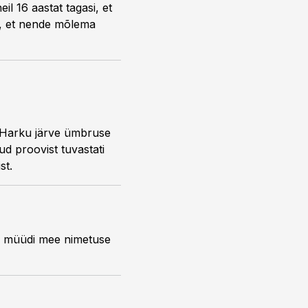
l 16 aastat tagasi, et
e, et nende mõlema
t Harku järve ümbruse
d proovist tuvastati
st.
da müüdi mee nimetuse