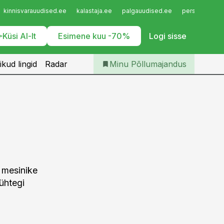
Iseteenindus
kinnisvarauudised.ee
kalastaja.ee
palgauudised.ee
personaliuudi
Telli Põllumajandus
Küsi AI-lt
Esimene kuu -70%
Logi sisse
ikud lingid
Radar
Minu Põllumajandus
i mesinike
 ühtegi