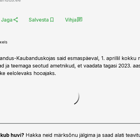
Jaga
Salvesta
Vihja
xels
jandus-Kaubanduskojas said esmaspäeval, 1. aprillil kokku 
ad ja teemaga seotud ametnikud, et vaadata tagasi 2023. aas
e eelolevaks hooajaks.
kub huvi?
Hakka neid märksõnu jälgima ja saad alati teavitu