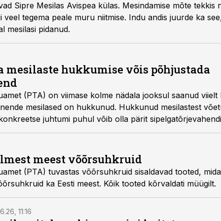
vad Sipre Mesilas Avispea külas. Mesindamise mõte tekkis nei
veel tegema peale muru niitmise. Indu andis juurde ka se
l mesilasi pidanud.
a mesilaste hukkumise võis põhjustada
end
uamet (PTA) on viimase kolme nädala jooksul saanud viiel
et nende mesilased on hukkunud. Hukkunud mesilastest võetu
 konkreetse juhtumi puhul võib olla pärit sipelgatõrjevahendi
olmest meest võõrsuhkruid
duamet (PTA) tuvastas võõrsuhkruid sisaldavad tooted, mi
võõrsuhkruid ka Eesti meest. Kõik tooted kõrvaldati müügilt.
6.26, 11:16