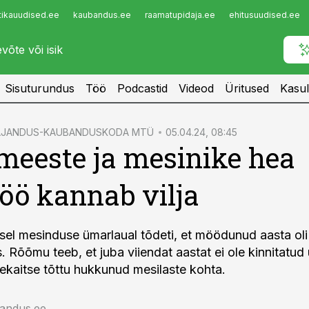
tikauudised.ee
kaubandus.ee
raamatupidaja.ee
ehitusuudised.ee
Infopank
Radar
Sisuturundus
Töö
Podcastid
Videod
Üritused
Kasul
MAJANDUS-KAUBANDUSKODA MTÜ
05.04.24, 08:45
meeste ja mesinike hea
öö kannab vilja
lisel mesinduse ümarlaual tõdeti, et möödunud aasta ol
 Rõõmu teeb, et juba viiendat aastat ei ole kinnitatud
mekaitse tõttu hukkunud mesilaste kohta.
jandus.ee