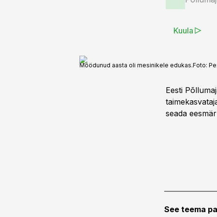
Kuula
Möödunud aasta oli mesinikele edukas.
Foto:
Pe
Eesti Põlluma
taimekasvataj
seada eesmärk
See teema pa