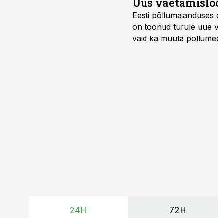
Uus väetamisloo
Eesti põllumajanduses 
on toonud turule uue v
vaid ka muuta põllumees
24H
72H