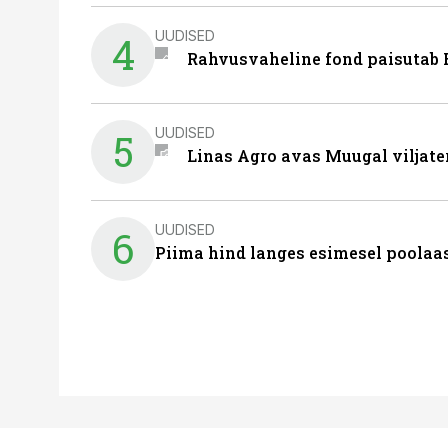
UUDISED
4
Rahvusvaheline fond paisutab B
UUDISED
5
Linas Agro avas Muugal viljate
UUDISED
6
Piima hind langes esimesel poolaast