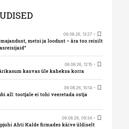
UDISED
06.08.26, 13:27
majandust, metsi ja loodust – ära too reisilt
sreisijaid“
06.08.26, 12:15
ärikasum kasvas üle kaheksa korra
06.08.26, 10:14
i all: tootjale ei tohi veeretada ostja
06.08.26, 09:34
pjuhi Ahti Kalde firmades käive üldiselt