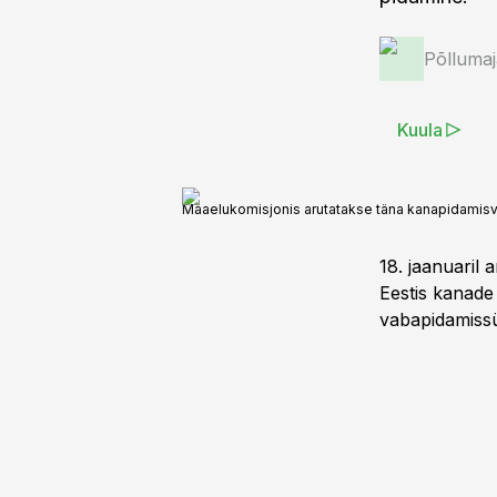
Põlluma
Kuula
Maaelukomisjonis arutatakse täna kanapidamisvi
18. jaanuaril 
Eestis kanade
vabapidamissü