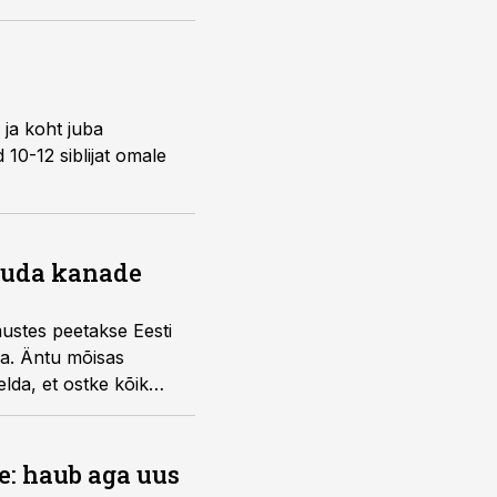
 ja koht juba
10-12 siblijat omale
nõuda kanade
mustes peetakse Eesti
ra. Äntu mõisas
lda, et ostke kõik
e: haub aga uus