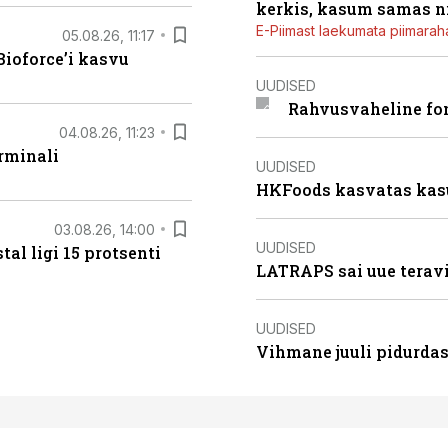
kerkis, kasum samas ni
E-Piimast laekumata piimaraha
05.08.26, 11:17
ioforce’i kasvu
UUDISED
Rahvusvaheline fon
04.08.26, 11:23
rminali
UUDISED
HKFoods kasvatas kas
03.08.26, 14:00
UUDISED
al ligi 15 protsenti
LATRAPS sai uue teravi
UUDISED
Vihmane juuli pidurdas