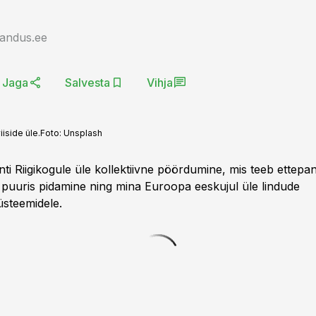
jandus.ee
Jaga
Salvesta
Vihja
iside üle.
Foto:
Unsplash
anti Riigikogule üle kollektiivne pöördumine, mis teeb ettep
 puuris pidamine ning mina Euroopa eeskujul üle lindude
steemidele.