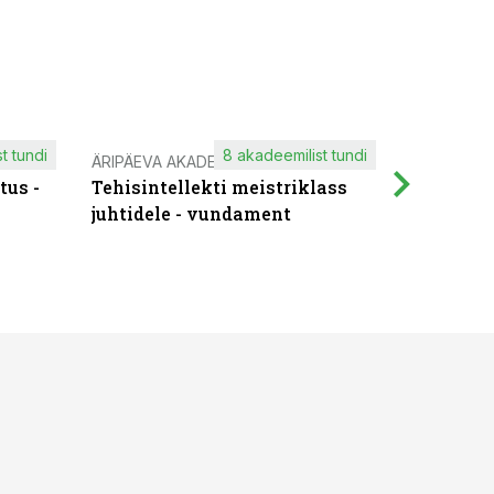
t tundi
8 akadeemilist tundi
ÄRIPÄEVA AKADEEMIA
IT KOOLIT
tus -
Tehisintellekti meistriklass
Muutuste
juhtidele - vundament
praktilis