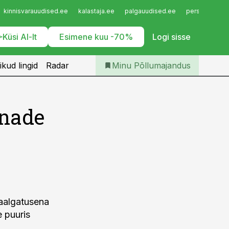
Iseteenindus
kinnisvarauudised.ee
kalastaja.ee
palgauudised.ee
personaliuudi
Telli Põllumajandus
Küsi AI-lt
Esimene kuu -70%
Logi sisse
ikud lingid
Radar
Minu Põllumajandus
anade
vaalgatusena
e puuris