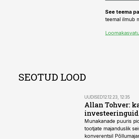
See teema pa
teemal ilmub m
Loomakasvat
SEOTUD LOOD
UUDISED
12.12.23, 12:35
Allan Tohver: 
investeeringuid
Munakanade puuris pida
tootjate majanduslik s
konverentsil Põllumaja