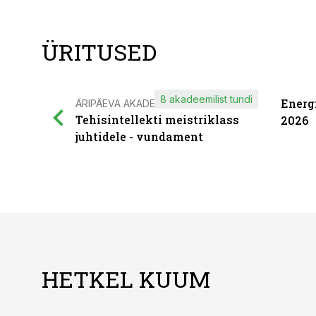
ÜRITUSED
8 akadeemilist tundi
Energ
ÄRIPÄEVA AKADEEMIA
Tehisintellekti meistriklass
2026
juhtidele - vundament
HETKEL KUUM