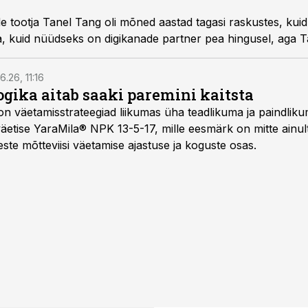
otja Tanel Tang oli mõned aastad tagasi raskustes, kuid a
, kuid nüüdseks on digikanade partner pea hingusel, aga T
6.26, 11:16
gika aitab saaki paremini kaitsta
on väetamisstrateegiad liikumas üha teadlikuma ja paindlik
äetise YaraMila® NPK 13-5-17, mille eesmärk on mitte ainul
te mõtteviisi väetamise ajastuse ja koguste osas.