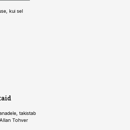
se, kui sel
kaid
nadele, takistab
 Allan Tohver