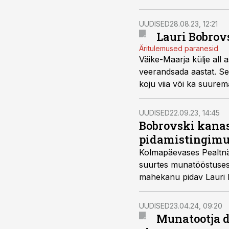
UUDISED
28.08.23, 12:21
Lauri Bobrov
Äritulemused paranesid
Väike-Maarja külje all 
veerandsada aastat. Se
koju viia või ka suurem
UUDISED
22.09.23, 14:45
Bobrovski kanas
pidamistingimu
Kolmapäevases Pealtnägi
suurtes munatööstuses 
mahekanu pidav Lauri B
mahemune, aga vajalik o
UUDISED
23.04.24, 09:20
Munatootja d