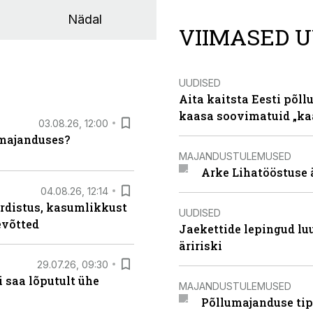
Nädal
VIIMASED U
UUDISED
Aita kaitsta Eesti põllu
kaasa soovimatuid „kaa
03.08.26, 12:00
umajanduses?
MAJANDUSTULEMUSED
Arke Lihatööstuse 
04.08.26, 12:14
rdistus, kasumlikkust
UUDISED
evõtted
Jaekettide lepingud luub
äririski
29.07.26, 09:30
 saa lõputult ühe
MAJANDUSTULEMUSED
Põllumajanduse tip