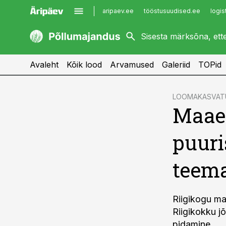
aripaev.ee
tööstusuudised.ee
logis
kaubandus.ee
imelineajalugu.ee
kinnisvarauudised.ee
imelineteadus.ee
Avaleht
Kõik lood
Arvamused
Galeriid
TOPid
cebook
LOOMAKASVAT
Maae
Twitter)
kedIn
puuri
ail
teema
k
Riigikogu ma
Riigikokku j
pidamine.