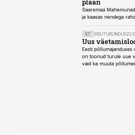
plaan
Saaremaa Mahemunade to
ja kaasas nendega raha
ST
SISUTURUNDUS
22.0
Uus väetamisloo
Eesti põllumajanduses 
on toonud turule uue v
vaid ka muuta põllumees