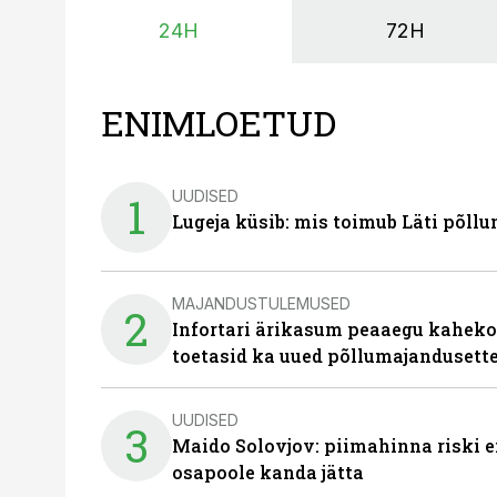
24H
72H
ENIMLOETUD
UUDISED
1
Lugeja küsib: mis toimub Läti põll
MAJANDUSTULEMUSED
2
Infortari ärikasum peaaegu kaheko
toetasid ka uued põllumajandusett
UUDISED
3
Maido Solovjov: piimahinna riski ei
osapoole kanda jätta