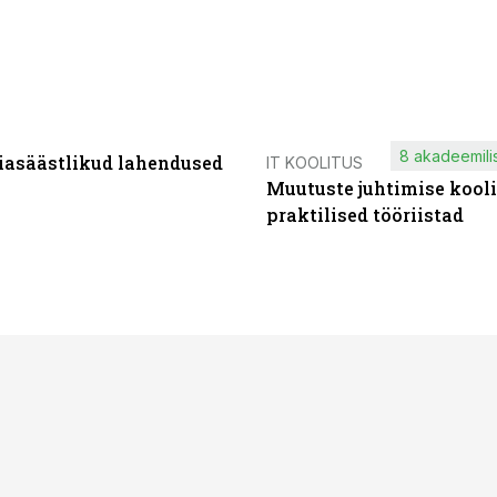
8 akadeemilis
iasäästlikud lahendused
IT KOOLITUS
Muutuste juhtimise kooli
praktilised tööriistad