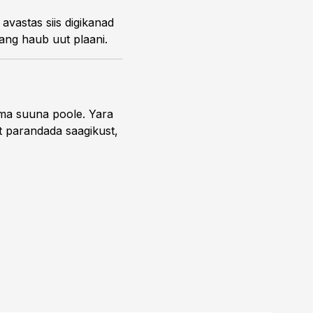
vastas siis digikanad
ang haub uut plaani.
uma suuna poole. Yara
t parandada saagikust,