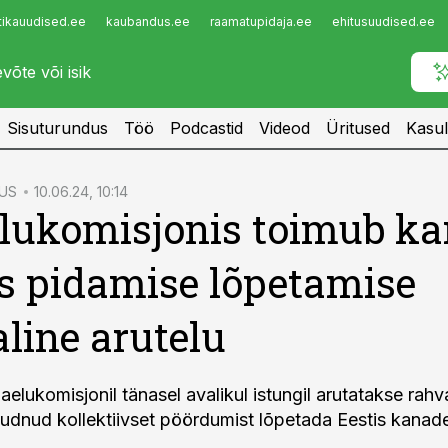
tikauudised.ee
kaubandus.ee
raamatupidaja.ee
ehitusuudised.ee
Infopank
Radar
Sisuturundus
Töö
Podcastid
Videod
Üritused
Kasul
US
10.06.24, 10:14
lukomisjonis toimub k
s pidamise lõpetamise
line arutelu
aelukomisjonil tänasel avalikul istungil arutatakse rah
õudnud kollektiivset pöördumist lõpetada Eestis kanad