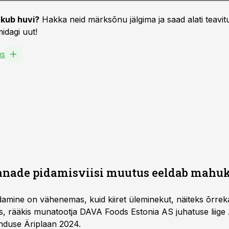
kub huvi?
Hakka neid märksõnu jälgima ja saad alati teavitu
idagi uut!
us
kanade pidamisviisi muutus eeldab mahu
mine on vähenemas, kuid kiiret üleminekut, näiteks õrreka
eis, rääkis munatootja DAVA Foods Estonia AS juhatuse liige
nduse Äriplaan 2024.