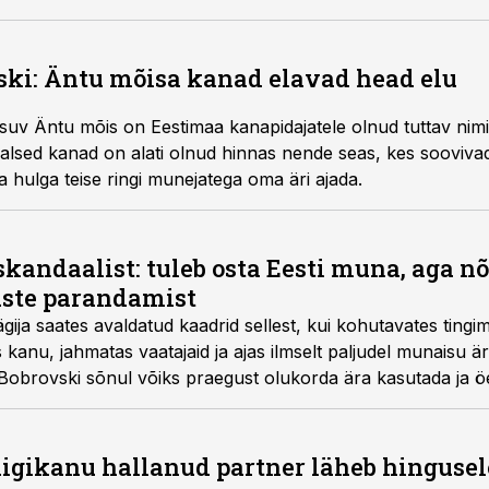
ski: Äntu mõisa kanad elavad head elu
asuv Äntu mõis on Eestimaa kanapidajatele olnud tuttav nimi
alsed kanad on alati olnud hinnas nende seas, kes soovivad 
a hulga teise ringi munejatega oma äri ajada.
kandaalist: tuleb osta Eesti muna, aga 
ste parandamist
ja saates avaldatud kaadrid sellest, kui kohutavates tingi
kanu, jahmatas vaatajaid ja ajas ilmselt paljudel munaisu ä
obrovski sõnul võiks praegust olukorda ära kasutada ja öe
n vaadata laiemat pilti.
igikanu hallanud partner läheb hingusel