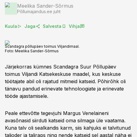
Meelika Sander-Sõrmus
Põllumajandus.ee juht
Kuula
Jaga
Salvesta
Vihja
Scandagra põllupäev toimus Viljandimaal.
Foto:
Meelika Sander-Sõrmus
Järjekorras kümnes Scandagra Suur Põllupäev
toimus Viljandi Katsekeskuse maadel, kus keskuse
töötajate abil oli rajatud mitmeid katseid. Põhirõhk oli
tänavu pandud erinevate tehnoloogiate ja erinevate
tööde ajastamisele.
Peale ettevõtte tegevjuhi Margus Venelaineni
avasõnasid siirduti katseid oma silmaga üle vaatama.
Kuna talv oli sealkandis karm, siis kahjuks ei talvitunud
talioder ja taliraps ning nende katseid sel aastal näha ei