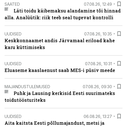
SAATED
07.08.26, 12:49
Läti toidu käibemaksu alandamine tõi hinnad
alla. Analüütik: riik teeb seal tugevat kontrolli
UUDISED
07.08.26, 10:35
Keskkonnaamet andis Järvamaal eriload kahe
karu küttimiseks
UUDISED
07.08.26, 10:31
Eluaseme kaaslaenust saab MES-i püsiv meede
MAJANDUSTULEMUSED
07.08.26, 09:30
Puhk ja Lausing kerkisid Eesti suurimateks
toidutöösturiteks
UUDISED
06.08.26, 13:27
Aita kaitsta Eesti põllumajandust, metsi ja