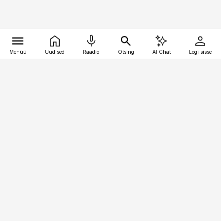
Menüü
Uudised
Raadio
Otsing
AI Chat
Logi sisse
Vana-Lõuna 39/1, 19094 Tallinn
(+372) 667 0111
pollumajandus@pollumajandus.ee
Telli
Reklaam
Firmast
Sisu kasutamisõigused
Ajakirjaniku
eetikakoodeks
Üldtingimused
Privaatsustingimused