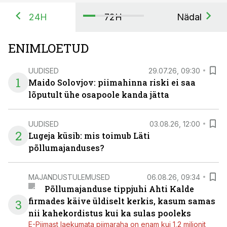
24H
72H
Nädal
ENIMLOETUD
UUDISED
29.07.26, 09:30
1
Maido Solovjov: piimahinna riski ei saa
lõputult ühe osapoole kanda jätta
UUDISED
03.08.26, 12:00
2
Lugeja küsib: mis toimub Läti
põllumajanduses?
MAJANDUSTULEMUSED
06.08.26, 09:34
Põllumajanduse tippjuhi Ahti Kalde
firmades käive üldiselt kerkis, kasum samas
3
nii kahekordistus kui ka sulas pooleks
E-Piimast laekumata piimaraha on enam kui 1,2 miljonit