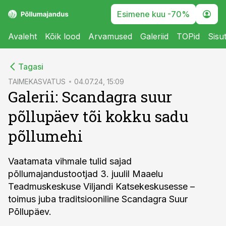
Esimene kuu -70%
Avaleht
Kõik lood
Arvamused
Galeriid
TOPid
Sisu
cebook
cebook
Tagasi
Twitter)
Twitter)
TAIMEKASVATUS
04.07.24, 15:09
Galerii: Scandagra suur
kedIn
kedIn
põllupäev tõi kokku sadu
ail
ail
põllumehi
k
k
Vaatamata vihmale tulid sajad
põllumajandustootjad 3. juulil Maaelu
Teadmuskeskuse Viljandi Katsekeskusesse –
toimus juba traditsiooniline Scandagra Suur
Põllupäev.