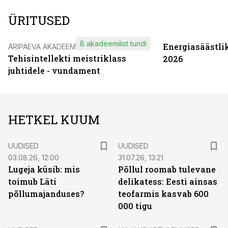
ÜRITUSED
8 akadeemilist tundi
Energiasäästli
ÄRIPÄEVA AKADEEMIA
Tehisintellekti meistriklass
2026
juhtidele - vundament
HETKEL KUUM
UUDISED
UUDISED
03.08.26, 12:00
31.07.26, 13:21
Lugeja küsib: mis
Põllul roomab tulevane
toimub Läti
delikatess: Eesti ainsas
põllumajanduses?
teofarmis kasvab 600
000 tigu