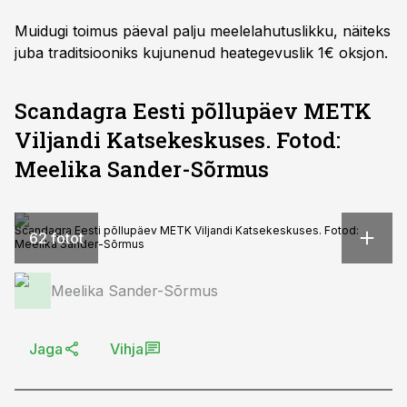
Muidugi toimus päeval palju meelelahutuslikku, näiteks
juba traditsiooniks kujunenud heategevuslik 1€ oksjon.
Scandagra Eesti põllupäev METK
Viljandi Katsekeskuses. Fotod:
Meelika Sander-Sõrmus
Scandagra Eesti põllupäev METK Viljandi Katsekeskuses. Fotod:
62 fotot
Meelika Sander-Sõrmus
Meelika Sander-Sõrmus
Jaga
Vihja