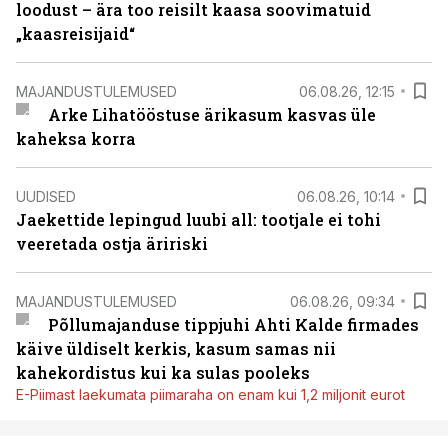
loodust – ära too reisilt kaasa soovimatuid
„kaasreisijaid“
MAJANDUSTULEMUSED
06.08.26, 12:15
Arke Lihatööstuse ärikasum kasvas üle
kaheksa korra
UUDISED
06.08.26, 10:14
Jaekettide lepingud luubi all: tootjale ei tohi
veeretada ostja äririski
MAJANDUSTULEMUSED
06.08.26, 09:34
Põllumajanduse tippjuhi Ahti Kalde firmades
käive üldiselt kerkis, kasum samas nii
kahekordistus kui ka sulas pooleks
E-Piimast laekumata piimaraha on enam kui 1,2 miljonit eurot