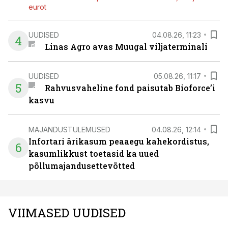
eurot
UUDISED
04.08.26, 11:23
4
Linas Agro avas Muugal viljaterminali
UUDISED
05.08.26, 11:17
5
Rahvusvaheline fond paisutab Bioforce’i
kasvu
MAJANDUSTULEMUSED
04.08.26, 12:14
Infortari ärikasum peaaegu kahekordistus,
6
kasumlikkust toetasid ka uued
põllumajandusettevõtted
VIIMASED UUDISED