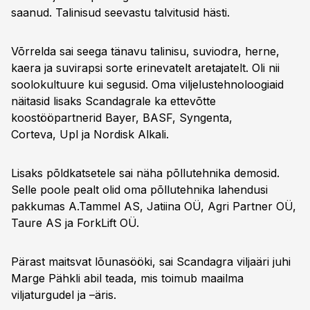
saanud. Talinisud seevastu talvitusid hästi.
Võrrelda sai seega tänavu talinisu, suviodra, herne,
kaera ja suvirapsi sorte erinevatelt aretajatelt. Oli nii
soolokultuure kui segusid. Oma viljelustehnoloogiaid
näitasid lisaks Scandagrale ka ettevõtte
koostööpartnerid Bayer, BASF, Syngenta,
Corteva, Upl ja Nordisk Alkali.
Lisaks põldkatsetele sai näha põllutehnika demosid.
Selle poole pealt olid oma põllutehnika lahendusi
pakkumas A.Tammel AS, Jatiina OÜ, Agri Partner OÜ,
Taure AS ja ForkLift OÜ.
Pärast maitsvat lõunasööki, sai Scandagra viljaäri juhi
Marge Pähkli abil teada, mis toimub maailma
viljaturgudel ja –äris.