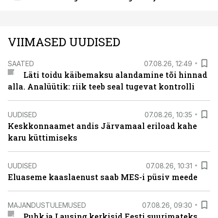
VIIMASED UUDISED
SAATED
07.08.26, 12:49
Läti toidu käibemaksu alandamine tõi hinnad
alla. Analüütik: riik teeb seal tugevat kontrolli
UUDISED
07.08.26, 10:35
Keskkonnaamet andis Järvamaal eriload kahe
karu küttimiseks
UUDISED
07.08.26, 10:31
Eluaseme kaaslaenust saab MES-i püsiv meede
MAJANDUSTULEMUSED
07.08.26, 09:30
Puhk ja Lausing kerkisid Eesti suurimateks