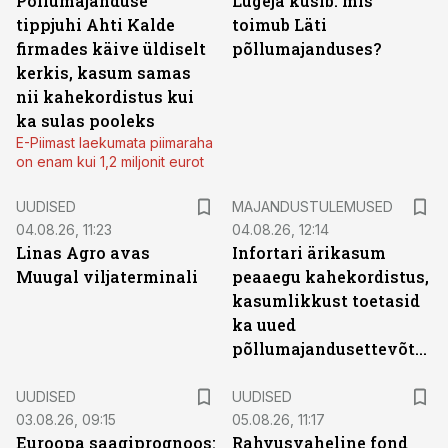
Põllumajanduse
Lugeja küsib: mis
tippjuhi Ahti Kalde
toimub Läti
firmades käive üldiselt
põllumajanduses?
kerkis, kasum samas
nii kahekordistus kui
ka sulas pooleks
E-Piimast laekumata piimaraha
on enam kui 1,2 miljonit eurot
UUDISED
MAJANDUSTULEMUSED
04.08.26, 11:23
04.08.26, 12:14
Linas Agro avas
Infortari ärikasum
Muugal viljaterminali
peaaegu kahekordistus,
kasumlikkust toetasid
ka uued
põllumajandusettevõtted
UUDISED
UUDISED
03.08.26, 09:15
05.08.26, 11:17
Euroopa saagiprognoos:
Rahvusvaheline fond