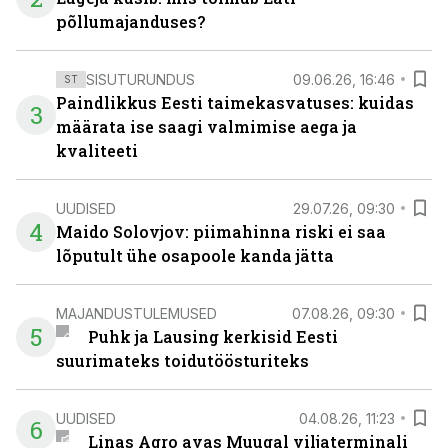
põllumajanduses?
SISUTURUNDUS
09.06.26, 16:46
ST
Paindlikkus Eesti taimekasvatuses: kuidas
3
määrata ise saagi valmimise aega ja
kvaliteeti
UUDISED
29.07.26, 09:30
4
Maido Solovjov: piimahinna riski ei saa
lõputult ühe osapoole kanda jätta
MAJANDUSTULEMUSED
07.08.26, 09:30
5
Puhk ja Lausing kerkisid Eesti
suurimateks toidutöösturiteks
UUDISED
04.08.26, 11:23
6
Linas Agro avas Muugal viljaterminali