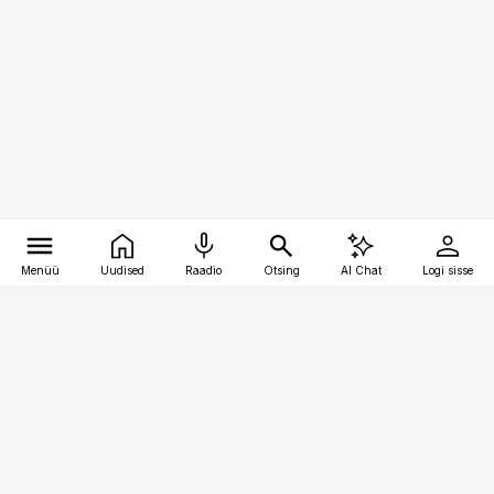
Menüü
Uudised
Raadio
Otsing
AI Chat
Logi sisse
Vana-Lõuna 39/1, 19094 Tallinn
(+372) 667 0111
pollumajandus@pollumajandus.ee