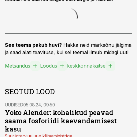
See teema pakub huvi?
Hakka neid märksõnu jälgima
ja saad alati teavituse, kui sel teemal ilmub midagi uut!
Metsandus
Loodus
keskkonnakaitse
SEOTUD LOOD
UUDISED
05.08.24, 09:50
Yoko Alender: kohalikud peavad
saama fosforiidi kaevandamisest
kasu
Suur intervjuu uue kliimaministriga