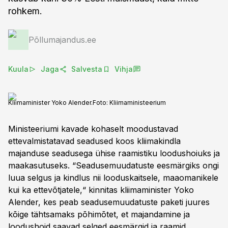
rohkem.
Põllumajandus.ee
Kuula
Jaga
Salvesta
Vihja
Kliimaminister Yoko Alender.
Foto:
Kliimaministeerium
Ministeeriumi kavade kohaselt moodustavad
ettevalmistatavad seadused koos kliimakindla
majanduse seadusega ühise raamistiku loodushoiuks ja
maakasutuseks. “Seadusemuudatuste eesmärgiks ongi
luua selgus ja kindlus nii looduskaitsele, maaomanikele
kui ka ettevõtjatele,“ kinnitas kliimaminister Yoko
Alender, kes peab seadusemuudatuste paketi juures
kõige tähtsamaks põhimõtet, et majandamine ja
loodushoid saavad selged eesmärgid ja raamid.