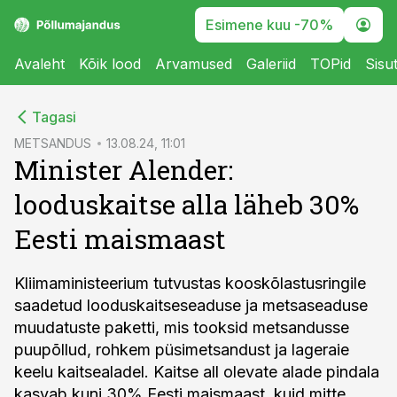
Esimene kuu -70%
Avaleht
Kõik lood
Arvamused
Galeriid
TOPid
Sisu
cebook
Tagasi
Twitter)
METSANDUS
13.08.24, 11:01
Minister Alender:
kedIn
looduskaitse alla läheb 30%
ail
Eesti maismaast
k
Kliimaministeerium tutvustas kooskõlastusringile
saadetud looduskaitseseaduse ja metsaseaduse
muudatuste paketti, mis tooksid metsandusse
puupõllud, rohkem püsimetsandust ja lageraie
keelu kaitsealadel. Kaitse all olevate alade pindala
kasvab kuni 30% Eesti maismaast, kuid mitte