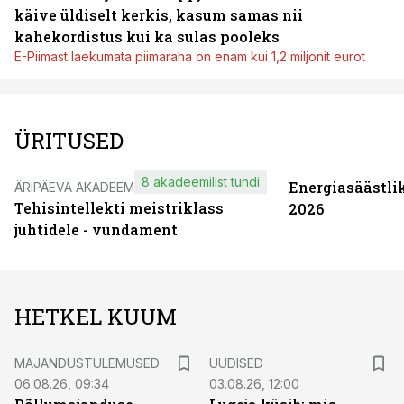
käive üldiselt kerkis, kasum samas nii
kahekordistus kui ka sulas pooleks
E-Piimast laekumata piimaraha on enam kui 1,2 miljonit eurot
ÜRITUSED
8 akadeemilist tundi
Energiasäästli
ÄRIPÄEVA AKADEEMIA
Tehisintellekti meistriklass
2026
juhtidele - vundament
HETKEL KUUM
MAJANDUSTULEMUSED
UUDISED
06.08.26, 09:34
03.08.26, 12:00