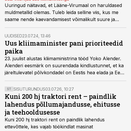
Uuringud näitavad, et Lääne-Virumaal on haruldased
muldmetallid olemas. Tuleb leida selline viis, kus me
saame nende kaevandamisest võimalikult suure ja
pikaajalise kasu, aga et keskkond oleks hoitud, ütles
kliimaminister Yoko Alender.
UUDISED
23.07.24, 13:46
Uus kliimaminister pani prioriteedid
paika
23. juulist alustas kliimaministrina tööd Yoko Alender.
Alenderi eesmärk on suurendada kindlustunnet, et ka
järeltulevatel põlvkondadel on Eestis hea elada ja Eesti
on uuele puhtale ettevõtlusele atraktiivne.
SISUTURUNDUS
03.07.26, 10:27
ST
Kuni 200 hj traktori rent – paindlik
lahendus põllumajandusse, ehitusse
ja teehooldusesse
Kuni 200 hj traktori rent
on paindlik lahendus
ettevõttele, kes vajab töökindlat masinat