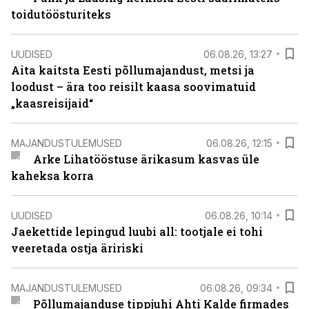
toidutöösturiteks
UUDISED
06.08.26, 13:27
Aita kaitsta Eesti põllumajandust, metsi ja
loodust – ära too reisilt kaasa soovimatuid
„kaasreisijaid“
MAJANDUSTULEMUSED
06.08.26, 12:15
Arke Lihatööstuse ärikasum kasvas üle
kaheksa korra
UUDISED
06.08.26, 10:14
Jaekettide lepingud luubi all: tootjale ei tohi
veeretada ostja äririski
MAJANDUSTULEMUSED
06.08.26, 09:34
Põllumajanduse tippjuhi Ahti Kalde firmades