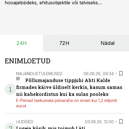
hooajatöödeks, ehitusobjektile või talviseks
lumetõrjeks. Renditraktor kuni 200 hj aitab katta
hooajalisi töötippe, ootamatuid lisatöid või asendada
ajutiselt rivist välja langenud tehnikat, ja seda ilma suuri
investeeringuid tegemata. Baltic Agro masinarent tagab
vajaliku traktori ja lisavarustuse just siis, kui töömaht
24H
72H
Nädal
on suurim ning iga töötund on oluline.
ENIMLOETUD
MAJANDUSTULEMUSED
06.08.26, 09:34
Põllumajanduse tippjuhi Ahti Kalde
firmades käive üldiselt kerkis, kasum samas
1
nii kahekordistus kui ka sulas pooleks
E-Piimast laekumata piimaraha on enam kui 1,2 miljonit
eurot
UUDISED
03.08.26, 12:00
2
Lugeja küsib: mis toimub Läti