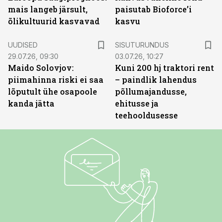
mais langeb järsult,
paisutab Bioforce’i
õlikultuurid kasvavad
kasvu
ST
UUDISED
SISUTURUNDUS
29.07.26, 09:30
03.07.26, 10:27
Maido Solovjov:
Kuni 200 hj traktori rent
piimahinna riski ei saa
– paindlik lahendus
lõputult ühe osapoole
põllumajandusse,
kanda jätta
ehitusse ja
teehooldusesse