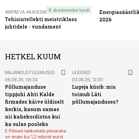
8 akadeemilist tundi
Energiasäästli
ÄRIPÄEVA AKADEEMIA
Tehisintellekti meistriklass
2026
juhtidele - vundament
HETKEL KUUM
MAJANDUSTULEMUSED
UUDISED
06.08.26, 09:34
03.08.26, 12:00
Põllumajanduse
Lugeja küsib: mis
tippjuhi Ahti Kalde
toimub Läti
firmades käive üldiselt
põllumajanduses?
kerkis, kasum samas
nii kahekordistus kui
ka sulas pooleks
E-Piimast laekumata piimaraha
on enam kui 1,2 miljonit eurot