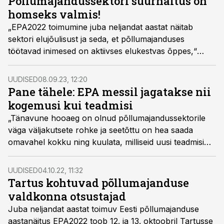
Põllumajandussektori suurnäitus on
homseks valmis!
„EPA2022 toimumine juba neljandat aastat näitab
sektori elujõulisust ja seda, et põllumajanduses
töötavad inimesed on aktiivses elukestvas õppes,“
kommenteeris Eesti Põllumajandus-Kaubanduskoja
esimees Roomet Sõrmus messi ajal toimuvat tihedat
UUDISED
08.09.23, 12:20
seminaride ja konverentside kava.
Pane tähele: EPA messil jagatakse nii
kogemusi kui teadmisi
„Tänavune hooaeg on olnud põllumajandussektorile
väga väljakutsete rohke ja seetõttu on hea saada
omavahel kokku ning kuulata, milliseid uusi teadmisi
või võtteid võeti kasutusele keerulises olukorras
toimetulekuks,“ kommenteeris Põllumajandus-
UUDISED
04.10.22, 11:32
Kaubanduskoja esimees Ants Noot selle aasta EPA
Tartus kohtuvad põllumajanduse
2023 seminaride ja konverentside fookusi.
valdkonna otsustajad
Juba neljandat aastat toimuv Eesti põllumajanduse
aastanäitus EPA2022 toob 12. ja 13. oktoobril Tartusse