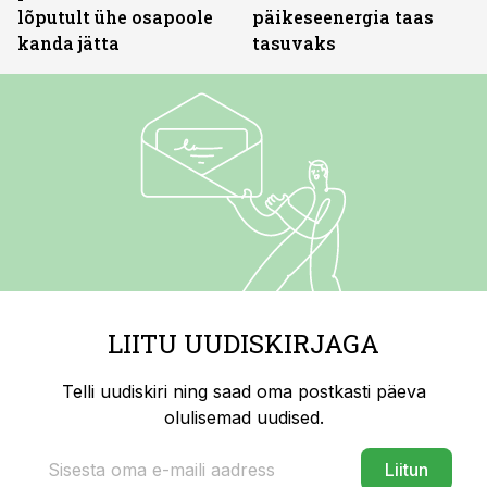
lõputult ühe osapoole
päikeseenergia taas
kanda jätta
tasuvaks
LIITU UUDISKIRJAGA
Telli uudiskiri ning saad oma postkasti päeva
olulisemad uudised.
Liitun