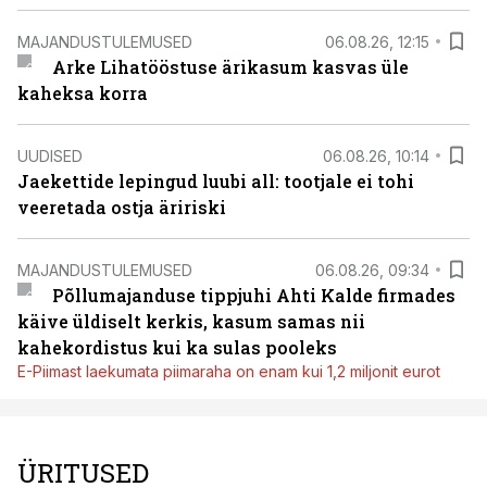
MAJANDUSTULEMUSED
06.08.26, 12:15
Arke Lihatööstuse ärikasum kasvas üle
kaheksa korra
UUDISED
06.08.26, 10:14
Jaekettide lepingud luubi all: tootjale ei tohi
veeretada ostja äririski
MAJANDUSTULEMUSED
06.08.26, 09:34
Põllumajanduse tippjuhi Ahti Kalde firmades
käive üldiselt kerkis, kasum samas nii
kahekordistus kui ka sulas pooleks
E-Piimast laekumata piimaraha on enam kui 1,2 miljonit eurot
ÜRITUSED