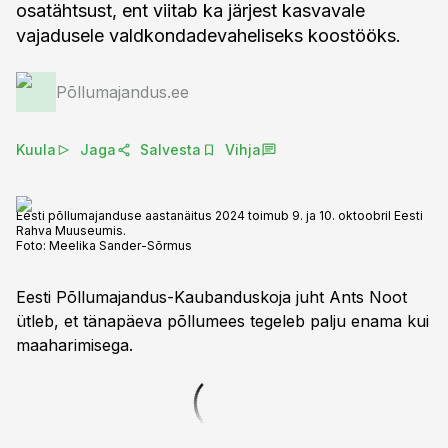
osatähtsust, ent viitab ka järjest kasvavale
vajadusele valdkondadevaheliseks koostööks.
Põllumajandus.ee
Kuula
Jaga
Salvesta
Vihja
Eesti põllumajanduse aastanäitus 2024 toimub 9. ja 10. oktoobril Eesti
Rahva Muuseumis.
Foto:
Meelika Sander-Sõrmus
Eesti Põllumajandus-Kaubanduskoja juht Ants Noot
ütleb, et tänapäeva põllumees tegeleb palju enama kui
maaharimisega.