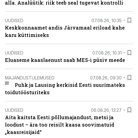
alla. Analüütik: riik teeb seal tugevat kontrolli
UUDISED
07.08.26, 10:35
Keskkonnaamet andis Järvamaal eriload kahe
karu küttimiseks
UUDISED
07.08.26, 10:31
Eluaseme kaaslaenust saab MES-i püsiv meede
MAJANDUSTULEMUSED
07.08.26, 09:30
Puhk ja Lausing kerkisid Eesti suurimateks
toidutöösturiteks
UUDISED
06.08.26, 13:27
Aita kaitsta Eesti põllumajandust, metsi ja
loodust – ära too reisilt kaasa soovimatuid
„kaasreisijaid“