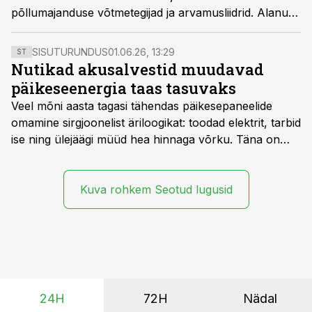
põllumajanduse võtmetegijad ja arvamusliidrid. Alanud
on registreerimine näituse raames toimuvatele
seminaridele ja konverentsidele.
SISUTURUNDUS
01.06.26, 13:29
ST
Nutikad akusalvestid muudavad
päikeseenergia taas tasuvaks
Veel mõni aasta tagasi tähendas päikesepaneelide
omamine sirgjoonelist äriloogikat: toodad elektrit, tarbid
ise ning ülejäägi müüd hea hinnaga võrku. Täna on
olukord energiaturul muutunud. Taastuvenergia
tootmisvõimsusi on lisandunud omajagu ning
päikeselistel tundidel tekib võrku suur ületootmine, mis
Kuva rohkem Seotud lugusid
surub börsihinna madalaks või isegi negatiivseks.
Seetõttu on akusalvestid muutumas nii ehitus- kui ka
põllumajandusettevõtete jaoks üheks olulisemaks
investeeringuks energialahendustes.
24H
72H
Nädal