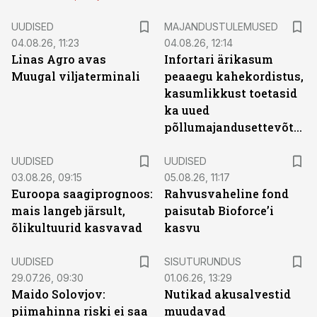
UUDISED
MAJANDUSTULEMUSED
04.08.26, 11:23
04.08.26, 12:14
Linas Agro avas
Infortari ärikasum
Muugal viljaterminali
peaaegu kahekordistus,
kasumlikkust toetasid
ka uued
põllumajandusettevõtted
UUDISED
UUDISED
03.08.26, 09:15
05.08.26, 11:17
Euroopa saagiprognoos:
Rahvusvaheline fond
mais langeb järsult,
paisutab Bioforce’i
õlikultuurid kasvavad
kasvu
ST
UUDISED
SISUTURUNDUS
29.07.26, 09:30
01.06.26, 13:29
Maido Solovjov:
Nutikad akusalvestid
piimahinna riski ei saa
muudavad