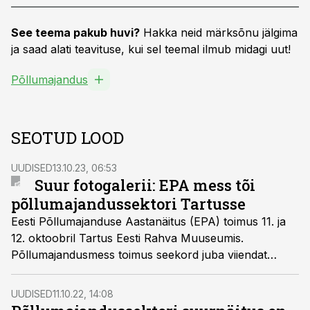
See teema pakub huvi?
Hakka neid märksõnu jälgima
ja saad alati teavituse, kui sel teemal ilmub midagi uut!
Põllumajandus
SEOTUD LOOD
UUDISED
13.10.23, 06:53
Suur fotogalerii: EPA mess tõi
põllumajandussektori Tartusse
Eesti Põllumajanduse Aastanäitus (EPA) toimus 11. ja
12. oktoobril Tartus Eesti Rahva Muuseumis.
Põllumajandusmess toimus seekord juba viiendat
aastat ja üle poolte eksponentide on olnud kohal kõik
viis aastat.
UUDISED
11.10.22, 14:08