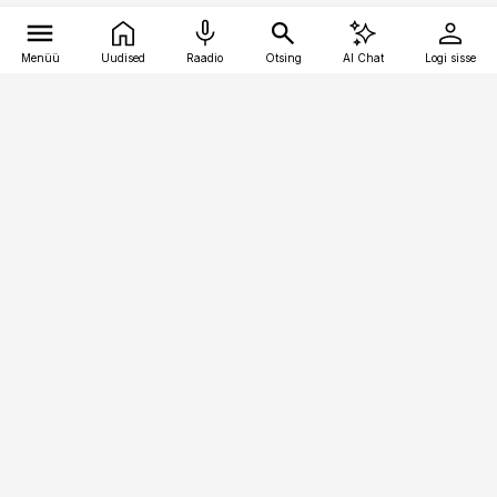
Menüü
Uudised
Raadio
Otsing
AI Chat
Logi sisse
Vana-Lõuna 39/1, 19094 Tallinn
(+372) 667 0111
pollumajandus@pollumajandus.ee
Telli
Reklaam
Firmast
Sisu kasutamisõigused
Ajakirjaniku
eetikakoodeks
Üldtingimused
Privaatsustingimused
Küpsiste poliitika
KKK
Eesti Meediaettevõtete
Eelistuste haldamine