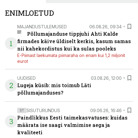
ENIMLOETUD
MAJANDUSTULEMUSED
06.08.26, 09:34
Põllumajanduse tippjuhi Ahti Kalde
firmades käive üldiselt kerkis, kasum samas
1
nii kahekordistus kui ka sulas pooleks
E-Piimast laekumata piimaraha on enam kui 1,2 miljonit
eurot
UUDISED
03.08.26, 12:00
2
Lugeja küsib: mis toimub Läti
põllumajanduses?
SISUTURUNDUS
09.06.26, 16:46
ST
Paindlikkus Eesti taimekasvatuses: kuidas
3
määrata ise saagi valmimise aega ja
kvaliteeti