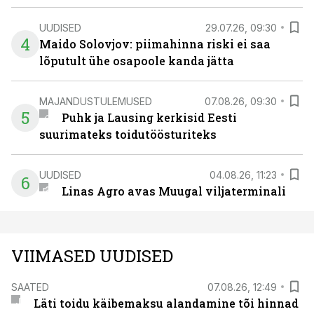
UUDISED
29.07.26, 09:30
4
Maido Solovjov: piimahinna riski ei saa
lõputult ühe osapoole kanda jätta
MAJANDUSTULEMUSED
07.08.26, 09:30
5
Puhk ja Lausing kerkisid Eesti
suurimateks toidutöösturiteks
UUDISED
04.08.26, 11:23
6
Linas Agro avas Muugal viljaterminali
VIIMASED UUDISED
SAATED
07.08.26, 12:49
Läti toidu käibemaksu alandamine tõi hinnad