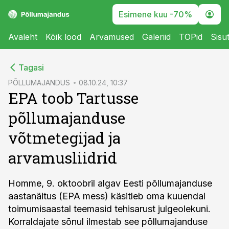
Esimene kuu -70%
Avaleht
Kõik lood
Arvamused
Galeriid
TOPid
Sisu
cebook
Tagasi
Twitter)
PÕLLUMAJANDUS
08.10.24, 10:37
EPA toob Tartusse
kedIn
põllumajanduse
ail
võtmetegijad ja
k
arvamusliidrid
Homme, 9. oktoobril algav Eesti põllumajanduse
aastanäitus (EPA mess) käsitleb oma kuuendal
toimumisaastal teemasid tehisarust julgeolekuni.
Korraldajate sõnul ilmestab see põllumajanduse