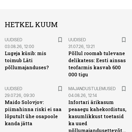
HETKEL KUUM
UUDISED
UUDISED
03.08.26, 12:00
31.07.26, 13:21
Lugeja küsib: mis
Põllul roomab tulevane
toimub Läti
delikatess: Eesti ainsas
põllumajanduses?
teofarmis kasvab 600
000 tigu
UUDISED
MAJANDUSTULEMUSED
29.07.26, 09:30
04.08.26, 12:14
Maido Solovjov:
Infortari ärikasum
piimahinna riski ei saa
peaaegu kahekordistus,
lõputult ühe osapoole
kasumlikkust toetasid
kanda jätta
ka uued
põllumajandusettevõtted