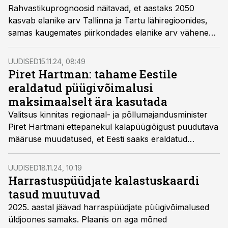
Rahvastikuprognoosid näitavad, et aastaks 2050
kasvab elanike arv Tallinna ja Tartu lähiregioonides,
samas kaugemates piirkondades elanike arv väheneb.
Värskelt tutvustatud üleriigilise planeeringu 2050
uuringud rõhutavad ulatusliku koostöö vajadust
UUDISED
15.11.24, 08:49
tasakaalustatud regionaalse Eesti nimel.
Piret Hartman: tahame Eestile
eraldatud püügivõimalusi
maksimaalselt ära kasutada
Valitsus kinnitas regionaal- ja põllumajandusminister
Piret Hartmani ettepanekul kalapüügiõigust puudutava
määruse muudatused, et Eesti saaks eraldatud
püügikvoote võimalikult efektiivselt ära kasutada.
UUDISED
18.11.24, 10:19
Harrastuspüüdjate kalastuskaardi
tasud muutuvad
2025. aastal jäävad harraspüüdjate püügivõimalused
üldjoones samaks. Plaanis on aga mõned