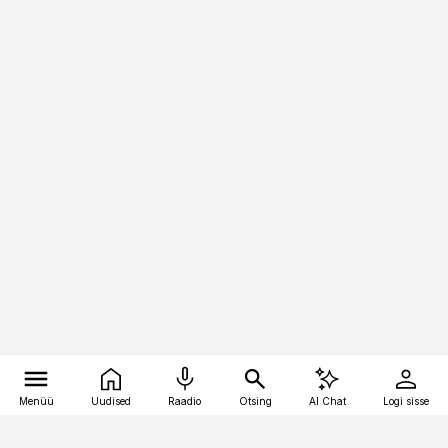
Menüü
Uudised
Raadio
Otsing
AI Chat
Logi sisse