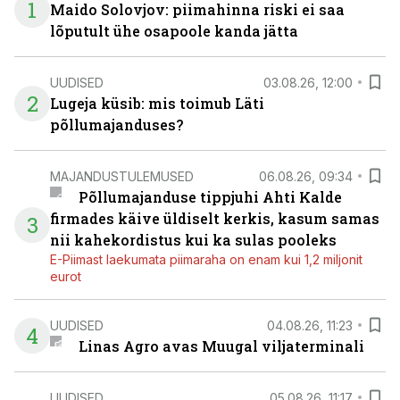
1
Maido Solovjov: piimahinna riski ei saa
lõputult ühe osapoole kanda jätta
UUDISED
03.08.26, 12:00
2
Lugeja küsib: mis toimub Läti
põllumajanduses?
MAJANDUSTULEMUSED
06.08.26, 09:34
Põllumajanduse tippjuhi Ahti Kalde
firmades käive üldiselt kerkis, kasum samas
3
nii kahekordistus kui ka sulas pooleks
E-Piimast laekumata piimaraha on enam kui 1,2 miljonit
eurot
UUDISED
04.08.26, 11:23
4
Linas Agro avas Muugal viljaterminali
UUDISED
05.08.26, 11:17