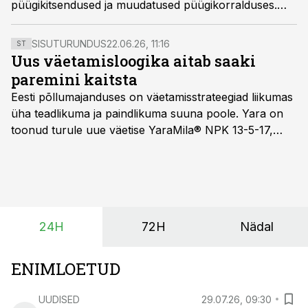
püügikitsendused ja muudatused püügikorralduses.
Olulisemate muudatustena tõstetakse harrastuskaluri
kalastuskaardi tasu ning keelatakse trollimine
SISUTURUNDUS
22.06.26, 11:16
ST
kohapüügil Pärnu lahes.
Uus väetamisloogika aitab saaki
paremini kaitsta
Eesti põllumajanduses on väetamisstrateegiad liikumas
üha teadlikuma ja paindlikuma suuna poole. Yara on
toonud turule uue väetise YaraMila® NPK 13-5-17,
mille eesmärk on mitte ainult parandada saagikust,
vaid ka muuta põllumeeste mõtteviisi väetamise
ajastuse ja koguste osas.
24H
72H
Nädal
ENIMLOETUD
UUDISED
29.07.26, 09:30