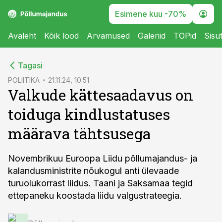
Esimene kuu -70%
Avaleht
Kõik lood
Arvamused
Galeriid
TOPid
Sisu
cebook
Tagasi
Twitter)
POLIITIKA
21.11.24, 10:51
Valkude kättesaadavus on
kedIn
toiduga kindlustatuses
ail
määrava tähtsusega
k
Novembrikuu Euroopa Liidu põllumajandus- ja
kalandusministrite nõukogul anti ülevaade
turuolukorrast liidus. Taani ja Saksamaa tegid
ettepaneku koostada liidu valgustrateegia.