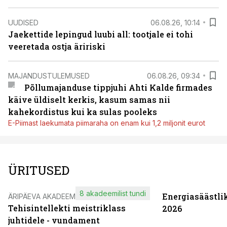
UUDISED
06.08.26, 10:14
Jaekettide lepingud luubi all: tootjale ei tohi
veeretada ostja äririski
MAJANDUSTULEMUSED
06.08.26, 09:34
Põllumajanduse tippjuhi Ahti Kalde firmades
käive üldiselt kerkis, kasum samas nii
kahekordistus kui ka sulas pooleks
E-Piimast laekumata piimaraha on enam kui 1,2 miljonit eurot
ÜRITUSED
8 akadeemilist tundi
Energiasäästli
ÄRIPÄEVA AKADEEMIA
Tehisintellekti meistriklass
2026
juhtidele - vundament