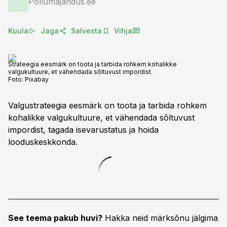
Põllumajandus.ee
Kuula
Jaga
Salvesta
Vihja
Strateegia eesmärk on toota ja tarbida rohkem kohalikke
valgukultuure, et vähendada sõltuvust impordist.
Foto:
Pixabay
Valgustrateegia eesmärk on toota ja tarbida rohkem
kohalikke valgukultuure, et vähendada sõltuvust
impordist, tagada isevarustatus ja hoida
looduskeskkonda.
See teema pakub huvi?
Hakka neid märksõnu jälgima