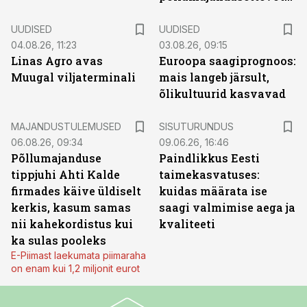
UUDISED
UUDISED
04.08.26, 11:23
03.08.26, 09:15
Linas Agro avas
Euroopa saagiprognoos:
Muugal viljaterminali
mais langeb järsult,
õlikultuurid kasvavad
ST
MAJANDUSTULEMUSED
SISUTURUNDUS
06.08.26, 09:34
09.06.26, 16:46
Põllumajanduse
Paindlikkus Eesti
tippjuhi Ahti Kalde
taimekasvatuses:
firmades käive üldiselt
kuidas määrata ise
kerkis, kasum samas
saagi valmimise aega ja
nii kahekordistus kui
kvaliteeti
ka sulas pooleks
E-Piimast laekumata piimaraha
on enam kui 1,2 miljonit eurot