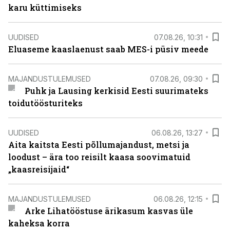
karu küttimiseks
UUDISED
07.08.26, 10:31
Eluaseme kaaslaenust saab MES-i püsiv meede
MAJANDUSTULEMUSED
07.08.26, 09:30
Puhk ja Lausing kerkisid Eesti suurimateks
toidutöösturiteks
UUDISED
06.08.26, 13:27
Aita kaitsta Eesti põllumajandust, metsi ja
loodust – ära too reisilt kaasa soovimatuid
„kaasreisijaid“
MAJANDUSTULEMUSED
06.08.26, 12:15
Arke Lihatööstuse ärikasum kasvas üle
kaheksa korra