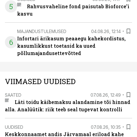
5
Rahvusvaheline fond paisutab Bioforce’i
kasvu
MAJANDUSTULEMUSED
04.08.26, 12:14
Infortari ärikasum peaaegu kahekordistus,
6
kasumlikkust toetasid ka uued
põllumajandusettevõtted
VIIMASED UUDISED
SAATED
07.08.26, 12:49
Läti toidu käibemaksu alandamine tõi hinnad
alla. Analüütik: riik teeb seal tugevat kontrolli
UUDISED
07.08.26, 10:35
Keskkonnaamet andis Järvamaal eriload kahe