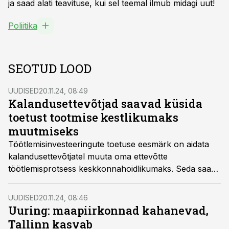
ja saad alati teavituse, kui sel teemal ilmub midagi uut!
Poliitika
SEOTUD LOOD
UUDISED
20.11.24, 08:49
Kalandusettevõtjad saavad küsida
toetust tootmise kestlikumaks
muutmiseks
Töötlemisinvesteeringute toetuse eesmärk on aidata
kalandusettevõtjatel muuta oma ettevõtte
töötlemisprotsess keskkonnahoidlikumaks. Seda saab
teha nii digitaliseerimise, säästvamatele ja taastuvatele
energiaallikatele ülemineku kui ka ressursitõhususe
UUDISED
20.11.24, 08:46
suurendamise teel. Taotlusvoor avaneb 2025. aasta
Uuring: maapiirkonnad kahanevad,
veebruaris.
Tallinn kasvab