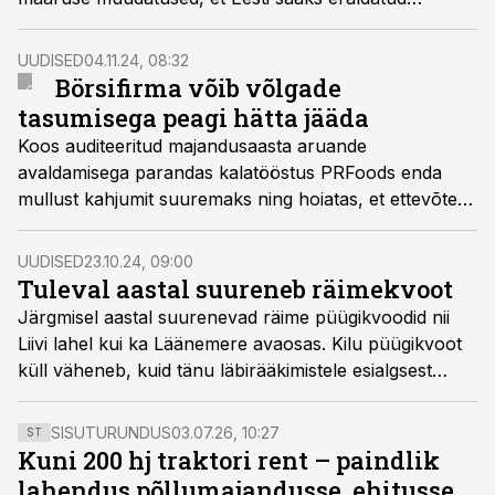
püügikvoote võimalikult efektiivselt ära kasutada.
UUDISED
04.11.24, 08:32
Börsifirma võib võlgade
tasumisega peagi hätta jääda
Koos auditeeritud majandusaasta aruande
avaldamisega parandas kalatööstus PRFoods enda
mullust kahjumit suuremaks ning hoiatas, et ettevõte ei
pruugi suuta oma võlgasid tasuda.
UUDISED
23.10.24, 09:00
Tuleval aastal suureneb räimekvoot
Järgmisel aastal suurenevad räime püügikvoodid nii
Liivi lahel kui ka Läänemere avaosas. Kilu püügikvoot
küll väheneb, kuid tänu läbirääkimistele esialgsest
ettepanekust vähem. Soome lahe lõhe püügikvoodi
vähendamist õnnestus vältida.
SISUTURUNDUS
03.07.26, 10:27
ST
Kuni 200 hj traktori rent – paindlik
lahendus põllumajandusse, ehitusse