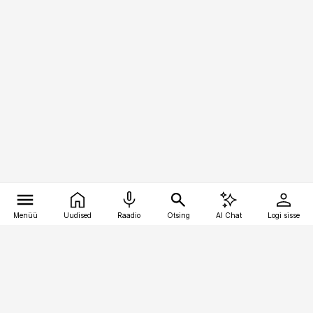
Menüü
Uudised
Raadio
Otsing
AI Chat
Logi sisse
Vana-Lõuna 39/1, 19094 Tallinn
(+372) 667 0111