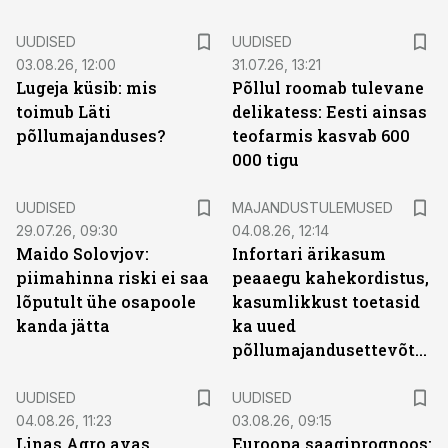
UUDISED
UUDISED
03.08.26, 12:00
31.07.26, 13:21
Lugeja küsib: mis
Põllul roomab tulevane
toimub Läti
delikatess: Eesti ainsas
põllumajanduses?
teofarmis kasvab 600
000 tigu
UUDISED
MAJANDUSTULEMUSED
29.07.26, 09:30
04.08.26, 12:14
Maido Solovjov:
Infortari ärikasum
piimahinna riski ei saa
peaaegu kahekordistus,
lõputult ühe osapoole
kasumlikkust toetasid
kanda jätta
ka uued
põllumajandusettevõtted
UUDISED
UUDISED
04.08.26, 11:23
03.08.26, 09:15
Linas Agro avas
Euroopa saagiprognoos: