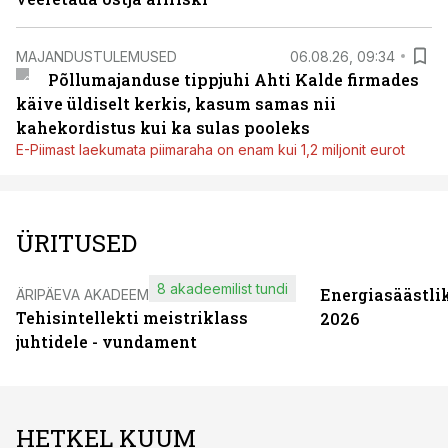
MAJANDUSTULEMUSED
06.08.26, 09:34
Põllumajanduse tippjuhi Ahti Kalde firmades
käive üldiselt kerkis, kasum samas nii
kahekordistus kui ka sulas pooleks
E-Piimast laekumata piimaraha on enam kui 1,2 miljonit eurot
ÜRITUSED
8 akadeemilist tundi
Energiasäästli
ÄRIPÄEVA AKADEEMIA
Tehisintellekti meistriklass
2026
juhtidele - vundament
HETKEL KUUM