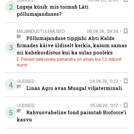
2
Lugeja küsib: mis toimub Läti
põllumajanduses?
MAJANDUSTULEMUSED
06.08.26, 09:34
Põllumajanduse tippjuhi Ahti Kalde
firmades käive üldiselt kerkis, kasum samas
3
nii kahekordistus kui ka sulas pooleks
E-Piimast laekumata piimaraha on enam kui 1,2 miljonit
eurot
UUDISED
04.08.26, 11:23
4
Linas Agro avas Muugal viljaterminali
UUDISED
05.08.26, 11:17
5
Rahvusvaheline fond paisutab Bioforce’i
kasvu