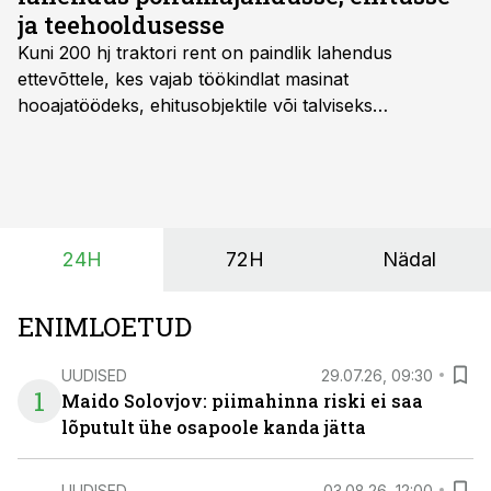
ja teehooldusesse
Kuni 200 hj traktori rent
on paindlik lahendus
ettevõttele, kes vajab töökindlat masinat
hooajatöödeks, ehitusobjektile või talviseks
lumetõrjeks. Renditraktor kuni 200 hj aitab katta
hooajalisi töötippe, ootamatuid lisatöid või asendada
ajutiselt rivist välja langenud tehnikat, ja seda ilma suuri
investeeringuid tegemata. Baltic Agro masinarent tagab
vajaliku traktori ja lisavarustuse just siis, kui töömaht
24H
72H
Nädal
on suurim ning iga töötund on oluline.
ENIMLOETUD
UUDISED
29.07.26, 09:30
1
Maido Solovjov: piimahinna riski ei saa
lõputult ühe osapoole kanda jätta
UUDISED
03.08.26, 12:00