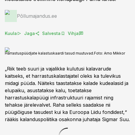
Põllumajandus.ee
Kuula
Jaga
Salvesta
Vihja
Harrastuspüüdjate kalastuskaardi tasud muutuvad.
Foto:
Arno Mikkor
„Riik teeb suuri ja vajalikke kulutusi kalavarude
kaitseks, et harrastuskalastajatel oleks ka tulevikus
midagi püüda. Näiteks taastatakse kalade kudealasid ja
elupaiku, asustatakse kalu, toetatakse
harrastuskalapüügi infrastruktuuri rajamist ning
tehakse järelevalvet. Raha selleks saadakse nii
püügiõiguse tasudest kui ka Euroopa Liidu fondidest,“
rääkis kalanduspoliitika osakonna juhataja Sigmar Suu.