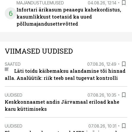
MAJANDUSTULEMUSED
04.08.26, 12:14
Infortari ärikasum peaaegu kahekordistus,
6
kasumlikkust toetasid ka uued
põllumajandusettevõtted
VIIMASED UUDISED
SAATED
07.08.26, 12:49
Läti toidu käibemaksu alandamine tõi hinnad
alla. Analüütik: riik teeb seal tugevat kontrolli
UUDISED
07.08.26, 10:35
Keskkonnaamet andis Järvamaal eriload kahe
karu küttimiseks
UUDISED
07.08.26, 10:31