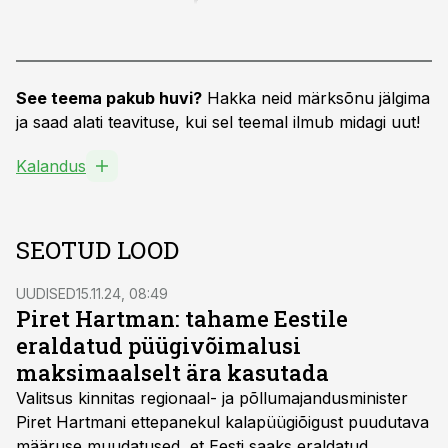
See teema pakub huvi?
Hakka neid märksõnu jälgima
ja saad alati teavituse, kui sel teemal ilmub midagi uut!
Kalandus
SEOTUD LOOD
UUDISED
15.11.24, 08:49
Piret Hartman: tahame Eestile
eraldatud püügivõimalusi
maksimaalselt ära kasutada
Valitsus kinnitas regionaal- ja põllumajandusminister
Piret Hartmani ettepanekul kalapüügiõigust puudutava
määruse muudatused, et Eesti saaks eraldatud