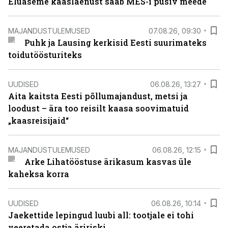
Eluaseme kaaslaenust saab MES-i püsiv meede
MAJANDUSTULEMUSED
07.08.26, 09:30
Puhk ja Lausing kerkisid Eesti suurimateks
toidutöösturiteks
UUDISED
06.08.26, 13:27
Aita kaitsta Eesti põllumajandust, metsi ja
loodust – ära too reisilt kaasa soovimatuid
„kaasreisijaid“
MAJANDUSTULEMUSED
06.08.26, 12:15
Arke Lihatööstuse ärikasum kasvas üle
kaheksa korra
UUDISED
06.08.26, 10:14
Jaekettide lepingud luubi all: tootjale ei tohi
veeretada ostja äririski