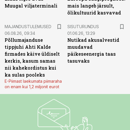
Muugal viljaterminali
mais langeb järsult,
õlikultuurid kasvavad
ST
MAJANDUSTULEMUSED
SISUTURUNDUS
06.08.26, 09:34
01.06.26, 13:29
Põllumajanduse
Nutikad akusalvestid
tippjuhi Ahti Kalde
muudavad
firmades käive üldiselt
päikeseenergia taas
kerkis, kasum samas
tasuvaks
nii kahekordistus kui
ka sulas pooleks
E-Piimast laekumata piimaraha
on enam kui 1,2 miljonit eurot