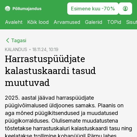
Esimene kuu -70%
Avaleht
Kõik lood
Arvamused
Galeriid
TOPid
Sisu
cebook
Tagasi
Twitter)
KALANDUS
18.11.24, 10:19
Harrastuspüüdjate
kedIn
kalastuskaardi tasud
ail
muutuvad
k
2025. aastal jäävad harraspüüdjate
püügivõimalused üldjoones samaks. Plaanis on
aga mõned püügikitsendused ja muudatused
püügikorralduses. Olulisemate muudatustena
tõstetakse harrastuskaluri kalastuskaardi tasu ning
keelatakse trollimine kohapüügil Pärnu lahes.