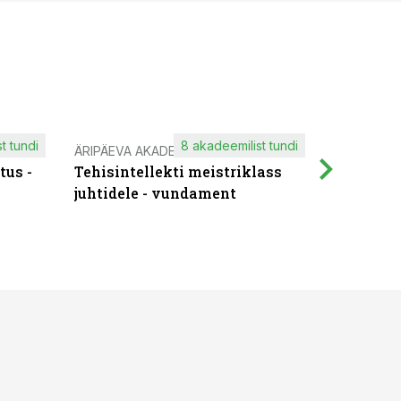
t tundi
8 akadeemilist tundi
ÄRIPÄEVA AKADEEMIA
IT KOOLIT
tus -
Tehisintellekti meistriklass
Muutuste
juhtidele - vundament
praktilis