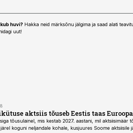
kub huvi?
Hakka neid märksõnu jälgima ja saad alati teavitu
idagi uut!
38
ikütuse aktsiis tõuseb Eestis taas Euroopa
isiga tõusulainel, mis kestab 2027. aastani, mil aktsiisimäär 
rel koguni neljandale kohale, kusjuures Soome aktsiisile jää