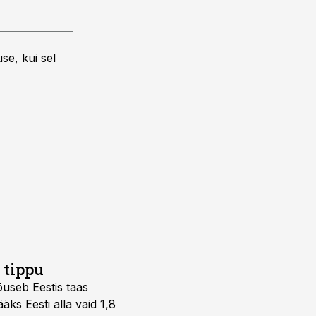
se, kui sel
 tippu
tõuseb Eestis taas
ks Eesti alla vaid 1,8