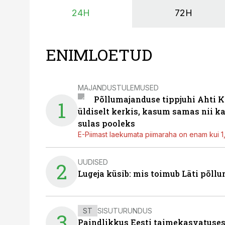
24H
72H
ENIMLOETUD
MAJANDUSTULEMUSED
Põllumajanduse tippjuhi Ahti K
1
üldiselt kerkis, kasum samas nii k
sulas pooleks
E-Piimast laekumata piimaraha on enam kui 1,2
UUDISED
2
Lugeja küsib: mis toimub Läti põll
ST
SISUTURUNDUS
3
Paindlikkus Eesti taimekasvatuses