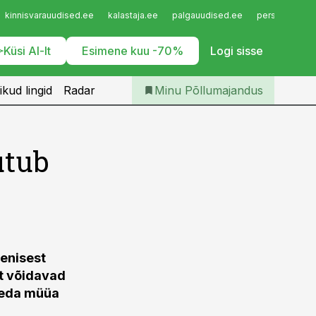
Iseteenindus
kinnisvarauudised.ee
kalastaja.ee
palgauudised.ee
personaliuudi
Telli Põllumajandus
Küsi AI-lt
Esimene kuu -70%
Logi sisse
ikud lingid
Radar
Minu Põllumajandus
utub
senisest
st võidavad
 seda müüa