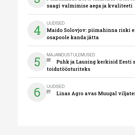
saagi valmimise aega ja kvaliteeti
UUDISED
4
Maido Solovjov: piimahinna riski ei
osapoole kanda jätta
MAJANDUSTULEMUSED
5
Puhk ja Lausing kerkisid Eesti
toidutöösturiteks
UUDISED
6
Linas Agro avas Muugal viljate