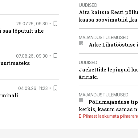
UUDISED
Aita kaitsta Eesti põllu
kaasa soovimatuid „kaa
29.07.26, 09:30
 saa lõputult ühe
MAJANDUSTULEMUSED
Arke Lihatööstuse 
07.08.26, 09:30
UUDISED
 suurimateks
Jaekettide lepingud luub
äririski
04.08.26, 11:23
MAJANDUSTULEMUSED
rminali
Põllumajanduse tip
kerkis, kasum samas ni
E-Piimast laekumata piimaraha