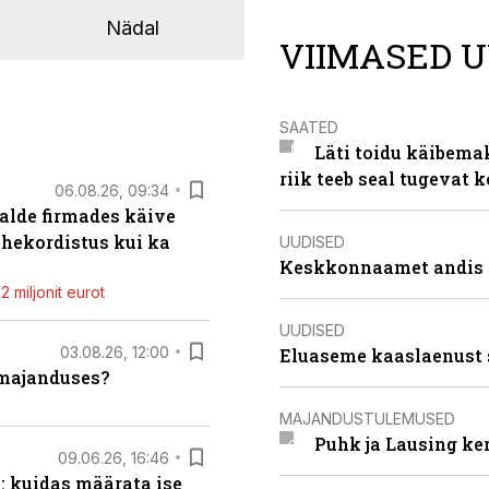
Nädal
VIIMASED U
SAATED
Läti toidu käibema
riik teeb seal tugevat k
06.08.26, 09:34
alde firmades käive
ahekordistus kui ka
UUDISED
Keskkonnaamet andis J
 miljonit eurot
UUDISED
03.08.26, 12:00
Eluaseme kaaslaenust 
umajanduses?
MAJANDUSTULEMUSED
Puhk ja Lausing ke
09.06.26, 16:46
: kuidas määrata ise