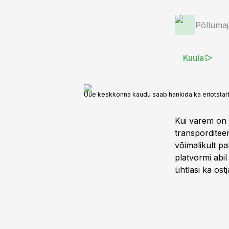
Põlluma
Kuula
Uue keskkonna kaudu saab hankida ka eriotstarbe
Kui varem on 
transporditee
võimalikult p
platvormi abi
ühtlasi ka ostj