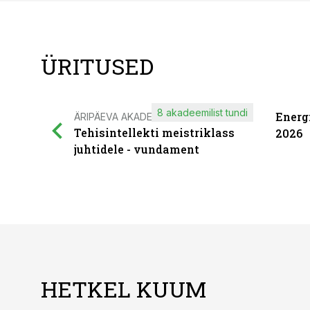
ÜRITUSED
8 akadeemilist tundi
Energ
ÄRIPÄEVA AKADEEMIA
Tehisintellekti meistriklass
2026
juhtidele - vundament
HETKEL KUUM