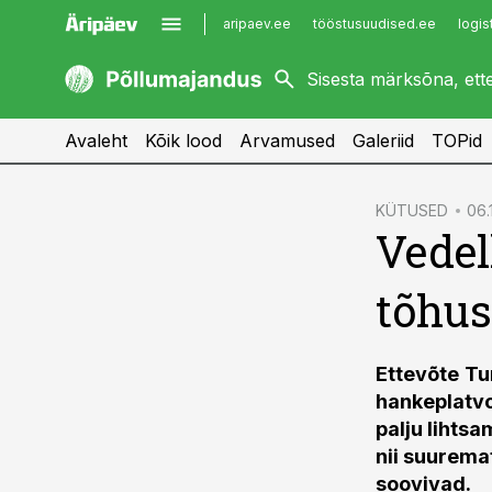
aripaev.ee
tööstusuudised.ee
logis
kaubandus.ee
imelineajalugu.ee
kinnisvarauudised.ee
imelineteadus.ee
Avaleht
Kõik lood
Arvamused
Galeriid
TOPid
cebook
KÜTUSED
06.
Vede
Twitter)
kedIn
tõhu
ail
k
Ettevõte
Tu
hankeplatvo
palju lihts
nii suurema
soovivad.