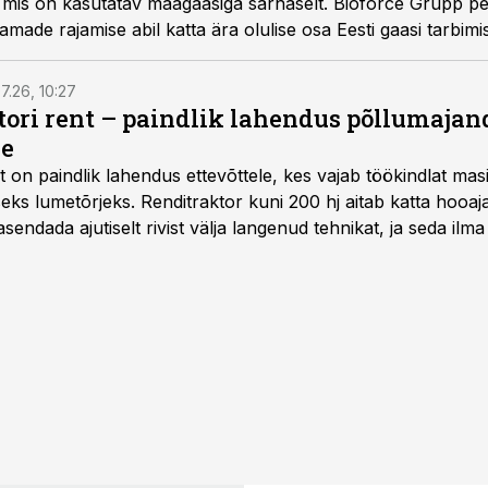
 mis on kasutatav maagaasiga sarnaselt. Bioforce Grupp pe
amade rajamise abil katta ära olulise osa Eesti gaasi tarbimi
kse surugaasi konteinerites AS Tallinna Linnatranspordi bus
7.26, 10:27
ktori rent – paindlik lahendus põllumajan
se
t
on paindlik lahendus ettevõttele, kes vajab töökindlat ma
iseks lumetõrjeks. Renditraktor kuni 200 hj aitab katta hooajal
asendada ajutiselt rivist välja langenud tehnikat, ja seda ilm
asinarent tagab vajaliku traktori ja lisavarustuse just siis,
line.