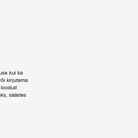
use kui ka
õi kirjutama
s loodud
aks, säästes