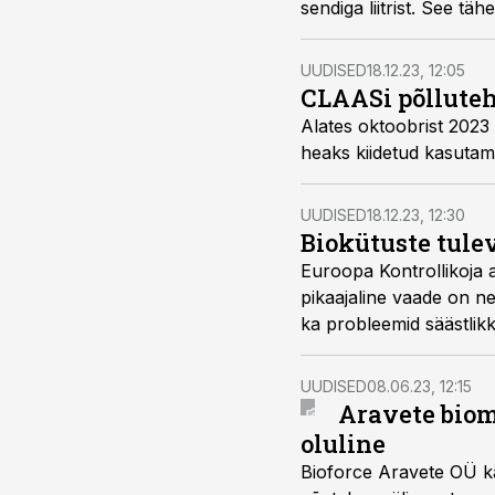
sendiga liitrist. See tä
100 miljonit eurot enam
UUDISED
18.12.23, 12:05
CLAASi põlluteh
Alates oktoobrist 2023
heaks kiidetud kasutam
UUDISED
18.12.23, 12:30
Biokütuste tule
Euroopa Kontrollikoja a
pikaajaline vaade on ne
ka probleemid säästlik
UUDISED
08.06.23, 12:15
Aravete biom
oluline
Bioforce Aravete OÜ kä