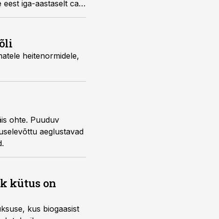
e eest iga-aastaselt ca
õli
atele heitenormidele,
äis ohte. Puuduv
tuselevõttu aeglustavad
d.
k kütus on
ksuse, kus biogaasist