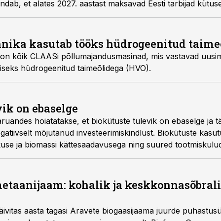
hendab, et alates 2027. aastast maksavad Eesti tarbijad kütus
, kirjutab ASi Terminal juhatuse liige Alan Vaht.
nika kasutab tööks hüdrogeenitud taime
 on kõik CLAASi põllumajandusmasinad, mis vastavad uusim
iseks hüdrogeenitud taimeõlidega (HVO).
vik on ebaselge
ruandes hoiatatakse, et biokütuste tulevik on ebaselge ja t
gatiivselt mõjutanud investeerimiskindlust. Biokütuste kasu
kuse ja biomassi kättesaadavusega ning suured tootmiskulu
etaanijaam: kohalik ja keskkonnasõbrali
ivitas aasta tagasi Aravete biogaasijaama juurde puhastusü