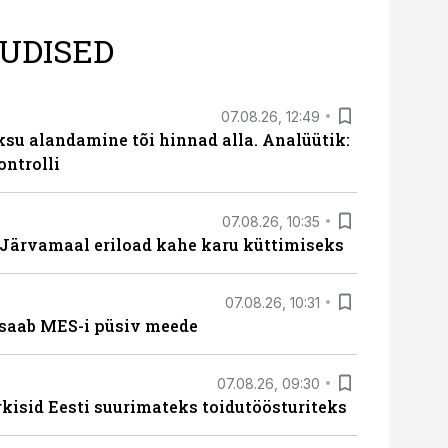
UDISED
07.08.26, 12:49
ksu alandamine tõi hinnad alla. Analüütik:
ontrolli
07.08.26, 10:35
ärvamaal eriload kahe karu küttimiseks
07.08.26, 10:31
saab MES-i püsiv meede
07.08.26, 09:30
rkisid Eesti suurimateks toidutöösturiteks