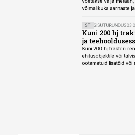
võetakse välja metaan,
võimalikuks sarnaste ja
biometaan transpordita
ST
SISUTURUNDUS
03.0
Kuni 200 hj tra
ja teehoolduses
Kuni 200 hj traktori ren
ehitusobjektile või talv
ootamatuid lisatöid või 
tegemata. Baltic Agro m
ning iga töötund on olu