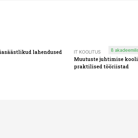
8 akadeemilis
iasäästlikud lahendused
IT KOOLITUS
Muutuste juhtimise kooli
praktilised tööriistad