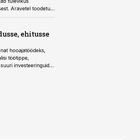
ab tulevikus
sest. Aravetel toodetud
sidele.
dusse, ehitusse
sinat hooajatöödeks,
isi töötippe,
a suuri investeeringuid
 kui töömaht on suurim