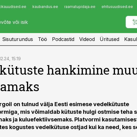
tikauudised.ee
kaubandus.ee
raamatupidaja.ee
ehitusuudised.ee
Infopank
Radar
Sisuturundus
Töö
Podcastid
Videod
Üritused
Kasul
12.24, 15:19
lkütuste hankimine mu
samaks
rgoil
on tulnud välja Eesti esimese vedelkütuste
rmiga, mis võimaldab kütuste hulgi ostmise teha 
amaks ja kuluefektiivsemaks. Platvormi kasutamise
tes kogustes vedelkütuse ostjad kui ka need, kes