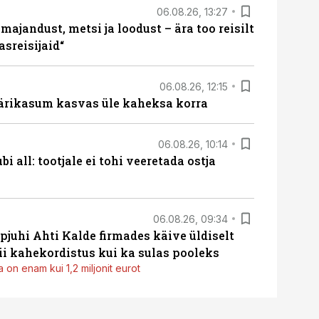
06.08.26, 13:27
majandust, metsi ja loodust – ära too reisilt
sreisijaid“
06.08.26, 12:15
ärikasum kasvas üle kaheksa korra
06.08.26, 10:14
i all: tootjale ei tohi veeretada ostja
06.08.26, 09:34
pjuhi Ahti Kalde firmades käive üldiselt
i kahekordistus kui ka sulas pooleks
 on enam kui 1,2 miljonit eurot