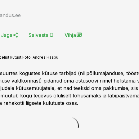
jandus.ee
Jaga
Salvesta
Vihja
list kütust.
Foto:
Andres Haabu
suurtes kogustes kütuse tarbijad (nii põllumajanduse, tööst
nuse valdkonnast) pidanud oma ostusoovi nimel helistama v
aljudele kütusemüüjatele, et nad teeksid oma pakkumise, sii
l muutub kogu tegevus oluliselt tõhusamaks ja läbipaistvam
a rahakotti liigsete kulutuste osas.