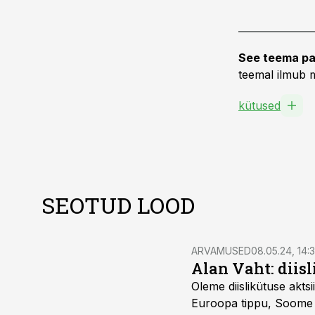
See teema pa
teemal ilmub m
kütused
SEOTUD LOOD
ARVAMUSED
08.05.24, 14:
Alan Vaht: diisl
Oleme diislikütuse aktsi
Euroopa tippu, Soome jä