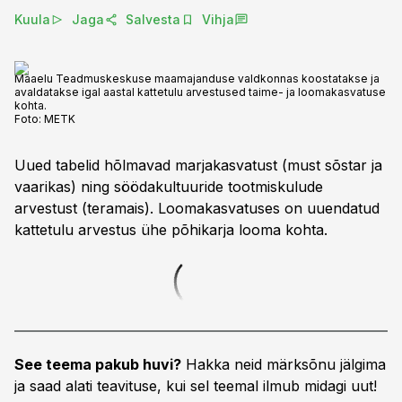
Kuula
Jaga
Salvesta
Vihja
Maaelu Teadmuskeskuse maamajanduse valdkonnas koostatakse ja
avaldatakse igal aastal kattetulu arvestused taime- ja loomakasvatuse
kohta.
Foto:
METK
Uued tabelid hõlmavad marjakasvatust (must sõstar ja
vaarikas) ning söödakultuuride tootmiskulude
arvestust (teramais). Loomakasvatuses on uuendatud
kattetulu arvestus ühe põhikarja looma kohta.
See teema pakub huvi?
Hakka neid märksõnu jälgima
ja saad alati teavituse, kui sel teemal ilmub midagi uut!