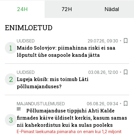
24H
72H
Nädal
ENIMLOETUD
UUDISED
29.07.26, 09:30
1
Maido Solovjov: piimahinna riski ei saa
lõputult ühe osapoole kanda jätta
UUDISED
03.08.26, 12:00
2
Lugeja küsib: mis toimub Läti
põllumajanduses?
MAJANDUSTULEMUSED
06.08.26, 09:34
Põllumajanduse tippjuhi Ahti Kalde
firmades käive üldiselt kerkis, kasum samas
3
nii kahekordistus kui ka sulas pooleks
E-Piimast laekumata piimaraha on enam kui 1,2 miljonit