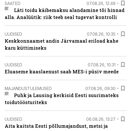
SAATED
07.08.26, 12:49
Läti toidu käibemaksu alandamine tõi hinnad
alla. Analüütik: riik teeb seal tugevat kontrolli
UUDISED
07.08.26, 10:35
Keskkonnaamet andis Järvamaal eriload kahe
karu küttimiseks
UUDISED
07.08.26, 10:31
Eluaseme kaaslaenust saab MES-i püsiv meede
MAJANDUSTULEMUSED
07.08.26, 09:30
Puhk ja Lausing kerkisid Eesti suurimateks
toidutöösturiteks
UUDISED
06.08.26, 13:27
Aita kaitsta Eesti põllumajandust, metsi ja