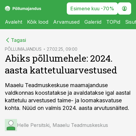
Esimene kuu -70%
Avaleht
Kõik lood
Arvamused
Galeriid
TOPid
Sisu
cebook
Tagasi
Twitter)
PÕLLUMAJANDUS
27.02.25, 09:00
Abiks põllumehele: 2024.
kedIn
aasta kattetuluarvestused
ail
k
Maaelu Teadmuskeskuse maamajanduse
valdkonnas koostatakse ja avaldatakse igal aastal
kattetulu arvestused taime- ja loomakasvatuse
kohta. Nüüd on valmis 2024. aasta arvutusnäited.
Helle Persitski, Maaelu Teadmuskeskus