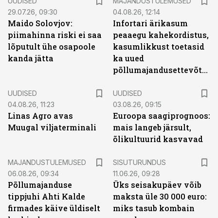
UUDISED
MAJANDUSTULEMUSED
29.07.26, 09:30
04.08.26, 12:14
Maido Solovjov:
Infortari ärikasum
piimahinna riski ei saa
peaaegu kahekordistus,
lõputult ühe osapoole
kasumlikkust toetasid
kanda jätta
ka uued
põllumajandusettevõtted
UUDISED
UUDISED
04.08.26, 11:23
03.08.26, 09:15
Linas Agro avas
Euroopa saagiprognoos:
Muugal viljaterminali
mais langeb järsult,
õlikultuurid kasvavad
ST
MAJANDUSTULEMUSED
SISUTURUNDUS
06.08.26, 09:34
11.06.26, 09:28
Põllumajanduse
Üks seisakupäev võib
tippjuhi Ahti Kalde
maksta üle 30 000 euro:
firmades käive üldiselt
miks tasub kombain