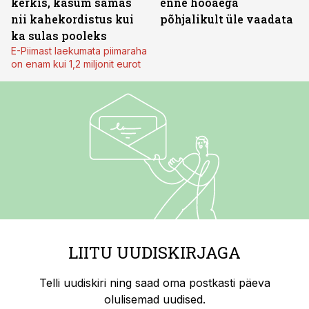
kerkis, kasum samas
enne hooaega
nii kahekordistus kui
põhjalikult üle vaadata
ka sulas pooleks
E-Piimast laekumata piimaraha
on enam kui 1,2 miljonit eurot
LIITU UUDISKIRJAGA
Telli uudiskiri ning saad oma postkasti päeva
olulisemad uudised.