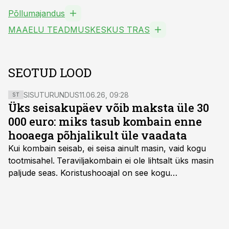
Põllumajandus
MAAELU TEADMUSKESKUS TRAS
SEOTUD LOOD
SISUTURUNDUS
11.06.26, 09:28
ST
Üks seisakupäev võib maksta üle 30
000 euro: miks tasub kombain enne
hooaega põhjalikult üle vaadata
Kui kombain seisab, ei seisa ainult masin, vaid kogu
tootmisahel.
Teraviljakombain ei ole lihtsalt üks masin
paljude seas. Koristushooajal on see kogu
tootmisprotsessi kõige kriitilisem lüli. Kui külv,
taimekaitse ja väetamine jaotuvad kuude peale, siis
saagi kättesaamine ja realiseerimine toimub sageli väga
lühikese ajavahemiku jooksul – kõigest 2-4 nädalaga.