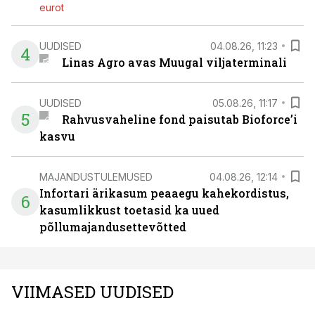
eurot
UUDISED
04.08.26, 11:23
4
Linas Agro avas Muugal viljaterminali
UUDISED
05.08.26, 11:17
5
Rahvusvaheline fond paisutab Bioforce’i
kasvu
MAJANDUSTULEMUSED
04.08.26, 12:14
Infortari ärikasum peaaegu kahekordistus,
6
kasumlikkust toetasid ka uued
põllumajandusettevõtted
VIIMASED UUDISED