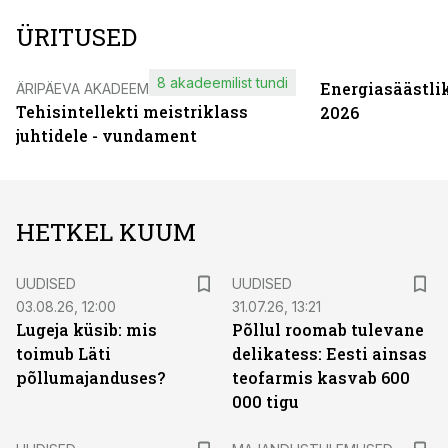
ÜRITUSED
8 akadeemilist tundi
Energiasäästli
ÄRIPÄEVA AKADEEMIA
Tehisintellekti meistriklass
2026
juhtidele - vundament
HETKEL KUUM
UUDISED
UUDISED
03.08.26, 12:00
31.07.26, 13:21
Lugeja küsib: mis
Põllul roomab tulevane
toimub Läti
delikatess: Eesti ainsas
põllumajanduses?
teofarmis kasvab 600
000 tigu