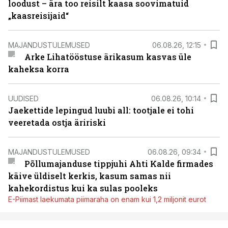
loodust – ära too reisilt kaasa soovimatuid
„kaasreisijaid“
MAJANDUSTULEMUSED
06.08.26, 12:15
Arke Lihatööstuse ärikasum kasvas üle
kaheksa korra
UUDISED
06.08.26, 10:14
Jaekettide lepingud luubi all: tootjale ei tohi
veeretada ostja äririski
MAJANDUSTULEMUSED
06.08.26, 09:34
Põllumajanduse tippjuhi Ahti Kalde firmades
käive üldiselt kerkis, kasum samas nii
kahekordistus kui ka sulas pooleks
E-Piimast laekumata piimaraha on enam kui 1,2 miljonit eurot