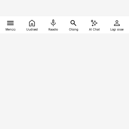
Menüü
Uudised
Raadio
Otsing
AI Chat
Logi sisse
Vana-Lõuna 39/1, 19094 Tallinn
(+372) 667 0111
pollumajandus@pollumajandus.ee
Telli
Reklaam
Firmast
Sisu kasutamisõigused
Ajakirjaniku
eetikakoodeks
Üldtingimused
Privaatsustingimused