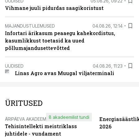
UUDISED
05.08.26, 09:22
Vihmane juuli pidurdas saagikoristust
MAJANDUSTULEMUSED
04.08.26, 12:14
Infortari ärikasum peaaegu kahekordistus,
kasumlikkust toetasid ka uued
põllumajandusettevõtted
UUDISED
04.08.26, 11:23
Linas Agro avas Muugal viljaterminali
ÜRITUSED
8 akadeemilist tundi
Energiasäästli
ÄRIPÄEVA AKADEEMIA
Tehisintellekti meistriklass
2026
juhtidele - vundament