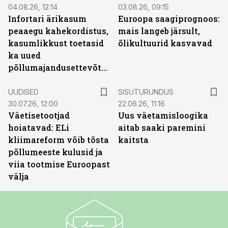
04.08.26, 12:14
03.08.26, 09:15
Infortari ärikasum
Euroopa saagiprognoos:
peaaegu kahekordistus,
mais langeb järsult,
kasumlikkust toetasid
õlikultuurid kasvavad
ka uued
põllumajandusettevõtted
ST
UUDISED
SISUTURUNDUS
30.07.26, 12:00
22.06.26, 11:16
Väetisetootjad
Uus väetamisloogika
hoiatavad: ELi
aitab saaki paremini
kliimareform võib tõsta
kaitsta
põllumeeste kulusid ja
viia tootmise Euroopast
välja