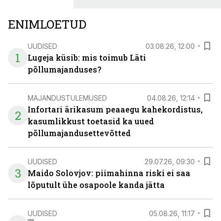
investeeringuks energialahendustes.
ENIMLOETUD
UUDISED
03.08.26, 12:00
1
Lugeja küsib: mis toimub Läti
põllumajanduses?
MAJANDUSTULEMUSED
04.08.26, 12:14
Infortari ärikasum peaaegu kahekordistus,
2
kasumlikkust toetasid ka uued
põllumajandusettevõtted
UUDISED
29.07.26, 09:30
3
Maido Solovjov: piimahinna riski ei saa
lõputult ühe osapoole kanda jätta
UUDISED
05.08.26, 11:17