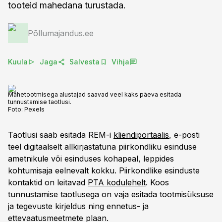
tooteid mahedana turustada.
Põllumajandus.ee
Kuula
Jaga
Salvesta
Vihja
Mahetootmisega alustajad saavad veel kaks päeva esitada
tunnustamise taotlusi.
Foto:
Pexels
Taotlusi saab esitada REM-i
kliendiportaalis
, e-posti
teel digitaalselt allkirjastatuna piirkondliku esinduse
ametnikule või esinduses kohapeal, leppides
kohtumisaja eelnevalt kokku. Piirkondlike esinduste
kontaktid on leitavad
PTA kodulehelt
. Koos
tunnustamise taotlusega on vaja esitada tootmisüksuse
ja tegevuste kirjeldus ning ennetus- ja
ettevaatusmeetmete plaan.