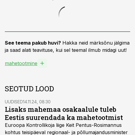
See teema pakub huvi?
Hakka neid märksõnu jälgima
ja saad alati teavituse, kui sel teemal ilmub midagi uut!
mahetootmine
SEOTUD LOOD
UUDISED
14.11.24, 08:30
Lisaks mahemaa osakaalule tuleb
Eestis suurendada ka mahetootmist
Euroopa Kontrollikoja liige Keit Pentus-Rosimannus
kohtus teisipäeval regionaal- ja põllumajandusminister