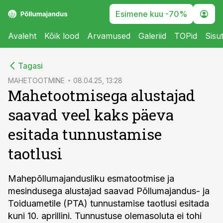
Esimene kuu -70%
Avaleht
Kõik lood
Arvamused
Galeriid
TOPid
Sisu
cebook
Tagasi
Twitter)
MAHETOOTMINE
08.04.25, 13:28
Mahetootmisega alustajad
kedIn
saavad veel kaks päeva
ail
esitada tunnustamise
k
taotlusi
Mahepõllumajandusliku esmatootmise ja
mesindusega alustajad saavad Põllumajandus- ja
Toiduametile (PTA) tunnustamise taotlusi esitada
kuni 10. aprillini. Tunnustuse olemasoluta ei tohi