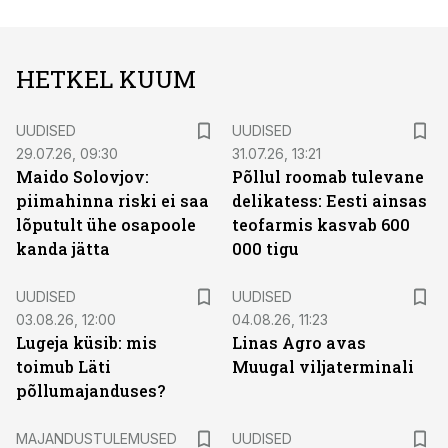
HETKEL KUUM
UUDISED
UUDISED
29.07.26, 09:30
31.07.26, 13:21
Maido Solovjov:
Põllul roomab tulevane
piimahinna riski ei saa
delikatess: Eesti ainsas
lõputult ühe osapoole
teofarmis kasvab 600
kanda jätta
000 tigu
UUDISED
UUDISED
03.08.26, 12:00
04.08.26, 11:23
Lugeja küsib: mis
Linas Agro avas
toimub Läti
Muugal viljaterminali
põllumajanduses?
MAJANDUSTULEMUSED
UUDISED