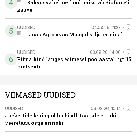
4
Rahvusvaheline fond paisutab Bioforce’i
kasvu
UUDISED
04.08.26, 11:23
5
Linas Agro avas Muugal viljaterminali
UUDISED
03.08.26, 14:00
6
Piima hind langes esimesel poolaastal ligi 15
protsenti
VIIMASED UUDISED
UUDISED
06.08.26, 10:14
Jaekettide lepingud luubi all: tootjale ei tohi
veeretada ostja äririski