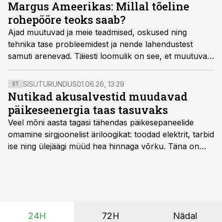
pind vähenes aastaga 2,5% ja tegevuse lõpetas 78
Margus Ameerikas: Millal tõeline
mahetootjat.
rohepööre teoks saab?
Ajad muutuvad ja meie teadmised, oskused ning
tehnika tase probleemidest ja nende lahendustest
samuti arenevad. Täiesti loomulik on see, et muutuvad
ka rõhuasetused ning lõputult ei jää kestma ükski
ideoloogia, nii ka täna taevani kiidetud rohepööre,
SISUTURUNDUS
01.06.26, 13:29
ST
kirjutab Baltic Agro ASi arendusdirektor Margus
Nutikad akusalvestid muudavad
Ameerikas.
päikeseenergia taas tasuvaks
Veel mõni aasta tagasi tähendas päikesepaneelide
omamine sirgjoonelist äriloogikat: toodad elektrit, tarbid
ise ning ülejäägi müüd hea hinnaga võrku. Täna on
olukord energiaturul muutunud. Taastuvenergia
tootmisvõimsusi on lisandunud omajagu ning
päikeselistel tundidel tekib võrku suur ületootmine, mis
surub börsihinna madalaks või isegi negatiivseks.
Seetõttu on akusalvestid muutumas nii ehitus- kui ka
24H
72H
Nädal
põllumajandusettevõtete jaoks üheks olulisemaks