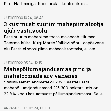
Piret Hartmaniga. Koos arutati kontrollikoja
mahepoliitika raportiga seonduvat ning heideti pilk
mahetoidu tootmisele ja tarbimisele Eestis.
UUDISED
30.10.24, 08:48
3 küsimust: suurim mahepiimatootja
ujub vastuvoolu
Eesti suurim mahepiima tootja majandab Hiiumaal
Taterma külas. Kuigi Martin Vallikivi sõnul igapäevane
elu Eestis ei soosi piima mahedalt tootmist, ei jäta
taluperemees jonni ja on iga aasta lõpus õnnelik, et ka
seekordne aasta on kenasti selja taga.
UUDISED
22.05.24, 12:15
Mahepõllumajandusmaa pind ja
maheloomade arv vähenes
Statistikaameti andmetel oli 2023. aastal Eestis
mahepõllumajandusmaad 225 300 hektarit, mis on
22,8% kogu kasutatavast põllumajandusmaast. Sellest
92% oli täielikult mahepõllumajanduslikul tootmisel ja
ülejäänu veel üleminekuajal. Mahepõllumajandusmaa
ARVAMUSED
15.02.24, 08:00