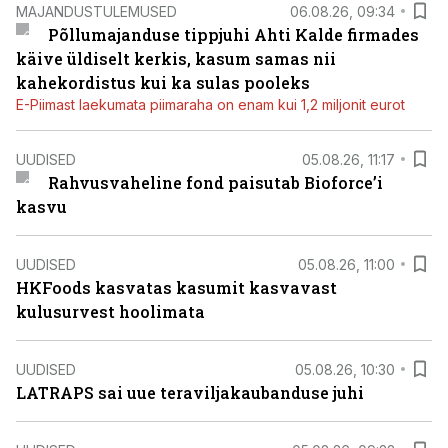
MAJANDUSTULEMUSED
06.08.26, 09:34
Põllumajanduse tippjuhi Ahti Kalde firmades
käive üldiselt kerkis, kasum samas nii
kahekordistus kui ka sulas pooleks
E-Piimast laekumata piimaraha on enam kui 1,2 miljonit eurot
UUDISED
05.08.26, 11:17
Rahvusvaheline fond paisutab Bioforce’i
kasvu
UUDISED
05.08.26, 11:00
HKFoods kasvatas kasumit kasvavast
kulusurvest hoolimata
UUDISED
05.08.26, 10:30
LATRAPS sai uue teraviljakaubanduse juhi