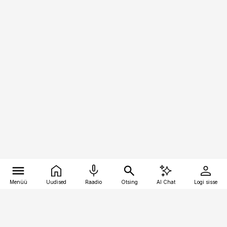
Menüü
Uudised
Raadio
Otsing
AI Chat
Logi sisse
Vana-Lõuna 39/1, 19094 Tallinn