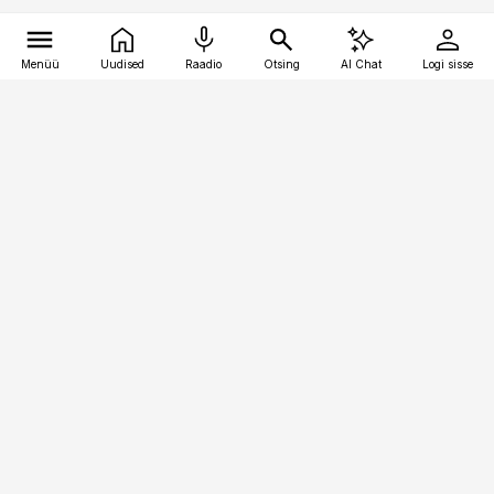
Menüü
Uudised
Raadio
Otsing
AI Chat
Logi sisse
Vana-Lõuna 39/1, 19094 Tallinn
(+372) 667 0111
pollumajandus@pollumajandus.ee
Telli
Reklaam
Firmast
Sisu kasutamisõigused
Ajakirjaniku
eetikakoodeks
Üldtingimused
Privaatsustingimused
Küpsiste poliitika
KKK
Eesti Meediaettevõtete
Eelistuste haldamine