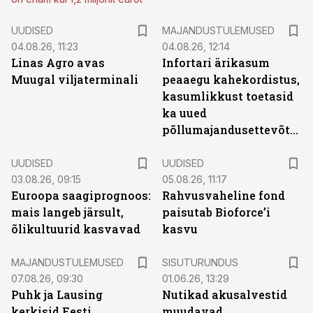
UUDISED
MAJANDUSTULEMUSED
04.08.26, 11:23
04.08.26, 12:14
Linas Agro avas
Infortari ärikasum
Muugal viljaterminali
peaaegu kahekordistus,
kasumlikkust toetasid
ka uued
põllumajandusettevõtted
UUDISED
UUDISED
03.08.26, 09:15
05.08.26, 11:17
Euroopa saagiprognoos:
Rahvusvaheline fond
mais langeb järsult,
paisutab Bioforce’i
õlikultuurid kasvavad
kasvu
ST
MAJANDUSTULEMUSED
SISUTURUNDUS
07.08.26, 09:30
01.06.26, 13:29
Puhk ja Lausing
Nutikad akusalvestid
kerkisid Eesti
muudavad