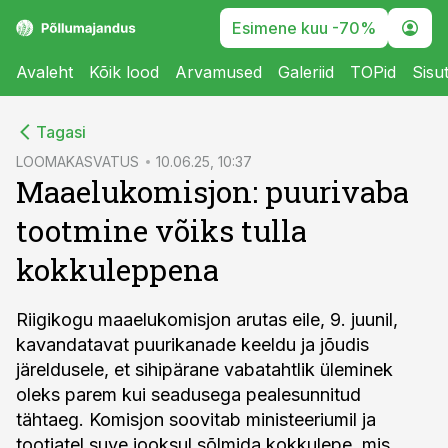
Esimene kuu -70%
Avaleht
Kõik lood
Arvamused
Galeriid
TOPid
Sisu
cebook
Tagasi
Twitter)
LOOMAKASVATUS
10.06.25, 10:37
Maaelukomisjon: puurivaba
kedIn
tootmine võiks tulla
ail
kokkuleppena
k
Riigikogu maaelukomisjon arutas eile, 9. juunil,
kavandatavat puurikanade keeldu ja jõudis
järeldusele, et sihipärane vabatahtlik üleminek
oleks parem kui seadusega pealesunnitud
tähtaeg. Komisjon soovitab ministeeriumil ja
tootjatel suve jooksul sõlmida kokkulepe, mis