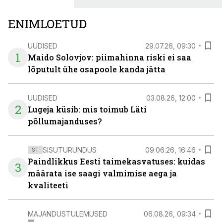
ENIMLOETUD
UUDISED
29.07.26, 09:30
1
Maido Solovjov: piimahinna riski ei saa
lõputult ühe osapoole kanda jätta
UUDISED
03.08.26, 12:00
2
Lugeja küsib: mis toimub Läti
põllumajanduses?
SISUTURUNDUS
09.06.26, 16:46
ST
Paindlikkus Eesti taimekasvatuses: kuidas
3
määrata ise saagi valmimise aega ja
kvaliteeti
MAJANDUSTULEMUSED
06.08.26, 09:34