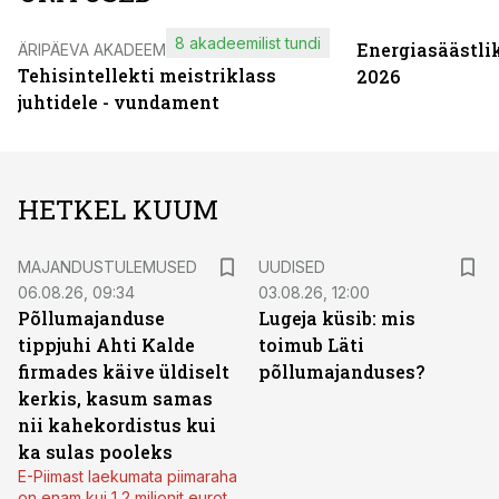
8 akadeemilist tundi
Energiasäästli
ÄRIPÄEVA AKADEEMIA
Tehisintellekti meistriklass
2026
juhtidele - vundament
HETKEL KUUM
MAJANDUSTULEMUSED
UUDISED
06.08.26, 09:34
03.08.26, 12:00
Põllumajanduse
Lugeja küsib: mis
tippjuhi Ahti Kalde
toimub Läti
firmades käive üldiselt
põllumajanduses?
kerkis, kasum samas
nii kahekordistus kui
ka sulas pooleks
E-Piimast laekumata piimaraha
on enam kui 1,2 miljonit eurot