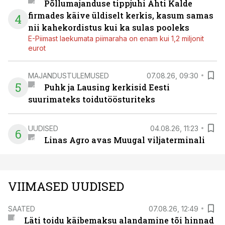
Põllumajanduse tippjuhi Ahti Kalde
firmades käive üldiselt kerkis, kasum samas
4
nii kahekordistus kui ka sulas pooleks
E-Piimast laekumata piimaraha on enam kui 1,2 miljonit
eurot
MAJANDUSTULEMUSED
07.08.26, 09:30
5
Puhk ja Lausing kerkisid Eesti
suurimateks toidutöösturiteks
UUDISED
04.08.26, 11:23
6
Linas Agro avas Muugal viljaterminali
VIIMASED UUDISED
SAATED
07.08.26, 12:49
Läti toidu käibemaksu alandamine tõi hinnad