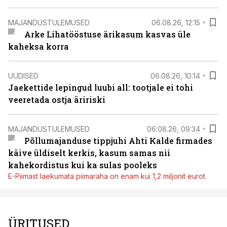
MAJANDUSTULEMUSED
06.08.26, 12:15
Arke Lihatööstuse ärikasum kasvas üle
kaheksa korra
UUDISED
06.08.26, 10:14
Jaekettide lepingud luubi all: tootjale ei tohi
veeretada ostja äririski
MAJANDUSTULEMUSED
06.08.26, 09:34
Põllumajanduse tippjuhi Ahti Kalde firmades
käive üldiselt kerkis, kasum samas nii
kahekordistus kui ka sulas pooleks
E-Piimast laekumata piimaraha on enam kui 1,2 miljonit eurot
ÜRITUSED