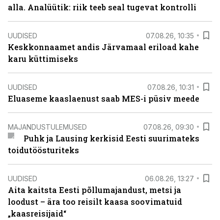
alla. Analüütik: riik teeb seal tugevat kontrolli
UUDISED
07.08.26, 10:35
Keskkonnaamet andis Järvamaal eriload kahe
karu küttimiseks
UUDISED
07.08.26, 10:31
Eluaseme kaaslaenust saab MES-i püsiv meede
MAJANDUSTULEMUSED
07.08.26, 09:30
Puhk ja Lausing kerkisid Eesti suurimateks
toidutöösturiteks
UUDISED
06.08.26, 13:27
Aita kaitsta Eesti põllumajandust, metsi ja
loodust – ära too reisilt kaasa soovimatuid
„kaasreisijaid“