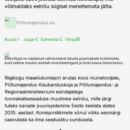
võimaldaks eelnõu sügisel menetlemata jätta.
Põllumajandus.ee
Kuula
Jaga
Salvesta
Vihja
Ettevõtjad on näidanud valmisolekut liikuda puurivabale tootmisele,
kuid selline muutus eeldab investeeringuid ja toob kaasa hinna kasvu.
Riigikogu maaelukomisjon arutas koos munatootjate,
Põllumajandus-Kaubanduskoja ja Põllumajandus- ja
Regionaalministeeriumi esindajatega
loomakaitseseaduse muutmise eelnõu, mille järgi
tuleks kanade puurispidamine Eestis keelata alates
2035. aastast. Komisjoniliikmete sõnul võiks eesmärgi
saavutada ka ilma seadusliku sunduseta.