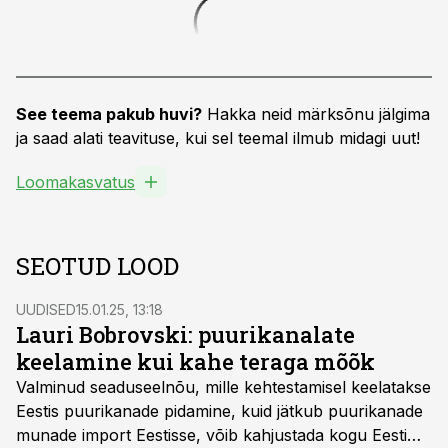
See teema pakub huvi?
Hakka neid märksõnu jälgima
ja saad alati teavituse, kui sel teemal ilmub midagi uut!
Loomakasvatus
SEOTUD LOOD
UUDISED
15.01.25, 13:18
Lauri Bobrovski: puurikanalate
keelamine kui kahe teraga mõõk
Valminud seaduseelnõu, mille kehtestamisel keelatakse
Eestis puurikanade pidamine, kuid jätkub puurikanade
munade import Eestisse, võib kahjustada kogu Eesti