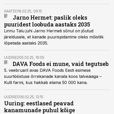
munatootmissektorit, leiab suurima mahemunatootja,
Äntu Mõisa omanik Lauri Bobrovski.
SAATED
18.02.25, 09:15
Jarno Hermet: paslik oleks
puuridest loobuda aastaks 2035
Linnu Talu juhi Jarno Hermeti sõnul on jõutud
järeldusele, et kanade puurispidamine oleks mõistlik
lõpetada aastaks 2035.
UUDISED
05.02.25, 16:05
DAVA Foods ei mune, vaid tegutseb
5. veebruaril avas DAVA Foods Eesti esimese
suurtööstuse õrrekanade kanala koos talveaiaga –
Kulli farmi, kus hakkab elama 50 000 kana.
UUDISED
06.02.25, 12:15
Uuring: eestlased peavad
kanamunade puhul kõige