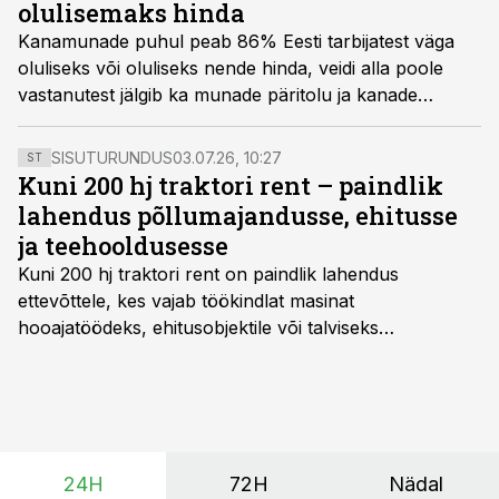
olulisemaks hinda
Kanamunade puhul peab 86% Eesti tarbijatest väga
oluliseks või oluliseks nende hinda, veidi alla poole
vastanutest jälgib ka munade päritolu ja kanade
heaolu, selgub Norstati poolt jaanuaris läbi viidud
küsitlusest.
SISUTURUNDUS
03.07.26, 10:27
ST
Kuni 200 hj traktori rent – paindlik
lahendus põllumajandusse, ehitusse
ja teehooldusesse
Kuni 200 hj traktori rent
on paindlik lahendus
ettevõttele, kes vajab töökindlat masinat
hooajatöödeks, ehitusobjektile või talviseks
lumetõrjeks. Renditraktor kuni 200 hj aitab katta
hooajalisi töötippe, ootamatuid lisatöid või asendada
ajutiselt rivist välja langenud tehnikat, ja seda ilma suuri
investeeringuid tegemata. Baltic Agro masinarent tagab
vajaliku traktori ja lisavarustuse just siis, kui töömaht
24H
72H
Nädal
on suurim ning iga töötund on oluline.