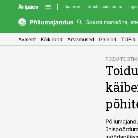
aripaev.ee
tööstusuudised.ee
logis
kaubandus.ee
imelineajalugu.ee
kinnisvarauudised.ee
imelineteadus.ee
Avaleht
Kõik lood
Arvamused
Galeriid
TOPid
cebook
TOIDU TOOTMI
Toidu
Twitter)
kedIn
käib
ail
põhit
k
Põllumajandu
ühispöördum
möödapääsmat