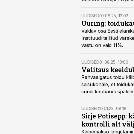
toidutootjate esindajate
UUDISED
07.08.25, 12:02
Uuring: toiduka
Valdav osa Eesti elan
Instituudi tellitud vär
vastu on vaid 11%.
UUDISED
01.08.25, 10:00
Valitsus keeldu
Rahvaalgatus toidu käib
seisukohale, et toiduk
süüdi kaubanduspaleed
UUDISED
17.01.23, 08:18
Sirje Potisepp:
kontrolli alt väl
Käibemaksu langetamine i