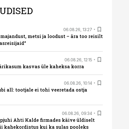
UDISED
06.08.26, 13:27
majandust, metsi ja loodust – ära too reisilt
sreisijaid“
06.08.26, 12:15
ärikasum kasvas üle kaheksa korra
06.08.26, 10:14
i all: tootjale ei tohi veeretada ostja
06.08.26, 09:34
pjuhi Ahti Kalde firmades käive üldiselt
i kahekordistus kui ka sulas pooleks