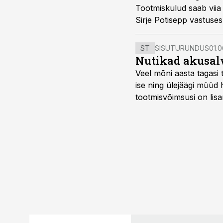
Tootmiskulud saab viia ja
Sirje Potisepp vastuses
ST
SISUTURUNDUS
01.0
Nutikad akusal
Veel mõni aasta tagasi 
ise ning ülejäägi müüd
tootmisvõimsusi on lisa
surub börsihinna madala
põllumajandusettevõtet