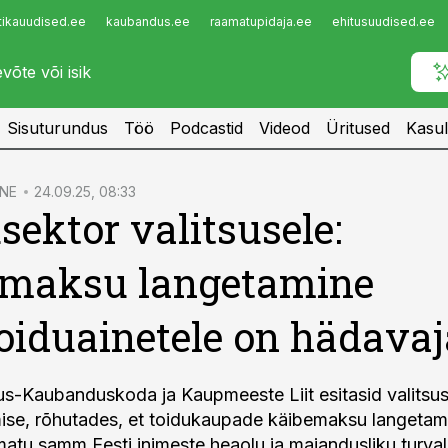
tikauudised.ee
kaubandus.ee
raamatupidaja.ee
ehitusuudised.ee
Infopank
Radar
Sisuturundus
Töö
Podcastid
Videod
Üritused
Kasul
NE
24.09.25, 08:33
sektor valitsusele:
emaksu langetamine
oiduainetele on hädavaj
s-Kaubanduskoda ja Kaupmeeste Liit esitasid valitsus
ise, rõhutades, et toidukaupade käibemaksu langetam
u samm Eesti inimeste heaolu ja majandusliku turval