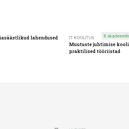
8 akadeemilis
iasäästlikud lahendused
IT KOOLITUS
Muutuste juhtimise kooli
praktilised tööriistad