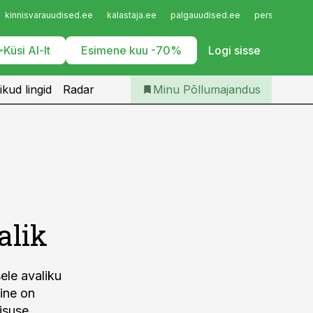
Iseteenindus
kinnisvarauudised.ee
kalastaja.ee
palgauudised.ee
personaliuudi
Telli Põllumajandus
Küsi AI-lt
Esimene kuu -70%
Logi sisse
ikud lingid
Radar
Minu Põllumajandus
alik
ele avaliku
ine on
isuse