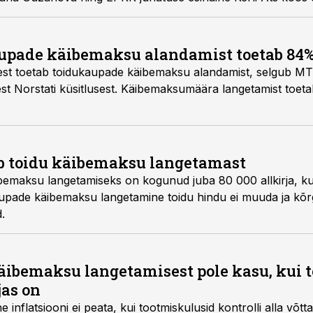
ga. Petitsiooni võttis vastu Riigikogu esimees Lauri Hussar.
upade käibemaksu alandamist toetab 84%
ikest toetab toidukaupade käibemaksu alandamist, selgub 
skest Norstati küsitlusest. Käibemaksumäära langetamist toe
b toidu käibemaksu langetamast
emaksu langetamiseks on kogunud juba 80 000 allkirja, kuid 
aupade käibemaksu langetamine toidu hindu ei muuda ja kõ
.
 käibemaksu langetamisest pole kasu, kui
jas on
nflatsiooni ei peata, kui tootmiskulusid kontrolli alla võtta