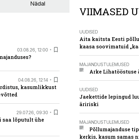
Nädal
VIIMASED U
UUDISED
Aita kaitsta Eesti põllu
kaasa soovimatuid „kaa
03.08.26, 12:00
umajanduses?
MAJANDUSTULEMUSED
Arke Lihatööstuse 
04.08.26, 12:14
rdistus, kasumlikkust
UUDISED
evõtted
Jaekettide lepingud luub
äririski
29.07.26, 09:30
 saa lõputult ühe
MAJANDUSTULEMUSED
Põllumajanduse tip
kerkis, kasum samas ni