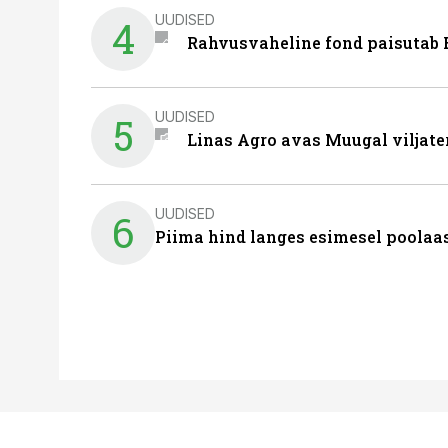
UUDISED
4
Rahvusvaheline fond paisutab B
UUDISED
5
Linas Agro avas Muugal viljate
UUDISED
6
Piima hind langes esimesel poolaast