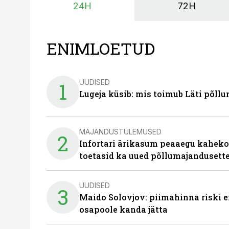
24H
72H
ENIMLOETUD
UUDISED
1
Lugeja küsib: mis toimub Läti põll
MAJANDUSTULEMUSED
2
Infortari ärikasum peaaegu kaheko
toetasid ka uued põllumajandusett
UUDISED
3
Maido Solovjov: piimahinna riski ei
osapoole kanda jätta