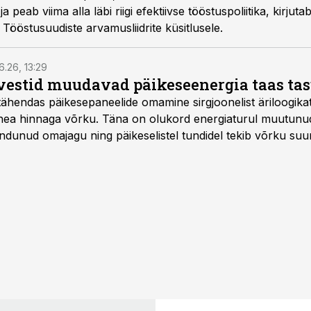
 peab viima alla läbi riigi efektiivse tööstuspoliitika, kirjuta
 Tööstusuudiste arvamusliidrite küsitlusele.
6.26, 13:29
vestid muudavad päikeseenergia taas ta
tähendas päikesepaneelide omamine sirgjoonelist äriloogikat:
 hea hinnaga võrku. Täna on olukord energiaturul muutunu
ndunud omajagu ning päikeselistel tundidel tekib võrku suu
ks või isegi negatiivseks. Seetõttu on akusalvestid muutuma
e jaoks üheks olulisemaks investeeringuks energialahendus