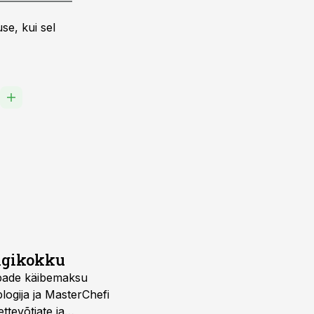
se, kui sel
igikokku
upade käibemaksu
logija ja MasterChefi
tevõtjate ja