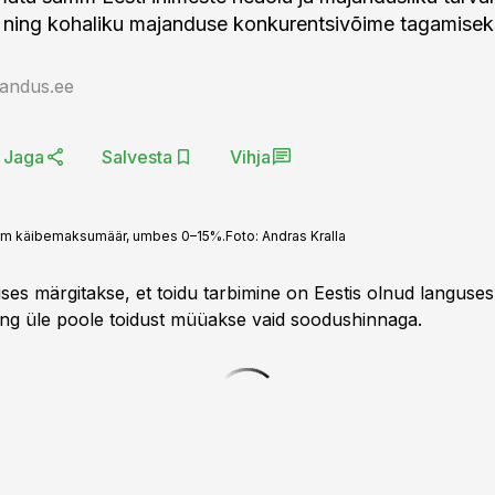
s ning kohaliku majanduse konkurentsivõime tagamisek
jandus.ee
Jaga
Salvesta
Vihja
alam käibemaksumäär, umbes 0–15%.
Foto:
Andras Kralla
es märgitakse, et toidu tarbimine on Eestis olnud languses
ing üle poole toidust müüakse vaid soodushinnaga.