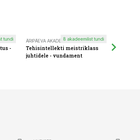
t tundi
8 akadeemilist tundi
ÄRIPÄEVA AKADEEMIA
IT KOOLIT
tus -
Tehisintellekti meistriklass
Muutuste
juhtidele - vundament
praktilis