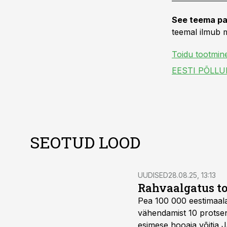
See teema pa
teemal ilmub m
Toidu tootmin
SEOTUD LOOD
UUDISED
28.08.25, 13:13
Rahvaalgatus t
Pea 100 000 eestimaala
vähendamist 10 protsend
esimese hooaja võitja 