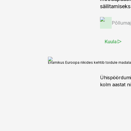
säilitamisek
Põlluma
Kuula
Enamikus Euroopa riikides kehtib toidule mad
Ühispöördumis
kolm aastat n