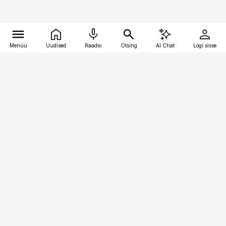
Menüü
Uudised
Raadio
Otsing
AI Chat
Logi sisse
Vana-Lõuna 39/1, 19094 Tallinn
(+372) 667 0111
pollumajandus@pollumajandus.ee
Telli
Reklaam
Firmast
Sisu kasutamisõigused
Ajakirjaniku
eetikakoodeks
Üldtingimused
Privaatsustingimused
Küpsiste poliitika
KKK