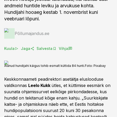
andmeid huntide leviku ja arvukuse kohta.
Hundijahi hooaeg kestab 1. novembrist kuni
veebruari lõpuni.
Põllumajandus.ee
Kuula
Jaga
Salvesta
Vihja
Alanud hundijahi käigus tohib esmalt küttida 84 hunti.
Foto:
Pixabay
Keskkonnaameti peadirektori asetäitja eluslooduse
valdkonnas
Leelo Kukk
ütles, et küttimise eesmärk on
suunata ohjamissurvet eelkõige piirkondadesse, kus
hundid on tekitanud kõige enam kahju. „Suurkiskjate
kaitse- ja ohjamiskava näeb ette, et Eestis hoitakse
hundipopulatsiooni suurust 20 kuni 30 pesakonna
piires, samal ajal püüdes hoida kahjustused kontrolli