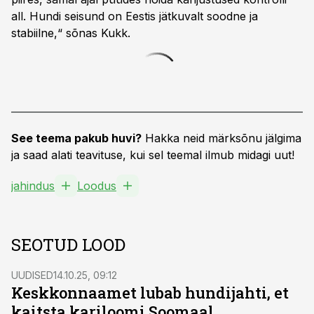
all. Hundi seisund on Eestis jätkuvalt soodne ja
stabiilne,“ sõnas Kukk.
See teema pakub huvi?
Hakka neid märksõnu jälgima
ja saad alati teavituse, kui sel teemal ilmub midagi uut!
jahindus
Loodus
SEOTUD LOOD
UUDISED
14.10.25, 09:12
Keskkonnaamet lubab hundijahti, et
kaitsta kariloomi Soomaal