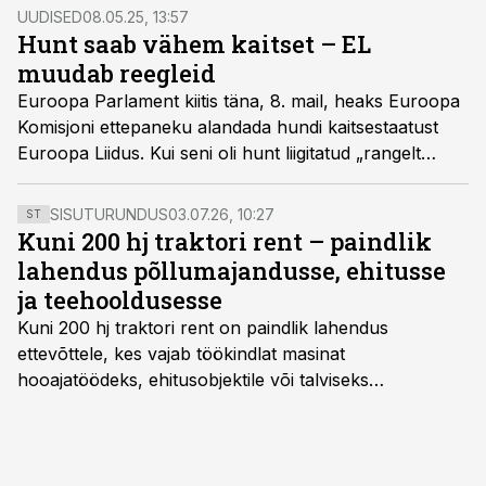
UUDISED
08.05.25, 13:57
Hunt saab vähem kaitset – EL
muudab reegleid
Euroopa Parlament kiitis täna, 8. mail, heaks Euroopa
Komisjoni ettepaneku alandada hundi kaitsestaatust
Euroopa Liidus. Kui seni oli hunt liigitatud „rangelt
kaitstud“ liigiks, siis edaspidi kuulub ta lihtsalt „kaitstud“
liikide hulka.
SISUTURUNDUS
03.07.26, 10:27
ST
Kuni 200 hj traktori rent – paindlik
lahendus põllumajandusse, ehitusse
ja teehooldusesse
Kuni 200 hj traktori rent
on paindlik lahendus
ettevõttele, kes vajab töökindlat masinat
hooajatöödeks, ehitusobjektile või talviseks
lumetõrjeks. Renditraktor kuni 200 hj aitab katta
hooajalisi töötippe, ootamatuid lisatöid või asendada
ajutiselt rivist välja langenud tehnikat, ja seda ilma suuri
investeeringuid tegemata. Baltic Agro masinarent tagab