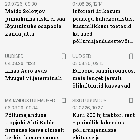
29.07.26, 09:30
04.08.26, 12:14
Maido Solovjov:
Infortari ärikasum
piimahinna riski ei saa
peaaegu kahekordistus,
lõputult ühe osapoole
kasumlikkust toetasid
kanda jätta
ka uued
põllumajandusettevõtted
UUDISED
UUDISED
04.08.26, 11:23
03.08.26, 09:15
Linas Agro avas
Euroopa saagiprognoos:
Muugal viljaterminali
mais langeb järsult,
õlikultuurid kasvavad
ST
MAJANDUSTULEMUSED
SISUTURUNDUS
06.08.26, 09:34
03.07.26, 10:27
Põllumajanduse
Kuni 200 hj traktori rent
tippjuhi Ahti Kalde
– paindlik lahendus
firmades käive üldiselt
põllumajandusse,
kerkis, kasum samas
ehitusse ja