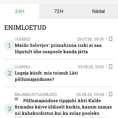
vajaliku traktori ja lisavarustuse just siis, kui töömaht
24H
72H
Nädal
on suurim ning iga töötund on oluline.
ENIMLOETUD
UUDISED
29.07.26, 09:30
1
Maido Solovjov: piimahinna riski ei saa
lõputult ühe osapoole kanda jätta
UUDISED
03.08.26, 12:00
2
Lugeja küsib: mis toimub Läti
põllumajanduses?
MAJANDUSTULEMUSED
06.08.26, 09:34
Põllumajanduse tippjuhi Ahti Kalde
firmades käive üldiselt kerkis, kasum samas
3
nii kahekordistus kui ka sulas pooleks