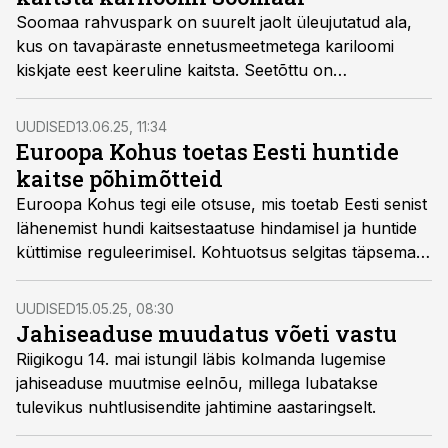
Soomaa rahvuspark on suurelt jaolt üleujutatud ala,
kus on tavapäraste ennetusmeetmetega kariloomi
kiskjate eest keeruline kaitsta. Seetõttu on
Keskkonnaamet andnud piirkonnas välja kuus eriluba
hundi nn nuhtlusisendite küttimiseks – neist üks on
UUDISED
13.06.25, 11:34
praeguseks realiseeritud. Sellisel kujul ei ole
Euroopa Kohus toetas Eesti huntide
küttimislube varem piirkonnas väljastatud.
kaitse põhimõtteid
Euroopa Kohus tegi eile otsuse, mis toetab Eesti senist
lähenemist hundi kaitsestaatuse hindamisel ja huntide
küttimise reguleerimisel. Kohtuotsus selgitas täpsemalt,
kuidas rakendada Euroopa Liidu looduskaitseõigust
piiriüleste populatsioonidega liikide puhul ning toetab
UUDISED
15.05.25, 08:30
Eesti senist praktikat.
Jahiseaduse muudatus võeti vastu
Riigikogu 14. mai istungil läbis kolmanda lugemise
jahiseaduse muutmise eelnõu, millega lubatakse
tulevikus nuhtlusisendite jahtimine aastaringselt.