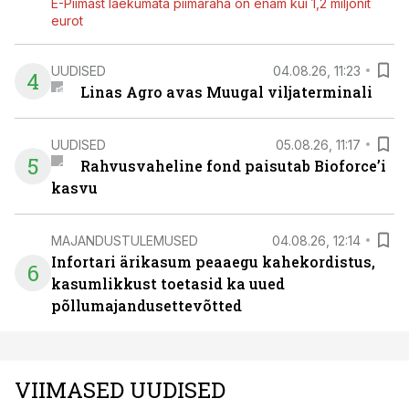
E-Piimast laekumata piimaraha on enam kui 1,2 miljonit
eurot
UUDISED
04.08.26, 11:23
4
Linas Agro avas Muugal viljaterminali
UUDISED
05.08.26, 11:17
5
Rahvusvaheline fond paisutab Bioforce’i
kasvu
MAJANDUSTULEMUSED
04.08.26, 12:14
Infortari ärikasum peaaegu kahekordistus,
6
kasumlikkust toetasid ka uued
põllumajandusettevõtted
VIIMASED UUDISED