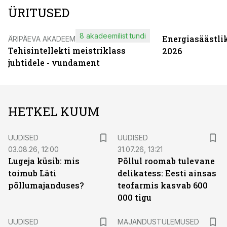
ÜRITUSED
8 akadeemilist tundi
Energiasäästli
ÄRIPÄEVA AKADEEMIA
Tehisintellekti meistriklass
2026
juhtidele - vundament
HETKEL KUUM
UUDISED
UUDISED
03.08.26, 12:00
31.07.26, 13:21
Lugeja küsib: mis
Põllul roomab tulevane
toimub Läti
delikatess: Eesti ainsas
põllumajanduses?
teofarmis kasvab 600
000 tigu
UUDISED
MAJANDUSTULEMUSED