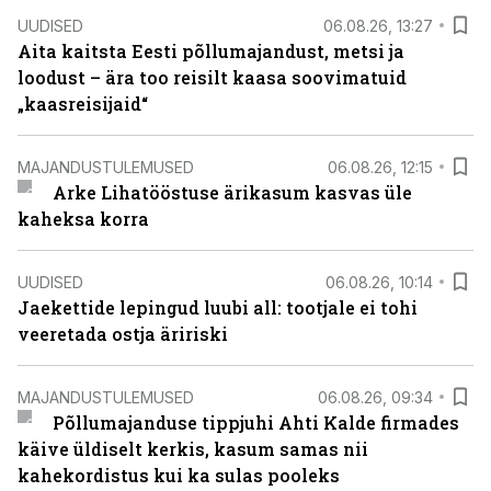
UUDISED
06.08.26, 13:27
Aita kaitsta Eesti põllumajandust, metsi ja
loodust – ära too reisilt kaasa soovimatuid
„kaasreisijaid“
MAJANDUSTULEMUSED
06.08.26, 12:15
Arke Lihatööstuse ärikasum kasvas üle
kaheksa korra
UUDISED
06.08.26, 10:14
Jaekettide lepingud luubi all: tootjale ei tohi
veeretada ostja äririski
MAJANDUSTULEMUSED
06.08.26, 09:34
Põllumajanduse tippjuhi Ahti Kalde firmades
käive üldiselt kerkis, kasum samas nii
kahekordistus kui ka sulas pooleks