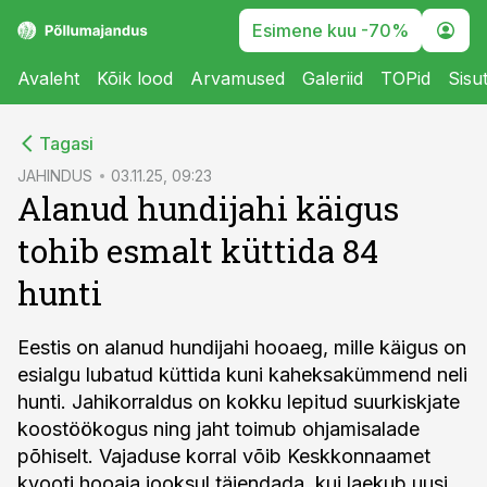
Esimene kuu -70%
Avaleht
Kõik lood
Arvamused
Galeriid
TOPid
Sisu
cebook
Tagasi
Twitter)
JAHINDUS
03.11.25, 09:23
Alanud hundijahi käigus
kedIn
tohib esmalt küttida 84
ail
hunti
k
Eestis on alanud hundijahi hooaeg, mille käigus on
esialgu lubatud küttida kuni kaheksakümmend neli
hunti. Jahikorraldus on kokku lepitud suurkiskjate
koostöökogus ning jaht toimub ohjamisalade
põhiselt. Vajaduse korral võib Keskkonnaamet
kvooti hooaja jooksul täiendada, kui laekub uusi