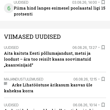
UUDISED
03.08.26, 14:00
6
Piima hind langes esimesel poolaastal ligi 15
protsenti
VIIMASED UUDISED
UUDISED
06.08.26, 13:27
Aita kaitsta Eesti põllumajandust, metsi ja
loodust – ära too reisilt kaasa soovimatuid
„kaasreisijaid“
MAJANDUSTULEMUSED
06.08.26, 12:15
Arke Lihatööstuse ärikasum kasvas üle
kaheksa korra
UUDISED
06.08.26, 10:14