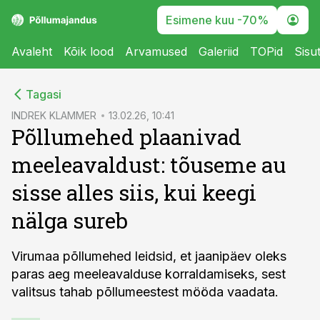
Esimene kuu -70%
Avaleht
Kõik lood
Arvamused
Galeriid
TOPid
Sisu
cebook
Tagasi
Twitter)
INDREK KLAMMER
13.02.26, 10:41
Põllumehed plaanivad
kedIn
meeleavaldust: tõuseme au
ail
sisse alles siis, kui keegi
k
nälga sureb
Virumaa põllumehed leidsid, et jaanipäev oleks
paras aeg meeleavalduse korraldamiseks, sest
valitsus tahab põllumeestest mööda vaadata.