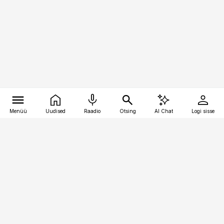
Menüü
Uudised
Raadio
Otsing
AI Chat
Logi sisse
Vana-Lõuna 39/1, 19094 Tallinn
(+372) 667 0111
pollumajandus@pollumajandus.ee
Telli
Reklaam