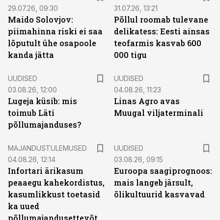
29.07.26, 09:30
31.07.26, 13:21
Maido Solovjov:
Põllul roomab tulevane
piimahinna riski ei saa
delikatess: Eesti ainsas
lõputult ühe osapoole
teofarmis kasvab 600
kanda jätta
000 tigu
UUDISED
UUDISED
03.08.26, 12:00
04.08.26, 11:23
Lugeja küsib: mis
Linas Agro avas
toimub Läti
Muugal viljaterminali
põllumajanduses?
MAJANDUSTULEMUSED
UUDISED
04.08.26, 12:14
03.08.26, 09:15
Infortari ärikasum
Euroopa saagiprognoos:
peaaegu kahekordistus,
mais langeb järsult,
kasumlikkust toetasid
õlikultuurid kasvavad
ka uued
põllumajandusettevõtted