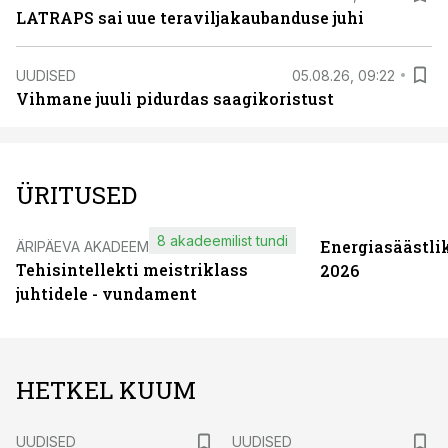
LATRAPS sai uue teraviljakaubanduse juhi
UUDISED
05.08.26, 09:22
Vihmane juuli pidurdas saagikoristust
ÜRITUSED
8 akadeemilist tundi
Energiasäästli
ÄRIPÄEVA AKADEEMIA
Tehisintellekti meistriklass
2026
juhtidele - vundament
HETKEL KUUM
UUDISED
UUDISED