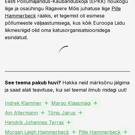
Eesti Põllumajandus-Kaubanduskoja (EPKK) nõukogu
liige ja osaühingu Rägavere Mõis juhatuse liige
Pille
Hammerbeck
rääkis, et tegemist oli esimese
põllumeeste väljaastumisega, kus kõik Euroopa Liidu
liikmesriigid olid oma katusorganisatsioonidega
esindatud.
See teema pakub huvi?
Hakka neid märksõnu jälgima
ja saad alati teavituse, kui sel teemal ilmub midagi uut!
Indrek Klammer
Margo Klaasmägi
Ain Altermann
Tõnis Jairus
Hendrik Johannes Terras
Morgan Leigh Hammerbeck
Pille Hammerbeck