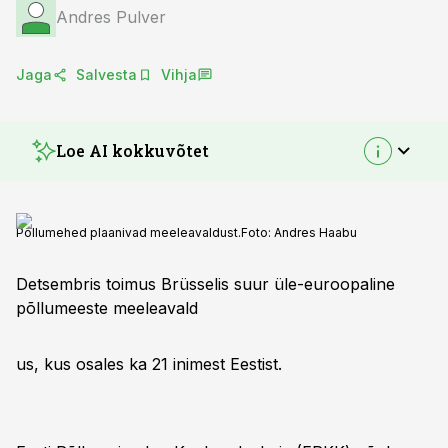
Andres Pulver
Jaga
Salvesta
Vihja
Loe AI kokkuvõtet
Põllumehed plaanivad meeleavaldust.
Foto:
Andres Haabu
Detsembris toimus Brüsselis suur üle-euroopaline
põllumeeste meeleavald
us, kus osales ka 21 inimest Eestist.