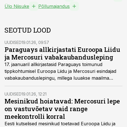
Ülo Niisuke
Põllumajandus
SEOTUD LOOD
UUDISED
19.01.26, 09:57
Paraguays allkirjastati Euroopa Liidu
ja Mercosuri vabakaubandusleping
17. jaanuaril allkirjastasid Paraguays toimunud
tippkohtumisel Euroopa Liidu ja Mercosuri esindajad
vabakaubanduslepingu, millega luuakse maailma
suurim vabakaubanduspiirkond.
UUDISED
19.01.26, 12:21
Mesinikud hoiatavad: Mercosuri lepe
on vastuvõetav vaid range
meekontrolli korral
Eesti kutselised mesinikud toetavad Euroopa Liidu ja