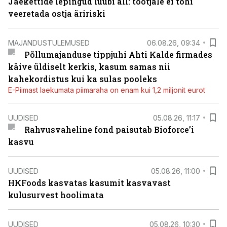
Jaekettide lepingud luubi all: tootjale ei tohi
veeretada ostja äririski
MAJANDUSTULEMUSED
06.08.26, 09:34
Põllumajanduse tippjuhi Ahti Kalde firmades
käive üldiselt kerkis, kasum samas nii
kahekordistus kui ka sulas pooleks
E-Piimast laekumata piimaraha on enam kui 1,2 miljonit eurot
UUDISED
05.08.26, 11:17
Rahvusvaheline fond paisutab Bioforce’i
kasvu
UUDISED
05.08.26, 11:00
HKFoods kasvatas kasumit kasvavast
kulusurvest hoolimata
UUDISED
05.08.26, 10:30