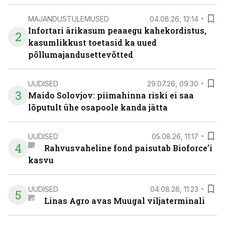
MAJANDUSTULEMUSED
04.08.26, 12:14
Infortari ärikasum peaaegu kahekordistus,
2
kasumlikkust toetasid ka uued
põllumajandusettevõtted
UUDISED
29.07.26, 09:30
3
Maido Solovjov: piimahinna riski ei saa
lõputult ühe osapoole kanda jätta
UUDISED
05.08.26, 11:17
4
Rahvusvaheline fond paisutab Bioforce’i
kasvu
UUDISED
04.08.26, 11:23
5
Linas Agro avas Muugal viljaterminali