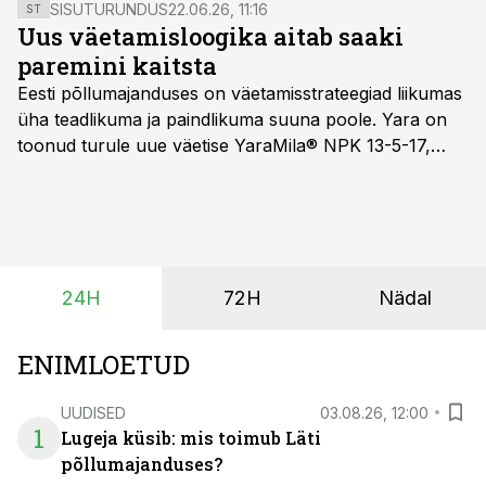
pealesurumisega, mis saadab negatiivse signaali uue
SISUTURUNDUS
22.06.26, 11:16
ST
poliitilise hooaja alguses.
Uus väetamisloogika aitab saaki
paremini kaitsta
Eesti põllumajanduses on väetamisstrateegiad liikumas
üha teadlikuma ja paindlikuma suuna poole. Yara on
toonud turule uue väetise YaraMila® NPK 13-5-17,
mille eesmärk on mitte ainult parandada saagikust,
vaid ka muuta põllumeeste mõtteviisi väetamise
ajastuse ja koguste osas.
24H
72H
Nädal
ENIMLOETUD
UUDISED
03.08.26, 12:00
1
Lugeja küsib: mis toimub Läti
põllumajanduses?