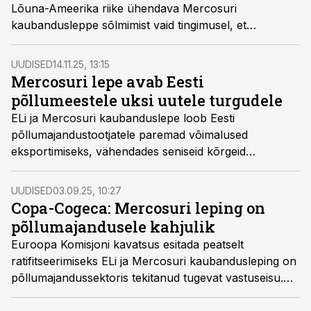
Lõuna-Ameerika riike ühendava Mercosuri
kaubandusleppe sõlmimist vaid tingimusel, et
imporditavale meele kehtestatakse siduv päritolu-,
autentsus- ja ohutuskontroll. Mesinikud hoiatavad, et
UUDISED
14.11.25, 13:15
ilma rangete reegliteta süveneb mee võltsimine ning
Mercosuri lepe avab Eesti
aus tootmine Euroopas satub löögi alla.
põllumeestele uksi uutele turgudele
ELi ja Mercosuri kaubanduslepe loob Eesti
põllumajandustootjatele paremad võimalused
eksportimiseks, vähendades seniseid kõrgeid
tollimakse. Samas tagavad kaitsemehhanismid, et
vajadusel saab Euroopa Liit kodumaiseid tootjaid
UUDISED
03.09.25, 10:27
impordisurve eest kiiresti kaitsta.
Copa-Cogeca: Mercosuri leping on
põllumajandusele kahjulik
Euroopa Komisjoni kavatsus esitada peatselt
ratifitseerimiseks ELi ja Mercosuri kaubandusleping on
põllumajandussektoris tekitanud tugevat vastuseisu.
Põllumeeste hinnangul on tegemist poliitilise