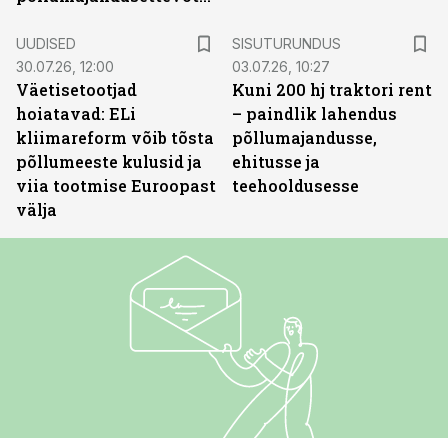
ST
UUDISED
SISUTURUNDUS
30.07.26, 12:00
03.07.26, 10:27
Väetisetootjad
Kuni 200 hj traktori rent
hoiatavad: ELi
– paindlik lahendus
kliimareform võib tõsta
põllumajandusse,
põllumeeste kulusid ja
ehitusse ja
viia tootmise Euroopast
teehooldusesse
välja