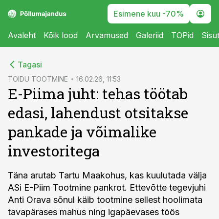
Esimene kuu -70%
Avaleht
Kõik lood
Arvamused
Galeriid
TOPid
Sisu
cebook
Tagasi
Twitter)
TOIDU TOOTMINE
16.02.26, 11:53
E-Piima juht: tehas töötab
kedIn
edasi, lahendust otsitakse
ail
pankade ja võimalike
k
investoritega
Täna arutab Tartu Maakohus, kas kuulutada välja
ASi E-Piim Tootmine pankrot. Ettevõtte tegevjuhi
Anti Orava sõnul käib tootmine sellest hoolimata
tavapärases mahus ning igapäevases töös