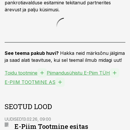
pankrotiavalduse esitamine tekitanud partnerites
ärevust ja palju küsimusi.
See teema pakub huvi?
Hakka neid märksõnu jälgima
ja saad alati teavituse, kui sel teemal ilmub midagi uut!
Toidu tootmine
Piimandusühistu E-Piim TÜH
E-PIIM TOOTMINE AS
SEOTUD LOOD
UUDISED
13.02.26, 09:00
E-Piim Tootmine esitas