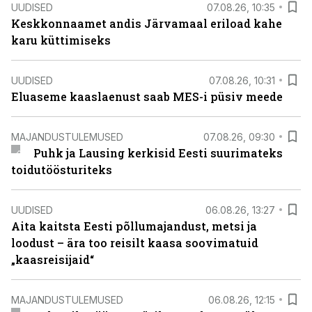
UUDISED
07.08.26, 10:35
Keskkonnaamet andis Järvamaal eriload kahe
karu küttimiseks
UUDISED
07.08.26, 10:31
Eluaseme kaaslaenust saab MES-i püsiv meede
MAJANDUSTULEMUSED
07.08.26, 09:30
Puhk ja Lausing kerkisid Eesti suurimateks
toidutöösturiteks
UUDISED
06.08.26, 13:27
Aita kaitsta Eesti põllumajandust, metsi ja
loodust – ära too reisilt kaasa soovimatuid
„kaasreisijaid“
MAJANDUSTULEMUSED
06.08.26, 12:15