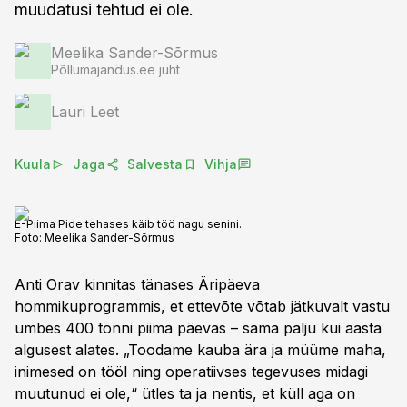
muudatusi tehtud ei ole.
Meelika Sander-Sõrmus
Põllumajandus.ee juht
Lauri Leet
Kuula
Jaga
Salvesta
Vihja
E-Piima Pide tehases käib töö nagu senini.
Foto:
Meelika Sander-Sõrmus
Anti Orav kinnitas tänases Äripäeva
hommikuprogrammis, et ettevõte võtab jätkuvalt vastu
umbes 400 tonni piima päevas – sama palju kui aasta
algusest alates. „Toodame kauba ära ja müüme maha,
inimesed on tööl ning operatiivses tegevuses midagi
muutunud ei ole,“ ütles ta ja nentis, et küll aga on