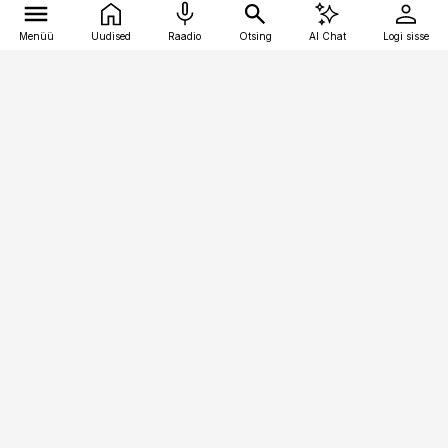
Menüü
Uudised
Raadio
Otsing
AI Chat
Logi sisse
Vana-Lõuna 39/1, 19094 Tallinn
(+372) 667 0111
pollumajandus@pollumajandus.ee
Telli
Reklaam
Firmast
Sisu kasutamisõigused
Ajakirjaniku
eetikakoodeks
Üldtingimused
Privaatsustingimused
Küpsiste poliitika
KKK
Eesti Meediaettevõtete
Eelistuste haldamine
Liit