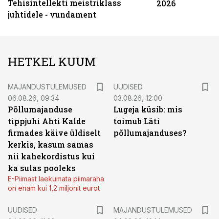
Tehisintellekti meistriklass
2026
juhtidele - vundament
HETKEL KUUM
MAJANDUSTULEMUSED
UUDISED
06.08.26, 09:34
03.08.26, 12:00
Põllumajanduse
Lugeja küsib: mis
tippjuhi Ahti Kalde
toimub Läti
firmades käive üldiselt
põllumajanduses?
kerkis, kasum samas
nii kahekordistus kui
ka sulas pooleks
E-Piimast laekumata piimaraha
on enam kui 1,2 miljonit eurot
UUDISED
MAJANDUSTULEMUSED