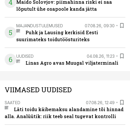
4
Maido Solovjov: piimahinna riski ei saa
lõputult ühe osapoole kanda jätta
MAJANDUSTULEMUSED
07.08.26, 09:30
5
Puhk ja Lausing kerkisid Eesti
suurimateks toidutöösturiteks
UUDISED
04.08.26, 11:23
6
Linas Agro avas Muugal viljaterminali
VIIMASED UUDISED
SAATED
07.08.26, 12:49
Läti toidu käibemaksu alandamine tõi hinnad
alla. Analüütik: riik teeb seal tugevat kontrolli