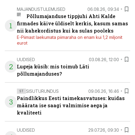
MAJANDUSTULEMUSED
06.08.26, 09:34
Põllumajanduse tippjuhi Ahti Kalde
firmades käive üldiselt kerkis, kasum samas
1
nii kahekordistus kui ka sulas pooleks
E-Piimast laekumata piimaraha on enam kui 1,2 miljonit
eurot
UUDISED
03.08.26, 12:00
2
Lugeja küsib: mis toimub Läti
põllumajanduses?
SISUTURUNDUS
09.06.26, 16:46
ST
Paindlikkus Eesti taimekasvatuses: kuidas
3
määrata ise saagi valmimise aega ja
kvaliteeti
UUDISED
29.07.26, 09:30