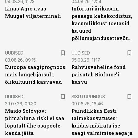
04.08.26, 11:23
04.08.26, 12:14
Linas Agro avas
Infortari ärikasum
Muugal viljaterminali
peaaegu kahekordistus,
kasumlikkust toetasid
ka uued
põllumajandusettevõtted
UUDISED
UUDISED
03.08.26, 09:15
05.08.26, 11:17
Euroopa saagiprognoos:
Rahvusvaheline fond
mais langeb järsult,
paisutab Bioforce’i
õlikultuurid kasvavad
kasvu
ST
UUDISED
SISUTURUNDUS
29.07.26, 09:30
09.06.26, 16:46
Maido Solovjov:
Paindlikkus Eesti
piimahinna riski ei saa
taimekasvatuses:
lõputult ühe osapoole
kuidas määrata ise
kanda jätta
saagi valmimise aega ja