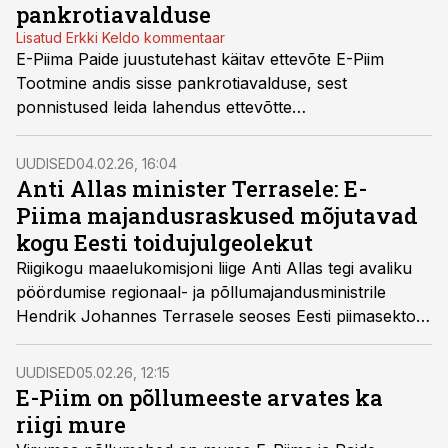
pankrotiavalduse
Lisatud Erkki Keldo kommentaar
E-Piima Paide juustutehast käitav ettevõte E-Piim
Tootmine andis sisse pankrotiavalduse, sest
ponnistused leida lahendus ettevõtte
likviidsusprobleemidele jooksid liiva.
UUDISED
04.02.26, 16:04
Anti Allas minister Terrasele: E-
Piima majandusraskused mõjutavad
kogu Eesti toidujulgeolekut
Riigikogu maaelukomisjoni liige Anti Allas tegi avaliku
pöördumise regionaal- ja põllumajandusministrile
Hendrik Johannes Terrasele seoses Eesti piimasektori
kriitilise olukorraga.
UUDISED
05.02.26, 12:15
E-Piim on põllumeeste arvates ka
riigi mure