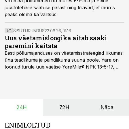
Virumaa põllumehed on mures E-Piima ja Paide
juustutehase saatuse pärast ning leiavad, et mures
peaks olema ka valitsus.
SISUTURUNDUS
22.06.26, 11:16
ST
Uus väetamisloogika aitab saaki
paremini kaitsta
Eesti põllumajanduses on väetamisstrateegiad liikumas
üha teadlikuma ja paindlikuma suuna poole. Yara on
toonud turule uue väetise YaraMila® NPK 13-5-17,
mille eesmärk on mitte ainult parandada saagikust,
vaid ka muuta põllumeeste mõtteviisi väetamise
ajastuse ja koguste osas.
24H
72H
Nädal
ENIMLOETUD