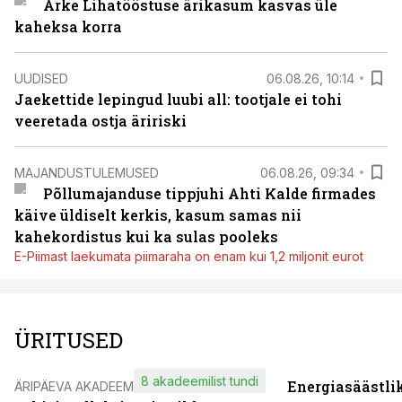
Arke Lihatööstuse ärikasum kasvas üle
kaheksa korra
UUDISED
06.08.26, 10:14
Jaekettide lepingud luubi all: tootjale ei tohi
veeretada ostja äririski
MAJANDUSTULEMUSED
06.08.26, 09:34
Põllumajanduse tippjuhi Ahti Kalde firmades
käive üldiselt kerkis, kasum samas nii
kahekordistus kui ka sulas pooleks
E-Piimast laekumata piimaraha on enam kui 1,2 miljonit eurot
ÜRITUSED
8 akadeemilist tundi
Energiasäästli
ÄRIPÄEVA AKADEEMIA