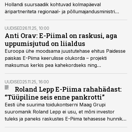
Hollandi suursaadik kohtuvad kolmapäeval
äripartneriteta regionaal- ja põllumajandusministri
Hendrik Johannes Terrasega, et arutada tehase
raskuste ning võimaliku riigiabi üle.
UUDISED
26.11.25, 10:00
Anti Orav: E-Piimal on raskusi, aga
uppumisjutud on liialdus
Euroopa ühe moodsama juustutehase ehitus Paidesse
paiskas E-Piima keerulisse olukorda – projekti
maksumus kerkis pea kahekordseks ning
kasumlikkusest on asi kaugel. Värskelt ametisse
astunud E-Piim Tootmise juht Anti Orav ütles
UUDISED
25.11.25, 16:00
intervjuus Äripäeva raadiole, et „uppumisjutud on
Roland Lepp E-Piima rahahädast:
liialdatud“, ent kinnitab ausalt: raskusi jagub.
“Tüüpiline seis enne pankrotti”
Eesti ühe suurima toidukontserni Maag Grupi
suuromanik Roland Lepp ei usu, et mõni investor
tuleks ja paneks raskustes E-Piima tehasesse hunniku
raha.