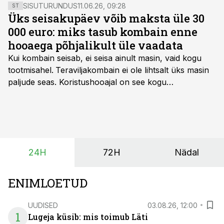
SISUTURUNDUS
11.06.26, 09:28
ST
Üks seisakupäev võib maksta üle 30
000 euro: miks tasub kombain enne
hooaega põhjalikult üle vaadata
Kui kombain seisab, ei seisa ainult masin, vaid kogu
tootmisahel.
Teraviljakombain ei ole lihtsalt üks masin
paljude seas. Koristushooajal on see kogu
tootmisprotsessi kõige kriitilisem lüli. Kui külv,
taimekaitse ja väetamine jaotuvad kuude peale, siis
saagi kättesaamine ja realiseerimine toimub sageli väga
lühikese ajavahemiku jooksul – kõigest 2-4 nädalaga.
24H
72H
Nädal
ENIMLOETUD
UUDISED
03.08.26, 12:00
1
Lugeja küsib: mis toimub Läti