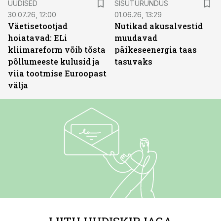
UUDISED
SISUTURUNDUS
30.07.26, 12:00
01.06.26, 13:29
Väetisetootjad
Nutikad akusalvestid
hoiatavad: ELi
muudavad
kliimareform võib tõsta
päikeseenergia taas
põllumeeste kulusid ja
tasuvaks
viia tootmise Euroopast
välja