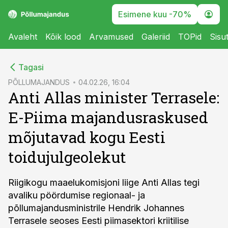
Esimene kuu -70%
Avaleht
Kõik lood
Arvamused
Galeriid
TOPid
Sisu
cebook
Tagasi
Twitter)
PÕLLUMAJANDUS
04.02.26, 16:04
Anti Allas minister Terrasele:
kedIn
E-Piima majandusraskused
ail
mõjutavad kogu Eesti
k
toidujulgeolekut
Riigikogu maaelukomisjoni liige Anti Allas tegi
avaliku pöördumise regionaal- ja
põllumajandusministrile Hendrik Johannes
Terrasele seoses Eesti piimasektori kriitilise