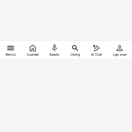
Menüü
Uudised
Raadio
Otsing
AI Chat
Logi sisse
Vana-Lõuna 39/1, 19094 Tallinn
(+372) 667 0111
pollumajandus@pollumajandus.ee
Telli
Reklaam
Firmast