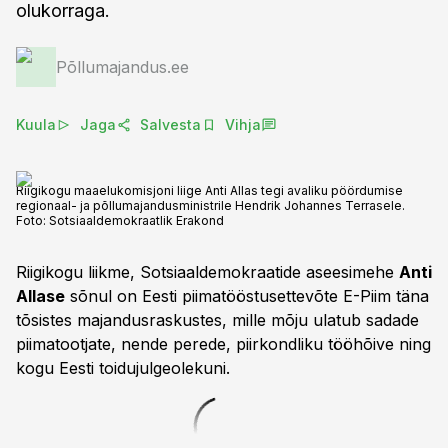
olukorraga.
Põllumajandus.ee
Kuula
Jaga
Salvesta
Vihja
Riigikogu maaelukomisjoni liige Anti Allas tegi avaliku pöördumise
regionaal- ja põllumajandusministrile Hendrik Johannes Terrasele.
Foto:
Sotsiaaldemokraatlik Erakond
Riigikogu liikme, Sotsiaaldemokraatide aseesimehe
Anti
Allase
sõnul on Eesti piimatööstusettevõte E-Piim täna
tõsistes majandusraskustes, mille mõju ulatub sadade
piimatootjate, nende perede, piirkondliku tööhõive ning
kogu Eesti toidujulgeolekuni.