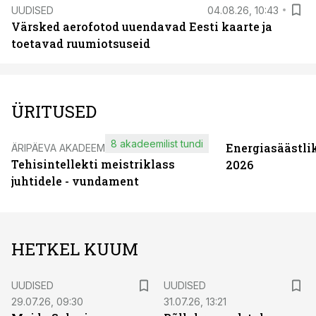
UUDISED
04.08.26, 10:43
Värsked aerofotod uuendavad Eesti kaarte ja
toetavad ruumiotsuseid
ÜRITUSED
8 akadeemilist tundi
Energiasäästli
ÄRIPÄEVA AKADEEMIA
Tehisintellekti meistriklass
2026
juhtidele - vundament
HETKEL KUUM
UUDISED
UUDISED
29.07.26, 09:30
31.07.26, 13:21