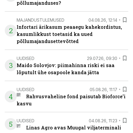
põllumajanduses?
MAJANDUSTULEMUSED
04.08.26, 12:14
Infortari ärikasum peaaegu kahekordistus,
2
kasumlikkust toetasid ka uued
põllumajandusettevõtted
UUDISED
29.07.26, 09:30
3
Maido Solovjov: piimahinna riski ei saa
lõputult ühe osapoole kanda jätta
UUDISED
05.08.26, 11:17
4
Rahvusvaheline fond paisutab Bioforce’i
kasvu
UUDISED
04.08.26, 11:23
5
Linas Agro avas Muugal viljaterminali