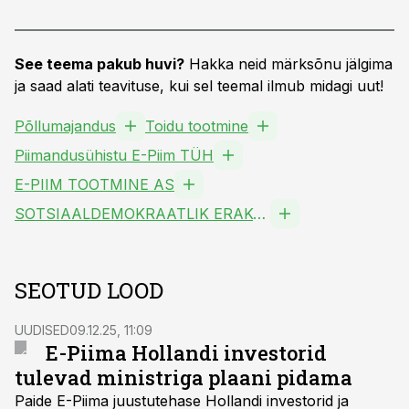
See teema pakub huvi?
Hakka neid märksõnu jälgima
ja saad alati teavituse, kui sel teemal ilmub midagi uut!
Põllumajandus
Toidu tootmine
Piimandusühistu E-Piim TÜH
E-PIIM TOOTMINE AS
SOTSIAALDEMOKRAATLIK ERAKOND MTÜ
SEOTUD LOOD
UUDISED
09.12.25, 11:09
E-Piima Hollandi investorid
tulevad ministriga plaani pidama
Paide E-Piima juustutehase Hollandi investorid ja