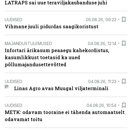
LATRAPS sai uue teraviljakaubanduse juhi
UUDISED
05.08.26, 09:22
Vihmane juuli pidurdas saagikoristust
MAJANDUSTULEMUSED
04.08.26, 12:14
Infortari ärikasum peaaegu kahekordistus,
kasumlikkust toetasid ka uued
põllumajandusettevõtted
UUDISED
04.08.26, 11:23
Linas Agro avas Muugal viljaterminali
UUDISED
04.08.26, 10:54
METK: odavam tooraine ei tähenda automaatselt
odavamat toitu