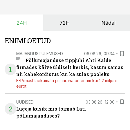
ajutiselt rivist välja langenud tehnikat, ja seda ilma suuri
investeeringuid tegemata. Baltic Agro masinarent tagab
vajaliku traktori ja lisavarustuse just siis, kui töömaht
24H
72H
Nädal
on suurim ning iga töötund on oluline.
ENIMLOETUD
MAJANDUSTULEMUSED
06.08.26, 09:34
Põllumajanduse tippjuhi Ahti Kalde
firmades käive üldiselt kerkis, kasum samas
1
nii kahekordistus kui ka sulas pooleks
E-Piimast laekumata piimaraha on enam kui 1,2 miljonit
eurot
UUDISED
03.08.26, 12:00
2
Lugeja küsib: mis toimub Läti
põllumajanduses?