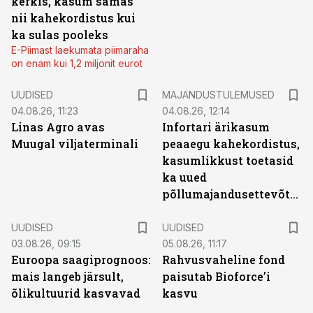
kerkis, kasum samas
nii kahekordistus kui
ka sulas pooleks
E-Piimast laekumata piimaraha
on enam kui 1,2 miljonit eurot
UUDISED
MAJANDUSTULEMUSED
04.08.26, 11:23
04.08.26, 12:14
Linas Agro avas
Infortari ärikasum
Muugal viljaterminali
peaaegu kahekordistus,
kasumlikkust toetasid
ka uued
põllumajandusettevõtted
UUDISED
UUDISED
03.08.26, 09:15
05.08.26, 11:17
Euroopa saagiprognoos:
Rahvusvaheline fond
mais langeb järsult,
paisutab Bioforce’i
õlikultuurid kasvavad
kasvu