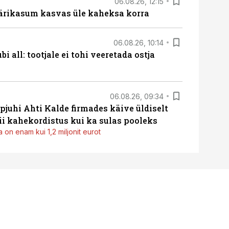
06.08.26, 12:15
ärikasum kasvas üle kaheksa korra
06.08.26, 10:14
i all: tootjale ei tohi veeretada ostja
06.08.26, 09:34
pjuhi Ahti Kalde firmades käive üldiselt
i kahekordistus kui ka sulas pooleks
 on enam kui 1,2 miljonit eurot