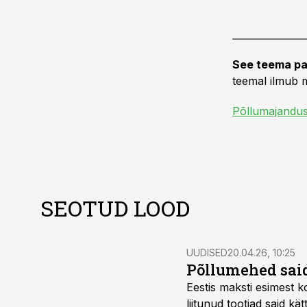
See teema pa
teemal ilmub m
Põllumajandu
SEOTUD LOOD
UUDISED
20.04.26, 10:25
Põllumehed sai
Eestis maksti esimest 
liitunud tootjad said k