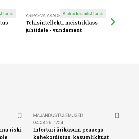
t tundi
8 akadeemilist tundi
ÄRIPÄEVA AKADEEMIA
IT KOOLIT
tus -
Tehisintellekti meistriklass
Muutuste
juhtidele - vundament
praktilis
MAJANDUSTULEMUSED
04.08.26, 12:14
nna riski
Infortari ärikasum peaaegu
ole
kahekordistus, kasumlikkust