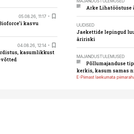
MAJANDUSTULEMUSED
Arke Lihatööstuse 
05.08.26, 11:17
ioforce’i kasvu
UUDISED
Jaekettide lepingud luub
äririski
04.08.26, 12:14
rdistus, kasumlikkust
MAJANDUSTULEMUSED
evõtted
Põllumajanduse tip
kerkis, kasum samas ni
E-Piimast laekumata piimaraha