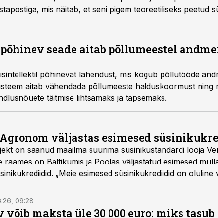
stapostiga, mis näitab, et seni pigem teoreetiliseks peetud
skkonnakasule ka reaalset majanduslikku väärtust.
l põhinev seade aitab põllumeestel andme
intellektil põhinevat lahendust, mis kogub põllutööde and
 süsteem aitab vähendada põllumeeste halduskoormust ning
lusnõuete täitmise lihtsamaks ja täpsemaks.
eAgronom väljastas esimesed süsinikukre
ekt on saanud maailma suurima süsinikustandardi looja Ve
le raames on Baltikumis ja Poolas väljastatud esimesed mul
sinikukrediidid. „Meie esimesed süsinikukrediidid on oluline
isel millekski, mis toob kasu kogu planeedile,“ ütles eAgro
6.26, 09:28
 võib maksta üle 30 000 euro: miks tasu