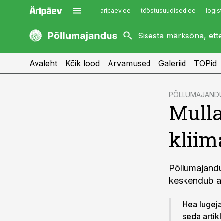
aripaev.ee
tööstusuudised.ee
logis
kaubandus.ee
imelineajalugu.ee
kinnisvarauudised.ee
imelineteadus.ee
Avaleht
Kõik lood
Arvamused
Galeriid
TOPid
cebook
PÕLLUMAJAND
Mulla
Twitter)
kedIn
kliim
ail
k
Põllumajandu
keskendub a
Hea lugeja!
seda artik