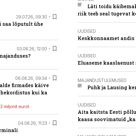
Läti toidu käibema
riik teeb seal tugevat k
29.07.26, 09:30
 saa lõputult ühe
UUDISED
Keskkonnaamet andis J
03.08.26, 12:00
umajanduses?
UUDISED
Eluaseme kaaslaenust 
06.08.26, 09:34
MAJANDUSTULEMUSED
alde firmades käive
Puhk ja Lausing ke
ahekordistus kui ka
UUDISED
 miljonit eurot
Aita kaitsta Eesti põllu
kaasa soovimatuid „kaa
04.08.26, 11:23
rminali