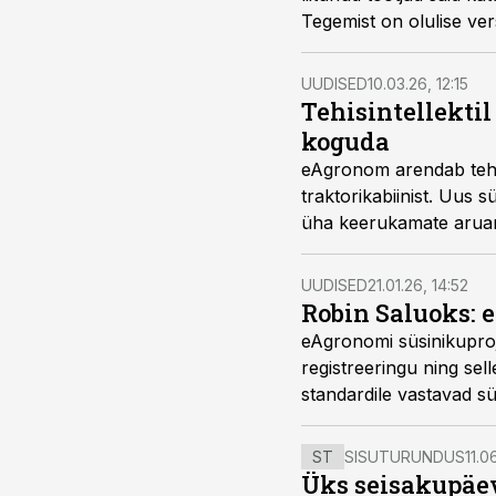
Tegemist on olulise ver
võib pakkuda lisaks ke
UUDISED
10.03.26, 12:15
Tehisintellekti
koguda
eAgronom arendab tehis
traktorikabiinist. Uus
üha keerukamate aruand
UUDISED
21.01.26, 14:52
Robin Saluoks: 
eAgronomi süsinikuproj
registreeringu ning sel
standardile vastavad sü
süsinikujäätmete muutm
Saluoks.
ST
SISUTURUNDUS
11.0
Üks seisakupäev