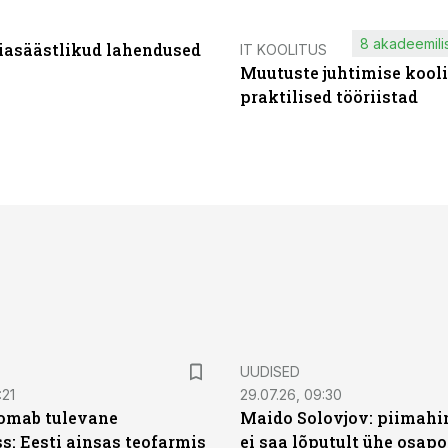
8 akadeemilis
iasäästlikud lahendused
IT KOOLITUS
Muutuste juhtimise kooli
praktilised tööriistad
UUDISED
:21
29.07.26, 09:30
oomab tulevane
Maido Solovjov: piimahi
s: Eesti ainsas teofarmis
ei saa lõputult ühe osapo