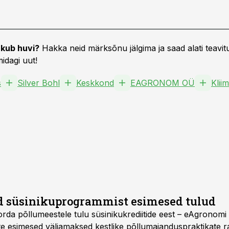
kub huvi?
Hakka neid märksõnu jälgima ja saad alati teavitu
idagi uut!
s
Silver Bohl
Keskkond
EAGRONOM OÜ
Klii
d süsinikuprogrammist esimesed tulud
korda põllumeestele tulu süsinikukrediitide eest – eAgrono
ätte esimesed väljamaksed kestlike põllumajanduspraktikate 