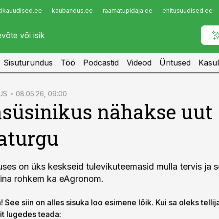
tikauudised.ee
kaubandus.ee
raamatupidaja.ee
ehitusuudised.ee
Infopank
Radar
Sisuturundus
Töö
Podcastid
Videod
Üritused
Kasul
US
08.05.26, 09:00
süsinikus nähakse uut
aturgu
ses on üks keskseid tulevikuteemasid mulla tervis ja se
ina rohkem ka eAgronom.
 See siin on alles sisuka loo esimene lõik. Kui sa oleks tellij
lit lugedes teada: