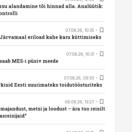
ksu alandamine tõi hinnad alla. Analüütik:
ontrolli
07.08.26, 10:35
ärvamaal eriload kahe karu küttimiseks
07.08.26, 10:31
saab MES-i püsiv meede
07.08.26, 09:30
rkisid Eesti suurimateks toidutöösturiteks
06.08.26, 13:27
majandust, metsi ja loodust – ära too reisilt
sreisijaid“