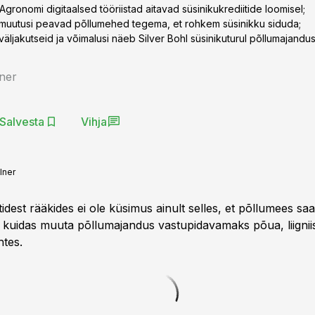
Agronomi digitaalsed tööriistad aitavad süsinikukrediitide loomisel;
d muutusi peavad põllumehed tegema, et rohkem süsinikku siduda;
 väljakutseid ja võimalusi näeb Silver Bohl süsinikuturul põllumajandu
ner
Salvesta
Vihja
lner
tidest rääkides ei ole küsimus ainult selles, et põllumees saa
s, kuidas muuta põllumajandus vastupidavamaks põua, liignii
tes.