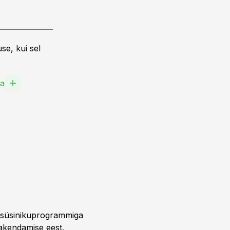
se, kui sel
ma
mi süsinikuprogrammiga
rakendamise eest.