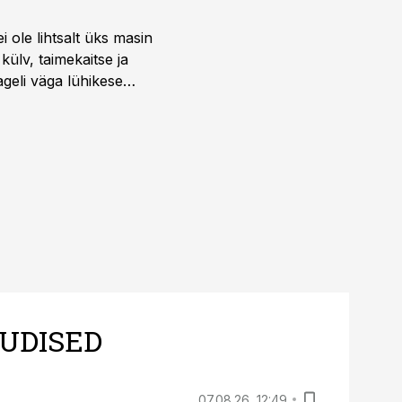
i ole lihtsalt üks masin
külv, taimekaitse ja
ageli väga lühikese
UDISED
07.08.26, 12:49