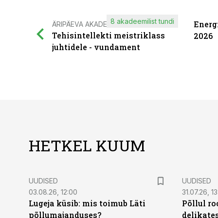
8 akadeemilist tundi
Energ
ÄRIPÄEVA AKADEEMIA
Tehisintellekti meistriklass
2026
juhtidele - vundament
HETKEL KUUM
UUDISED
UUDISED
03.08.26, 12:00
31.07.26, 13
Lugeja küsib: mis toimub Läti
Põllul r
põllumajanduses?
delikates