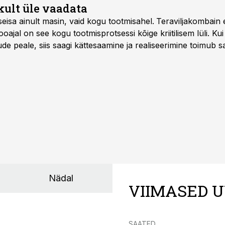
kult üle vaadata
seisa ainult masin, vaid kogu tootmisahel.
Teraviljakombain e
oajal on see kogu tootmisprotsessi kõige kriitilisem lüli. Kui 
e peale, siis saagi kättesaamine ja realiseerimine toimub s
kõigest 2-4 nädalaga.
Nädal
VIIMASED U
SAATED