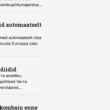
 süsinikupõllumajandus
id automaatselt
meid automaatselt otse
 muuta Euroopa Liidu
diidid
rra ametliku
lapõhised Verra
 verstapost
nomi juht Robin
b kombain enne