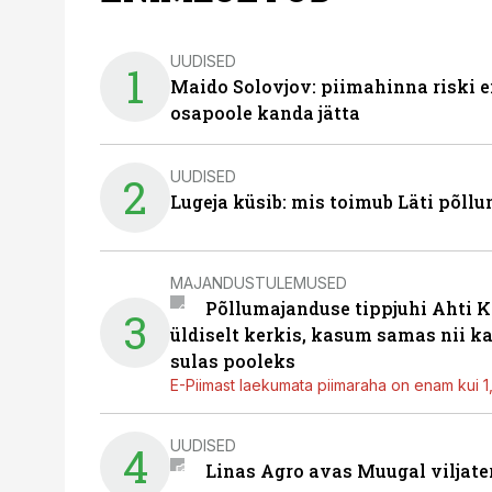
UUDISED
1
Maido Solovjov: piimahinna riski ei
osapoole kanda jätta
UUDISED
2
Lugeja küsib: mis toimub Läti põll
MAJANDUSTULEMUSED
Põllumajanduse tippjuhi Ahti K
3
üldiselt kerkis, kasum samas nii k
sulas pooleks
E-Piimast laekumata piimaraha on enam kui 1,2
UUDISED
4
Linas Agro avas Muugal viljate