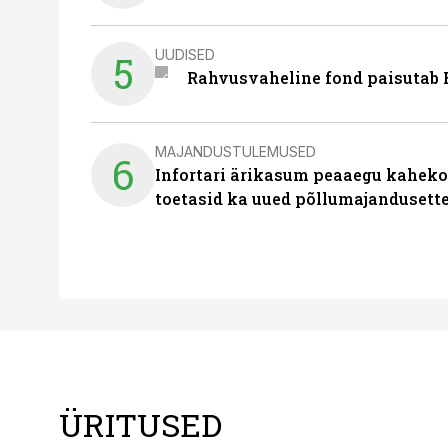
UUDISED
5
Rahvusvaheline fond paisutab B
MAJANDUSTULEMUSED
6
Infortari ärikasum peaaegu kaheko
toetasid ka uued põllumajandusett
ÜRITUSED