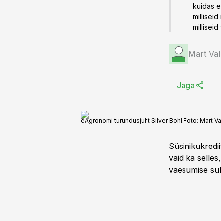
kuidas e
millisei
milliseid
Mart Val
Jaga
eAgronomi turundusjuht Silver Bohl.
Foto:
Mart Va
Süsinikukredii
vaid ka selle
vaesumise suh