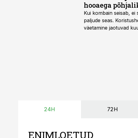
hooaega põhjali
Kui kombain seisab, ei 
paljude seas. Koristusho
väetamine jaotuvad kuud
ajavahemiku jooksul – 
24H
72H
ENIMLOETUD