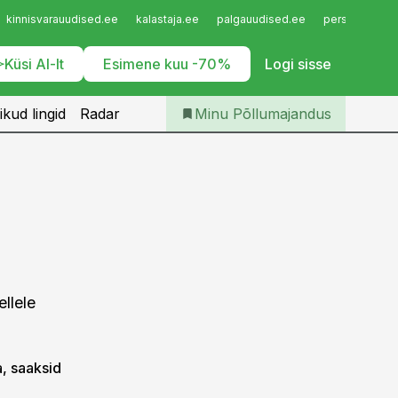
Iseteenindus
kinnisvarauudised.ee
kalastaja.ee
palgauudised.ee
personaliuudi
Telli Põllumajandus
Küsi AI-lt
Esimene kuu -70%
Logi sisse
ikud lingid
Radar
Minu Põllumajandus
llele
a, saaksid