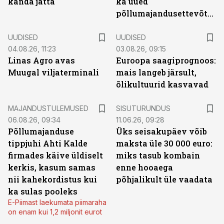
kanda jätta
ka uued
põllumajandusettevõtted
UUDISED
UUDISED
04.08.26, 11:23
03.08.26, 09:15
Linas Agro avas
Euroopa saagiprognoos:
Muugal viljaterminali
mais langeb järsult,
õlikultuurid kasvavad
ST
MAJANDUSTULEMUSED
SISUTURUNDUS
06.08.26, 09:34
11.06.26, 09:28
Põllumajanduse
Üks seisakupäev võib
tippjuhi Ahti Kalde
maksta üle 30 000 euro:
firmades käive üldiselt
miks tasub kombain
kerkis, kasum samas
enne hooaega
nii kahekordistus kui
põhjalikult üle vaadata
ka sulas pooleks
E-Piimast laekumata piimaraha
on enam kui 1,2 miljonit eurot