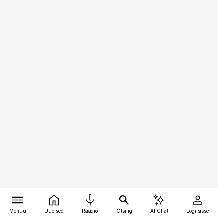
Menüü
Uudised
Raadio
Otsing
AI Chat
Logi sisse