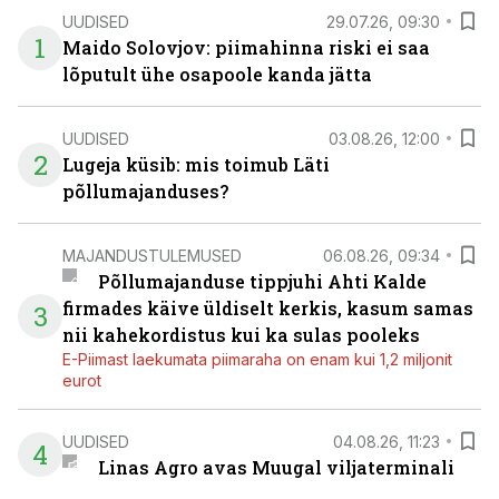
UUDISED
29.07.26, 09:30
1
Maido Solovjov: piimahinna riski ei saa
lõputult ühe osapoole kanda jätta
UUDISED
03.08.26, 12:00
2
Lugeja küsib: mis toimub Läti
põllumajanduses?
MAJANDUSTULEMUSED
06.08.26, 09:34
Põllumajanduse tippjuhi Ahti Kalde
firmades käive üldiselt kerkis, kasum samas
3
nii kahekordistus kui ka sulas pooleks
E-Piimast laekumata piimaraha on enam kui 1,2 miljonit
eurot
UUDISED
04.08.26, 11:23
4
Linas Agro avas Muugal viljaterminali