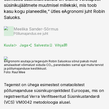
süsinikujäätmete muutmisel millekski, mis toob
kasu kogu planeedile,“ ütles eAgronomi juht Robin
Saluoks.
Meelika Sander-Sõrmus
Põllumajandus.ee juht
Kuula
Jaga
Salvesta
Vihja
eAgronomi asutaja ja tegevjuhi Robin Saluoksa sõnul pakub muld
ainulaadset võimalust siduda CO₂, parandades samal ajal mulla tervist
ja põllumajanduse kestlikkust.
Foto:
Raul Mee
Tegemist on ühega esimestest omataolistest
põllumajanduse süsinikuprojektidest Euroopas, mis on
registreeritud Verra Verifitseeritud Süsinikustandardi
(VCS) VM0042 metodoloogia alusel.