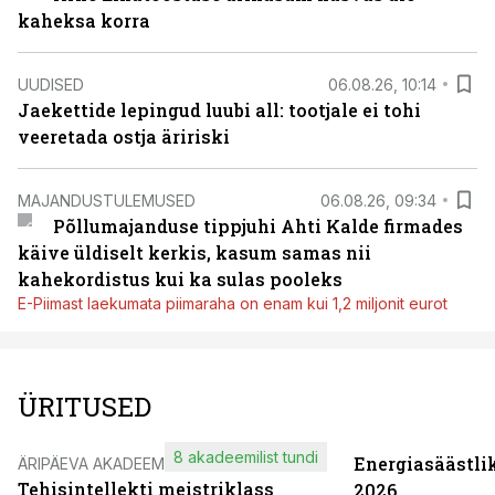
kaheksa korra
UUDISED
06.08.26, 10:14
Jaekettide lepingud luubi all: tootjale ei tohi
veeretada ostja äririski
MAJANDUSTULEMUSED
06.08.26, 09:34
Põllumajanduse tippjuhi Ahti Kalde firmades
käive üldiselt kerkis, kasum samas nii
kahekordistus kui ka sulas pooleks
E-Piimast laekumata piimaraha on enam kui 1,2 miljonit eurot
ÜRITUSED
8 akadeemilist tundi
Energiasäästli
ÄRIPÄEVA AKADEEMIA
Tehisintellekti meistriklass
2026