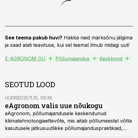
See teema pakub huvi?
Hakka neid märksõnu jälgima
ja saad alati teavituse, kui sel teemal ilmub midagi uut!
E-AGRONOM OÜ
Põllumajandus
Keskkond
SEOTUD LOOD
UUDISED
25.11.25, 09:39
eAgronom valis uue nõukogu
eAgronom, põllumajandusele keskendunud
kliimatehnoloogiaettevõte, mis aitab põllumeestel võtta
kasutusele jätkusuutlikke põllumajanduspraktikaid,
teatas uue nõukogu nimetamisest, mis tähistab olulist