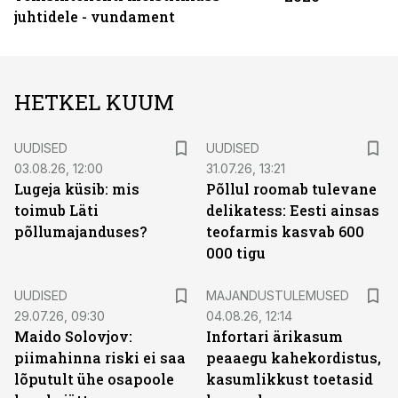
juhtidele - vundament
HETKEL KUUM
UUDISED
UUDISED
03.08.26, 12:00
31.07.26, 13:21
Lugeja küsib: mis
Põllul roomab tulevane
toimub Läti
delikatess: Eesti ainsas
põllumajanduses?
teofarmis kasvab 600
000 tigu
UUDISED
MAJANDUSTULEMUSED
29.07.26, 09:30
04.08.26, 12:14
Maido Solovjov:
Infortari ärikasum
piimahinna riski ei saa
peaaegu kahekordistus,
lõputult ühe osapoole
kasumlikkust toetasid