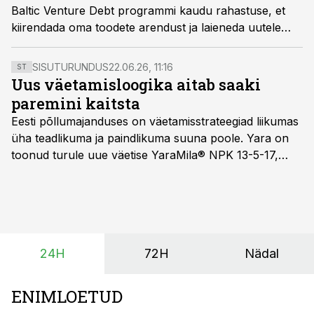
Baltic Venture Debt programmi kaudu rahastuse, et
kiirendada oma toodete arendust ja laieneda uutele
turgudele Euroopas ja Aafrikas.
SISUTURUNDUS
22.06.26, 11:16
ST
Uus väetamisloogika aitab saaki
paremini kaitsta
Eesti põllumajanduses on väetamisstrateegiad liikumas
üha teadlikuma ja paindlikuma suuna poole. Yara on
toonud turule uue väetise YaraMila® NPK 13-5-17,
mille eesmärk on mitte ainult parandada saagikust,
vaid ka muuta põllumeeste mõtteviisi väetamise
ajastuse ja koguste osas.
24H
72H
Nädal
ENIMLOETUD