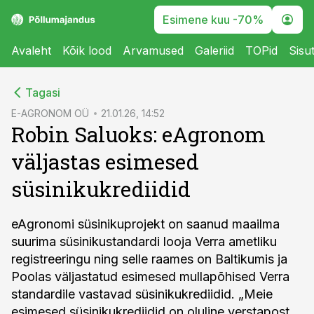
Esimene kuu -70%
Avaleht
Kõik lood
Arvamused
Galeriid
TOPid
Sisu
cebook
Tagasi
Twitter)
E-AGRONOM OÜ
21.01.26, 14:52
Robin Saluoks: eAgronom
kedIn
väljastas esimesed
ail
süsinikukrediidid
k
eAgronomi süsinikuprojekt on saanud maailma
suurima süsinikustandardi looja Verra ametliku
registreeringu ning selle raames on Baltikumis ja
Poolas väljastatud esimesed mullapõhised Verra
standardile vastavad süsinikukrediidid. „Meie
esimesed süsinikukrediidid on oluline verstapost