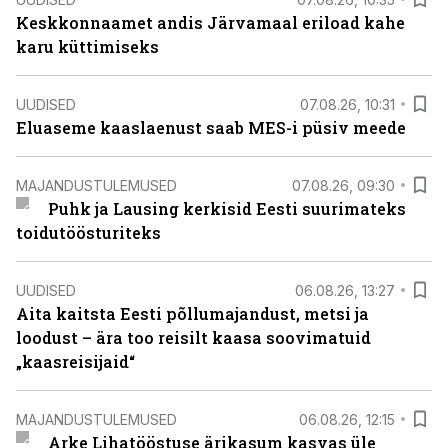
Keskkonnaamet andis Järvamaal eriload kahe
karu küttimiseks
UUDISED
07.08.26, 10:31
Eluaseme kaaslaenust saab MES-i püsiv meede
MAJANDUSTULEMUSED
07.08.26, 09:30
Puhk ja Lausing kerkisid Eesti suurimateks
toidutöösturiteks
UUDISED
06.08.26, 13:27
Aita kaitsta Eesti põllumajandust, metsi ja
loodust – ära too reisilt kaasa soovimatuid
„kaasreisijaid“
MAJANDUSTULEMUSED
06.08.26, 12:15
Arke Lihatööstuse ärikasum kasvas üle