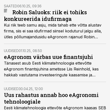
sammu ettevõtte strateegilises kasvus.
SAATED
06.10.25, 09:36
Robin Saluoks: riik ei tohiks
konkureerida idufirmaga
Kui riik teeb samu asju, mida tahab ette võtta alustav
firma, siis ei saa idufirmad siinsel koduturul jalgu alla,
ütles põllumajandusidu eAgronom rajanud Robin
Saluoks.
UUDISED
01.10.25, 08:50
eAgronom värbas uue finantsjuhi
Tänasest asub Eesti kliimatehnoloogia ettevõtte
eAgronom finantsjuhina ametisse Liis Reinhold, kes
hakkab vastutama investeeringute kaasamise ja
ettevõtte laienemisega seotud eesmärkide eest.
UUDISED
30.04.25, 12:00
Uus rahastus annab hoo eAgronomi
tehnoloogiale
Eesti kliimatehnoloogia ettevõte eAgronom kaasas SEB