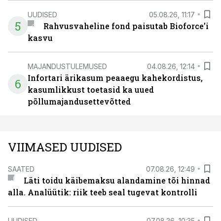
UUDISED
05.08.26, 11:17
5
Rahvusvaheline fond paisutab Bioforce’i
kasvu
MAJANDUSTULEMUSED
04.08.26, 12:14
Infortari ärikasum peaaegu kahekordistus,
6
kasumlikkust toetasid ka uued
põllumajandusettevõtted
VIIMASED UUDISED
SAATED
07.08.26, 12:49
Läti toidu käibemaksu alandamine tõi hinnad
alla. Analüütik: riik teeb seal tugevat kontrolli
UUDISED
07.08.26, 10:35