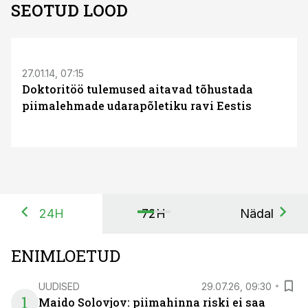
SEOTUD LOOD
S
27.01.14, 07:15
Doktoritöö tulemused aitavad tõhustada
piimalehmade udarapõletiku ravi Eestis
24H
72H
Nädal
ENIMLOETUD
UUDISED
29.07.26, 09:30
1
Maido Solovjov: piimahinna riski ei saa