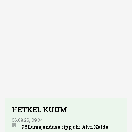
HETKEL KUUM
06.08.26, 09:34
03.08.
Põllumajanduse tippjuhi Ahti Kalde
Luge