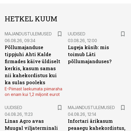
HETKEL KUUM
MAJANDUSTULEMUSED
UUDISED
06.08.26, 09:34
03.08.26, 12:00
Põllumajanduse
Lugeja küsib: mis
tippjuhi Ahti Kalde
toimub Läti
firmades käive üldiselt
põllumajanduses?
kerkis, kasum samas
nii kahekordistus kui
ka sulas pooleks
E-Piimast laekumata piimaraha
on enam kui 1,2 miljonit eurot
UUDISED
MAJANDUSTULEMUSED
04.08.26, 11:23
04.08.26, 12:14
Linas Agro avas
Infortari ärikasum
Muugal viljaterminali
peaaegu kahekordistus,