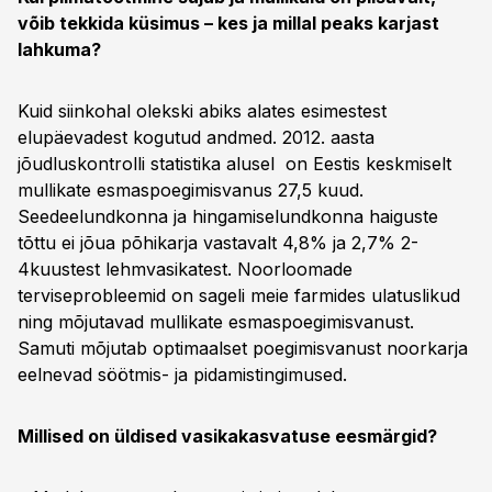
võib tekkida küsimus – kes ja millal peaks karjast
lahkuma?
Kuid siinkohal olekski abiks alates esimestest
elupäevadest kogutud andmed. 2012. aasta
jõudluskontrolli statistika alusel on Eestis keskmiselt
mullikate esmaspoegimisvanus 27,5 kuud.
Seedeelundkonna ja hingamiselundkonna haiguste
tõttu ei jõua põhikarja vastavalt 4,8% ja 2,7% 2-
4kuustest lehmvasikatest. Noorloomade
terviseprobleemid on sageli meie farmides ulatuslikud
ning mõjutavad mullikate esmaspoegimisvanust.
Samuti mõjutab optimaalset poegimisvanust noorkarja
eelnevad söötmis- ja pidamistingimused.
Millised on üldised vasikakasvatuse eesmärgid?