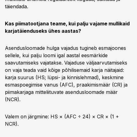
täiendada.
Kas piimatootjana teame, kui palju vajame mullikaid
karjatäienduseks ühes aastas?
Asendusloomade hulga vajadus tugineb esmajoones
sellele, kui palju loomi igal aastal eesmärkide
saavutamiseks vajatakse. Vajaduse väljaarvutamiseks
on vaja teada vaid kõige põhilisemaid karja näitajaid:
karja suurus (HS; lüpsi- ja kinnislehmad), keskmine
esmaspoegimise vanus (AFC), praakimismäär (CR) ja
piimakarjaga mitteliituvate asendusloomade määr
(NCR).
Valem on järgmine: HS × (AFC ÷ 24) × CR × (1 +
NCR).