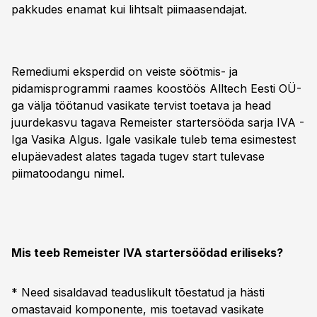
pakkudes enamat kui lihtsalt piimaasendajat.
Remediumi eksperdid on veiste söötmis- ja
pidamisprogrammi raames koostöös Alltech Eesti OÜ-
ga välja töötanud vasikate tervist toetava ja head
juurdekasvu tagava Remeister startersööda sarja IVA -
Iga Vasika Algus. Igale vasikale tuleb tema esimestest
elupäevadest alates tagada tugev start tulevase
piimatoodangu nimel.
Mis teeb Remeister IVA startersöödad eriliseks?
* Need sisaldavad teaduslikult tõestatud ja hästi
omastavaid komponente, mis toetavad vasikate