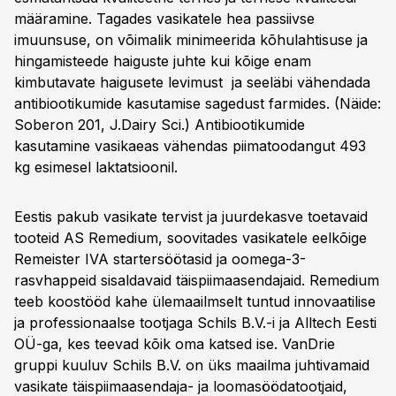
määramine. Tagades vasikatele hea passiivse
imuunsuse, on võimalik minimeerida kõhulahtisuse ja
hingamisteede haiguste juhte kui kõige enam
kimbutavate haigusete levimust ja seeläbi vähendada
antibiootikumide kasutamise sagedust farmides. (Näide:
Soberon 201, J.Dairy Sci.) Antibiootikumide
kasutamine vasikaeas vähendas piimatoodangut 493
kg esimesel laktatsioonil.
Eestis pakub vasikate tervist ja juurdekasve toetavaid
tooteid AS Remedium, soovitades vasikatele eelkõige
Remeister IVA startersöötasid ja oomega-3-
rasvhappeid sisaldavaid täispiimaasendajaid. Remedium
teeb koostööd kahe ülemaailmselt tuntud innovaatilise
ja professionaalse tootjaga Schils B.V.-i ja Alltech Eesti
OÜ-ga, kes teevad kõik oma katsed ise. VanDrie
gruppi kuuluv Schils B.V. on üks maailma juhtivamaid
vasikate täispiimaasendaja- ja loomasöödatootjaid,