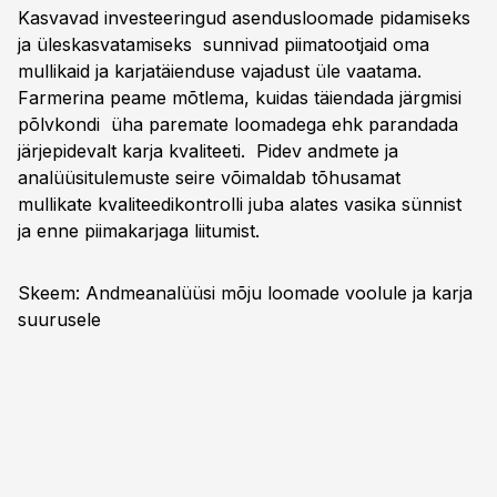
Kasvavad investeeringud asendusloomade pidamiseks
ja üleskasvatamiseks sunnivad piimatootjaid oma
mullikaid ja karjatäienduse vajadust üle vaatama.
Farmerina peame mõtlema, kuidas täiendada järgmisi
põlvkondi üha paremate loomadega ehk parandada
järjepidevalt karja kvaliteeti. Pidev andmete ja
analüüsitulemuste seire võimaldab tõhusamat
mullikate kvaliteedikontrolli juba alates vasika sünnist
ja enne piimakarjaga liitumist.
Skeem: Andmeanalüüsi mõju loomade voolule ja karja
suurusele