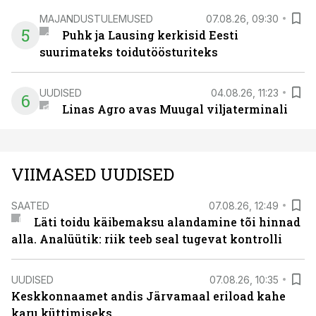
MAJANDUSTULEMUSED
07.08.26, 09:30
5
Puhk ja Lausing kerkisid Eesti
suurimateks toidutöösturiteks
UUDISED
04.08.26, 11:23
6
Linas Agro avas Muugal viljaterminali
VIIMASED UUDISED
SAATED
07.08.26, 12:49
Läti toidu käibemaksu alandamine tõi hinnad
alla. Analüütik: riik teeb seal tugevat kontrolli
UUDISED
07.08.26, 10:35
Keskkonnaamet andis Järvamaal eriload kahe
karu küttimiseks