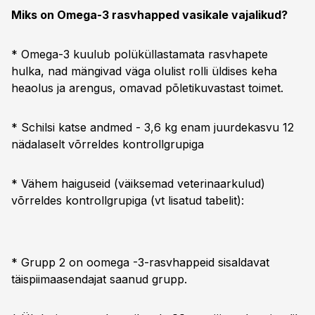
Miks on Omega-3 rasvhapped vasikale vajalikud?
* Omega-3 kuulub polüküllastamata rasvhapete
hulka, nad mängivad väga olulist rolli üldises keha
heaolus ja arengus, omavad põletikuvastast toimet.
* Schilsi katse andmed - 3,6 kg enam juurdekasvu 12
nädalaselt võrreldes kontrollgrupiga
* Vähem haiguseid (väiksemad veterinaarkulud)
võrreldes kontrollgrupiga (vt lisatud tabelit):
* Grupp 2 on oomega -3-rasvhappeid sisaldavat
täispiimaasendajat saanud grupp.