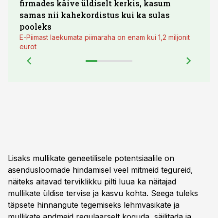
firmades käive üldiselt kerkis, kasum
põll
samas nii kahekordistus kui ka sulas
pooleks
E-Piimast laekumata piimaraha on enam kui 1,2 miljonit
eurot
Lisaks mullikate geneetilisele potentsiaalile on
asendusloomade hindamisel veel mitmeid tegureid,
näiteks aitavad terviklikku pilti luua ka näitajad
mullikate üldise tervise ja kasvu kohta. Seega tuleks
täpsete hinnangute tegemiseks lehmvasikate ja
mullikate andmeid regulaarselt koguda, säilitada ja