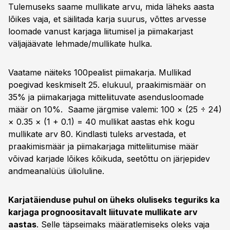
Tulemuseks saame mullikate arvu, mida läheks aasta
lõikes vaja, et säilitada karja suurus, võttes arvesse
loomade vanust karjaga liitumisel ja piimakarjast
väljajäävate lehmade/mullikate hulka.
Vaatame näiteks 100pealist piimakarja. Mullikad
poegivad keskmiselt 25. elukuul, praakimismäär on
35% ja piimakarjaga mitteliituvate asendusloomade
määr on 10%. Saame järgmise valemi: 100 × (25 ÷ 24)
× 0.35 × (1 + 0.1) = 40 mullikat aastas ehk kogu
mullikate arv 80. Kindlasti tuleks arvestada, et
praakimismäär ja piimakarjaga mitteliitumise määr
võivad karjade lõikes kõikuda, seetõttu on järjepidev
andmeanalüüs ülioluline.
Karjatäienduse puhul on üheks oluliseks teguriks ka
karjaga prognoositavalt liituvate mullikate arv
aastas
. Selle täpseimaks määratlemiseks oleks vaja