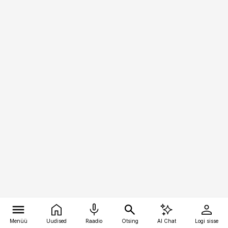
Menüü
Uudised
Raadio
Otsing
AI Chat
Logi sisse