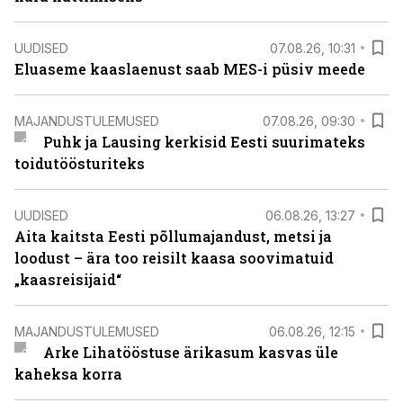
UUDISED
07.08.26, 10:31
Eluaseme kaaslaenust saab MES-i püsiv meede
MAJANDUSTULEMUSED
07.08.26, 09:30
Puhk ja Lausing kerkisid Eesti suurimateks
toidutöösturiteks
UUDISED
06.08.26, 13:27
Aita kaitsta Eesti põllumajandust, metsi ja
loodust – ära too reisilt kaasa soovimatuid
„kaasreisijaid“
MAJANDUSTULEMUSED
06.08.26, 12:15
Arke Lihatööstuse ärikasum kasvas üle
kaheksa korra