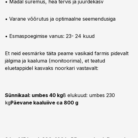
• Madal suremus, hea tervis ja juurdekasv
• Varane võõrutus ja optimaalne seemendusiga
• Esmaspoegimise vanus: 23- 24 kuud
Et neid eesmärke täita peame vasikaid farmis pidevalt
jälgima ja kaaluma (monitoorima), et teatud
eluetappidel kasvaks noorkari vastavalt:
Sünnikaal: umbes 40 kg
8 elukuud: umbes 230
kg
Päevane kaaluiive ca 800 g