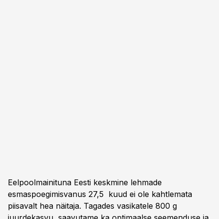
Eelpoolmainituna Eesti keskmine lehmade
esmaspoegimisvanus 27,5 kuud ei ole kahtlemata
piisavalt hea näitaja. Tagades vasikatele 800 g
juurdekasvu, saavutame ka optimaalse seemenduse ja