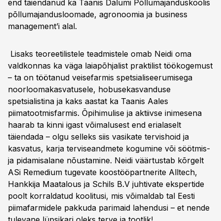
end täiendanud ka Taanis Dalumi Põllumajanduskoolis
põllumajandusloomade, agronoomia ja business
management’i alal.
Lisaks teoreetilistele teadmistele omab Neidi oma
valdkonnas ka väga laiapõhjalist praktilist töökogemust
– ta on töötanud veisefarmis spetsialiseerumisega
noorloomakasvatusele, hobusekasvanduse
spetsialistina ja kaks aastat ka Taanis Aales
piimatootmisfarmis. Õpihimulise ja aktiivse inimesena
haarab ta kinni igast võimalusest end erialaselt
täiendada – olgu selleks siis vasikate tervishoid ja
kasvatus, karja terviseandmete kogumine või söötmis-
ja pidamisalane nõustamine. Neidi väärtustab kõrgelt
ASi Remedium tugevate koostööpartnerite Alltech,
Hankkija Maatalous ja Schils B.V juhtivate ekspertide
poolt korraldatud koolitusi, mis võimaldab tal Eesti
piimafarmidele pakkuda parimaid lahendusi – et nende
tulevane lüpsikari oleks terve ja tootlik!