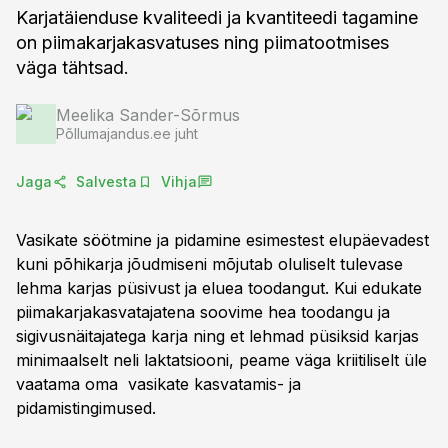
Karjatäienduse kvaliteedi ja kvantiteedi tagamine
on piimakarjakasvatuses ning piimatootmises
väga tähtsad.
Meelika Sander-Sõrmus
Põllumajandus.ee juht
Jaga
Salvesta
Vihja
Vasikate söötmine ja pidamine esimestest elupäevadest
kuni põhikarja jõudmiseni mõjutab oluliselt tulevase
lehma karjas püsivust ja eluea toodangut. Kui edukate
piimakarjakasvatajatena soovime hea toodangu ja
sigivusnäitajatega karja ning et lehmad püsiksid karjas
minimaalselt neli laktatsiooni, peame väga kriitiliselt üle
vaatama oma vasikate kasvatamis- ja
pidamistingimused.