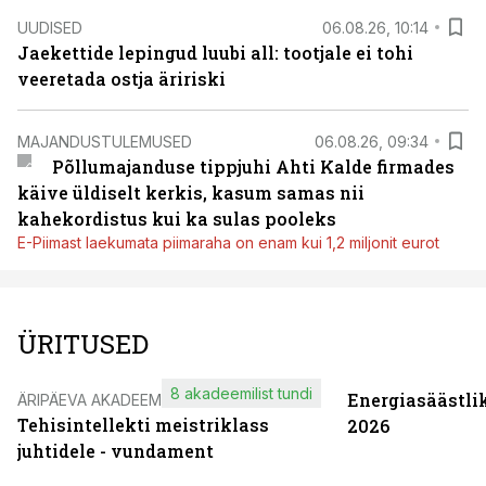
UUDISED
06.08.26, 10:14
Jaekettide lepingud luubi all: tootjale ei tohi
veeretada ostja äririski
MAJANDUSTULEMUSED
06.08.26, 09:34
Põllumajanduse tippjuhi Ahti Kalde firmades
käive üldiselt kerkis, kasum samas nii
kahekordistus kui ka sulas pooleks
E-Piimast laekumata piimaraha on enam kui 1,2 miljonit eurot
ÜRITUSED
8 akadeemilist tundi
Energiasäästli
ÄRIPÄEVA AKADEEMIA
Tehisintellekti meistriklass
2026
juhtidele - vundament