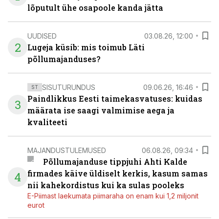
lõputult ühe osapoole kanda jätta
UUDISED
03.08.26, 12:00
2
Lugeja küsib: mis toimub Läti
põllumajanduses?
SISUTURUNDUS
09.06.26, 16:46
ST
Paindlikkus Eesti taimekasvatuses: kuidas
3
määrata ise saagi valmimise aega ja
kvaliteeti
MAJANDUSTULEMUSED
06.08.26, 09:34
Põllumajanduse tippjuhi Ahti Kalde
firmades käive üldiselt kerkis, kasum samas
4
nii kahekordistus kui ka sulas pooleks
E-Piimast laekumata piimaraha on enam kui 1,2 miljonit
eurot