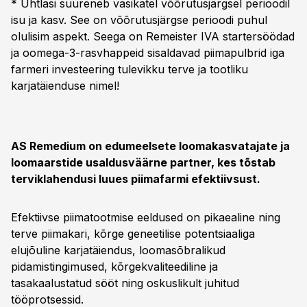
* Ühtlasi suureneb vasikatel võõrutusjärgsel perioodil
isu ja kasv. See on võõrutusjärgse perioodi puhul
olulisim aspekt. Seega on Remeister IVA startersöödad
ja oomega-3-rasvhappeid sisaldavad piimapulbrid iga
farmeri investeering tulevikku terve ja tootliku
karjatäienduse nimel!
AS Remedium on edumeelsete loomakasvatajate ja
loomaarstide usaldusväärne partner, kes tõstab
terviklahendusi luues piimafarmi efektiivsust.
Efektiivse piimatootmise eeldused on pikaealine ning
terve piimakari, kõrge geneetilise potentsiaaliga
elujõuline karjatäiendus, loomasõbralikud
pidamistingimused, kõrgekvaliteediline ja
tasakaalustatud sööt ning oskuslikult juhitud
tööprotsessid.