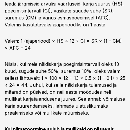
teada järgmiseid arvulisi väärtuseid: karja suurus (HS),
poegimisintervall (CI), vasikate sugude suhe (SR),
suremus (CM) ja vanus esmaspoegimisel (AFC).
Valemis kasutatavaks ajaperioodiks on 1 aasta.
Valem: 1 (ajaperiood) × HS × 12 ÷ CI × SR × (1 – CM)
× AFC ÷ 24.
Niisiis, kui meie näidiskarja poegimisintervall oleks 13
kuud, sugude suhe 50%, suremus 10%, oleks valem
sellest lähtuvalt: 1 × 100 × 12 ÷ 13 × 0.5 × (1 – 0.1) × 25
÷ 24 = 44. Juhul, kui selle näidiskarja tulemused ja
määrad on püsivad, on neil aasta möödudes neli
mullikat karjatäiendusena juures. See annab võimaluse
karja suurendamiseks, lehmade ulatuslikumaks
praakimiseks või mullikate müümiseks.
Kui piimatootmine sujub ja mullikaid on piisavalt,