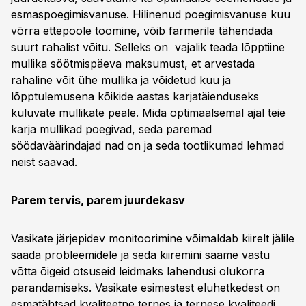
esmaspoegimisvanuse. Hilinenud poegimisvanuse kuu
võrra ettepoole toomine, võib farmerile tähendada
suurt rahalist võitu. Selleks on vajalik teada lõpptiine
mullika söötmispäeva maksumust, et arvestada
rahaline võit ühe mullika ja võidetud kuu ja
lõpptulemusena kõikide aastas karjatäienduseks
kuluvate mullikate peale. Mida optimaalsemal ajal teie
karja mullikad poegivad, seda paremad
söödaväärindajad nad on ja seda tootlikumad lehmad
neist saavad.
Parem tervis, parem juurdekasv
Vasikate järjepidev monitoorimine võimaldab kiirelt jälile
saada probleemidele ja seda kiiremini saame vastu
võtta õigeid otsuseid leidmaks lahendusi olukorra
parandamiseks. Vasikate esimestest eluhetkedest on
esmatähtsad kvaliteetne ternes ja ternese kvaliteedi