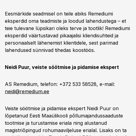
Eesmärkide seadmisel on teile abiks Remediumi
eksperdid oma teadmiste ja loodud lahendustega – et
teie tulevane lüpsikari oleks terve ja tootlik! Remediumi
eksperdid väärtustavad pikaajalisi kliendisuhteid ja
personaalselt lähenemist klientidele, sest parimad
lahendused sünnivad tihedas koostöös.
Neidi Puur, veiste
söötmise ja pidamise ekspert
AS Remedium, telefon: +372 533 58528, e-mail:
neidi@remedium.ee
Veiste söötmise ja pidamise ekspert Neidi Puur on
lõpetanud Eesti Maaülikooli põllumajandussaaduste
tootmise ja turustamise eriala ning alustanud
magistriõpingud rohumaaviljeluse erialal. Lisaks on ta