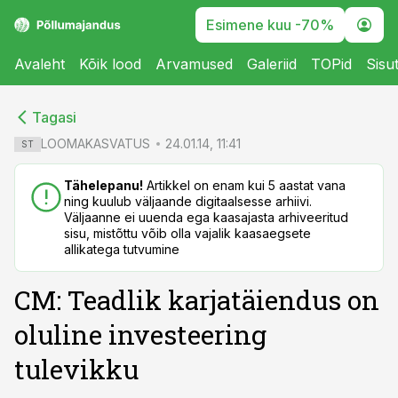
Esimene kuu -70%
Avaleht
Kõik lood
Arvamused
Galeriid
TOPid
Sisu
cebook
cebook
Tagasi
Twitter)
Twitter)
LOOMAKASVATUS
24.01.14, 11:41
ST
kedIn
kedIn
Tähelepanu!
Artikkel on enam kui 5 aastat vana
ning kuulub väljaande digitaalsesse arhiivi.
ail
ail
Väljaanne ei uuenda ega kaasajasta arhiveeritud
sisu, mistõttu võib olla vajalik kaasaegsete
k
k
allikatega tutvumine
CM: Teadlik karjatäiendus on
oluline investeering
tulevikku