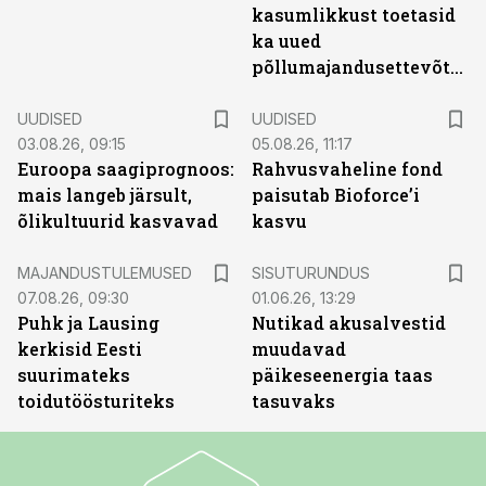
kasumlikkust toetasid
ka uued
põllumajandusettevõtted
UUDISED
UUDISED
03.08.26, 09:15
05.08.26, 11:17
Euroopa saagiprognoos:
Rahvusvaheline fond
mais langeb järsult,
paisutab Bioforce’i
õlikultuurid kasvavad
kasvu
ST
MAJANDUSTULEMUSED
SISUTURUNDUS
07.08.26, 09:30
01.06.26, 13:29
Puhk ja Lausing
Nutikad akusalvestid
kerkisid Eesti
muudavad
suurimateks
päikeseenergia taas
toidutöösturiteks
tasuvaks