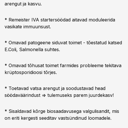
arengut ja kasvu.
* Remeister IVA startersöödad aitavad moduleerida
vasikate immuunsust.
* Omavad patogeene siduvat toimet - tõestatud katsed
E.Coli, Salmonella suhtes.
* Omavad tõhusat toimet farmides probleeme tekitava
krüptosporidioosi tõrjes.
* Toetavad vatsa arengut ja soodustavad head
söödaväärindust => tulemuseks parem juurdekasv!
* Sisaldavad kõrge biosaadavusega valgulisandit, mis
on eriti kergesti seeditav vastsündinud loomadele.