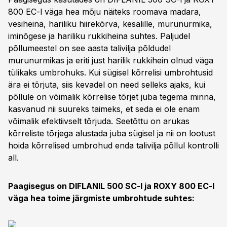
800 EC-l väga hea mõju näiteks roomava madara,
vesiheina, hariliku hiirekõrva, kesalille, murunurmika,
iminõgese ja hariliku rukkiheina suhtes. Paljudel
põllumeestel on see aasta talivilja põldudel
murunurmikas ja eriti just harilik rukkihein olnud väga
tülikaks umbrohuks. Kui sügisel kõrrelisi umbrohtusid
ära ei tõrjuta, siis kevadel on need selleks ajaks, kui
põllule on võimalik kõrrelise tõrjet juba tegema minna,
kasvanud nii suureks taimeks, et seda ei ole enam
võimalik efektiivselt tõrjuda. Seetõttu on arukas
kõrreliste tõrjega alustada juba sügisel ja nii on lootust
hoida kõrrelised umbrohud enda talivilja põllul kontrolli
all.
Paagisegus on DIFLANIL 500 SC-l ja ROXY 800 EC-l
väga hea toime järgmiste umbrohtude suhtes: