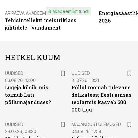
8 akadeemilist tundi
Energiasäästli
ÄRIPÄEVA AKADEEMIA
Tehisintellekti meistriklass
2026
juhtidele - vundament
HETKEL KUUM
UUDISED
UUDISED
03.08.26, 12:00
31.07.26, 13:21
Lugeja küsib: mis
Põllul roomab tulevane
toimub Läti
delikatess: Eesti ainsas
põllumajanduses?
teofarmis kasvab 600
000 tigu
UUDISED
MAJANDUSTULEMUSED
29.07.26, 09:30
04.08.26, 12:14