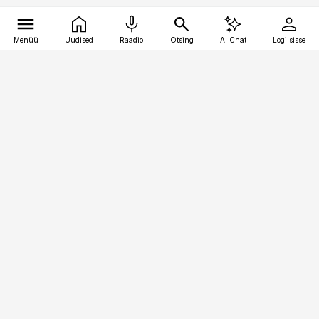
Menüü
Uudised
Raadio
Otsing
AI Chat
Logi sisse
Vana-Lõuna 39/1, 19094 Tallinn
(+372) 667 0111
pollumajandus@pollumajandus.ee
Telli
Reklaam
Firmast
Sisu kasutamisõigused
Ajakirjaniku
eetikakoodeks
Üldtingimused
Privaatsustingimused
Küpsiste poliitika
KKK
Eesti Meediaettevõtete
Eelistuste haldamine