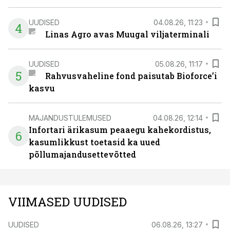
UUDISED
04.08.26, 11:23
4
Linas Agro avas Muugal viljaterminali
UUDISED
05.08.26, 11:17
5
Rahvusvaheline fond paisutab Bioforce’i
kasvu
MAJANDUSTULEMUSED
04.08.26, 12:14
Infortari ärikasum peaaegu kahekordistus,
6
kasumlikkust toetasid ka uued
põllumajandusettevõtted
VIIMASED UUDISED
UUDISED
06.08.26, 13:27