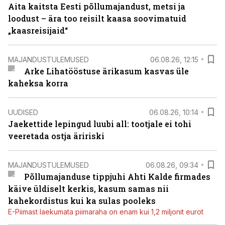
Aita kaitsta Eesti põllumajandust, metsi ja
loodust – ära too reisilt kaasa soovimatuid
„kaasreisijaid“
MAJANDUSTULEMUSED
06.08.26, 12:15
Arke Lihatööstuse ärikasum kasvas üle
kaheksa korra
UUDISED
06.08.26, 10:14
Jaekettide lepingud luubi all: tootjale ei tohi
veeretada ostja äririski
MAJANDUSTULEMUSED
06.08.26, 09:34
Põllumajanduse tippjuhi Ahti Kalde firmades
käive üldiselt kerkis, kasum samas nii
kahekordistus kui ka sulas pooleks
E-Piimast laekumata piimaraha on enam kui 1,2 miljonit eurot