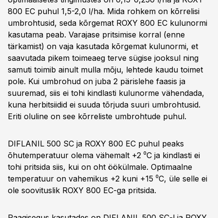
800 EC puhul 1,5-2,0 l/ha. Mida rohkem on kõrrelisi
umbrohtusid, seda kõrgemat ROXY 800 EC kulunormi
kasutama peab. Varajase pritsimise korral (enne
tärkamist) on vaja kasutada kõrgemat kulunormi, et
saavutada pikem toimeaeg terve sügise jooksul ning
samuti toimib ainult mulla mõju, lehtede kaudu toimet
pole. Kui umbrohud on juba 2 pärislehe faasis ja
suuremad, siis ei tohi kindlasti kulunorme vähendada,
kuna herbitsiidid ei suuda tõrjuda suuri umbrohtusid.
Eriti oluline on see kõrreliste umbrohtude puhul.
DIFLANIL 500 SC ja ROXY 800 EC puhul peaks
õhutemperatuur olema vähemalt +2 ⁰C ja kindlasti ei
tohi pritsida siis, kui on oht öökülmale. Optimaalne
temperatuur on vahemikus +2 kuni +15 ⁰C, üle selle ei
ole soovituslik ROXY 800 EC-ga pritsida.
Paagisegus kasutades on DIFLANIL 500 SC-l ja ROXY