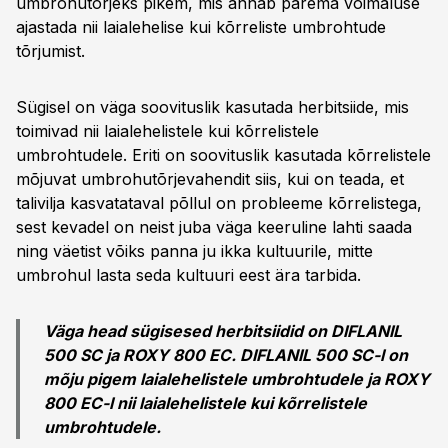
umbrohutõrjeks pikem, mis annab parema võimaluse
ajastada nii laialehelise kui kõrreliste umbrohtude
tõrjumist.
Sügisel on väga soovituslik kasutada herbitsiide, mis
toimivad nii laialehelistele kui kõrrelistele
umbrohtudele. Eriti on soovituslik kasutada kõrrelistele
mõjuvat umbrohutõrjevahendit siis, kui on teada, et
talivilja kasvatataval põllul on probleeme kõrrelistega,
sest kevadel on neist juba väga keeruline lahti saada
ning väetist võiks panna ju ikka kultuurile, mitte
umbrohul lasta seda kultuuri eest ära tarbida.
Väga head sügisesed herbitsiidid on DIFLANIL
500 SC ja ROXY 800 EC. DIFLANIL 500 SC-l on
mõju pigem laialehelistele umbrohtudele ja ROXY
800 EC-l nii laialehelistele kui kõrrelistele
umbrohtudele.