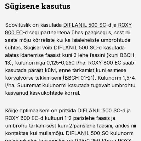
Sügisene kasutus
Soovituslik on kasutada
DIFLANIL 500 SC
-d ja
ROXY
800 EC
-d segupartneritena ühes paagisegus, sest nii
saate mõju kõrreliste kui ka laialeheliste umbrohtude
suhtes. Sügisel võib DIFLANIL 500 SC-d kasutada
alates idanemise faasist kuni 3 lehe faasini (kuni BBCH
13), kulunormiga 0,125-0,250 l/ha. ROXY 800 EC saab
kasutada pärast külvi, enne tärkamist kuni esimese
kõrvalvõrse tekkimiseni (BBCH 01-21). Kulunorm 1,5-4
l/ha. Suuremat kulunormi kasutada tugevalt umbrohtu
kasvanud kasvukohtade korral.
Kõige optimaalsem on pritsida DIFLANIL 500 SC-d ja
ROXY 800 EC-d kultuuri 1-2 pärislehe faasis ja
umbrohu tärkamisest kuni 2 pärislehe faasini, andes nii
kontaktse kui mullamõju. DIFLANIL 500 SC kulunorm
optimaalsetes tingimustes on 0,15-0,250 l/ha ja ROXY