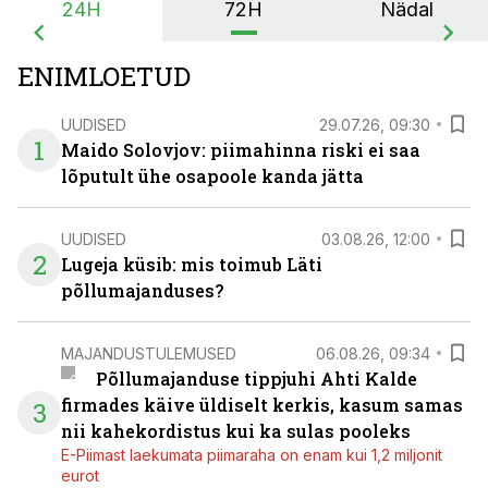
24H
72H
Nädal
ENIMLOETUD
UUDISED
29.07.26, 09:30
1
Maido Solovjov: piimahinna riski ei saa
lõputult ühe osapoole kanda jätta
UUDISED
03.08.26, 12:00
2
Lugeja küsib: mis toimub Läti
põllumajanduses?
MAJANDUSTULEMUSED
06.08.26, 09:34
Põllumajanduse tippjuhi Ahti Kalde
firmades käive üldiselt kerkis, kasum samas
3
nii kahekordistus kui ka sulas pooleks
E-Piimast laekumata piimaraha on enam kui 1,2 miljonit
eurot