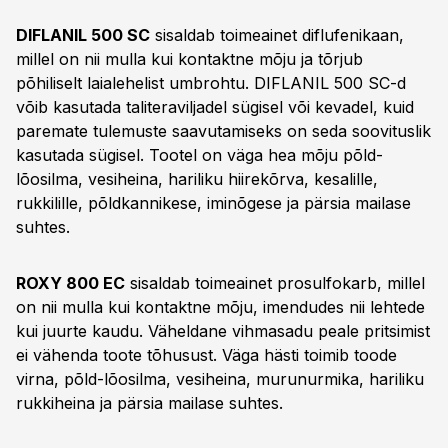
DIFLANIL 500 SC
sisaldab toimeainet diflufenikaan,
millel on nii mulla kui kontaktne mõju ja tõrjub
põhiliselt laialehelist umbrohtu. DIFLANIL 500 SC-d
võib kasutada taliteraviljadel sügisel või kevadel, kuid
paremate tulemuste saavutamiseks on seda soovituslik
kasutada sügisel. Tootel on väga hea mõju põld-
lõosilma, vesiheina, hariliku hiirekõrva, kesalille,
rukkilille, põldkannikese, iminõgese ja pärsia mailase
suhtes.
ROXY 800 EC
sisaldab toimeainet prosulfokarb, millel
on nii mulla kui kontaktne mõju, imendudes nii lehtede
kui juurte kaudu. Väheldane vihmasadu peale pritsimist
ei vähenda toote tõhusust. Väga hästi toimib toode
virna, põld-lõosilma, vesiheina, murunurmika, hariliku
rukkiheina ja pärsia mailase suhtes.