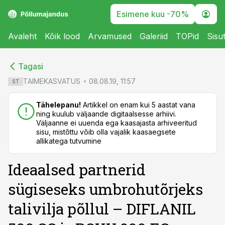
Esimene kuu -70%
Avaleht
Kõik lood
Arvamused
Galeriid
TOPid
Sisu
cebook
cebook
Tagasi
Twitter)
Twitter)
TAIMEKASVATUS
08.08.19, 11:57
ST
kedIn
kedIn
Tähelepanu!
Artikkel on enam kui 5 aastat vana
ning kuulub väljaande digitaalsesse arhiivi.
ail
ail
Väljaanne ei uuenda ega kaasajasta arhiveeritud
sisu, mistõttu võib olla vajalik kaasaegsete
k
k
allikatega tutvumine
Ideaalsed partnerid
sügiseseks umbrohutõrjeks
talivilja põllul – DIFLANIL