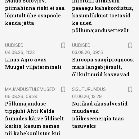
Maido Solovjov:
Infortari ärikasum
piimahinna riski ei saa
peaaegu kahekordistus,
lõputult ühe osapoole
kasumlikkust toetasid
kanda jätta
ka uued
põllumajandusettevõtted
UUDISED
UUDISED
04.08.26, 11:23
03.08.26, 09:15
Linas Agro avas
Euroopa saagiprognoos:
Muugal viljaterminali
mais langeb järsult,
õlikultuurid kasvavad
ST
MAJANDUSTULEMUSED
SISUTURUNDUS
06.08.26, 09:34
01.06.26, 13:29
Põllumajanduse
Nutikad akusalvestid
tippjuhi Ahti Kalde
muudavad
firmades käive üldiselt
päikeseenergia taas
kerkis, kasum samas
tasuvaks
nii kahekordistus kui