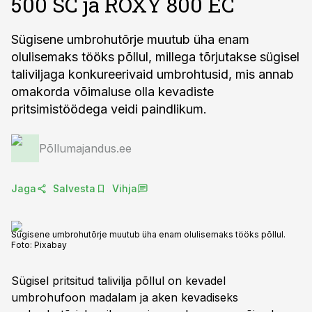
500 SC ja ROXY 800 EC
Sügisene umbrohutõrje muutub üha enam
olulisemaks tööks põllul, millega tõrjutakse sügisel
taliviljaga konkureerivaid umbrohtusid, mis annab
omakorda võimaluse olla kevadiste
pritsimistöödega veidi paindlikum.
Põllumajandus.ee
Jaga
Salvesta
Vihja
Sügisene umbrohutõrje muutub üha enam olulisemaks tööks põllul.
Foto:
Pixabay
Sügisel pritsitud talivilja põllul on kevadel
umbrohufoon madalam ja aken kevadiseks