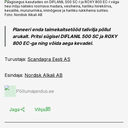
Paagisegus kasutades on DIFLANIL 500 SC-l ja ROXY 800 EC-l väga
hea mõju näiteks roomava madara, vesiheina, hariliku hiirekõrva,
kesalille, murunurmika, iminõgese ja hariliku rukkiheina suhtes.
Foto:
Nordisk Alkali AB
Planeeri enda taimekaitsetööd talivilja põllul
arukalt. Pritsi sügisel DIFLANIL 500 SC ja ROXY
800 EC-ga ning võida aega kevadel.
Turustaja:
Scandagra Eesti AS
Esindaja:
Nordisk Alkali AB
Põllumajandus.ee
Jaga
Vihja