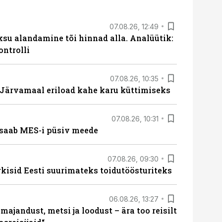
07.08.26, 12:49
ksu alandamine tõi hinnad alla. Analüütik:
ontrolli
07.08.26, 10:35
ärvamaal eriload kahe karu küttimiseks
07.08.26, 10:31
saab MES-i püsiv meede
07.08.26, 09:30
rkisid Eesti suurimateks toidutöösturiteks
06.08.26, 13:27
majandust, metsi ja loodust – ära too reisilt