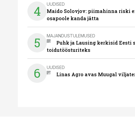
UUDISED
4
Maido Solovjov: piimahinna riski ei
osapoole kanda jätta
MAJANDUSTULEMUSED
5
Puhk ja Lausing kerkisid Eesti
toidutöösturiteks
UUDISED
6
Linas Agro avas Muugal viljate