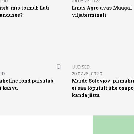
2:00
04.08.26, 11:23
sib: mis toimub Läti
Linas Agro avas Muugal
anduses?
viljaterminali
UUDISED
:17
29.07.26, 09:30
heline fond paisutab
Maido Solovjov: piimahi
’i kasvu
ei saa lõputult ühe osapo
kanda jätta