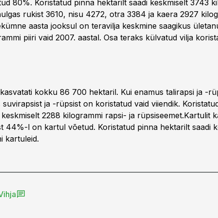
atud 80%. Koristatud pinna hektarilt saadi keskmiselt 3743 k
lhulgas rukist 3610, nisu 4272, otra 3384 ja kaera 2927 kilo
kümne aasta jooksul on teravilja keskmine saagikus ületa
ammi piiri vaid 2007. aastal. Osa teraks külvatud vilja koris
 kasvatati kokku 86 700 hektaril. Kui enamus talirapsi ja -rü
s suvirapsist ja -rüpsist on koristatud vaid viiendik. Koristat
i keskmiselt 2288 kilogrammi rapsi- ja rüpsiseemet.Kartulit 
est 44%-l on kartul võetud. Koristatud pinna hektarilt saadi 
 kartuleid.
Vihja