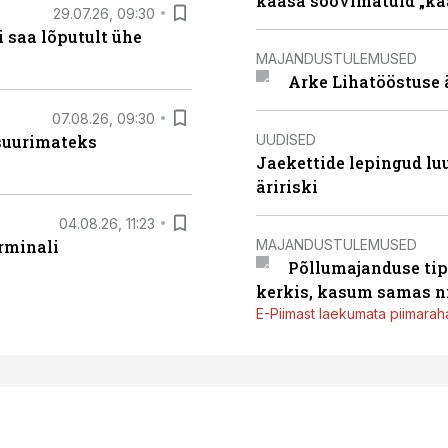
kaasa soovimatuid „kaa
29.07.26, 09:30
 saa lõputult ühe
MAJANDUSTULEMUSED
Arke Lihatööstuse 
07.08.26, 09:30
UUDISED
 suurimateks
Jaekettide lepingud luub
äririski
04.08.26, 11:23
MAJANDUSTULEMUSED
rminali
Põllumajanduse tip
kerkis, kasum samas ni
E-Piimast laekumata piimaraha