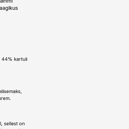
grammi
saagikus
g 44% kartuli
ilisemaks,
uurem.
, sellest on