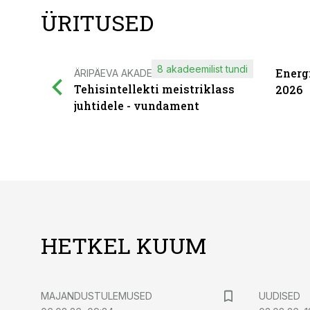
ÜRITUSED
8 akadeemilist tundi
Energ
ÄRIPÄEVA AKADEEMIA
Tehisintellekti meistriklass
2026
juhtidele - vundament
HETKEL KUUM
MAJANDUSTULEMUSED
UUDISED