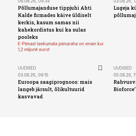
06.08.26, 09:34
03.08.26, 1
Põllumajanduse tippjuhi Ahti
Lugeja kü
Kalde firmades käive üldiselt
põllumaj
kerkis, kasum samas nii
kahekordistus kui ka sulas
pooleks
E-Piimast laekumata piimaraha on enam kui
1,2 miljonit eurot
UUDISED
UUDISED
03.08.26, 09:15
05.08.26, 11
Euroopa saagiprognoos: mais
Rahvusva
langeb järsult, õlikultuurid
Bioforce
kasvavad