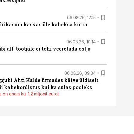
sreisijaid“
06.08.26, 12:15
ärikasum kasvas üle kaheksa korra
06.08.26, 10:14
i all: tootjale ei tohi veeretada ostja
06.08.26, 09:34
pjuhi Ahti Kalde firmades käive üldiselt
i kahekordistus kui ka sulas pooleks
 on enam kui 1,2 miljonit eurot