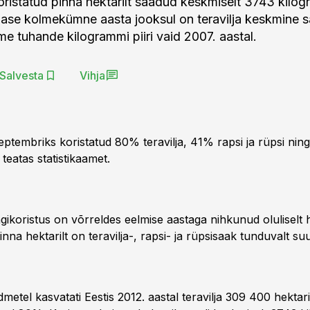
ristatud pinna hektarilt saadud keskmiselt 3743 kilo
iimase kolmekümne aasta jooksul on teravilja keskmine 
me tuhande kilogrammi piiri vaid 2007. aastal.
Salvesta
Vihja
 septembriks koristatud 80% teravilja, 41% rapsi ja rüpsi nin
teatas statistikaamet.
ikoristus on võrreldes eelmise aastaga nihkunud oluliselt h
inna hektarilt on teravilja-, rapsi- ja rüpsisaak tunduvalt s
dmetel kasvatati Eestis 2012. aastal teravilja 309 400 hektaril