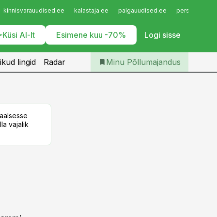
Iseteenindus
kinnisvarauudised.ee
kalastaja.ee
palgauudised.ee
personaliuudi
Telli Põllumajandus
Küsi AI-lt
Esimene kuu -70%
Logi sisse
ikud lingid
Radar
Minu Põllumajandus
taalsesse
la vajalik