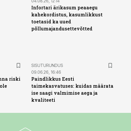
04.08.26, 12:14
Infortari ärikasum peaaegu
kahekordistus, kasumlikkust
toetasid ka uued
põllumajandusettevõtted
ST
SISUTURUNDUS
09.06.26, 16:46
nna riski
Paindlikkus Eesti
ole
taimekasvatuses: kuidas määrata
ise saagi valmimise aega ja
kvaliteeti