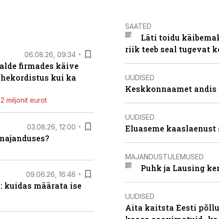
SAATED
Läti toidu käibema
riik teeb seal tugevat k
06.08.26, 09:34
alde firmades käive
ahekordistus kui ka
UUDISED
Keskkonnaamet andis J
 miljonit eurot
UUDISED
03.08.26, 12:00
Eluaseme kaaslaenust 
umajanduses?
MAJANDUSTULEMUSED
Puhk ja Lausing ke
09.06.26, 16:46
: kuidas määrata ise
UUDISED
Aita kaitsta Eesti põllu