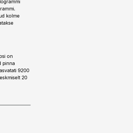
ilogrammi
grammi.
nud kolme
tatakse
psi on
ud pinna
kasvatati 9200
keskmiselt 20