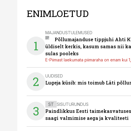
ENIMLOETUD
MAJANDUSTULEMUSED
Põllumajanduse tippjuhi Ahti K
1
üldiselt kerkis, kasum samas nii k
sulas pooleks
E-Piimast laekumata piimaraha on enam kui 1,2
UUDISED
2
Lugeja küsib: mis toimub Läti põll
ST
SISUTURUNDUS
3
Paindlikkus Eesti taimekasvatuses
saagi valmimise aega ja kvaliteeti