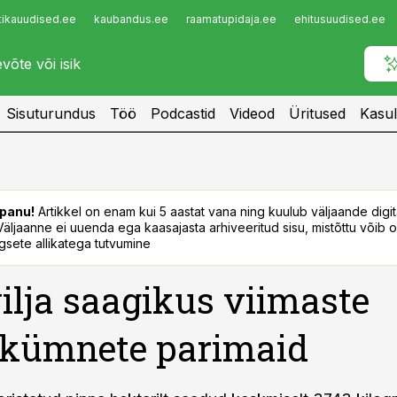
tikauudised.ee
kaubandus.ee
raamatupidaja.ee
ehitusuudised.ee
Infopank
Radar
Sisuturundus
Töö
Podcastid
Videod
Üritused
Kasul
panu!
Artikkel on enam kui 5 aastat vana ning kuulub väljaande digi
. Väljaanne ei uuenda ega kaasajasta arhiveeritud sisu, mistõttu võib ol
sete allikatega tutvumine
ilja saagikus viimaste
akümnete parimaid