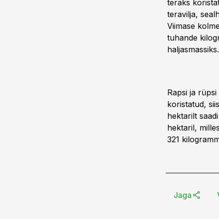
teraks korist
teravilja, sea
Viimase kolme
tuhande kilogr
haljasmassiks.
Rapsi ja rüpsi
koristatud, sii
hektarilt saad
hektaril, mill
321 kilogrammi
Jaga