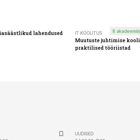
8 akadeemilis
iasäästlikud lahendused
IT KOOLITUS
Muutuste juhtimise kooli
praktilised tööriistad
UUDISED