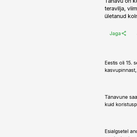
Tänavu on ko
teravilja, v
ületanud kol
Jaga
Eestis oli 15.
kasvupinnast, 
Tänavune saag
kuid koristusp
Esialgsetel an