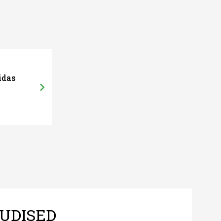
idas
UDISED