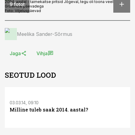
2004. aastal - taimekaitse pritsid Jõgeval, tegu oli toona veel
9 fotot
GrowHow päevadega
Foto:
Viljeluspäevad
Meelika Sander-Sõrmus
Jaga
Vihja
SEOTUD LOOD
03.03.14, 09:10
Milline tuleb saak 2014. aastal?