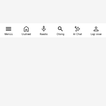
Menüü
Uudised
Raadio
Otsing
AI Chat
Logi sisse
Vana-Lõuna 39/1, 19094 Tallinn
(+372) 667 0111
pollumajandus@pollumajandus.ee
Telli
Reklaam
Firmast
Sisu kasutamisõigused
Ajakirjaniku