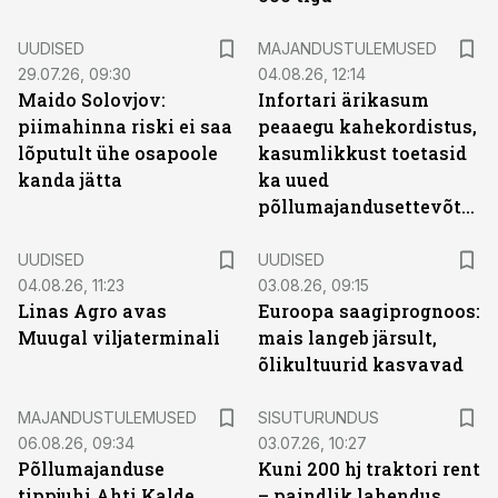
UUDISED
MAJANDUSTULEMUSED
29.07.26, 09:30
04.08.26, 12:14
Maido Solovjov:
Infortari ärikasum
piimahinna riski ei saa
peaaegu kahekordistus,
lõputult ühe osapoole
kasumlikkust toetasid
kanda jätta
ka uued
põllumajandusettevõtted
UUDISED
UUDISED
04.08.26, 11:23
03.08.26, 09:15
Linas Agro avas
Euroopa saagiprognoos:
Muugal viljaterminali
mais langeb järsult,
õlikultuurid kasvavad
ST
MAJANDUSTULEMUSED
SISUTURUNDUS
06.08.26, 09:34
03.07.26, 10:27
Põllumajanduse
Kuni 200 hj traktori rent
tippjuhi Ahti Kalde
– paindlik lahendus