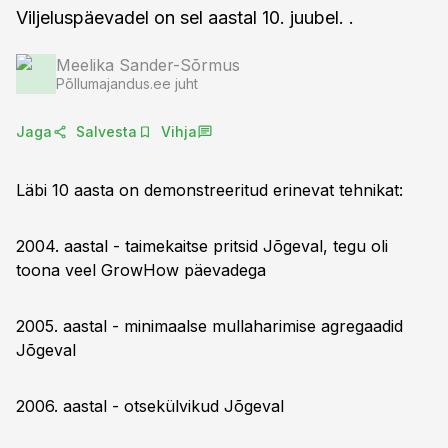
Viljeluspäevadel on sel aastal 10. juubel. .
Meelika Sander-Sõrmus
Põllumajandus.ee juht
Jaga
Salvesta
Vihja
Läbi 10 aasta on demonstreeritud erinevat tehnikat:
2004. aastal - taimekaitse pritsid Jõgeval, tegu oli
toona veel GrowHow päevadega
2005. aastal - minimaalse mullaharimise agregaadid
Jõgeval
2006. aastal - otsekülvikud Jõgeval