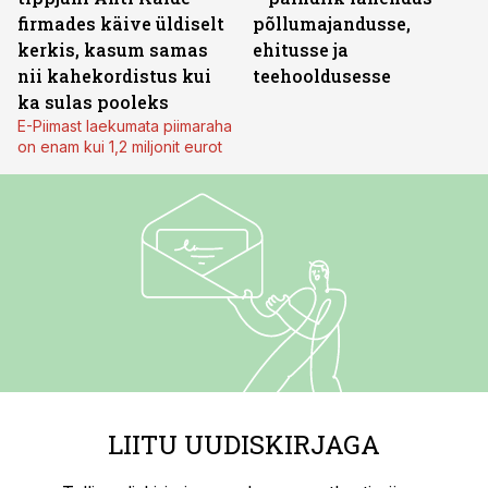
firmades käive üldiselt
põllumajandusse,
kerkis, kasum samas
ehitusse ja
nii kahekordistus kui
teehooldusesse
ka sulas pooleks
E-Piimast laekumata piimaraha
on enam kui 1,2 miljonit eurot
LIITU UUDISKIRJAGA