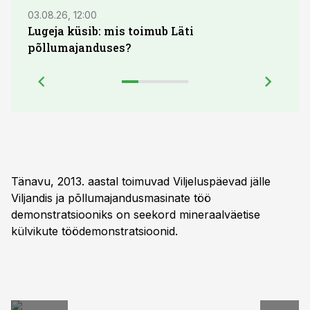
03.08.26, 12:00
29.07
Lugeja küsib: mis toimub Läti
Maid
põllumajanduses?
lõpu
Tänavu, 2013. aastal toimuvad Viljeluspäevad jälle
Viljandis ja põllumajandusmasinate töö
demonstratsiooniks on seekord mineraalväetise
külvikute töödemonstratsioonid.