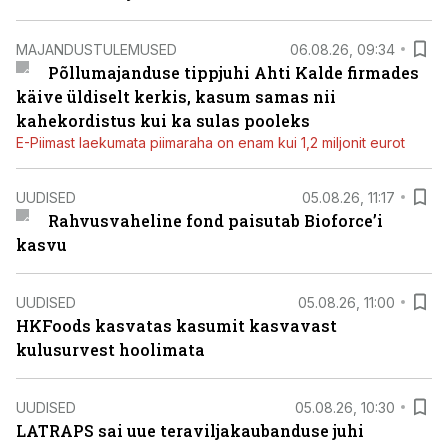
MAJANDUSTULEMUSED
06.08.26, 09:34
Põllumajanduse tippjuhi Ahti Kalde firmades
käive üldiselt kerkis, kasum samas nii
kahekordistus kui ka sulas pooleks
E-Piimast laekumata piimaraha on enam kui 1,2 miljonit eurot
UUDISED
05.08.26, 11:17
Rahvusvaheline fond paisutab Bioforce’i
kasvu
UUDISED
05.08.26, 11:00
HKFoods kasvatas kasumit kasvavast
kulusurvest hoolimata
UUDISED
05.08.26, 10:30
LATRAPS sai uue teraviljakaubanduse juhi