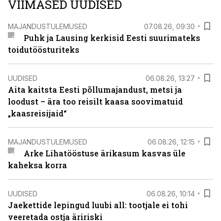
VIIMASED UUDISED
MAJANDUSTULEMUSED
07.08.26, 09:30
Puhk ja Lausing kerkisid Eesti suurimateks
toidutöösturiteks
UUDISED
06.08.26, 13:27
Aita kaitsta Eesti põllumajandust, metsi ja
loodust – ära too reisilt kaasa soovimatuid
„kaasreisijaid“
MAJANDUSTULEMUSED
06.08.26, 12:15
Arke Lihatööstuse ärikasum kasvas üle
kaheksa korra
UUDISED
06.08.26, 10:14
Jaekettide lepingud luubi all: tootjale ei tohi
veeretada ostja äririski