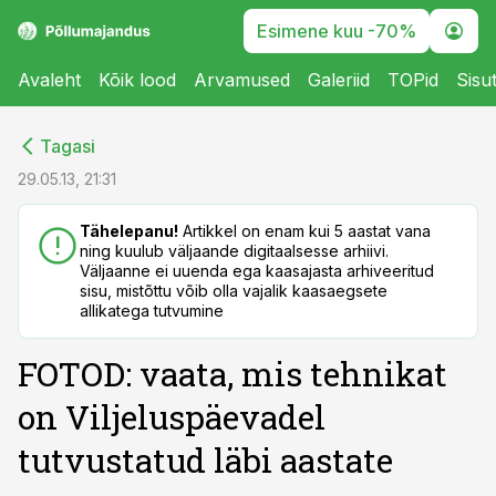
Esimene kuu -70%
Avaleht
Kõik lood
Arvamused
Galeriid
TOPid
Sisu
cebook
cebook
Tagasi
Twitter)
Twitter)
29.05.13, 21:31
kedIn
kedIn
Tähelepanu!
Artikkel on enam kui 5 aastat vana
ning kuulub väljaande digitaalsesse arhiivi.
ail
ail
Väljaanne ei uuenda ega kaasajasta arhiveeritud
sisu, mistõttu võib olla vajalik kaasaegsete
k
k
allikatega tutvumine
FOTOD: vaata, mis tehnikat
on Viljeluspäevadel
tutvustatud läbi aastate