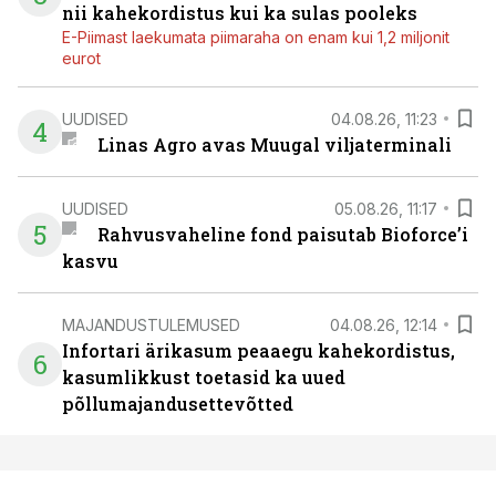
nii kahekordistus kui ka sulas pooleks
E-Piimast laekumata piimaraha on enam kui 1,2 miljonit
eurot
UUDISED
04.08.26, 11:23
4
Linas Agro avas Muugal viljaterminali
UUDISED
05.08.26, 11:17
5
Rahvusvaheline fond paisutab Bioforce’i
kasvu
MAJANDUSTULEMUSED
04.08.26, 12:14
Infortari ärikasum peaaegu kahekordistus,
6
kasumlikkust toetasid ka uued
põllumajandusettevõtted