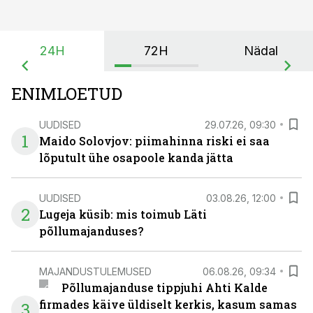
24H
72H
Nädal
ENIMLOETUD
UUDISED
29.07.26, 09:30
1
Maido Solovjov: piimahinna riski ei saa
lõputult ühe osapoole kanda jätta
UUDISED
03.08.26, 12:00
2
Lugeja küsib: mis toimub Läti
põllumajanduses?
MAJANDUSTULEMUSED
06.08.26, 09:34
Põllumajanduse tippjuhi Ahti Kalde
firmades käive üldiselt kerkis, kasum samas
3