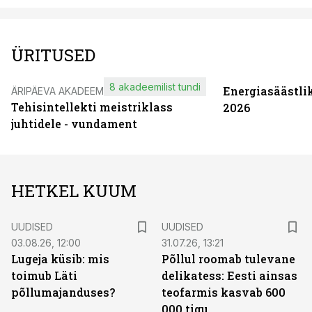
ÜRITUSED
8 akadeemilist tundi
Energiasäästli
ÄRIPÄEVA AKADEEMIA
Tehisintellekti meistriklass
2026
juhtidele - vundament
HETKEL KUUM
UUDISED
UUDISED
03.08.26, 12:00
31.07.26, 13:21
Lugeja küsib: mis
Põllul roomab tulevane
toimub Läti
delikatess: Eesti ainsas
põllumajanduses?
teofarmis kasvab 600
000 tigu