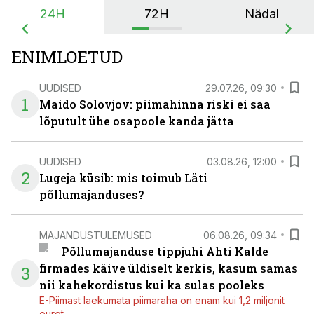
24H
72H
Nädal
ENIMLOETUD
UUDISED
29.07.26, 09:30
1
Maido Solovjov: piimahinna riski ei saa
lõputult ühe osapoole kanda jätta
UUDISED
03.08.26, 12:00
2
Lugeja küsib: mis toimub Läti
põllumajanduses?
MAJANDUSTULEMUSED
06.08.26, 09:34
Põllumajanduse tippjuhi Ahti Kalde
firmades käive üldiselt kerkis, kasum samas
3
nii kahekordistus kui ka sulas pooleks
E-Piimast laekumata piimaraha on enam kui 1,2 miljonit
eurot