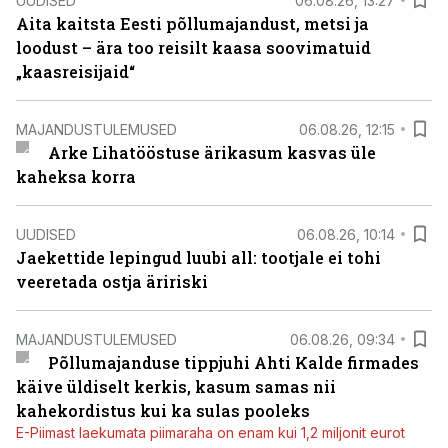
UUDISED
06.08.26, 13:27
Aita kaitsta Eesti põllumajandust, metsi ja
loodust – ära too reisilt kaasa soovimatuid
„kaasreisijaid“
MAJANDUSTULEMUSED
06.08.26, 12:15
Arke Lihatööstuse ärikasum kasvas üle
kaheksa korra
UUDISED
06.08.26, 10:14
Jaekettide lepingud luubi all: tootjale ei tohi
veeretada ostja äririski
MAJANDUSTULEMUSED
06.08.26, 09:34
Põllumajanduse tippjuhi Ahti Kalde firmades
käive üldiselt kerkis, kasum samas nii
kahekordistus kui ka sulas pooleks
E-Piimast laekumata piimaraha on enam kui 1,2 miljonit eurot