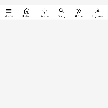
Menüü
Uudised
Raadio
Otsing
AI Chat
Logi sisse
Vana-Lõuna 39/1, 19094 Tallinn
(+372) 667 0111
pollumajandus@pollumajandus.ee
Telli
Reklaam
Firmast
Sisu kasutamisõigused
Ajakirjaniku
eetikakoodeks
Üldtingimused
Privaatsustingimused
Küpsiste poliitika
KKK
Eesti Meediaettevõtete
Eelistuste haldamine