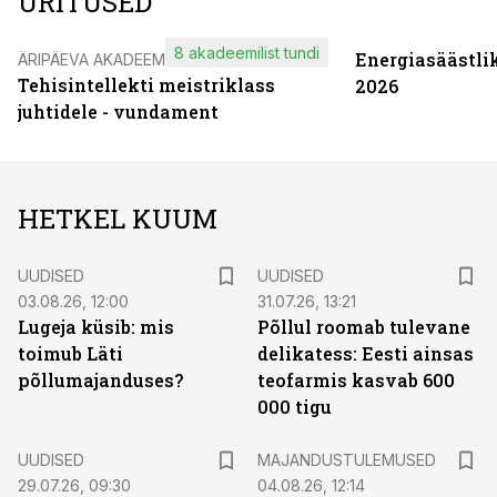
ÜRITUSED
8 akadeemilist tundi
Energiasäästli
ÄRIPÄEVA AKADEEMIA
Tehisintellekti meistriklass
2026
juhtidele - vundament
HETKEL KUUM
UUDISED
UUDISED
03.08.26, 12:00
31.07.26, 13:21
Lugeja küsib: mis
Põllul roomab tulevane
toimub Läti
delikatess: Eesti ainsas
põllumajanduses?
teofarmis kasvab 600
000 tigu
UUDISED
MAJANDUSTULEMUSED
29.07.26, 09:30
04.08.26, 12:14