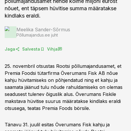
põllumajandusamet nende kolme miljoni eurost
nõuet, ent täpsem hüvitise summa määratakse
kindlaks eraldi.
Meelika Sander-Sõrmus
Põllumajandus.ee juht
Jaga
Salvesta
Vihja
25. novembril otsustas Rootsi põllumajandusamet, et
Premia Foodsi tütarfirma Överumans Fisk AB nõue
kahju hüvitamiseks on põhjendatud ning et kahju ja
saamata jäänud tulu nõude rahuldamiseks on olemas
seadusest tulenev õiguslik alus. Överumans Fiskile
makstava hüvitise suurus määratakse kindlaks eraldi
otsusega, teatas Premia Foods börsile.
Tänavu 31. juulil esitas Överumans Fisk kahju ja