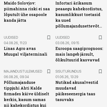
Maido Solovjov:
Infortari ärikasum
piimahinna riski ei saa
peaaegu kahekordistus,
lõputult ühe osapoole
kasumlikkust toetasid
kanda jätta
ka uued
põllumajandusettevõtted
UUDISED
UUDISED
04.08.26, 11:23
03.08.26, 09:15
Linas Agro avas
Euroopa saagiprognoos:
Muugal viljaterminali
mais langeb järsult,
õlikultuurid kasvavad
ST
MAJANDUSTULEMUSED
SISUTURUNDUS
06.08.26, 09:34
01.06.26, 13:29
Põllumajanduse
Nutikad akusalvestid
tippjuhi Ahti Kalde
muudavad
firmades käive üldiselt
päikeseenergia taas
kerkis, kasum samas
tasuvaks
nii kahekordistus kui