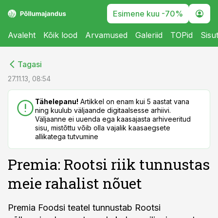
Esimene kuu -70%
Avaleht
Kõik lood
Arvamused
Galeriid
TOPid
Sisu
cebook
cebook
Tagasi
Twitter)
Twitter)
27.11.13, 08:54
kedIn
kedIn
Tähelepanu!
Artikkel on enam kui 5 aastat vana
ning kuulub väljaande digitaalsesse arhiivi.
ail
ail
Väljaanne ei uuenda ega kaasajasta arhiveeritud
sisu, mistõttu võib olla vajalik kaasaegsete
k
k
allikatega tutvumine
Premia: Rootsi riik tunnustas
meie rahalist nõuet
Premia Foodsi teatel tunnustab Rootsi