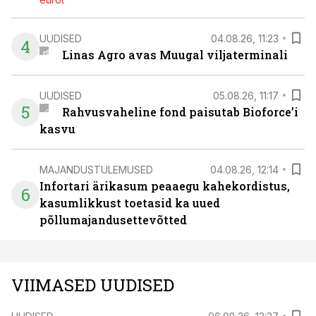
UUDISED
04.08.26, 11:23
4
Linas Agro avas Muugal viljaterminali
UUDISED
05.08.26, 11:17
5
Rahvusvaheline fond paisutab Bioforce’i
kasvu
MAJANDUSTULEMUSED
04.08.26, 12:14
Infortari ärikasum peaaegu kahekordistus,
6
kasumlikkust toetasid ka uued
põllumajandusettevõtted
VIIMASED UUDISED