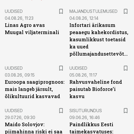
UUDISED
MAJANDUSTULEMUSED
04.08.26, 11:23
04.08.26, 12:14
Linas Agro avas
Infortari ärikasum
Muugal viljaterminali
peaaegu kahekordistus,
kasumlikkust toetasid
ka uued
põllumajandusettevõtted
UUDISED
UUDISED
03.08.26, 09:15
05.08.26, 11:17
Euroopa saagiprognoos:
Rahvusvaheline fond
mais langeb järsult,
paisutab Bioforce’i
õlikultuurid kasvavad
kasvu
ST
UUDISED
SISUTURUNDUS
29.07.26, 09:30
09.06.26, 16:46
Maido Solovjov:
Paindlikkus Eesti
piimahinna riski ei saa
taimekasvatuses: