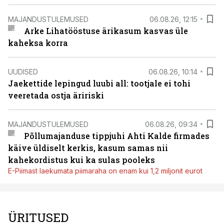
MAJANDUSTULEMUSED
06.08.26, 12:15
Arke Lihatööstuse ärikasum kasvas üle
kaheksa korra
UUDISED
06.08.26, 10:14
Jaekettide lepingud luubi all: tootjale ei tohi
veeretada ostja äririski
MAJANDUSTULEMUSED
06.08.26, 09:34
Põllumajanduse tippjuhi Ahti Kalde firmades
käive üldiselt kerkis, kasum samas nii
kahekordistus kui ka sulas pooleks
E-Piimast laekumata piimaraha on enam kui 1,2 miljonit eurot
ÜRITUSED