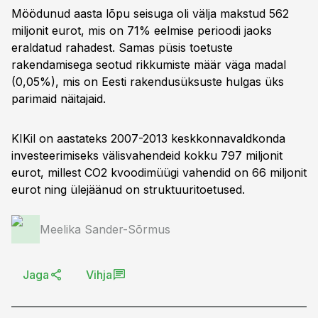
Möödunud aasta lõpu seisuga oli välja makstud 562
miljonit eurot, mis on 71% eelmise perioodi jaoks
eraldatud rahadest. Samas püsis toetuste
rakendamisega seotud rikkumiste määr väga madal
(0,05%), mis on Eesti rakendusüksuste hulgas üks
parimaid näitajaid.
KIKil on aastateks 2007-2013 keskkonnavaldkonda
investeerimiseks välisvahendeid kokku 797 miljonit
eurot, millest CO2 kvoodimüügi vahendid on 66 miljonit
eurot ning ülejäänud on struktuuritoetused.
Meelika Sander-Sõrmus
Jaga
Vihja