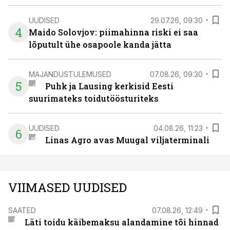
UUDISED
29.07.26, 09:30
4
Maido Solovjov: piimahinna riski ei saa
lõputult ühe osapoole kanda jätta
MAJANDUSTULEMUSED
07.08.26, 09:30
5
Puhk ja Lausing kerkisid Eesti
suurimateks toidutöösturiteks
UUDISED
04.08.26, 11:23
6
Linas Agro avas Muugal viljaterminali
VIIMASED UUDISED
SAATED
07.08.26, 12:49
Läti toidu käibemaksu alandamine tõi hinnad