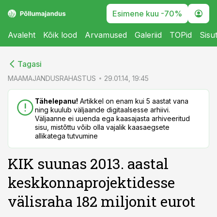
Esimene kuu -70%
Avaleht
Kõik lood
Arvamused
Galeriid
TOPid
Sisu
cebook
cebook
Tagasi
Twitter)
Twitter)
MAAMAJANDUSRAHASTUS
29.01.14, 19:45
kedIn
kedIn
Tähelepanu!
Artikkel on enam kui 5 aastat vana
ning kuulub väljaande digitaalsesse arhiivi.
ail
ail
Väljaanne ei uuenda ega kaasajasta arhiveeritud
sisu, mistõttu võib olla vajalik kaasaegsete
k
k
allikatega tutvumine
KIK suunas 2013. aastal
keskkonnaprojektidesse
välisraha 182 miljonit eurot