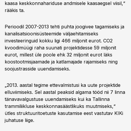
kaasa keskkonnahariduse andmisele kaasaegsel viisil,“
rääkis ta.
Perioodil 2007-2013 tehti puhta joogivee tagamiseks ja
kanalisatsioonisüsteemide väljaehitamiseks
investeeringuid kokku ligi 466 miljonit eurot. CO2
kvoodimüügi raha suunati projektidesse 59 miljonit
eurot, millest üle poole ehk 32 miljonit eurot läks
koostootmisjaamade ja katlamajade rajamiseks ning
soojustrasside uuendamiseks.
„2013. aastal tegime ettevalmistusi ka uute projektide
elluviimiseks. Sel aastal peaksid algama tööd nii 7 linna
tänavavalgustuse uuendamiseks kui ka Tallinna
trammiliikluse keskkonnasäästlikuks muutmiseks,“
ütles struktuuritoetuste kasutamise eest vastutav KIKi
juhatuse liige.