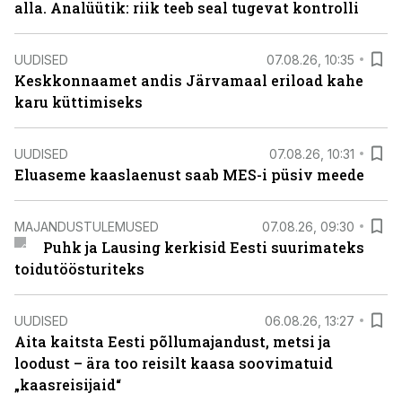
alla. Analüütik: riik teeb seal tugevat kontrolli
UUDISED
07.08.26, 10:35
Keskkonnaamet andis Järvamaal eriload kahe
karu küttimiseks
UUDISED
07.08.26, 10:31
Eluaseme kaaslaenust saab MES-i püsiv meede
MAJANDUSTULEMUSED
07.08.26, 09:30
Puhk ja Lausing kerkisid Eesti suurimateks
toidutöösturiteks
UUDISED
06.08.26, 13:27
Aita kaitsta Eesti põllumajandust, metsi ja
loodust – ära too reisilt kaasa soovimatuid
„kaasreisijaid“