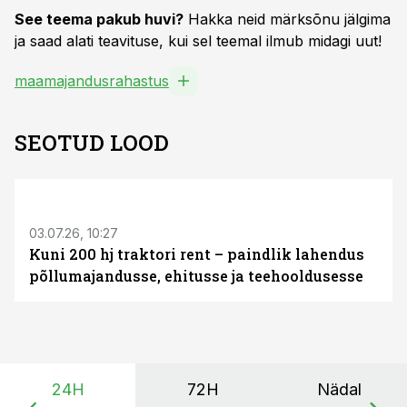
See teema pakub huvi?
Hakka neid märksõnu jälgima
ja saad alati teavituse, kui sel teemal ilmub midagi uut!
maamajandusrahastus
SEOTUD LOOD
ST
03.07.26, 10:27
Kuni 200 hj traktori rent – paindlik lahendus
põllumajandusse, ehitusse ja teehooldusesse
24H
72H
Nädal