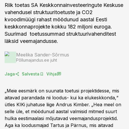
Riik toetas SA Keskkonnainvesteeringute Keskuse
vahendusel struktuuritoetuste ja CO2
kvoodimüügi rahast möödunud aastal Eesti
keskkonnaprojekte kokku 182 miljoni euroga.
Suurimad toetussummad struktuurivahenditest
läksid veemajandusse.
Meelika Sander-Sõrmus
Põllumajandus.ee juht
Jaga
Salvesta
Vihja
„Meie eesmärk on suunata toetusi projektidesse, mis
aitavad parandada nii loodus- kui ka elukeskkonda,“
ütles KIKi juhatuse liige Andrus Kimber. „Hea meel on
selle üle, et möödunud aastal valmisid mitmed suurt
hulka eestimaalasi mõjutavad veemajandusprojektid.
Aga ka loodusmajad Tartus ja Pärnus, mis aitavad