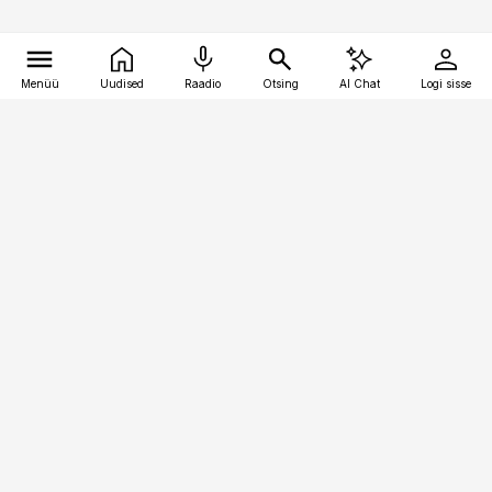
Menüü
Uudised
Raadio
Otsing
AI Chat
Logi sisse
Vana-Lõuna 39/1, 19094 Tallinn
(+372) 667 0111
pollumajandus@pollumajandus.ee
Telli
Reklaam
Firmast
Sisu kasutamisõigused
Ajakirjaniku
eetikakoodeks
Üldtingimused
Privaatsustingimused
Küpsiste poliitika
KKK