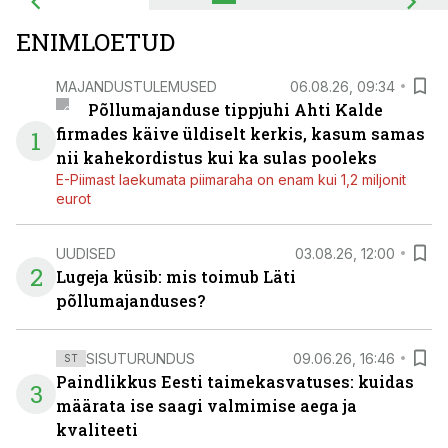
ENIMLOETUD
MAJANDUSTULEMUSED
06.08.26, 09:34
Põllumajanduse tippjuhi Ahti Kalde
firmades käive üldiselt kerkis, kasum samas
1
nii kahekordistus kui ka sulas pooleks
E-Piimast laekumata piimaraha on enam kui 1,2 miljonit
eurot
UUDISED
03.08.26, 12:00
2
Lugeja küsib: mis toimub Läti
põllumajanduses?
SISUTURUNDUS
09.06.26, 16:46
ST
Paindlikkus Eesti taimekasvatuses: kuidas
3
määrata ise saagi valmimise aega ja
kvaliteeti