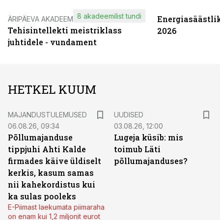
8 akadeemilist tundi
Energiasäästli
ÄRIPÄEVA AKADEEMIA
Tehisintellekti meistriklass
2026
juhtidele - vundament
HETKEL KUUM
MAJANDUSTULEMUSED
UUDISED
06.08.26, 09:34
03.08.26, 12:00
Põllumajanduse
Lugeja küsib: mis
tippjuhi Ahti Kalde
toimub Läti
firmades käive üldiselt
põllumajanduses?
kerkis, kasum samas
nii kahekordistus kui
ka sulas pooleks
E-Piimast laekumata piimaraha
on enam kui 1,2 miljonit eurot