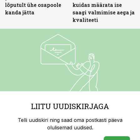
lõputult ühe osapoole
kuidas määrata ise
kanda jätta
saagi valmimise aega ja
kvaliteeti
LIITU UUDISKIRJAGA
Telli uudiskiri ning saad oma postkasti päeva
olulisemad uudised.