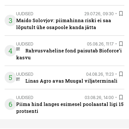
UUDISED
29.07.26, 09:30
3
Maido Solovjov: piimahinna riski ei saa
lõputult ühe osapoole kanda jätta
UUDISED
05.08.26, 11:17
4
Rahvusvaheline fond paisutab Bioforce’i
kasvu
UUDISED
04.08.26, 11:23
5
Linas Agro avas Muugal viljaterminali
UUDISED
03.08.26, 14:00
6
Piima hind langes esimesel poolaastal ligi 15
protsenti