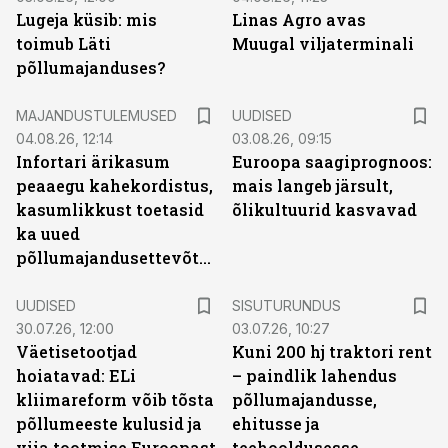
Lugeja küsib: mis
Linas Agro avas
toimub Läti
Muugal viljaterminali
põllumajanduses?
MAJANDUSTULEMUSED
UUDISED
04.08.26, 12:14
03.08.26, 09:15
Infortari ärikasum
Euroopa saagiprognoos:
peaaegu kahekordistus,
mais langeb järsult,
kasumlikkust toetasid
õlikultuurid kasvavad
ka uued
põllumajandusettevõtted
ST
UUDISED
SISUTURUNDUS
30.07.26, 12:00
03.07.26, 10:27
Väetisetootjad
Kuni 200 hj traktori rent
hoiatavad: ELi
– paindlik lahendus
kliimareform võib tõsta
põllumajandusse,
põllumeeste kulusid ja
ehitusse ja
viia tootmise Euroopast
teehooldusesse