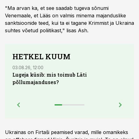
"Ma arvan ka, et see saadab tugeva sõnumi
Venemaale, et Lääs on valmis minema majanduslike
sanktsioonide teed, kui ta ei tagane Krimmist ja Ukraina
suhtes võetud poliitikast," lisas Ash.
HETKEL KUUM
03.08.26, 12:00
04.08.
Lugeja küsib: mis toimub Läti
põllumajanduses?
Ukrainas on Firtaši peamised varad, mille omanikeks