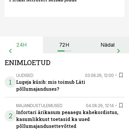
24H
72H
Nädal
ENIMLOETUD
UUDISED
03.08.26, 12:00
1
Lugeja küsib: mis toimub Läti
põllumajanduses?
MAJANDUSTULEMUSED
04.08.26, 12:14
Infortari ärikasum peaaegu kahekordistus,
2
kasumlikkust toetasid ka uued
põllumajandusettevõtted