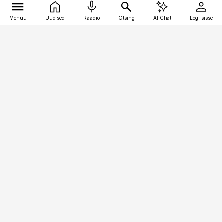
Menüü
Uudised
Raadio
Otsing
AI Chat
Logi sisse
Vana-Lõuna 39/1, 19094 Tallinn
(+372) 667 0111
pollumajandus@pollumajandus.ee
Telli
Reklaam
Firmast
Sisu kasutamisõigused
Ajakirjaniku
eetikakoodeks
Üldtingimused
Privaatsustingimused
Küpsiste poliitika
KKK
Eesti Meediaettevõtete
Eelistuste haldamine
Liit