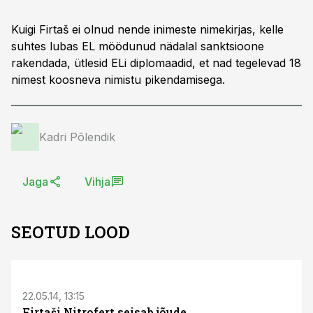
Kuigi Firtaš ei olnud nende inimeste nimekirjas, kelle
suhtes lubas EL möödunud nädalal sanktsioone
rakendada, ütlesid ELi diplomaadid, et nad tegelevad 18
nimest koosneva nimistu pikendamisega.
Kadri Põlendik
Jaga
Vihja
SEOTUD LOOD
S
22.05.14, 13:15
Firtaši Nitrofert seisab jõude