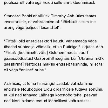
poolsaarelt välja ega hoidu selle annekteerimisest.
Standard Banki analüütik Timothy Ash ütles teates
investoritele, et vahistamine oli "täielikult seismiline
areng väga paljudel tasanditel".
“Firtašil olid energiasektori kaudu Venemaaga väga
tihedad suhted ja võimalik, et ka Putiniga," kirjutas Ash.
“Firtaši [keemiaettevõte] Ostchem nautis suurt
gaasisoodustust Gazpromilt isegi siis kui [Ukraina riiklik
gaasifirma] Naftogas maksis endiselt täishinda, nii et tal
oli väga "eriline" suhe.”
Ash lisas, et tema hinnangul saadab vahistamine
endistele Nõukogude Liidu oligarhidele tugeva sõnumi,
et kui nad tahavad Läänega koostööd teha, peavad
nad kinni pidama teatud läänelikest väärtustest.