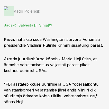
Kadri Põlendik
Jaga
Salvesta
Vihja
Kiievis nähakse seda Washingtoni survena Venemaa
presidendile Vladimir Putinile Krimmi sissetungi pärast.
Austria juurdlusbüroo kõneisik Mario Hejl ütles, et
ärimehe vahistamisotsus väljastati pärast pikalt
kestnud uurimist USAs.
“FBI aastatepikkuse uurimise ja USA föderaalkohtu
vahistamisorderi väljastamise järel andis Viini riiklik
süüdistaja ärimehe kohta riikliku vahistamisotsuse,"
sõnas Hejl.