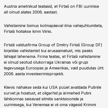
Austria ametnikud teatasid, et Firtaš on FBI uurimise
all olnud alates 2006. aastast.
Vahistamine toimus kolmapäeval ilma vahejuhtumiteta,
Firtaši hoitakse kinni Viinis.
Firtaši valdusfirma Group of Dmitry Firtaš (Group DF)
kirjeldas vahistamist kui arusaamatust, mis peaks
lähiajal lahenema. Firma teatas, et Firtaši vahistamine
ei olnud seotud olukorraga Ukrainas või grupi
tegevusega Euroopas ja Ameerikas, vaid puudutas üht
2006. aasta investeerimisprojekti.
Kiievis nähakse seda kui USA püüet avaldada Putinile
survet ja hoiatust, et oligarhid ja ärimehed Putini
lähikonnas seisavad silmitsi sanktsioonide ja
uurimisega, kui Venemaa ei vii oma vägesid Krimmi