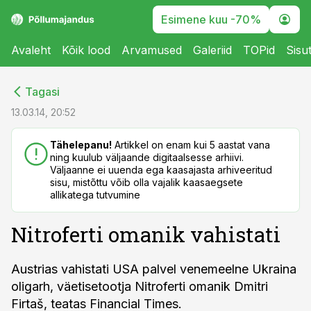
Esimene kuu -70%
Avaleht
Kõik lood
Arvamused
Galeriid
TOPid
Sisu
cebook
cebook
Tagasi
Twitter)
Twitter)
13.03.14, 20:52
kedIn
kedIn
Tähelepanu!
Artikkel on enam kui 5 aastat vana
ning kuulub väljaande digitaalsesse arhiivi.
ail
ail
Väljaanne ei uuenda ega kaasajasta arhiveeritud
sisu, mistõttu võib olla vajalik kaasaegsete
k
k
allikatega tutvumine
Nitroferti omanik vahistati
Austrias vahistati USA palvel venemeelne Ukraina
oligarh, väetisetootja Nitroferti omanik Dmitri
Firtaš, teatas Financial Times.