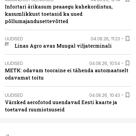
Infortari ärikasum peaaegu kahekordistus,
kasumlikkust toetasid ka uued
põllumajandusettevõtted
UUDISED
04.08.26, 11:23
Linas Agro avas Muugal viljaterminali
UUDISED
04.08.26, 10:54
METK: odavam tooraine ei tähenda automaatselt
odavamat toitu
UUDISED
04.08.26, 10:43
Värsked aerofotod uuendavad Eesti kaarte ja
toetavad ruumiotsuseid