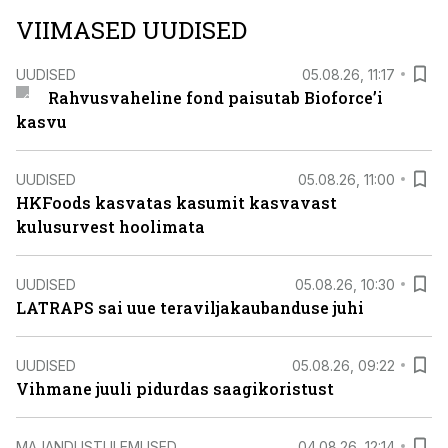
VIIMASED UUDISED
UUDISED
05.08.26, 11:17
Rahvusvaheline fond paisutab Bioforce’i
kasvu
UUDISED
05.08.26, 11:00
HKFoods kasvatas kasumit kasvavast
kulusurvest hoolimata
UUDISED
05.08.26, 10:30
LATRAPS sai uue teraviljakaubanduse juhi
UUDISED
05.08.26, 09:22
Vihmane juuli pidurdas saagikoristust
MAJANDUSTULEMUSED
04.08.26, 12:14