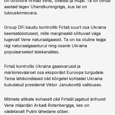
on offshore firmad Viinis, Šveitsis ja mujal. Ta on olnud
aastaid tegev Ühendkuningriigis, kus tal on
luksuskinnisvara.
Group DFi kaudu kontrollib Firtaš suurt osa Ukraina
keemiatööstusest, mille marginaalid sõltuvad väga
tugevalt Vene naturaalgaasist. Ta on ka oluline tegija
riigi naturaalgaasiturul ning osanik Ukraina
populaarsetest telekanalites.
Firtaš kontrollis Ukraina gaasivarusid ja
märkimisväärset osa ekspordist Euroopa turgudele.
Tema lähikondlased olid kõrgetel kohtadel Ukraina
kukutatud presidendi Viktor Janukovitši valitsuses.
Mitmete allikate kohaselt olid Firtašil jagatud ärihuvid
Vene miljardäri Arkadi Rotenbergiga, kes on
väidetavalt Putini lähedane sõber.