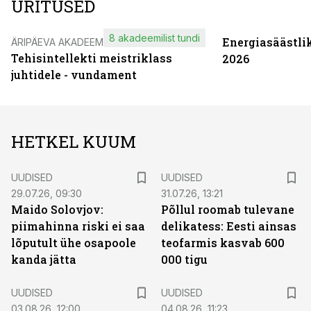
ÜRITUSED
8 akadeemilist tundi
Energiasäästli
ÄRIPÄEVA AKADEEMIA
Tehisintellekti meistriklass
2026
juhtidele - vundament
HETKEL KUUM
UUDISED
UUDISED
29.07.26, 09:30
31.07.26, 13:21
Maido Solovjov:
Põllul roomab tulevane
piimahinna riski ei saa
delikatess: Eesti ainsas
lõputult ühe osapoole
teofarmis kasvab 600
kanda jätta
000 tigu
UUDISED
UUDISED
03.08.26, 12:00
04.08.26, 11:23