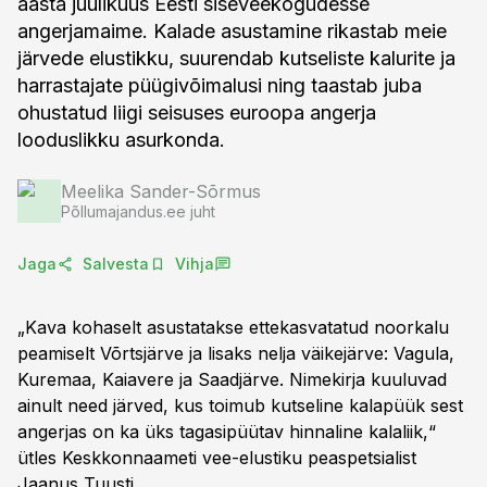
aasta juulikuus Eesti siseveekogudesse
angerjamaime. Kalade asustamine rikastab meie
järvede elustikku, suurendab kutseliste kalurite ja
harrastajate püügivõimalusi ning taastab juba
ohustatud liigi seisuses euroopa angerja
looduslikku asurkonda.
Meelika Sander-Sõrmus
Põllumajandus.ee juht
Jaga
Salvesta
Vihja
„Kava kohaselt asustatakse ettekasvatatud noorkalu
peamiselt Võrtsjärve ja lisaks nelja väikejärve: Vagula,
Kuremaa, Kaiavere ja Saadjärve. Nimekirja kuuluvad
ainult need järved, kus toimub kutseline kalapüük sest
angerjas on ka üks tagasipüütav hinnaline kalaliik,“
ütles Keskkonnaameti vee-elustiku peaspetsialist
Jaanus Tuusti.