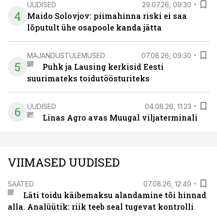
UUDISED
29.07.26, 09:30
4
Maido Solovjov: piimahinna riski ei saa
lõputult ühe osapoole kanda jätta
MAJANDUSTULEMUSED
07.08.26, 09:30
5
Puhk ja Lausing kerkisid Eesti
suurimateks toidutöösturiteks
UUDISED
04.08.26, 11:23
6
Linas Agro avas Muugal viljaterminali
VIIMASED UUDISED
SAATED
07.08.26, 12:49
Läti toidu käibemaksu alandamine tõi hinnad
alla. Analüütik: riik teeb seal tugevat kontrolli