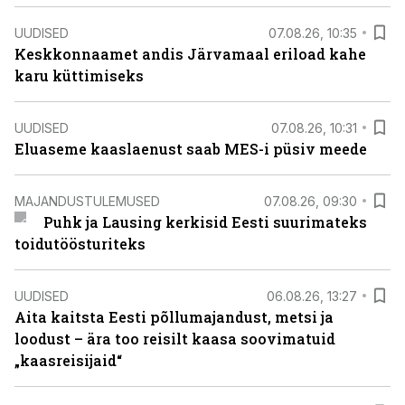
UUDISED
07.08.26, 10:35
Keskkonnaamet andis Järvamaal eriload kahe
karu küttimiseks
UUDISED
07.08.26, 10:31
Eluaseme kaaslaenust saab MES-i püsiv meede
MAJANDUSTULEMUSED
07.08.26, 09:30
Puhk ja Lausing kerkisid Eesti suurimateks
toidutöösturiteks
UUDISED
06.08.26, 13:27
Aita kaitsta Eesti põllumajandust, metsi ja
loodust – ära too reisilt kaasa soovimatuid
„kaasreisijaid“