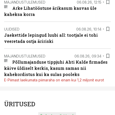
MAJANDUSTULEMUSED
06.08.26, 12:15
Arke Lihatööstuse ärikasum kasvas üle
kaheksa korra
UUDISED
06.08.26, 10:14
Jaekettide lepingud luubi all: tootjale ei tohi
veeretada ostja äririski
MAJANDUSTULEMUSED
06.08.26, 09:34
Põllumajanduse tippjuhi Ahti Kalde firmades
käive üldiselt kerkis, kasum samas nii
kahekordistus kui ka sulas pooleks
E-Piimast laekumata piimaraha on enam kui 1,2 miljonit eurot
ÜRITUSED