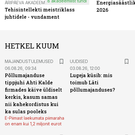
8 akadeemilist tundi
Energiasäästli
ÄRIPÄEVA AKADEEMIA
Tehisintellekti meistriklass
2026
juhtidele - vundament
HETKEL KUUM
MAJANDUSTULEMUSED
UUDISED
06.08.26, 09:34
03.08.26, 12:00
Põllumajanduse
Lugeja küsib: mis
tippjuhi Ahti Kalde
toimub Läti
firmades käive üldiselt
põllumajanduses?
kerkis, kasum samas
nii kahekordistus kui
ka sulas pooleks
E-Piimast laekumata piimaraha
on enam kui 1,2 miljonit eurot