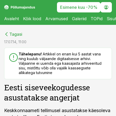
Esimene kuu -70%
Avaleht
Kõik lood
Arvamused
Galeriid
TOPid
Sisu
cebook
cebook
Tagasi
Twitter)
Twitter)
17.07.14, 11:00
kedIn
kedIn
Tähelepanu!
Artikkel on enam kui 5 aastat vana
ning kuulub väljaande digitaalsesse arhiivi.
ail
ail
Väljaanne ei uuenda ega kaasajasta arhiveeritud
sisu, mistõttu võib olla vajalik kaasaegsete
k
k
allikatega tutvumine
Eesti siseveekogudesse
asustatakse angerjat
Keskkonnaameti tellimusel asustatakse käesoleva