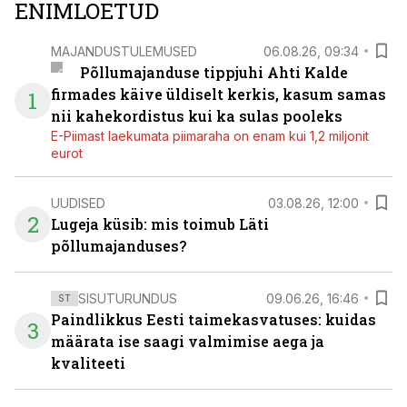
ENIMLOETUD
MAJANDUSTULEMUSED
06.08.26, 09:34
Põllumajanduse tippjuhi Ahti Kalde
firmades käive üldiselt kerkis, kasum samas
1
nii kahekordistus kui ka sulas pooleks
E-Piimast laekumata piimaraha on enam kui 1,2 miljonit
eurot
UUDISED
03.08.26, 12:00
2
Lugeja küsib: mis toimub Läti
põllumajanduses?
SISUTURUNDUS
09.06.26, 16:46
ST
Paindlikkus Eesti taimekasvatuses: kuidas
3
määrata ise saagi valmimise aega ja
kvaliteeti