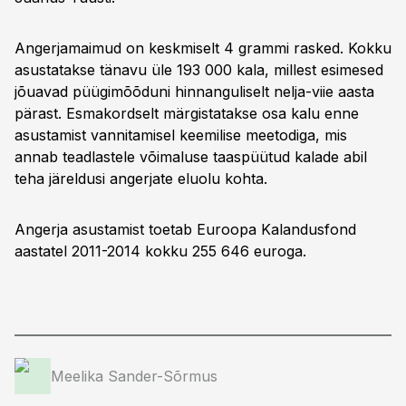
Angerjamaimud on keskmiselt 4 grammi rasked. Kokku
asustatakse tänavu üle 193 000 kala, millest esimesed
jõuavad püügimõõduni hinnanguliselt nelja-viie aasta
pärast. Esmakordselt märgistatakse osa kalu enne
asustamist vannitamisel keemilise meetodiga, mis
annab teadlastele võimaluse taaspüütud kalade abil
teha järeldusi angerjate eluolu kohta.
Angerja asustamist toetab Euroopa Kalandusfond
aastatel 2011-2014 kokku 255 646 euroga.
Meelika Sander-Sõrmus