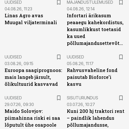
UUDISED
MAJANDUSTULEMUSED
04.08.26, 11:23
04.08.26, 12:14
Linas Agro avas
Infortari ärikasum
Muugal viljaterminali
peaaegu kahekordistus,
kasumlikkust toetasid
ka uued
põllumajandusettevõtted
UUDISED
UUDISED
03.08.26, 09:15
05.08.26, 11:17
Euroopa saagiprognoos:
Rahvusvaheline fond
mais langeb järsult,
paisutab Bioforce’i
õlikultuurid kasvavad
kasvu
ST
UUDISED
SISUTURUNDUS
29.07.26, 09:30
03.07.26, 10:27
Maido Solovjov:
Kuni 200 hj traktori rent
piimahinna riski ei saa
– paindlik lahendus
lõputult ühe osapoole
põllumajandusse,