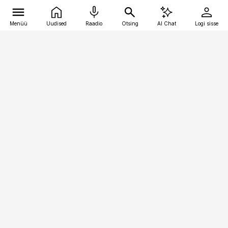
Menüü
Uudised
Raadio
Otsing
AI Chat
Logi sisse
Vana-Lõuna 39/1, 19094 Tallinn
(+372) 667 0111
pollumajandus@pollumajandus.ee
Telli
Reklaam
Firmast
Sisu kasutamisõigused
Ajakirjaniku
eetikakoodeks
Üldtingimused
Privaatsustingimused
Küpsiste poliitika
KKK
Eesti Meediaettevõtete
Eelistuste haldamine