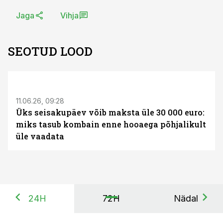
Jaga
Vihja
SEOTUD LOOD
ST
11.06.26, 09:28
Üks seisakupäev võib maksta üle 30 000 euro:
miks tasub kombain enne hooaega põhjalikult
üle vaadata
24H
72H
Nädal