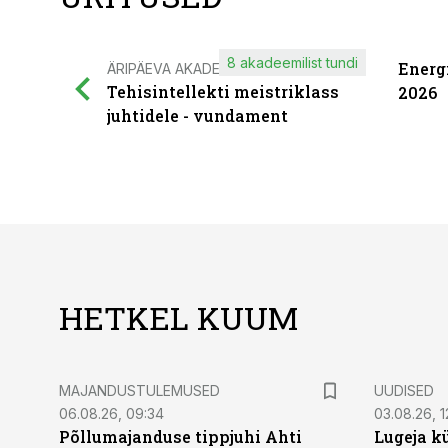
8 akadeemilist tundi
Energ
ÄRIPÄEVA AKADEEMIA
Tehisintellekti meistriklass
2026
juhtidele - vundament
HETKEL KUUM
MAJANDUSTULEMUSED
UUDISED
06.08.26, 09:34
03.08.26, 1
Põllumajanduse tippjuhi Ahti
Lugeja kü