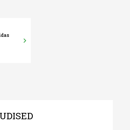
idas
UDISED