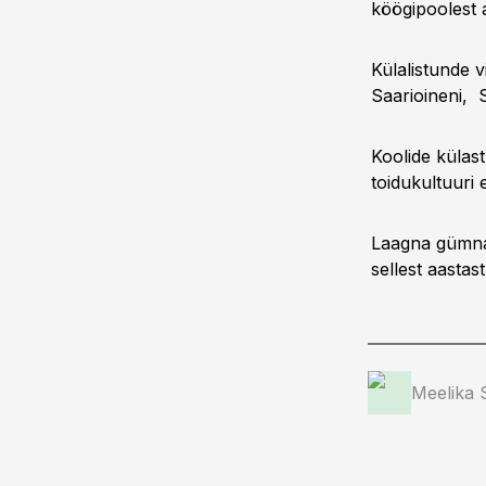
köögipoolest 
Külalistunde v
Saarioineni, S
Koolide külast
toidukultuuri
Laagna gümnaa
sellest aastas
Meelika