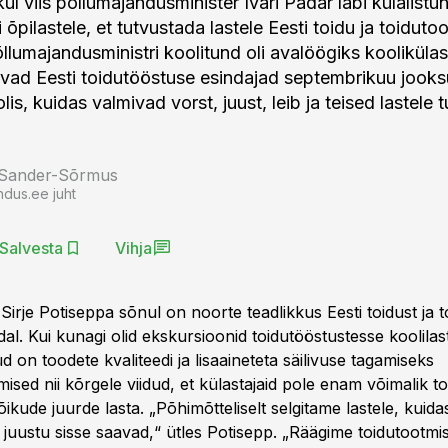
l viis põllumajandusminister Ivari Padar läbi külalistu
pilastele, et tutvustada lastele Eesti toidu ja toiduto
lumajandusministri koolitund oli avalöögiks koolikülast
vad Eesti toidutööstuse esindajad septembrikuu jooks
is, kuidas valmivad vorst, juust, leib ja teised lastele 
 Sander-Sõrmus
ndus.ee juht
Salvesta
Vihja
i Sirje Potiseppa sõnul on noorte teadlikkus Eesti toidust ja 
dal. Kui kunagi olid ekskursioonid toidutööstustesse koolila
üd on toodete kvaliteedi ja lisaaineteta säilivuse tagamiseks
sed nii kõrgele viidud, et külastajaid pole enam võimalik t
ikude juurde lasta. „Põhimõtteliselt selgitame lastele, kui
 juustu sisse saavad,“ ütles Potisepp. „Räägime toidutootmi