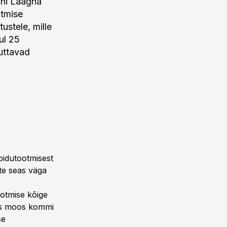
nni Laagna
otmise
ustele, mille
ul 25
tuttavad
toidutootmisest
ste seas väga
ootmise kõige
das moos kommi
se