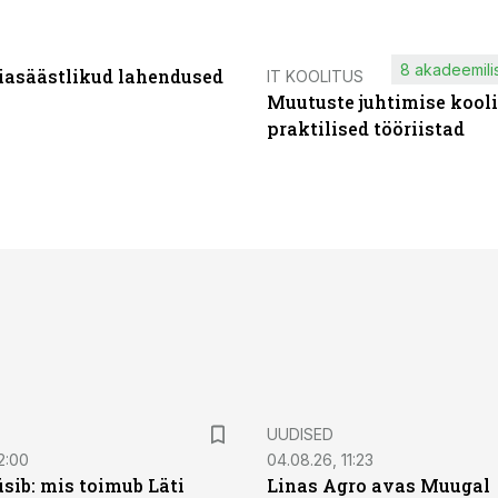
8 akadeemilis
iasäästlikud lahendused
IT KOOLITUS
Muutuste juhtimise kooli
praktilised tööriistad
UUDISED
2:00
04.08.26, 11:23
sib: mis toimub Läti
Linas Agro avas Muugal