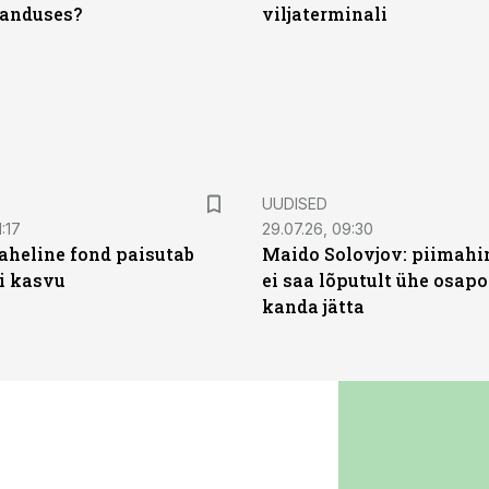
anduses?
viljaterminali
UUDISED
:17
29.07.26, 09:30
heline fond paisutab
Maido Solovjov: piimahi
’i kasvu
ei saa lõputult ühe osapo
kanda jätta