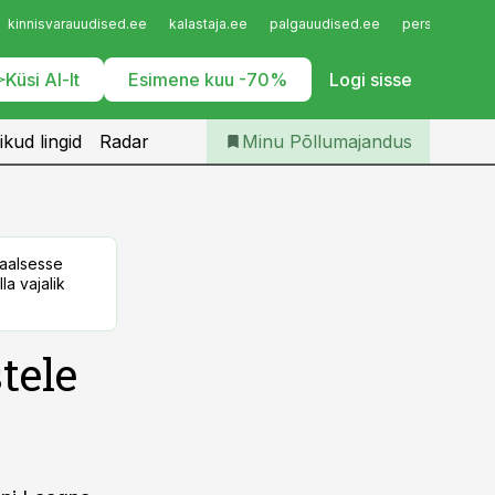
Iseteenindus
kinnisvarauudised.ee
kalastaja.ee
palgauudised.ee
personaliuudi
Telli Põllumajandus
Küsi AI-lt
Esimene kuu -70%
Logi sisse
ikud lingid
Radar
Minu Põllumajandus
taalsesse
la vajalik
tele