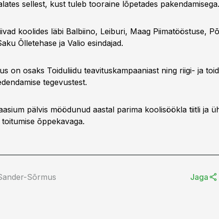
alates sellest, kust tuleb tooraine lõpetades pakendamisega
iivad koolides läbi Balbiino, Leiburi, Maag Piimatööstuse, Põ
aku Õlletehase ja Valio esindajad.
us on osaks Toiduliidu teavituskampaaniast ning riigi- ja toi
 edendamise tegevustest.
sium pälvis möödunud aastal parima koolisöökla tiitli ja üh
t toitumise õppekavaga.
 Sander-Sõrmus
Jaga