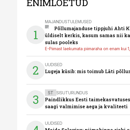
ENIMLOETUD
MAJANDUSTULEMUSED
Põllumajanduse tippjuhi Ahti K
1
üldiselt kerkis, kasum samas nii k
sulas pooleks
E-Piimast laekumata piimaraha on enam kui 1,2
UUDISED
2
Lugeja küsib: mis toimub Läti põll
ST
SISUTURUNDUS
3
Paindlikkus Eesti taimekasvatuses
saagi valmimise aega ja kvaliteeti
UUDISED
4
Maido Solovjov: piimahinna riski ei