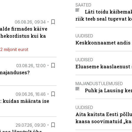
SAATED
Läti toidu käibema
riik teeb seal tugevat k
06.08.26, 09:34
alde firmades käive
ahekordistus kui ka
UUDISED
Keskkonnaamet andis J
 miljonit eurot
UUDISED
03.08.26, 12:00
Eluaseme kaaslaenust 
umajanduses?
MAJANDUSTULEMUSED
Puhk ja Lausing ke
09.06.26, 16:46
: kuidas määrata ise
UUDISED
Aita kaitsta Eesti põllu
kaasa soovimatuid „kaa
29.07.26, 09:30
 saa lõputult ühe