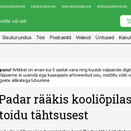
tikauudised.ee
kaubandus.ee
raamatupidaja.ee
ehitusuudised.ee
Infopank
Radar
Sisuturundus
Töö
Podcastid
Videod
Üritused
Kasul
panu!
Artikkel on enam kui 5 aastat vana ning kuulub väljaande digi
. Väljaanne ei uuenda ega kaasajasta arhiveeritud sisu, mistõttu võib ol
sete allikatega tutvumine
 Padar rääkis kooliõpilas
 toidu tähtsusest