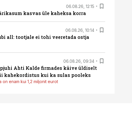
06.08.26, 12:15
ärikasum kasvas üle kaheksa korra
06.08.26, 10:14
i all: tootjale ei tohi veeretada ostja
06.08.26, 09:34
pjuhi Ahti Kalde firmades käive üldiselt
i kahekordistus kui ka sulas pooleks
 on enam kui 1,2 miljonit eurot