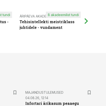
t tundi
8 akadeemilist tundi
ÄRIPÄEVA AKADEEMIA
IT KOOLIT
tus -
Tehisintellekti meistriklass
Muutuste
juhtidele - vundament
praktilis
MAJANDUSTULEMUSED
04.08.26, 12:14
Infortari ärikasum peaaegu