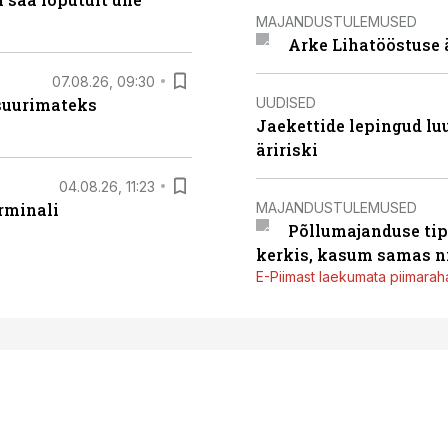
MAJANDUSTULEMUSED
Arke Lihatööstuse 
07.08.26, 09:30
UUDISED
 suurimateks
Jaekettide lepingud luub
äririski
04.08.26, 11:23
MAJANDUSTULEMUSED
rminali
Põllumajanduse tip
kerkis, kasum samas ni
E-Piimast laekumata piimaraha