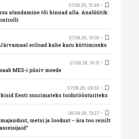
07.08.26, 12:49
ksu alandamine tõi hinnad alla. Analüütik:
ontrolli
07.08.26, 10:35
ärvamaal eriload kahe karu küttimiseks
07.08.26, 10:31
saab MES-i püsiv meede
07.08.26, 09:30
rkisid Eesti suurimateks toidutöösturiteks
06.08.26, 13:27
majandust, metsi ja loodust – ära too reisilt
sreisijaid“