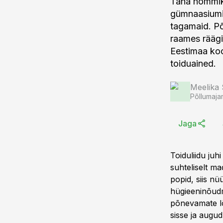
Täna hommiku
gümnaasiumi õ
tagamaid. Põl
raames räägi
Eestimaa kool
toiduained.
Meelika
Põllumaja
Jaga
Toiduliidu juh
suhteliselt ma
popid, siis nü
hügieeninõudmi
põnevamate lõ
sisse ja augud