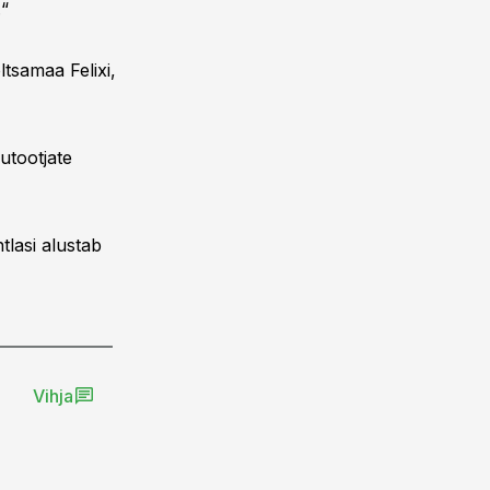
.“
ltsamaa Felixi,
dutootjate
tlasi alustab
Vihja