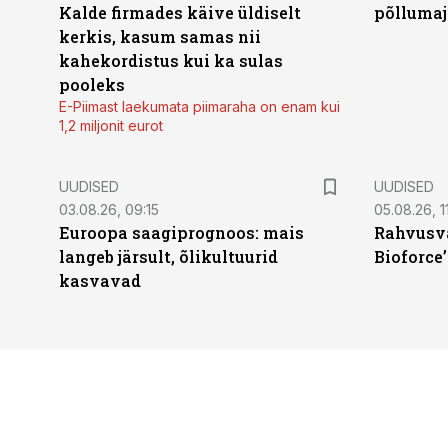
Kalde firmades käive üldiselt
põllumaj
kerkis, kasum samas nii
kahekordistus kui ka sulas
pooleks
E-Piimast laekumata piimaraha on enam kui
1,2 miljonit eurot
UUDISED
UUDISED
03.08.26, 09:15
05.08.26, 11
Euroopa saagiprognoos: mais
Rahvusva
langeb järsult, õlikultuurid
Bioforce
kasvavad