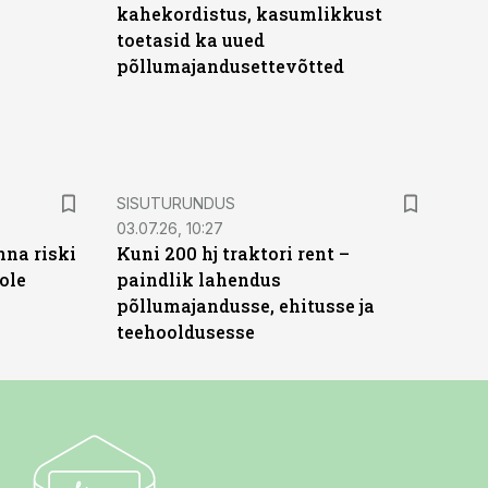
kahekordistus, kasumlikkust
toetasid ka uued
põllumajandusettevõtted
ST
SISUTURUNDUS
03.07.26, 10:27
nna riski
Kuni 200 hj traktori rent –
ole
paindlik lahendus
põllumajandusse, ehitusse ja
teehooldusesse