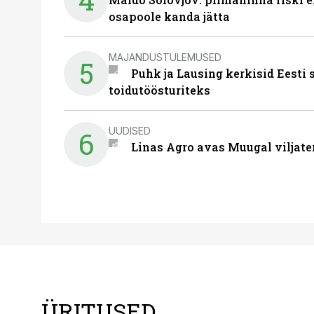
osapoole kanda jätta
MAJANDUSTULEMUSED
5
Puhk ja Lausing kerkisid Eesti
toidutöösturiteks
UUDISED
6
Linas Agro avas Muugal viljate
ÜRITUSED