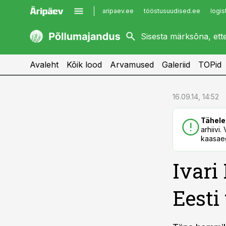
aripaev.ee
tööstusuudised.ee
logis
kaubandus.ee
imelineajalugu.ee
kinnisvarauudised.ee
imelineteadus.ee
Avaleht
Kõik lood
Arvamused
Galeriid
TOPid
cebook
cebook
16.09.14, 14:52
Twitter)
Twitter)
Tähele
kedIn
kedIn
arhiivi
kaasaeg
ail
ail
Ivari
k
k
Eesti