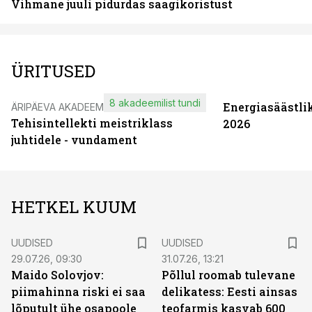
Vihmane juuli pidurdas saagikoristust
ÜRITUSED
8 akadeemilist tundi
Energiasäästli
ÄRIPÄEVA AKADEEMIA
Tehisintellekti meistriklass
2026
juhtidele - vundament
HETKEL KUUM
UUDISED
UUDISED
29.07.26, 09:30
31.07.26, 13:21
Maido Solovjov:
Põllul roomab tulevane
piimahinna riski ei saa
delikatess: Eesti ainsas
lõputult ühe osapoole
teofarmis kasvab 600