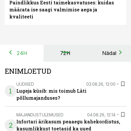
Paindlikkus Eesti taimekasvatuses: kuidas
määrata ise saagi valmimise aega ja
kvaliteeti
24H
72H
Nädal
ENIMLOETUD
UUDISED
03.08.26, 12:00
1
Lugeja küsib: mis toimub Läti
põllumajanduses?
MAJANDUSTULEMUSED
04.08.26, 12:14
Infortari ärikasum peaaegu kahekordistus,
2
kasumlikkust toetasid ka uued