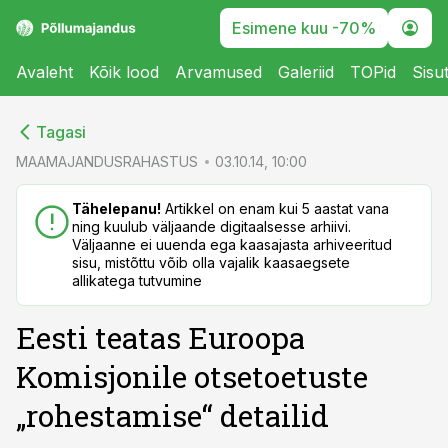
Esimene kuu -70%
Avaleht
Kõik lood
Arvamused
Galeriid
TOPid
Sisu
cebook
cebook
Tagasi
Twitter)
Twitter)
MAAMAJANDUSRAHASTUS
03.10.14, 10:00
kedIn
kedIn
Tähelepanu!
Artikkel on enam kui 5 aastat vana
ning kuulub väljaande digitaalsesse arhiivi.
ail
ail
Väljaanne ei uuenda ega kaasajasta arhiveeritud
sisu, mistõttu võib olla vajalik kaasaegsete
k
k
allikatega tutvumine
Eesti teatas Euroopa
Komisjonile otsetoetuste
„rohestamise“ detailid