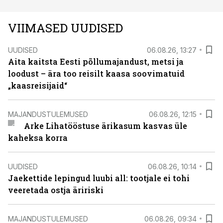
VIIMASED UUDISED
UUDISED
06.08.26, 13:27
Aita kaitsta Eesti põllumajandust, metsi ja
loodust – ära too reisilt kaasa soovimatuid
„kaasreisijaid“
MAJANDUSTULEMUSED
06.08.26, 12:15
Arke Lihatööstuse ärikasum kasvas üle
kaheksa korra
UUDISED
06.08.26, 10:14
Jaekettide lepingud luubi all: tootjale ei tohi
veeretada ostja äririski
MAJANDUSTULEMUSED
06.08.26, 09:34