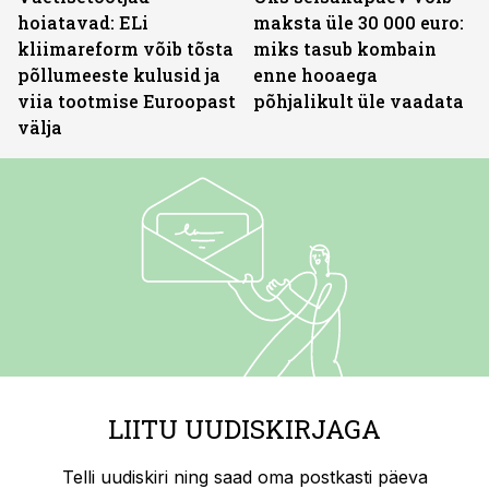
hoiatavad: ELi
maksta üle 30 000 euro:
kliimareform võib tõsta
miks tasub kombain
põllumeeste kulusid ja
enne hooaega
viia tootmise Euroopast
põhjalikult üle vaadata
välja
LIITU UUDISKIRJAGA
Telli uudiskiri ning saad oma postkasti päeva