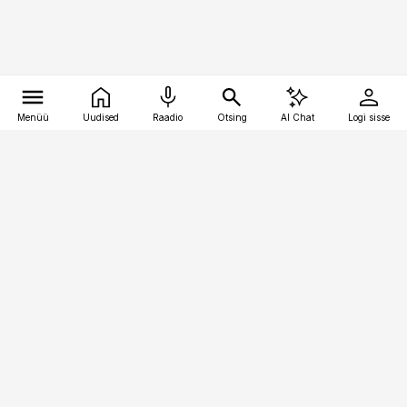
Menüü
Uudised
Raadio
Otsing
AI Chat
Logi sisse
Vana-Lõuna 39/1, 19094 Tallinn
(+372) 667 0111
pollumajandus@pollumajandus.ee
Telli
Reklaam
Firmast
Sisu kasutamisõigused
Ajakirjaniku
eetikakoodeks