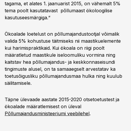
tagama, et alates 1. jaanuarist 2015, on vähemalt 5%
tema poolt kasutatavast põllumaast ökoloogilise
kasutuseesmärgiga.“
Ökoalade loetelust on põllumajandustootjal võimalik
valida 5% kohustuse täitmiseks nii maastikuelemente
kui harimispraktikaid. Kui ökoala on riigi poolt
määratletud maastikule iseloomuliku vormina ning
kaitstav hea põllumajandus- ja keskkonnaseisundi
tingimuste alusel, on ta samaaegselt arvestatav ka
toetusõigusliku põllumajandusmaa hulka ning kuulub
säilitamisele.
Täpne ülevaade aastate 2015-2020 otsetoetustest ja
ökoalade määratlemisest on üleval
Põllumajandusministeeriumi veebilehel
.