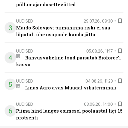
põllumajandusettevõtted
UUDISED
29.07.26, 09:30
3
Maido Solovjov: piimahinna riski ei saa
lõputult ühe osapoole kanda jätta
UUDISED
05.08.26, 11:17
4
Rahvusvaheline fond paisutab Bioforce’i
kasvu
UUDISED
04.08.26, 11:23
5
Linas Agro avas Muugal viljaterminali
UUDISED
03.08.26, 14:00
6
Piima hind langes esimesel poolaastal ligi 15
protsenti