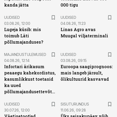
kanda jätta
000 tigu
UUDISED
UUDISED
03.08.26, 12:00
04.08.26, 11:23
Lugeja küsib: mis
Linas Agro avas
toimub Läti
Muugal viljaterminali
põllumajanduses?
MAJANDUSTULEMUSED
UUDISED
04.08.26, 12:14
03.08.26, 09:15
Infortari ärikasum
Euroopa saagiprognoos:
peaaegu kahekordistus,
mais langeb järsult,
kasumlikkust toetasid
õlikultuurid kasvavad
ka uued
põllumajandusettevõtted
ST
UUDISED
SISUTURUNDUS
30.07.26, 12:00
11.06.26, 09:28
Väetisetootjad
Üks seisakupäev võib