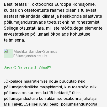
Eesti teatas 1. oktoobriks Euroopa Komisjonile,
kuidas on otsetoetuste raames plaanis tulevast
aastast rakendada kliimat ja keskkonda säästvate
põllumajandustavade toetust ehk nn rohestamist.
Sellega otsustati ära, milliste mõõtudega elemente
arvestatakse põllumaal ökoalade kohustuse
täitmisena.
Meelika Sander-Sõrmus
Põllumajandus.ee juht
Jaga
Salvesta
Vihja
„Ökoalade määratlemise nõue puudutab neid
põllumajanduslikke majapidamisi, kus toetusõiguslik
põllumaa on suurem kui 15 hektarit,“ ütles
põllumajandusturu korraldamise osakonna juhataja
Mai Talvik. „Sellisel juhul peab põllumajandustootja