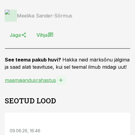
Meelika Sander-Sõrmus
Jaga
Vihja
See teema pakub huvi?
Hakka neid märksõnu jälgima
ja saad alati teavituse, kui sel teemal ilmub midagi uut!
maamajandusrahastus
SEOTUD LOOD
ST
09.06.26, 16:46