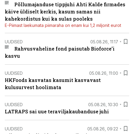
Põllumajanduse tippjuhi Ahti Kalde firmades
käive üldiselt kerkis, kasum samas nii
kahekordistus kui ka sulas pooleks
E-Piimast laekumata piimaraha on enam kui 1,2 miljonit eurot
UUDISED
05.08.26, 11:17
Rahvusvaheline fond paisutab Bioforce’i
kasvu
UUDISED
05.08.26, 11:00
HKFoods kasvatas kasumit kasvavast
kulusurvest hoolimata
UUDISED
05.08.26, 10:30
LATRAPS sai uue teraviljakaubanduse juhi
UUDISED
05.08.26, 09:22