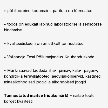
• põhitooraine kodumaine päritolu on tõendatud
• toode on edukalt läbinud laboratoorse ja sensoorse
hindamise
• kvaliteediskeem on ametlikult tunnustatud
• Väljaandja Eesti Põllumajandus-Kaubanduskoda
• Märki saavad taotleda liha-, piima-, kala-, pagari-,
kondiitri-ja teraviljatooted, aedviljakonservid, kastmed,
mittealkohoolsed joogid ja alkohoolsed joogid
Tunnustatud maitse (ristikumärk)
– näitab toote
kõrget kvaliteeti