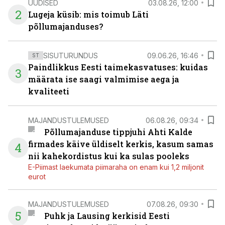
UUDISED
03.08.26, 12:00
2
Lugeja küsib: mis toimub Läti
põllumajanduses?
SISUTURUNDUS
09.06.26, 16:46
ST
Paindlikkus Eesti taimekasvatuses: kuidas
3
määrata ise saagi valmimise aega ja
kvaliteeti
MAJANDUSTULEMUSED
06.08.26, 09:34
Põllumajanduse tippjuhi Ahti Kalde
firmades käive üldiselt kerkis, kasum samas
4
nii kahekordistus kui ka sulas pooleks
E-Piimast laekumata piimaraha on enam kui 1,2 miljonit
eurot
MAJANDUSTULEMUSED
07.08.26, 09:30
5
Puhk ja Lausing kerkisid Eesti