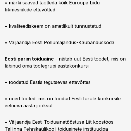
• märki saavad taotleda kõik Euroopa Liidu
liikmesriikide ettevõtted
• kvaliteediskeem on ametlikult tunnustatud
• Väljaandja Eesti Põllumajandus-Kaubanduskoda
Eesti parim toiduaine –
näitab uut Eesti toodet, mis on
läbinud oma tootegrupi aastakonkursi
• toodetud Eestis tegutsevas ettevõttes
• uued tooted, mis on toodud Eesti turule konkursile
eelneva aasta jooksul
• Väljaandja Eesti Toiduainetööstuse Liit koostöös
Tallinna Tehnikaülikooli toiduainete instituudiga