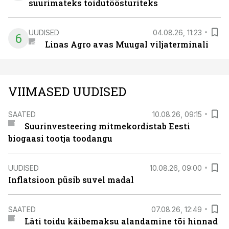
suurimateks toidutöösturiteks
UUDISED
04.08.26, 11:23
6
Linas Agro avas Muugal viljaterminali
VIIMASED UUDISED
SAATED
10.08.26, 09:15
Suurinvesteering mitmekordistab Eesti
biogaasi tootja toodangu
UUDISED
10.08.26, 09:00
Inflatsioon püsib suvel madal
SAATED
07.08.26, 12:49
Läti toidu käibemaksu alandamine tõi hinnad