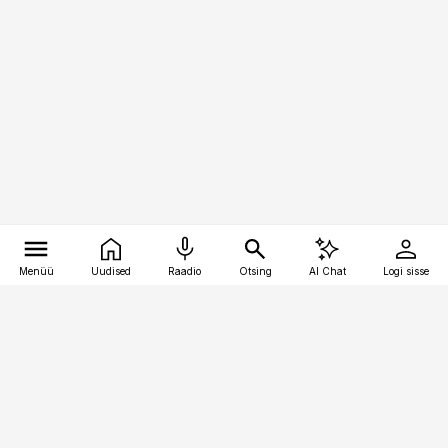
Menüü
Uudised
Raadio
Otsing
AI Chat
Logi sisse
Vana-Lõuna 39/1, 19094 Tallinn
(+372) 667 0111
pollumajandus@pollumajandus.ee