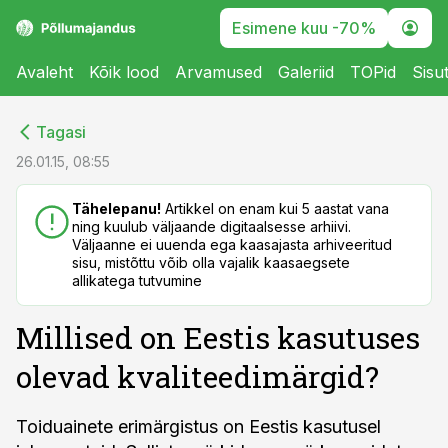
Esimene kuu -70%
Avaleht
Kõik lood
Arvamused
Galeriid
TOPid
Sisu
cebook
cebook
Tagasi
Twitter)
Twitter)
26.01.15, 08:55
kedIn
kedIn
Tähelepanu!
Artikkel on enam kui 5 aastat vana
ning kuulub väljaande digitaalsesse arhiivi.
ail
ail
Väljaanne ei uuenda ega kaasajasta arhiveeritud
sisu, mistõttu võib olla vajalik kaasaegsete
k
k
allikatega tutvumine
Millised on Eestis kasutuses
olevad kvaliteedimärgid?
Toiduainete erimärgistus on Eestis kasutusel