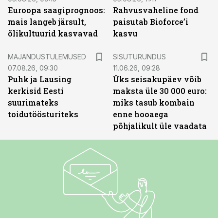
Euroopa saagiprognoos:
Rahvusvaheline fond
mais langeb järsult,
paisutab Bioforce’i
õlikultuurid kasvavad
kasvu
ST
MAJANDUSTULEMUSED
SISUTURUNDUS
07.08.26, 09:30
11.06.26, 09:28
Puhk ja Lausing
Üks seisakupäev võib
kerkisid Eesti
maksta üle 30 000 euro:
suurimateks
miks tasub kombain
toidutöösturiteks
enne hooaega
põhjalikult üle vaadata