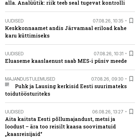
alla. Analüütik: riik teeb seal tugevat kontrolli
UUDISED
07.08.26, 10:35
Keskkonnaamet andis Järvamaal eriload kahe
karu küttimiseks
UUDISED
07.08.26, 10:31
Eluaseme kaaslaenust saab MES-i püsiv meede
MAJANDUSTULEMUSED
07.08.26, 09:30
Puhk ja Lausing kerkisid Eesti suurimateks
toidutöösturiteks
UUDISED
06.08.26, 13:27
Aita kaitsta Eesti põllumajandust, metsi ja
loodust – ära too reisilt kaasa soovimatuid
„kaasreisijaid“