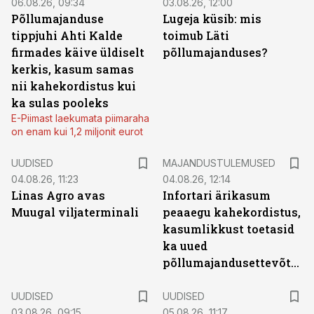
06.08.26, 09:34
03.08.26, 12:00
Põllumajanduse
Lugeja küsib: mis
tippjuhi Ahti Kalde
toimub Läti
firmades käive üldiselt
põllumajanduses?
kerkis, kasum samas
nii kahekordistus kui
ka sulas pooleks
E-Piimast laekumata piimaraha
on enam kui 1,2 miljonit eurot
UUDISED
MAJANDUSTULEMUSED
04.08.26, 11:23
04.08.26, 12:14
Linas Agro avas
Infortari ärikasum
Muugal viljaterminali
peaaegu kahekordistus,
kasumlikkust toetasid
ka uued
põllumajandusettevõtted
UUDISED
UUDISED
03.08.26, 09:15
05.08.26, 11:17