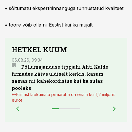
• sõltumatu eksperthinnanguga tunnustatud kvaliteet
• toore võib olla nii Eestist kui ka mujalt
HETKEL KUUM
06.08.26, 09:34
03.08.
Põllumajanduse tippjuhi Ahti Kalde
Luge
firmades käive üldiselt kerkis, kasum
põll
samas nii kahekordistus kui ka sulas
pooleks
E-Piimast laekumata piimaraha on enam kui 1,2 miljonit
eurot