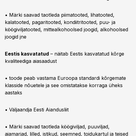
• Märki saavad taotleda piimatooted, lihatooted,
kalatooted, pagaritooted, kondiitritooted, puu- ja
köögiviljatooted, mittealkohoolsed joogid, alkohoolsed
joogid jne
Eestis kasvatatud
– näitab Eestis kasvatatud kõrge
kvaliteediga aiasaadust
• toode peab vastama Euroopa standardi kõrgemate
klasside nõuetele ja see omistatakse korraga üheks
aastaks
• Väljaandja Eesti Aiandusliit
• Märki saavad taotleda köögiviljad, puuviljad,
aiamarjad, lilled, istikud, seemned, toidukartul ja teised