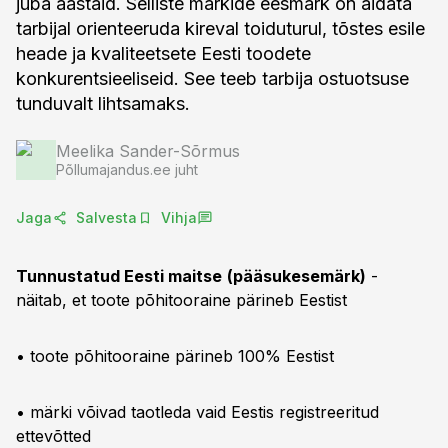
juba aastaid. Selliste märkide eesmärk on aidata
tarbijal orienteeruda kireval toiduturul, tõstes esile
heade ja kvaliteetsete Eesti toodete
konkurentsieeliseid. See teeb tarbija ostuotsuse
tunduvalt lihtsamaks.
Meelika Sander-Sõrmus
Põllumajandus.ee juht
Jaga
Salvesta
Vihja
Tunnustatud Eesti maitse
(pääsukesemärk)
-
näitab, et toote põhitooraine pärineb Eestist
• toote põhitooraine pärineb 100% Eestist
• märki võivad taotleda vaid Eestis registreeritud
ettevõtted