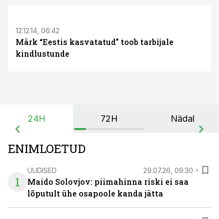
12.12.14, 06:42
Märk “Eestis kasvatatud” toob tarbijale
kindlustunde
24H
72H
Nädal
ENIMLOETUD
UUDISED
29.07.26, 09:30
1
Maido Solovjov: piimahinna riski ei saa
lõputult ühe osapoole kanda jätta