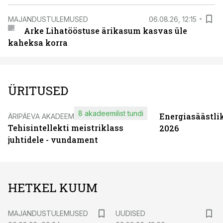
MAJANDUSTULEMUSED
06.08.26, 12:15
Arke Lihatööstuse ärikasum kasvas üle
kaheksa korra
ÜRITUSED
8 akadeemilist tundi
Energiasäästli
ÄRIPÄEVA AKADEEMIA
Tehisintellekti meistriklass
2026
juhtidele - vundament
HETKEL KUUM
MAJANDUSTULEMUSED
UUDISED