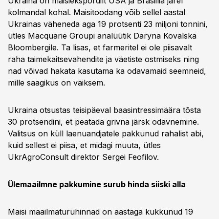
Ukraina on maisiekspordilt USA ja Brasiilia järel
kolmandal kohal. Maisitoodang võib sellel aastal
Ukrainas väheneda aga 19 protsenti 23 miljoni tonnini,
ütles Macquarie Groupi analüütik Daryna Kovalska
Bloombergile. Ta lisas, et farmeritel ei ole piisavalt
raha taimekaitsevahendite ja väetiste ostmiseks ning
nad võivad hakata kasutama ka odavamaid seemneid,
mille saagikus on väiksem.
Ukraina otsustas teisipäeval baasintressimäära tõsta
30 protsendini, et peatada grivna järsk odavnemine.
Valitsus on küll laenuandjatele pakkunud rahalist abi,
kuid sellest ei piisa, et midagi muuta, ütles
UkrAgroConsult direktor Sergei Feofilov.
Ülemaailmne pakkumine surub hinda siiski alla
Maisi maailmaturuhinnad on aastaga kukkunud 19