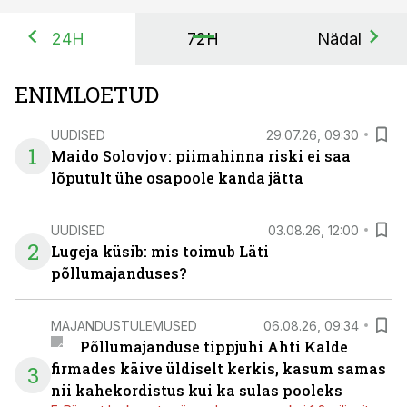
24H
72H
Nädal
ENIMLOETUD
UUDISED
29.07.26, 09:30
1
Maido Solovjov: piimahinna riski ei saa
lõputult ühe osapoole kanda jätta
UUDISED
03.08.26, 12:00
2
Lugeja küsib: mis toimub Läti
põllumajanduses?
MAJANDUSTULEMUSED
06.08.26, 09:34
Põllumajanduse tippjuhi Ahti Kalde
firmades käive üldiselt kerkis, kasum samas
3
nii kahekordistus kui ka sulas pooleks