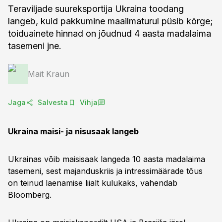
Teraviljade suureksportija Ukraina toodang
langeb, kuid pakkumine maailmaturul püsib kõrge;
toiduainete hinnad on jõudnud 4 aasta madalaima
tasemeni jne.
Mait Kraun
Jaga
Salvesta
Vihja
Ukraina maisi- ja nisusaak langeb
Ukrainas võib maisisaak langeda 10 aasta madalaima
tasemeni, sest majanduskriis ja intressimäärade tõus
on teinud laenamise liialt kulukaks, vahendab
Bloomberg.