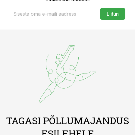
Liitun
TAGASI PÕLLUMAJANDUS
ESILEHELE