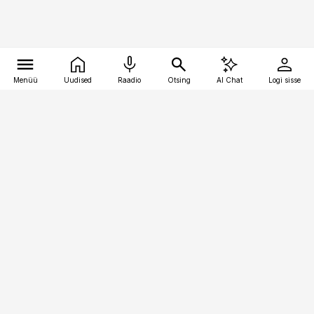
Menüü
Uudised
Raadio
Otsing
AI Chat
Logi sisse
Vana-Lõuna 39/1, 19094 Tallinn
(+372) 667 0111
pollumajandus@pollumajandus.ee
Telli
Reklaam
Firmast
Sisu kasutamisõigused
Ajakirjaniku
eetikakoodeks
Üldtingimused
Privaatsustingimused