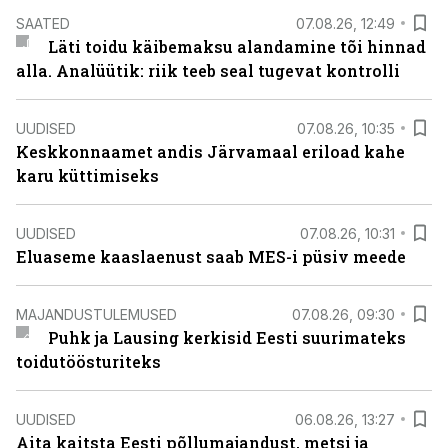
SAATED
07.08.26, 12:49
Läti toidu käibemaksu alandamine tõi hinnad
alla. Analüütik: riik teeb seal tugevat kontrolli
UUDISED
07.08.26, 10:35
Keskkonnaamet andis Järvamaal eriload kahe
karu küttimiseks
UUDISED
07.08.26, 10:31
Eluaseme kaaslaenust saab MES-i püsiv meede
MAJANDUSTULEMUSED
07.08.26, 09:30
Puhk ja Lausing kerkisid Eesti suurimateks
toidutöösturiteks
UUDISED
06.08.26, 13:27
Aita kaitsta Eesti põllumajandust, metsi ja