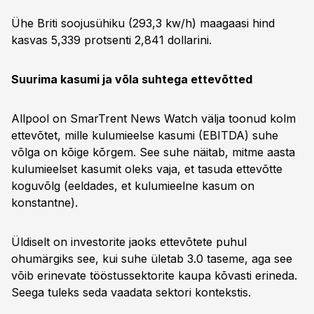
Ühe Briti soojusühiku (293,3 kw/h) maagaasi hind
kasvas 5,339 protsenti 2,841 dollarini.
Suurima kasumi ja võla suhtega ettevõtted
Allpool on SmarTrent News Watch välja toonud kolm
ettevõtet, mille kulumieelse kasumi (EBITDA) suhe
võlga on kõige kõrgem. See suhe näitab, mitme aasta
kulumieelset kasumit oleks vaja, et tasuda ettevõtte
koguvõlg (eeldades, et kulumieelne kasum on
konstantne).
Üldiselt on investorite jaoks ettevõtete puhul
ohumärgiks see, kui suhe ületab 3.0 taseme, aga see
võib erinevate tööstussektorite kaupa kõvasti erineda.
Seega tuleks seda vaadata sektori kontekstis.