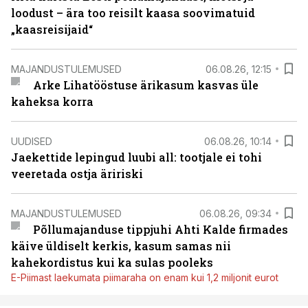
loodust – ära too reisilt kaasa soovimatuid
„kaasreisijaid“
MAJANDUSTULEMUSED
06.08.26, 12:15
Arke Lihatööstuse ärikasum kasvas üle
kaheksa korra
UUDISED
06.08.26, 10:14
Jaekettide lepingud luubi all: tootjale ei tohi
veeretada ostja äririski
MAJANDUSTULEMUSED
06.08.26, 09:34
Põllumajanduse tippjuhi Ahti Kalde firmades
käive üldiselt kerkis, kasum samas nii
kahekordistus kui ka sulas pooleks
E-Piimast laekumata piimaraha on enam kui 1,2 miljonit eurot