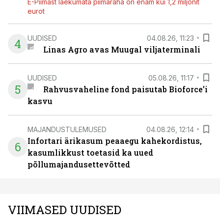
E-Piimast laekumata piimaraha on enam kui 1,2 miljonit
eurot
UUDISED
04.08.26, 11:23
4
Linas Agro avas Muugal viljaterminali
UUDISED
05.08.26, 11:17
5
Rahvusvaheline fond paisutab Bioforce’i
kasvu
MAJANDUSTULEMUSED
04.08.26, 12:14
Infortari ärikasum peaaegu kahekordistus,
6
kasumlikkust toetasid ka uued
põllumajandusettevõtted
VIIMASED UUDISED