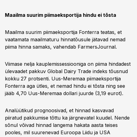
Maailma suurim piimaeksportija hindu ei tõsta
Maailma suurim piimaeksportija Fonterra teatas, et
vaatamata maailmaturu hinnatõusule jätavad nemad
piima hinna samaks, vahendab FarmersJournal.
Viimase nelja kauplemissessiooniga on piima hindadest
ülevaadet pakkuv Global Dairy Trade indeks tõusnud
kokku 27 protsenti. Uus-Meremaa piimaeksportija
Fonterra aga ütles, et nemad hindu ei tõsta ning see
jääb 4,70 Uus-Meremaa dollari juurde (3,19 eurot).
Analüütikud prognoosivad, et hinnad kasvavad
piiratud pakkumise tõttu ka järgnevatel kuudel. Nende
sõnul võivad hinnad langema hakata aasta teises
pooles, mil suurenevad Euroopa Liidu ja USA