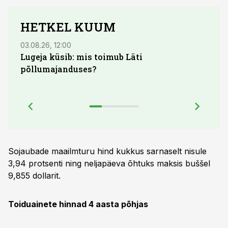
HETKEL KUUM
03.08.26, 12:00
29.07
Lugeja küsib: mis toimub Läti
Maid
põllumajanduses?
lõpu
Sojaubade maailmturu hind kukkus sarnaselt nisule
3,94 protsenti ning neljapäeva õhtuks maksis buššel
9,855 dollarit.
Toiduainete hinnad 4 aasta põhjas