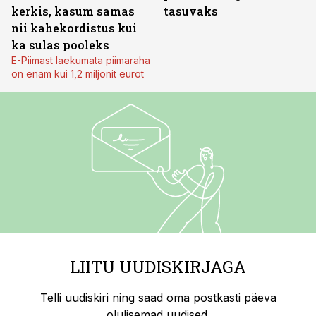
kerkis, kasum samas
tasuvaks
nii kahekordistus kui
ka sulas pooleks
E-Piimast laekumata piimaraha
on enam kui 1,2 miljonit eurot
LIITU UUDISKIRJAGA
Telli uudiskiri ning saad oma postkasti päeva
olulisemad uudised.