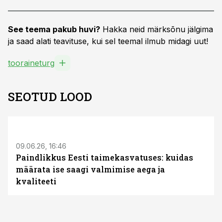
See teema pakub huvi?
Hakka neid märksõnu jälgima
ja saad alati teavituse, kui sel teemal ilmub midagi uut!
tooraineturg
SEOTUD LOOD
ST
09.06.26, 16:46
Paindlikkus Eesti taimekasvatuses: kuidas
määrata ise saagi valmimise aega ja
kvaliteeti