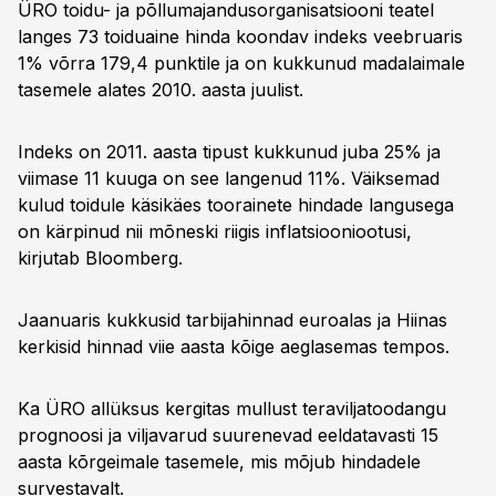
ÜRO toidu- ja põllumajandusorganisatsiooni teatel
langes 73 toiduaine hinda koondav indeks veebruaris
1% võrra 179,4 punktile ja on kukkunud madalaimale
tasemele alates 2010. aasta juulist.
Indeks on 2011. aasta tipust kukkunud juba 25% ja
viimase 11 kuuga on see langenud 11%. Väiksemad
kulud toidule käsikäes toorainete hindade langusega
on kärpinud nii mõneski riigis inflatsiooniootusi,
kirjutab Bloomberg.
Jaanuaris kukkusid tarbijahinnad euroalas ja Hiinas
kerkisid hinnad viie aasta kõige aeglasemas tempos.
Ka ÜRO allüksus kergitas mullust teraviljatoodangu
prognoosi ja viljavarud suurenevad eeldatavasti 15
aasta kõrgeimale tasemele, mis mõjub hindadele
survestavalt.