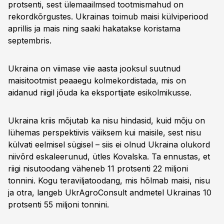
protsenti, sest ülemaailmsed tootmismahud on
rekordkõrgustes. Ukrainas toimub maisi külviperiood
aprillis ja mais ning saaki hakatakse koristama
septembris.
Ukraina on viimase viie aasta jooksul suutnud
maisitootmist peaaegu kolmekordistada, mis on
aidanud riigil jõuda ka eksportijate esikolmikusse.
Ukraina kriis mõjutab ka nisu hindasid, kuid mõju on
lühemas perspektiivis väiksem kui maisile, sest nisu
külvati eelmisel sügisel – siis ei olnud Ukraina olukord
niivõrd eskaleerunud, ütles Kovalska. Ta ennustas, et
riigi nisutoodang väheneb 11 protsenti 22 miljoni
tonnini. Kogu teraviljatoodang, mis hõlmab maisi, nisu
ja otra, langeb UkrAgroConsult andmetel Ukrainas 10
protsenti 55 miljoni tonnini.