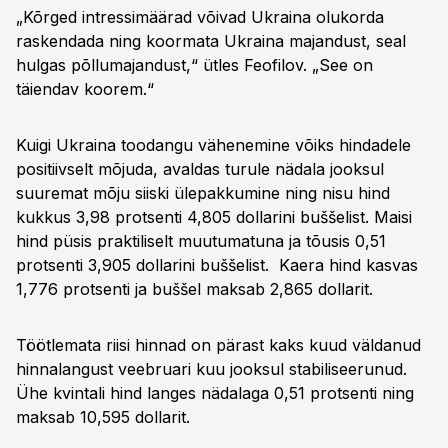
„Kõrged intressimäärad võivad Ukraina olukorda
raskendada ning koormata Ukraina majandust, seal
hulgas põllumajandust,“ ütles Feofilov. „See on
täiendav koorem.“
Kuigi Ukraina toodangu vähenemine võiks hindadele
positiivselt mõjuda, avaldas turule nädala jooksul
suuremat mõju siiski ülepakkumine ning nisu hind
kukkus 3,98 protsenti 4,805 dollarini buššelist. Maisi
hind püsis praktiliselt muutumatuna ja tõusis 0,51
protsenti 3,905 dollarini buššelist. Kaera hind kasvas
1,776 protsenti ja buššel maksab 2,865 dollarit.
Töötlemata riisi hinnad on pärast kaks kuud väldanud
hinnalangust veebruari kuu jooksul stabiliseerunud.
Ühe kvintali hind langes nädalaga 0,51 protsenti ning
maksab 10,595 dollarit.