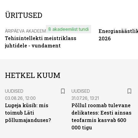
ÜRITUSED
8 akadeemilist tundi
Energiasäästli
ÄRIPÄEVA AKADEEMIA
Tehisintellekti meistriklass
2026
juhtidele - vundament
HETKEL KUUM
UUDISED
UUDISED
03.08.26, 12:00
31.07.26, 13:21
Lugeja küsib: mis
Põllul roomab tulevane
toimub Läti
delikatess: Eesti ainsas
põllumajanduses?
teofarmis kasvab 600
000 tigu