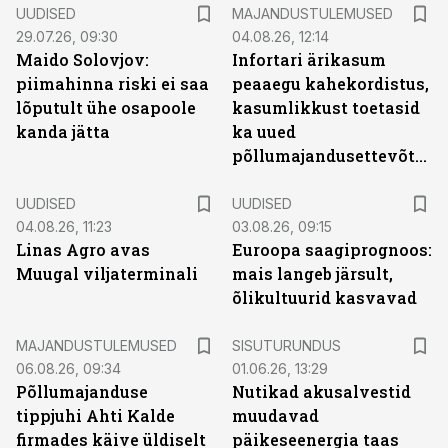
UUDISED
MAJANDUSTULEMUSED
29.07.26, 09:30
04.08.26, 12:14
Maido Solovjov:
Infortari ärikasum
piimahinna riski ei saa
peaaegu kahekordistus,
lõputult ühe osapoole
kasumlikkust toetasid
kanda jätta
ka uued
põllumajandusettevõtted
UUDISED
UUDISED
04.08.26, 11:23
03.08.26, 09:15
Linas Agro avas
Euroopa saagiprognoos:
Muugal viljaterminali
mais langeb järsult,
õlikultuurid kasvavad
ST
MAJANDUSTULEMUSED
SISUTURUNDUS
06.08.26, 09:34
01.06.26, 13:29
Põllumajanduse
Nutikad akusalvestid
tippjuhi Ahti Kalde
muudavad
firmades käive üldiselt
päikeseenergia taas