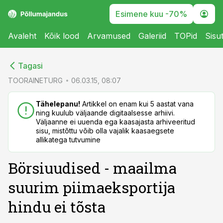
Esimene kuu -70%
Avaleht
Kõik lood
Arvamused
Galeriid
TOPid
Sisu
cebook
cebook
Tagasi
Twitter)
Twitter)
TOORAINETURG
06.03.15, 08:07
kedIn
kedIn
Tähelepanu!
Artikkel on enam kui 5 aastat vana
ning kuulub väljaande digitaalsesse arhiivi.
ail
ail
Väljaanne ei uuenda ega kaasajasta arhiveeritud
sisu, mistõttu võib olla vajalik kaasaegsete
k
k
allikatega tutvumine
Börsiuudised - maailma
suurim piimaeksportija
hindu ei tõsta