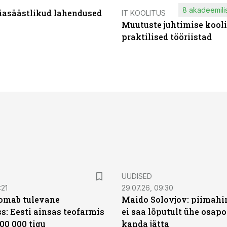
8 akadeemilis
iasäästlikud lahendused
IT KOOLITUS
Muutuste juhtimise kooli
praktilised tööriistad
UUDISED
:21
29.07.26, 09:30
oomab tulevane
Maido Solovjov: piimahi
s: Eesti ainsas teofarmis
ei saa lõputult ühe osapo
00 000 tigu
kanda jätta