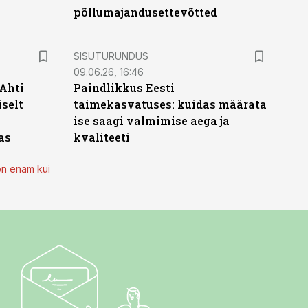
põllumajandusettevõtted
ST
SISUTURUNDUS
09.06.26, 16:46
 Ahti
Paindlikkus Eesti
iselt
taimekasvatuses: kuidas määrata
ise saagi valmimise aega ja
as
kvaliteeti
on enam kui