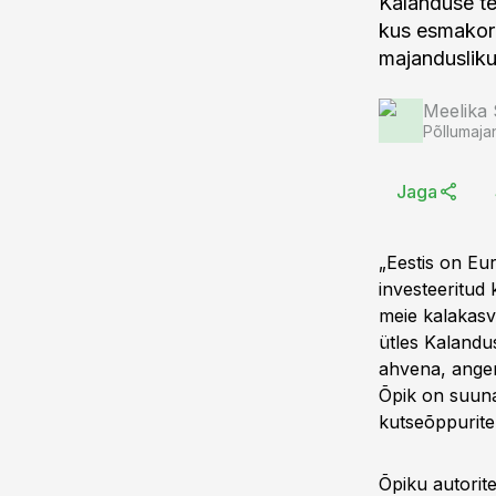
Kalanduse te
kus esmakord
majanduslikul
Meelika
Põllumaja
Jaga
„Eestis on Eur
investeeritud 
meie kalakasv
ütles Kalandu
ahvena, angerj
Õpik on suuna
kutseõppuritel
Õpiku autorit