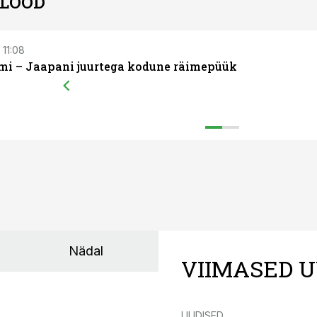
 LOOD
 11:08
i – Jaapani juurtega kodune räimepüük
Nädal
VIIMASED U
UUDISED