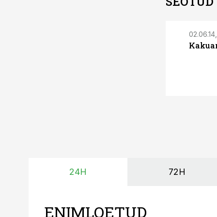
SEOTUD
02.06.14,
Kakuam
24H
72H
ENIMLOETUD