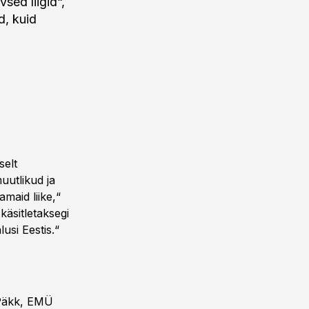
sed liigid“,
d, kuid
selt
uutlikud ja
maid liike,“
äsitletaksegi
usi Eestis.“
t Päkk, EMÜ