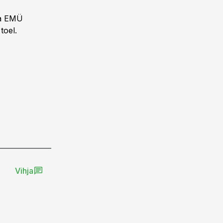
ja EMÜ
toel.
Vihja