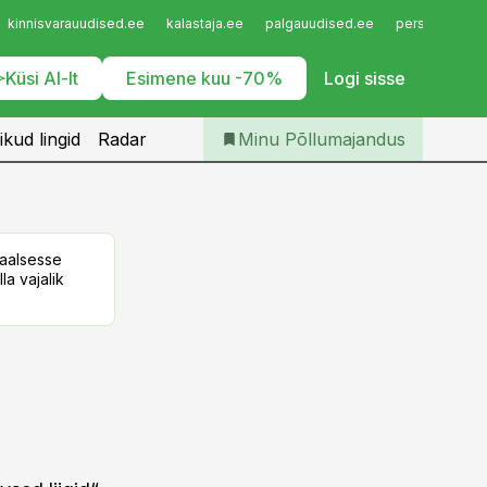
Iseteenindus
kinnisvarauudised.ee
kalastaja.ee
palgauudised.ee
personaliuudi
Telli Põllumajandus
Küsi AI-lt
Esimene kuu -70%
Logi sisse
ikud lingid
Radar
Minu Põllumajandus
taalsesse
la vajalik