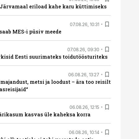
ärvamaal eriload kahe karu küttimiseks
07.08.26, 10:31
saab MES-i püsiv meede
07.08.26, 09:30
rkisid Eesti suurimateks toidutöösturiteks
06.08.26, 13:27
majandust, metsi ja loodust – ära too reisilt
sreisijaid“
06.08.26, 12:15
ärikasum kasvas üle kaheksa korra
06.08.26, 10:14