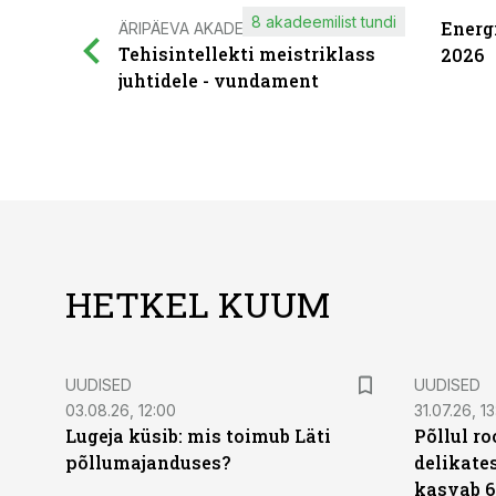
8 akadeemilist tundi
Energ
ÄRIPÄEVA AKADEEMIA
Tehisintellekti meistriklass
2026
juhtidele - vundament
HETKEL KUUM
UUDISED
UUDISED
03.08.26, 12:00
31.07.26, 13
Lugeja küsib: mis toimub Läti
Põllul r
põllumajanduses?
delikates
kasvab 6