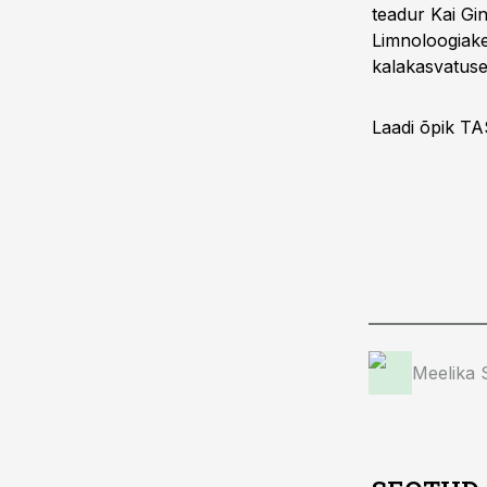
teadur Kai Gi
Limnoloogiake
kalakasvatuse
Laadi õpik T
Meelika