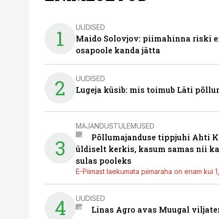
UUDISED
1
Maido Solovjov: piimahinna riski ei
osapoole kanda jätta
UUDISED
2
Lugeja küsib: mis toimub Läti põll
MAJANDUSTULEMUSED
Põllumajanduse tippjuhi Ahti K
3
üldiselt kerkis, kasum samas nii k
sulas pooleks
E-Piimast laekumata piimaraha on enam kui 1,2
UUDISED
4
Linas Agro avas Muugal viljate