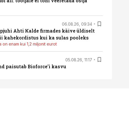
i all: tootjale ei tohi veeretada ostja
06.08.26, 09:34
pjuhi Ahti Kalde firmades käive üldiselt
i kahekordistus kui ka sulas pooleks
 on enam kui 1,2 miljonit eurot
05.08.26, 11:17
d paisutab Bioforce’i kasvu