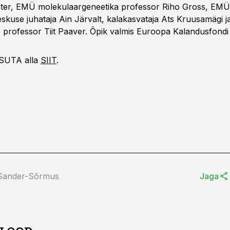
nter, EMÜ molekulaargeneetika professor Riho Gross, EMÜ
skuse juhataja Ain Järvalt, kalakasvataja Ats Kruusamägi 
 professor Tiit Paaver. Õpik valmis Euroopa Kalandusfondi 
ASUTA alla
SIIT
.
 Sander-Sõrmus
Jaga