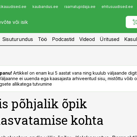
tikauudised.ee
kaubandus.ee
raamatupidaja.ee
ehitusuudised.ee
Infopank
Radar
Sisuturundus
Töö
Podcastid
Videod
Üritused
Kasul
panu!
Artikkel on enam kui 5 aastat vana ning kuulub väljaande digi
. Väljaanne ei uuenda ega kaasajasta arhiveeritud sisu, mistõttu võib ol
sete allikatega tutvumine
s põhjalik õpik
asvatamise kohta