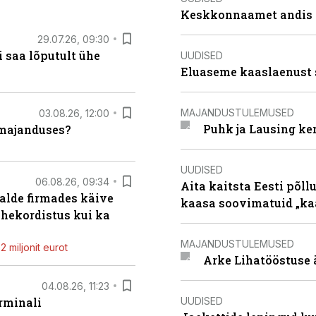
Keskkonnaamet andis J
29.07.26, 09:30
 saa lõputult ühe
UUDISED
Eluaseme kaaslaenust 
MAJANDUSTULEMUSED
03.08.26, 12:00
Puhk ja Lausing ke
umajanduses?
UUDISED
06.08.26, 09:34
Aita kaitsta Eesti põllu
alde firmades käive
kaasa soovimatuid „kaa
ahekordistus kui ka
MAJANDUSTULEMUSED
 miljonit eurot
Arke Lihatööstuse 
04.08.26, 11:23
UUDISED
rminali