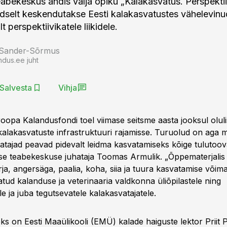
abekeskus andis välja õpiku „Kalakasvatus. Perspektiiv
selt keskendutakse Eesti kalakasvatustes vähelevinu
t perspektiivikatele liikidele.
 Sander-Sõrmus
ndus.ee juht
Salvesta
Vihja
oopa Kalandusfondi toel viimase seitsme aasta jooksul oluli
kalakasvatuste infrastruktuuri rajamisse. Turuolud on aga m
atajad peavad pidevalt leidma kasvatamiseks kõige tulutoova
se teabekeskuse juhataja Toomas Armulik. „Õppematerjalis k
a, angersäga, paalia, koha, siia ja tuura kasvatamise võimal
tud kalanduse ja veterinaaria valdkonna üliõpilastele ning
e ja juba tegutsevatele kalakasvatajatele.
eks on Eesti Maaülikooli (EMÜ) kalade haiguste lektor Prii