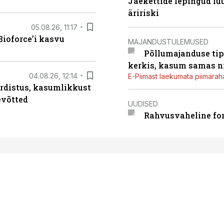
Jaekettide lepingud luub
äririski
05.08.26, 11:17
ioforce’i kasvu
MAJANDUSTULEMUSED
Põllumajanduse tip
kerkis, kasum samas ni
04.08.26, 12:14
E-Piimast laekumata piimaraha
rdistus, kasumlikkust
evõtted
UUDISED
Rahvusvaheline fon