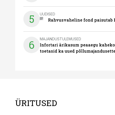
UUDISED
5
Rahvusvaheline fond paisutab B
MAJANDUSTULEMUSED
6
Infortari ärikasum peaaegu kaheko
toetasid ka uued põllumajandusett
ÜRITUSED