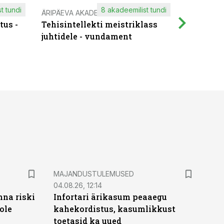
t tundi
8 akadeemilist tundi
ÄRIPÄEVA AKADEEMIA
IT KOOLIT
tus -
Tehisintellekti meistriklass
Muutuste
juhtidele - vundament
praktilis
MAJANDUSTULEMUSED
04.08.26, 12:14
nna riski
Infortari ärikasum peaaegu
ole
kahekordistus, kasumlikkust
toetasid ka uued