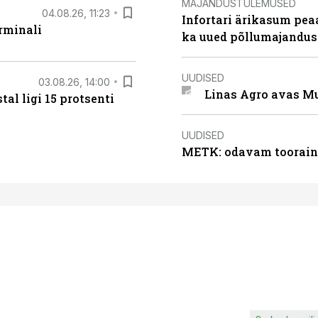
MAJANDUSTULEMUSED
04.08.26, 11:23
Infortari ärikasum pea
rminali
ka uued põllumajandus
UUDISED
03.08.26, 14:00
Linas Agro avas Mu
al ligi 15 protsenti
UUDISED
METK: odavam tooraine