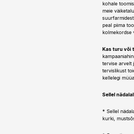
kohale toomis
meie väiketal
suurfarmidest
peal piima to
kolmekordse v
Kas turu või 
kampaaniahind
tervise arvelt
tervislikust 
kellelegi müüa
Sellel nädala
* Sellel nädal
kurki, mustsõs