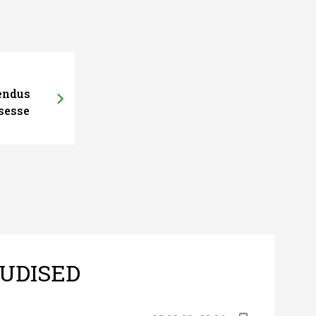
hendus
sesse
UDISED