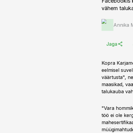
Facebookis k
vähem taluka
Annika 
Jaga
Kopra Karjamõ
eelmisel suvel
väärtusta", n
maasikad, vaar
talukauba va
"Vara hommiku
töö ei ole ker
mahesertifika
müügimahtude 