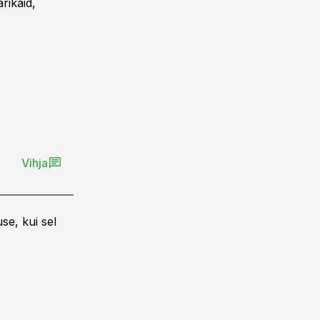
rikaid,
Vihja
se, kui sel