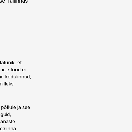
se Tallinnas
alunik, et
 meie tööd ei
ad kodulinnud,
milleks
põllule ja see
nguid,
Tänaste
ealinna