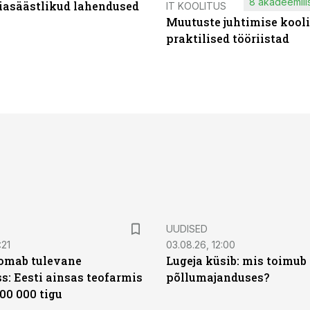
8 akadeemilis
iasäästlikud lahendused
IT KOOLITUS
Muutuste juhtimise kooli
praktilised tööriistad
UUDISED
:21
03.08.26, 12:00
oomab tulevane
Lugeja küsib: mis toimub 
s: Eesti ainsas teofarmis
põllumajanduses?
00 000 tigu