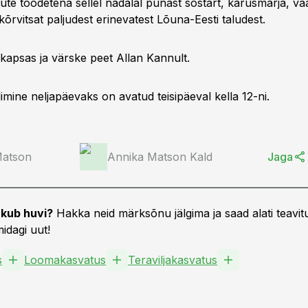
te toodetena sellel nädalal punast sõstart, karusmarja, vaa
kõrvitsat paljudest erinevatest Lõuna-Eesti taludest.
apsas ja värske peet Allan Kannult.
mine neljapäevaks on avatud teisipäeval kella 12-ni.
Matson
Annika Matson Kald
Jaga
kub huvi?
Hakka neid märksõnu jälgima ja saad alati teavitu
idagi uut!
s
Loomakasvatus
Teraviljakasvatus