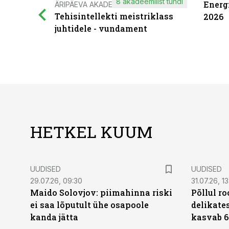
8 akadeemilist tundi
Energ
ÄRIPÄEVA AKADEEMIA
Tehisintellekti meistriklass
2026
juhtidele - vundament
HETKEL KUUM
UUDISED
UUDISED
29.07.26, 09:30
31.07.26, 13
Maido Solovjov: piimahinna riski
Põllul r
ei saa lõputult ühe osapoole
delikates
kanda jätta
kasvab 6