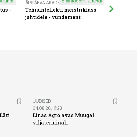
t tundi
8 akadeemilist tundi
ÄRIPÄEVA AKADEEMIA
IT KOOLIT
tus -
Tehisintellekti meistriklass
Muutuste
juhtidele - vundament
praktilis
UUDISED
04.08.26, 11:23
Läti
Linas Agro avas Muugal
viljaterminali