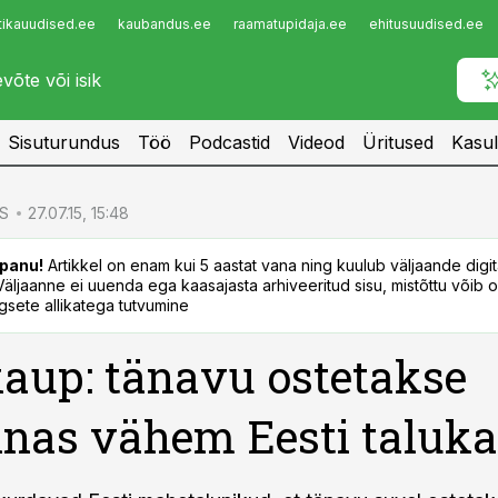
tikauudised.ee
kaubandus.ee
raamatupidaja.ee
ehitusuudised.ee
Infopank
Radar
Sisuturundus
Töö
Podcastid
Videod
Üritused
Kasul
S
27.07.15, 15:48
panu!
Artikkel on enam kui 5 aastat vana ning kuulub väljaande digi
. Väljaanne ei uuenda ega kaasajasta arhiveeritud sisu, mistõttu võib ol
sete allikatega tutvumine
up: tänavu ostetakse
nnas vähem Eesti taluk