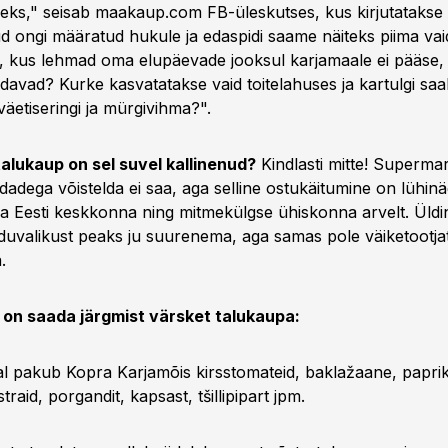
eks," seisab maakaup.com FB-üleskutses, kus kirjutatakse 
ud ongi määratud hukule ja edaspidi saame näiteks piima vai
, kus lehmad oma elupäevade jooksul karjamaale ei pääse, 
odavad? Kurke kasvatatakse vaid toitelahuses ja kartulgi sa
äetiseringi ja mürgivihma?".
talukaup on sel suvel kallinenud?
Kindlasti mitte! Supermar
adega võistelda ei saa, aga selline ostukäitumine on lühinä
 ja Eesti keskkonna ning mitmekülgse ühiskonna arvelt. Üldi
toiduvalikust peaks ju suurenema, aga samas pole väiketootj
.
l on saada järgmist värsket talukaupa:
al pakub Kopra Karjamõis kirsstomateid, baklažaane, paprika
traid, porgandit, kapsast, tšillipipart jpm.