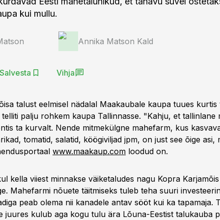
urdavad Eesti mahetalunikud, et tänavu suvel ostetak
upa kui mullu.
Matson
Annika Matson Kald
Salvesta
Vihja
isa talust eelmisel nädalal Maakaubale kaupa tuues kurtis t
 telliti palju rohkem kaupa Tallinnasse. "Kahju, et tallinlane
entis ta kurvalt. Nende mitmekülgne mahefarm, kus kasvav
ikad, tomatid, salatid, köögiviljad jpm, on just see õige asi, 
hendusportaal
www.maakaup.com
loodud on.
l kella viiest minnakse väiketaludes nagu Kopra Karjamõis 
ge. Mahefarmi nõuete täitmiseks tuleb teha suuri investeeri
adiga peab olema nii kanadele antav sööt kui ka tapamaja. 
juures kulub aga kogu tulu ära Lõuna-Eestist talukauba p