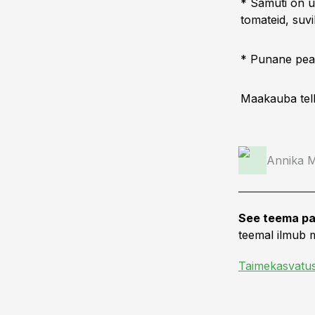
* Samuti on uu
tomateid, suvi
* Punane peak
Maakauba telli
Annika 
See teema pa
teemal ilmub m
Taimekasvatu