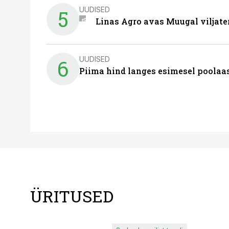
UUDISED
5
Linas Agro avas Muugal viljate
UUDISED
6
Piima hind langes esimesel poolaast
ÜRITUSED