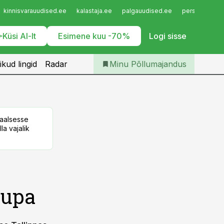
Iseteenindus
kinnisvarauudised.ee
kalastaja.ee
palgauudised.ee
personaliuudi
Telli Põllumajandus
Küsi AI-lt
Esimene kuu -70%
Logi sisse
ikud lingid
Radar
Minu Põllumajandus
taalsesse
la vajalik
aupa