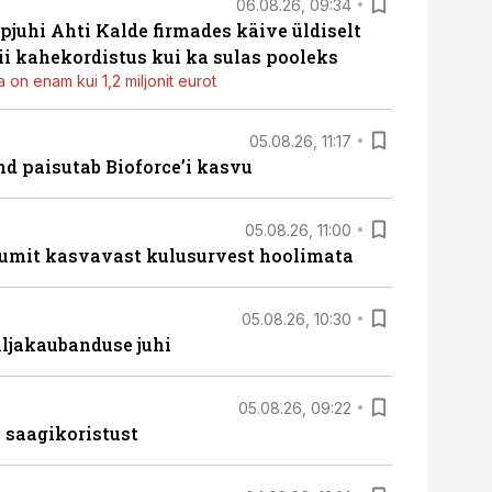
06.08.26, 09:34
pjuhi Ahti Kalde firmades käive üldiselt
i kahekordistus kui ka sulas pooleks
 on enam kui 1,2 miljonit eurot
05.08.26, 11:17
d paisutab Bioforce’i kasvu
05.08.26, 11:00
umit kasvavast kulusurvest hoolimata
05.08.26, 10:30
ljakaubanduse juhi
05.08.26, 09:22
 saagikoristust