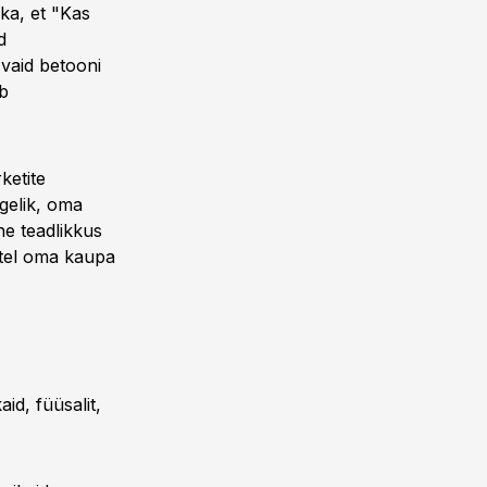
ka, et "Kas
d
vaid betooni
ab
ketite
gelik, oma
ne teadlikkus
atel oma kaupa
id, füüsalit,