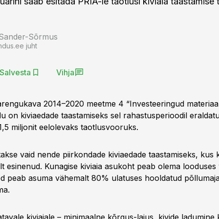
uarini saab esitada PRIA-le taotlusi kiviaia taastamise
 Sander-Sõrmus
ndus.ee juht
Salvesta
Vihja
 arengukava 2014–2020 meetme 4 “Investeeringud materiaa
 on kiviaedade taastamiseks sel rahastusperioodil eraldatud
 1,5 miljonit eelolevaks taotlusvooruks.
akse vaid nende piirkondade kiviaedade taastamiseks, kus k
selt esinenud. Kunagise kiviaia asukoht peab olema looduses 
Aed peab asuma vähemalt 80% ulatuses hooldatud põllumaj
ma.
avale kiviaiale – minimaalne kõrgus-laius, kivide ladumine 