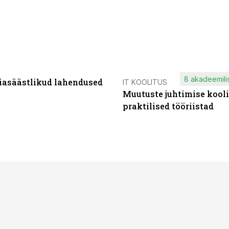
8 akadeemilis
iasäästlikud lahendused
IT KOOLITUS
Muutuste juhtimise kooli
praktilised tööriistad