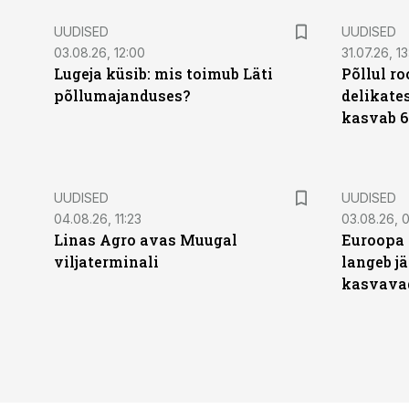
UUDISED
UUDISED
03.08.26, 12:00
31.07.26, 13
Lugeja küsib: mis toimub Läti
Põllul r
põllumajanduses?
delikates
kasvab 6
UUDISED
UUDISED
04.08.26, 11:23
03.08.26, 0
Linas Agro avas Muugal
Euroopa 
viljaterminali
langeb jä
kasvava