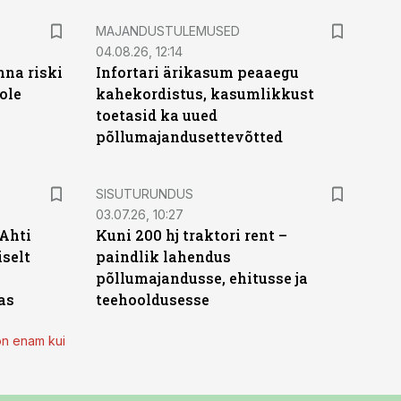
MAJANDUSTULEMUSED
04.08.26, 12:14
nna riski
Infortari ärikasum peaaegu
ole
kahekordistus, kasumlikkust
toetasid ka uued
põllumajandusettevõtted
ST
SISUTURUNDUS
03.07.26, 10:27
 Ahti
Kuni 200 hj traktori rent –
iselt
paindlik lahendus
põllumajandusse, ehitusse ja
as
teehooldusesse
on enam kui