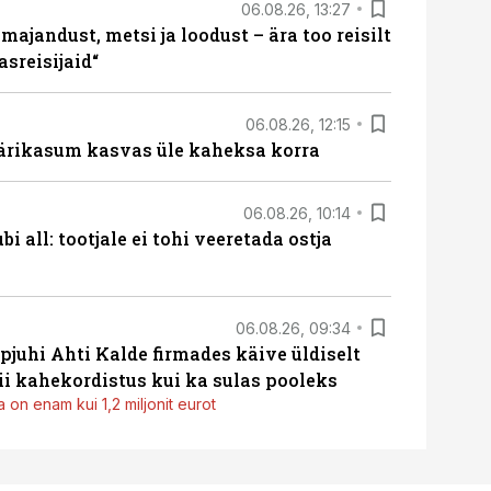
06.08.26, 13:27
majandust, metsi ja loodust – ära too reisilt
sreisijaid“
06.08.26, 12:15
ärikasum kasvas üle kaheksa korra
06.08.26, 10:14
i all: tootjale ei tohi veeretada ostja
06.08.26, 09:34
pjuhi Ahti Kalde firmades käive üldiselt
i kahekordistus kui ka sulas pooleks
 on enam kui 1,2 miljonit eurot