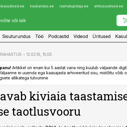
tikauudised.ee
kaubandus.ee
raamatupidaja.ee
ehitusuudised.ee
Infopank
Radar
Sisuturundus
Töö
Podcastid
Videod
Üritused
Kasul
RAHASTUS
12.02.16, 15:05
panu!
Artikkel on enam kui 5 aastat vana ning kuulub väljaande digi
. Väljaanne ei uuenda ega kaasajasta arhiveeritud sisu, mistõttu võib ol
sete allikatega tutvumine
avab kiviaia taastamis
se taotlusvooru