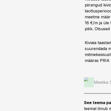
piirangud kiv
taotlusperiood
meetme määru
16 €/m ja üle
pikk. Otsused
Kiviaia taasta
suurendada maa
mitmekesisust,
määras PRIA k
Meelika
See teema pa
teemal ilmub m