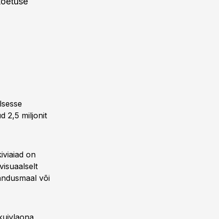
 toetuse
lsesse
 2,5 miljonit
iviaiad on
visuaalselt
andusmaal või
kuivlaona,