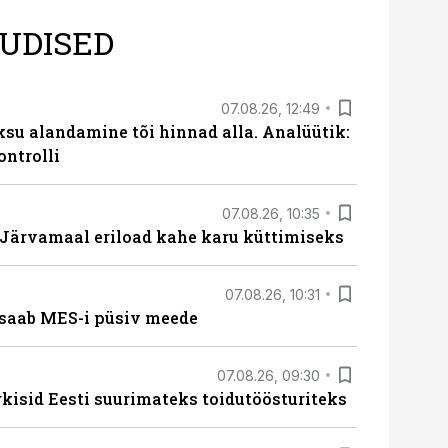
UDISED
07.08.26, 12:49
ksu alandamine tõi hinnad alla. Analüütik:
ontrolli
07.08.26, 10:35
ärvamaal eriload kahe karu küttimiseks
07.08.26, 10:31
saab MES-i püsiv meede
07.08.26, 09:30
rkisid Eesti suurimateks toidutöösturiteks