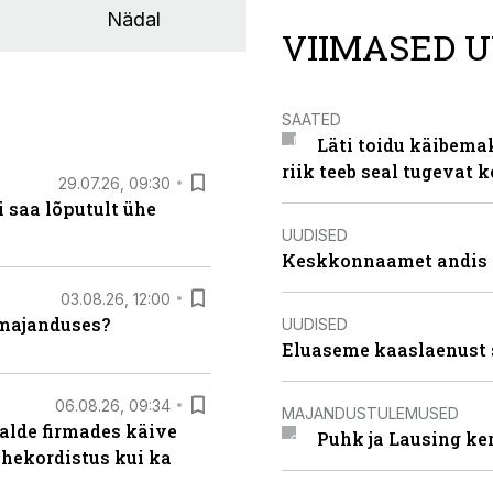
Nädal
VIIMASED U
SAATED
Läti toidu käibema
riik teeb seal tugevat k
29.07.26, 09:30
 saa lõputult ühe
UUDISED
Keskkonnaamet andis J
03.08.26, 12:00
umajanduses?
UUDISED
Eluaseme kaaslaenust 
06.08.26, 09:34
MAJANDUSTULEMUSED
alde firmades käive
Puhk ja Lausing ke
ahekordistus kui ka