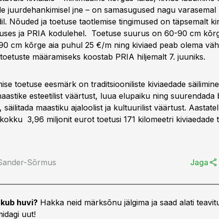
ide juurdehankimisel jne – on samasugused nagu varasemal
il. Nõuded ja toetuse taotlemise tingimused on täpsemalt ki
ses ja PRIA kodulehel. Toetuse suurus on 60-90 cm kõrg
 90 cm kõrge aia puhul 25 €/m ning kiviaed peab olema vä
 toetuste määramiseks koostab PRIA hiljemalt 7. juuniks.
mise toetuse eesmärk on traditsiooniliste kiviaedade säilimine
stike esteetilist väärtust, luua elupaiku ning suurendada b
 säilitada maastiku ajaloolist ja kultuurilist väärtust. Aastat
okku 3,96 miljonit eurot toetusi 171 kilomeetri kiviaedade 
 Sander-Sõrmus
Jaga
kub huvi?
Hakka neid märksõnu jälgima ja saad alati teavitu
idagi uut!