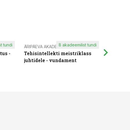
t tundi
8 akadeemilist tundi
ÄRIPÄEVA AKADEEMIA
IT KOOLIT
tus -
Tehisintellekti meistriklass
Muutuste
juhtidele - vundament
praktilis