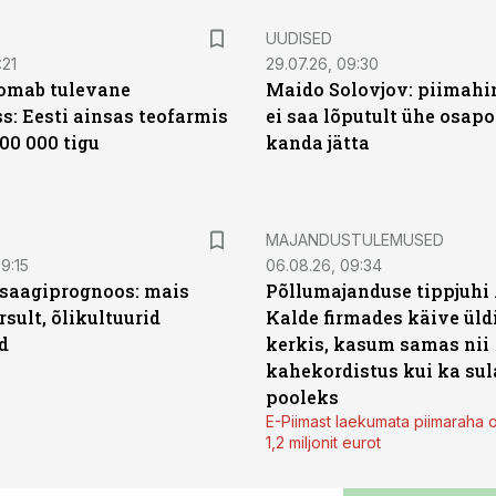
UUDISED
:21
29.07.26, 09:30
oomab tulevane
Maido Solovjov: piimahi
s: Eesti ainsas teofarmis
ei saa lõputult ühe osapo
00 000 tigu
kanda jätta
MAJANDUSTULEMUSED
9:15
06.08.26, 09:34
saagiprognoos: mais
Põllumajanduse tippjuhi
rsult, õlikultuurid
Kalde firmades käive üld
d
kerkis, kasum samas nii
kahekordistus kui ka sul
pooleks
E-Piimast laekumata piimaraha 
1,2 miljonit eurot