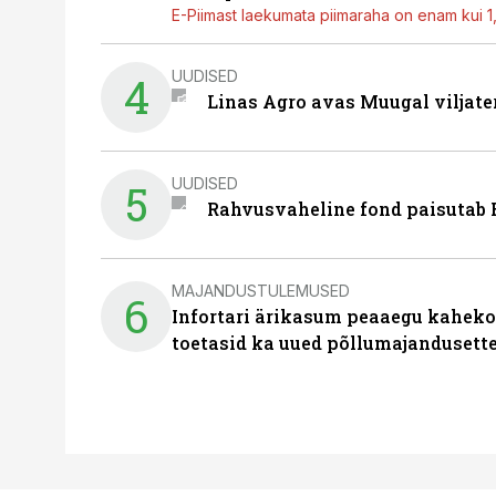
E-Piimast laekumata piimaraha on enam kui 1,2
UUDISED
4
Linas Agro avas Muugal viljate
UUDISED
5
Rahvusvaheline fond paisutab B
MAJANDUSTULEMUSED
6
Infortari ärikasum peaaegu kaheko
toetasid ka uued põllumajandusett