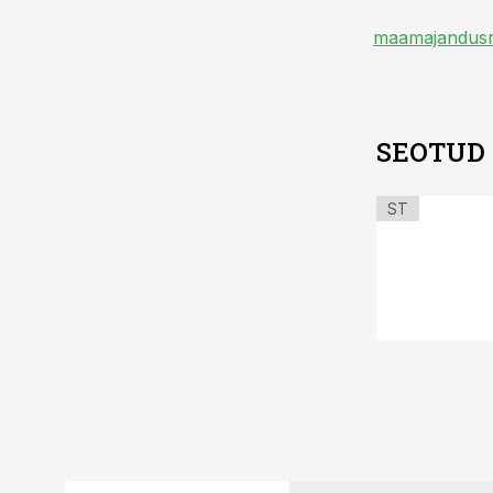
maamajandusr
SEOTUD
ST