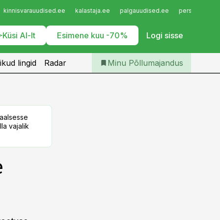
Iseteenindus
kinnisvarauudised.ee
kalastaja.ee
palgauudised.ee
personaliuudi
Telli Põllumajandus
Küsi AI-lt
Esimene kuu -70%
Logi sisse
ikud lingid
Radar
Minu Põllumajandus
taalsesse
la vajalik
e