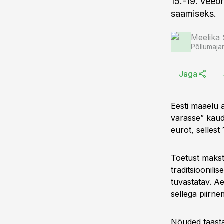
15.-19. veebr
saamiseks.
Meelika
Põllumaja
Jaga
Eesti maaelu
varasse” kaudu
eurot, sellest
Toetust makst
traditsioonili
tuvastatav. 
sellega piirne
Nõuded taastat