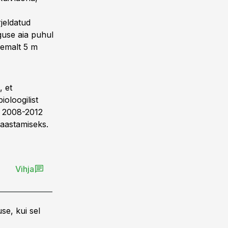
rjeldatud
use aia puhul
hemalt 5 m
, et
ioloogilist
el 2008-2012
taastamiseks.
Vihja
se, kui sel