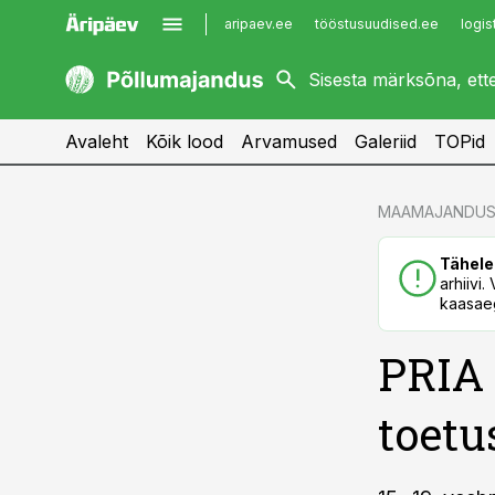
aripaev.ee
tööstusuudised.ee
logis
kaubandus.ee
imelineajalugu.ee
kinnisvarauudised.ee
imelineteadus.ee
Avaleht
Kõik lood
Arvamused
Galeriid
TOPid
cebook
cebook
MAAMAJANDUS
Twitter)
Twitter)
Tähele
kedIn
kedIn
arhiivi
kaasaeg
ail
ail
PRIA 
k
k
toetu