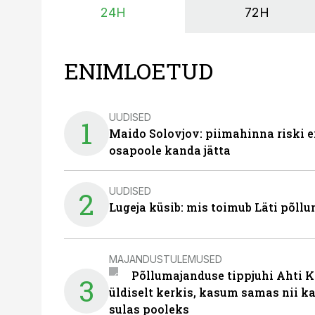
24H
72H
ENIMLOETUD
UUDISED
1
Maido Solovjov: piimahinna riski ei
osapoole kanda jätta
UUDISED
2
Lugeja küsib: mis toimub Läti põll
MAJANDUSTULEMUSED
Põllumajanduse tippjuhi Ahti K
3
üldiselt kerkis, kasum samas nii k
sulas pooleks