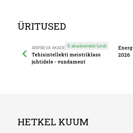
ÜRITUSED
8 akadeemilist tundi
Energ
ÄRIPÄEVA AKADEEMIA
Tehisintellekti meistriklass
2026
juhtidele - vundament
HETKEL KUUM