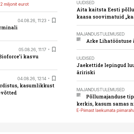
UUDISED
 miljonit eurot
Aita kaitsta Eesti põllu
kaasa soovimatuid „kaa
04.08.26, 11:23
rminali
MAJANDUSTULEMUSED
Arke Lihatööstuse 
05.08.26, 11:17
ioforce’i kasvu
UUDISED
Jaekettide lepingud luub
äririski
04.08.26, 12:14
rdistus, kasumlikkust
MAJANDUSTULEMUSED
evõtted
Põllumajanduse tip
kerkis, kasum samas ni
E-Piimast laekumata piimaraha